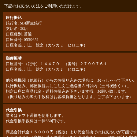
下記のお支払い方法をご利用いただけます。
銀行振込
銀行名: SBI新生銀行
支店名: 本店
口座種別: 普通
口座番号: 0559651
口座名義: 川上 紘之（カワカミ ヒロユキ）
郵便振替
口座番号: （記号）１４４７０ （番号）２７９９７６１
口座名義: 川上 紘之（カワカミ ヒロユキ）
他金融機関（他銀行）からのお振り込みの場合は、おっしゃって下さい。
銀行振込み、郵便振替共にご注文ご連絡後３日以内（土日祝除く）に
指定口座に商品代金・送料お振込み下さいます様、お願い致します。
（振り込みの際の手数料はお客様負担となります。ご了承下さいませ）
代金引換
業者はヤマト運輸を使用します。
代金引換手数料は一律550円です。
商品合計代金１５０００円（税抜）より代金引換でのお支払いが可能です