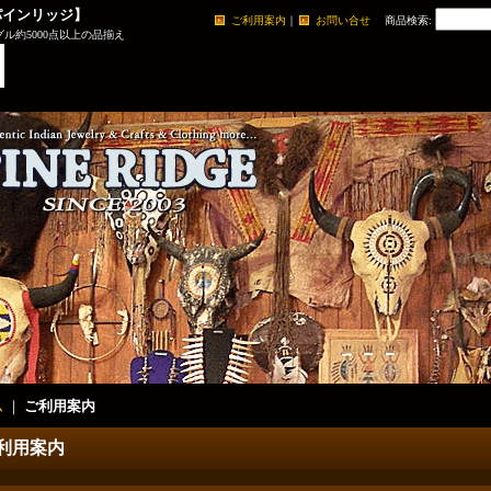
パインリッジ】
ご利用案内
｜
お問い合せ
商品検索
:
ル約5000点以上の品揃え
ム
｜
ご利用案内
利用案内