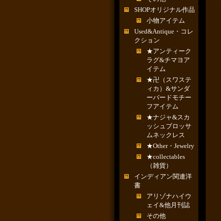
SHOPオリジナル作品
小物アイテム
Used&Antique・コレ
クション
★アンティーク
ラグ&チマヨア
イテム
★卍（スワステ
ィカ）&サンダ
ーバードモチー
フアイテム
★ナジャ&スカ
ッシュブロッサ
ムネックレス
★Other・Jewelry
★collectables
（雑貨）
インディアン関連洋
書
アリゾナハイウ
ェイ&他月刊誌
その他