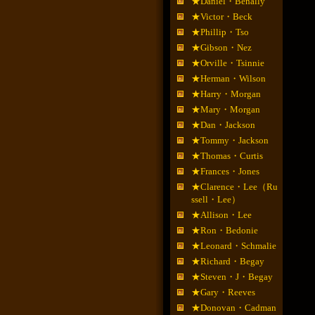
★Daniel・Benally
★Victor・Beck
★Phillip・Tso
★Gibson・Nez
★Orville・Tsinnie
★Herman・Wilson
★Harry・Morgan
★Mary・Morgan
★Dan・Jackson
★Tommy・Jackson
★Thomas・Curtis
★Frances・Jones
★Clarence・Lee（Ru
ssell・Lee）
★Allison・Lee
★Ron・Bedonie
★Leonard・Schmalie
★Richard・Begay
★Steven・J・Begay
★Gary・Reeves
★Donovan・Cadman