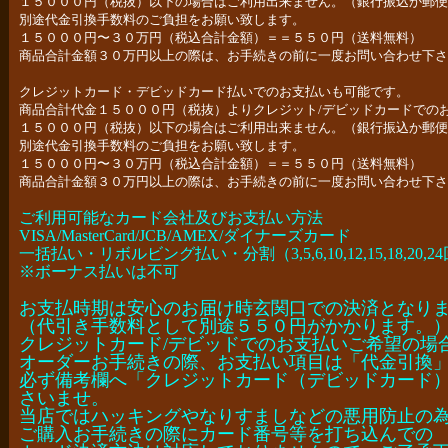
１５０００円（税抜）以下の場合はご利用出来ません。（銀行振込か郵便
別途代金引換手数料のご負担をお願い致します。
１５０００円〜３０万円（税込合計金額）＝＝５５０円（送料無料）
商品合計金額３０万円以上の際は、お手続きの前に一度お問い合わせ下さ
クレジットカード・デビッドカード払いでのお支払いも可能です。
商品合計代金１５０００円（税抜）よりクレジット/デビッドカードでの
１５０００円（税抜）以下の場合はご利用出来ません。（銀行振込か郵便
別途代金引換手数料のご負担をお願い致します。
１５０００円〜３０万円（税込合計金額）＝＝５５０円（送料無料）
商品合計金額３０万円以上の際は、お手続きの前に一度お問い合わせ下さ
ご利用可能なカード会社及びお支払い方法
VISA/MasterCard/JCB/AMEX/ダイナーズカード
一括払い・リボルビング払い・分割（3,5,6,10,12,15,18,20,2
※ボーナス払いは不可
お支払時期は安心のお届け時玄関口での決済となり
（代引き手数料として別途５５０円がかかります。
クレジットカード/デビッドでのお支払いご希望の場
オーダーお手続きの際、お支払い項目は「代金引換
必ず備考欄へ「クレジットカード（デビッドカード
さいませ。
当店ではハッキングやなりすましなどの悪用防止の
ご購入お手続きの際にカード番号等を打ち込んでの