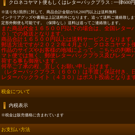
クロネコヤマト便もしくはレターパックプラス
:
一律600
※送り先1箇所に対して、商品合計金額が16,200円以上は送料無料
インテリアグッズや書籍は上記送料外になります。追って送料ご連絡致しま
定形外郵便も可能です。（保障なし）送料は追ってご連絡致します。
また商品代金１６５００円以下の場合は、全国レター
０）での発送となります。
商品合計１６５００円以上は送料サービスとなります。(
郵送方法ですが２０２２年４月より、クロネコヤマト
作品のサイズやお客様の地域によって、こちらの判断
マト便では無く、郵便レターパックプラス及びレター
荷する事も御座います。
何卒ご了承の程、宜しくお願い申し上げます。
（レターパックプラス（６００）は手渡し保証付き、
レターパックライト（４３０）はポスト投函となりま
税金について
内税表示
※税金は販売価格に含まれています
お支払い方法