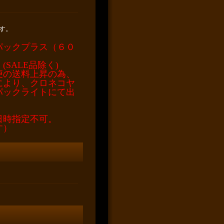
円
す。
パックプラス（６０
SALE品除く)
便の送料上昇の為、
により、クロネコヤ
パックライトにて出
日時指定不可。
す）