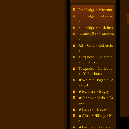
PineRidge・Museum
PineRidge・Collectio
n
PineRidge・Push Item
Awards(賞)・Collectio
n
All・Gold・Colletcio
n
Turquoise・Collectio
n（Jewelry）
Turquoise・Collectio
n（Cabochon）
★White・Hogan・Fa
mily★
★Kenneth・Begay
★Johnny・Mike・Be
gay
★Harvey・Begay
★Allen・Hillary・Ke
e
★George・Ｈenry・K