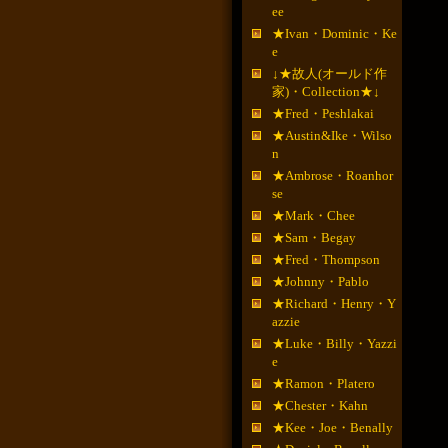
ee
★Ivan・Dominic・Ke
e
↓★故人(オールド作
家)・Collection★↓
★Fred・Peshlakai
★Austin&Ike・Wilso
n
★Ambrose・Roanhor
se
★Mark・Chee
★Sam・Begay
★Fred・Thompson
★Johnny・Pablo
★Richard・Henry・Y
azzie
★Luke・Billy・Yazzi
e
★Ramon・Platero
★Chester・Kahn
★Kee・Joe・Benally