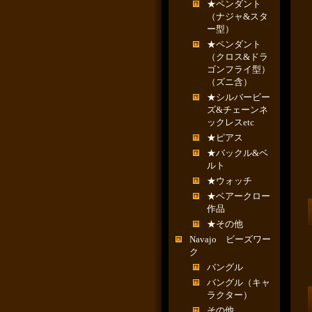
★ペンダント
（ナジャ&スタ
ー型）
★ペンダント
（クロス&ドラ
ゴンフライ型）
（ズニ含）
★シルバービー
ズ&チェーンネ
ックレスetc
★ピアス
★バックル&ベ
ルト
★ウォッチ
★ベアークロー
作品
★その他
Navajo ビーズワー
ク
バングル
バングル（キャ
ラクター）
その他