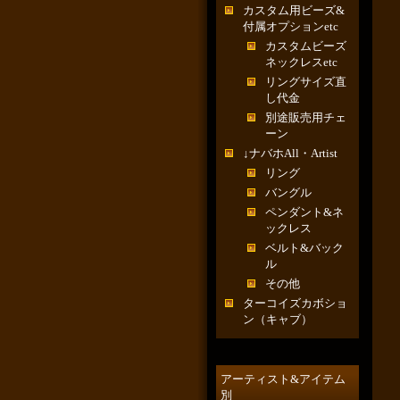
カスタム用ビーズ&
付属オプションetc
カスタムビーズ
ネックレスetc
リングサイズ直
し代金
別途販売用チェ
ーン
↓ナバホAll・Artist
リング
バングル
ペンダント&ネ
ックレス
ベルト&バック
ル
その他
ターコイズカボショ
ン（キャブ）
アーティスト&アイテム
別