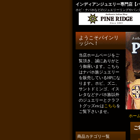
インディアンジュエリー専門店【
ホピ・ナバホなどのジュエリーリングやバング
ようこそパインリ
ッジへ！
当店ホームページをご
覧頂き、誠にありがと
う御座います。こちら
はナバホ族ジュエリー
を販売しているHPにな
ります。ホピ、ズニ、
サントドミンゴ、イス
レタなどナバホ族以外
のジュエリーとクラフ
トグッズetcは
こちら
を
ご覧下さいませ。
ホー
ご
商品カテゴリ一覧