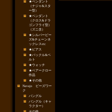
★ペンダント
（ナジャ&スタ
ー型）
★ペンダント
（クロス&ドラ
ゴンフライ型）
（ズニ含）
★シルバービー
ズ&チェーンネ
ックレスetc
★ピアス
★バックル&ベ
ルト
★ウォッチ
★ベアークロー
作品
★その他
Navajo ビーズワー
ク
バングル
バングル（キャ
ラクター）
その他