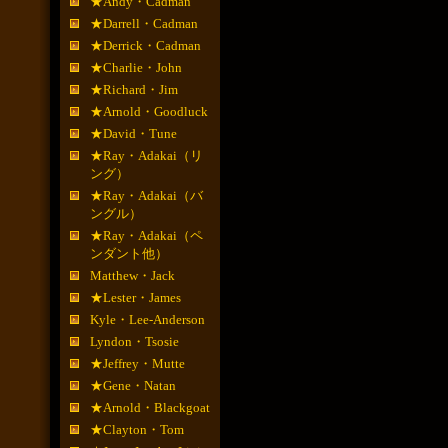
★Andy・Cadman
★Darrell・Cadman
★Derrick・Cadman
★Charlie・John
★Richard・Jim
★Arnold・Goodluck
★David・Tune
★Ray・Adakai（リ
ング）
★Ray・Adakai（バ
ングル）
★Ray・Adakai（ペ
ンダント他）
Matthew・Jack
★Lester・James
Kyle・Lee-Anderson
Lyndon・Tsosie
★Jeffrey・Mutte
★Gene・Natan
★Arnold・Blackgoat
★Clayton・Tom