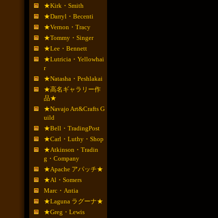
★Kirk・Smith
★Darryl・Becenti
★Vernon・Tracy
★Tommy・Singer
★Lee・Bennett
★Lutricia・Yellowhai
r
★Natasha・Peshlakai
★高名ギャラリー作
品★
★Navajo Art&Crafts G
uild
★Bell・TradingPost
★Carl・Luthy・Shop
★Atkinson・Tradin
g・Company
★Apache アパッチ★
★Al・Somers
Marc・Antia
★Laguna ラグーナ★
★Greg・Lewis