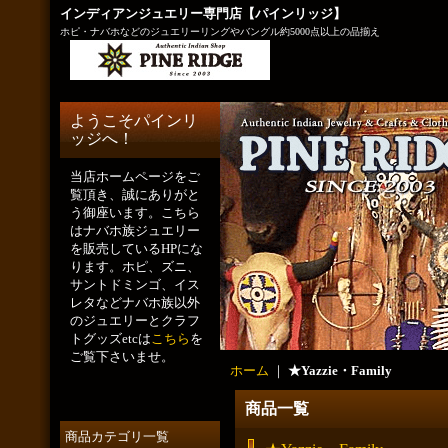
インディアンジュエリー専門店【パインリッジ】
ホピ・ナバホなどのジュエリーリングやバングル約5000点以上の品揃え
ようこそパインリ
ッジへ！
当店ホームページをご
覧頂き、誠にありがと
う御座います。こちら
はナバホ族ジュエリー
を販売しているHPにな
ります。ホピ、ズニ、
サントドミンゴ、イス
レタなどナバホ族以外
のジュエリーとクラフ
トグッズetcは
こちら
を
ご覧下さいませ。
ホーム
｜
★Yazzie・Family
商品一覧
商品カテゴリ一覧