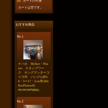
カートの中身
カートは空です。
おすすめ商品
No.1
ナバホ McKee・Plat
ero スタンプワー
ク キングマンターコ
イズ付 バングル約1
6・5〜17・5cm用
[Mc
KeePlatero8]
999,999,999円
(税込)
No.2