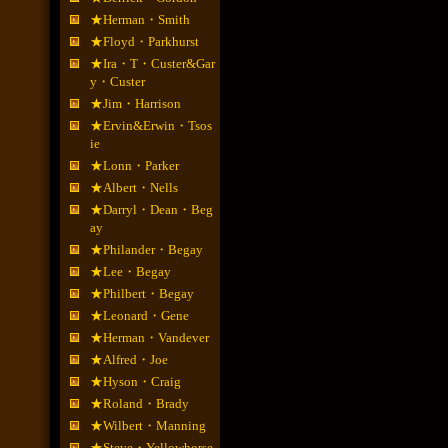
★Herman・Smith
★Floyd・Parkhurst
★Ira・T・Custer&Gar
y・Custer
★Jim・Harrison
★Ervin&Erwin・Tsos
ie
★Lonn・Parker
★Albert・Nells
★Darryl・Dean・Beg
ay
★Philander・Begay
★Lee・Begay
★Philbert・Begay
★Leonard・Gene
★Herman・Vandever
★Alfred・Joe
★Hyson・Craig
★Roland・Brady
★Wilbert・Manning
★Steve・Yellowhorse