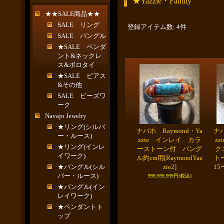
★Yazzie・Family
★★SALE商品★★
SALE リング
登録アイテム数
:
4件
SALE バングル
★SALE ペンダ
ント&ネックレ
ス&ボロタイ
★SALE ピアス
&その他
SALE ビーズワ
ーク
Navajo Jewelry
★リング(シルバ
ナバホ Raymond・Ya
ナバ
ー・ルース)
zzie インレイ カラ
z
★リング(インレ
ーストーン付 バング
ク
イワーク)
ル約cm用
[RaymondYaz
ト
★バングル(シル
zie2]
15
バー・ルース)
999,999,999円
(税込)
★バングル(イン
レイワーク)
★ペンダントト
ップ