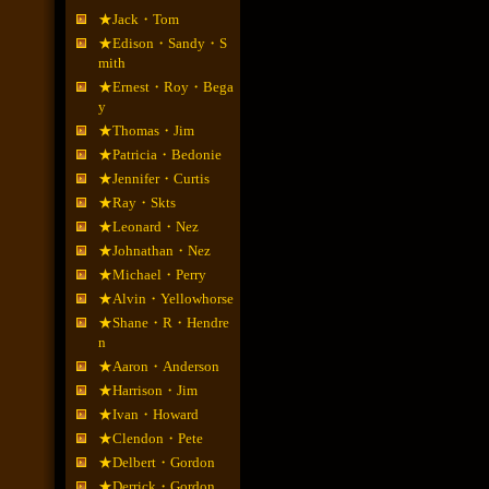
★Jack・Tom
★Edison・Sandy・S
mith
★Ernest・Roy・Bega
y
★Thomas・Jim
★Patricia・Bedonie
★Jennifer・Curtis
★Ray・Skts
★Leonard・Nez
★Johnathan・Nez
★Michael・Perry
★Alvin・Yellowhorse
★Shane・R・Hendre
n
★Aaron・Anderson
★Harrison・Jim
★Ivan・Howard
★Clendon・Pete
★Delbert・Gordon
★Derrick・Gordon