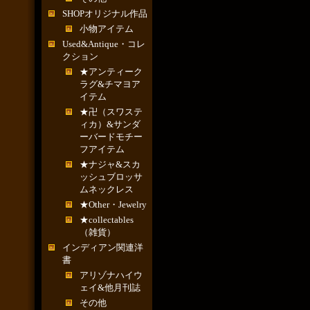
SHOPオリジナル作品
小物アイテム
Used&Antique・コレ
クション
★アンティーク
ラグ&チマヨア
イテム
★卍（スワステ
ィカ）&サンダ
ーバードモチー
フアイテム
★ナジャ&スカ
ッシュブロッサ
ムネックレス
★Other・Jewelry
★collectables
（雑貨）
インディアン関連洋
書
アリゾナハイウ
ェイ&他月刊誌
その他