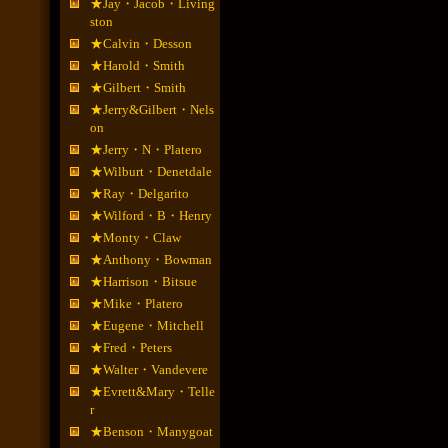
★Jay・Jacob・Living
ston
★Calvin・Desson
★Harold・Smith
★Gilbert・Smith
★Jerry&Gilbert・Nels
on
★Jerry・N・Platero
★Wilburt・Denetdale
★Ray・Delgarito
★Wilford・B・Henry
★Monty・Claw
★Anthony・Bowman
★Harrison・Bitsue
★Mike・Platero
★Eugene・Mitchell
★Fred・Peters
★Walter・Vandevere
★Evrett&Mary・Telle
r
★Benson・Manygoat