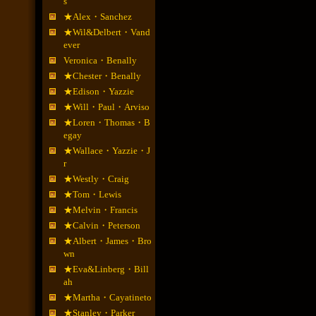
s
★Alex・Sanchez
★Wil&Delbert・Vand
ever
Veronica・Benally
★Chester・Benally
★Edison・Yazzie
★Will・Paul・Arviso
★Loren・Thomas・B
egay
★Wallace・Yazzie・J
r
★Westly・Craig
★Tom・Lewis
★Melvin・Francis
★Calvin・Peterson
★Albert・James・Bro
wn
★Eva&Linberg・Bill
ah
★Martha・Cayatineto
★Stanley・Parker