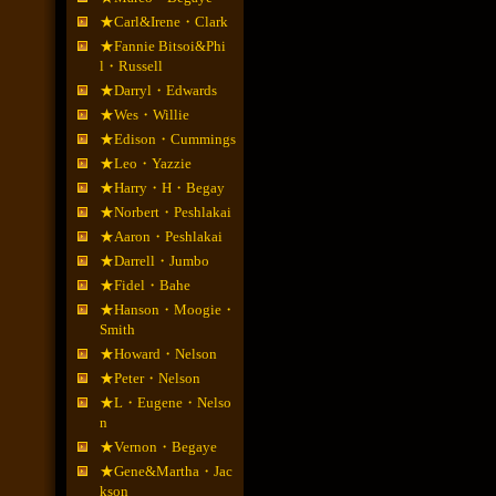
★Carl&Irene・Clark
★Fannie Bitsoi&Phi
l・Russell
★Darryl・Edwards
★Wes・Willie
★Edison・Cummings
★Leo・Yazzie
★Harry・H・Begay
★Norbert・Peshlakai
★Aaron・Peshlakai
★Darrell・Jumbo
★Fidel・Bahe
★Hanson・Moogie・
Smith
★Howard・Nelson
★Peter・Nelson
★L・Eugene・Nelso
n
★Vernon・Begaye
★Gene&Martha・Jac
kson