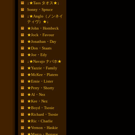
↓★Taos タオス★↓
Sonny・Spruce
↓★Anglo（ノンネイ
ティヴ）★↓
★John・Hornbeck
★Jock・Favour
★Jonathan・Day
★Don・Staats
★Joe・Edy
↓★Navajo ナバホ★
★Yazzie・Family
★McKee・Platero
★Ernie・Lister
★Perry・Shorty
★Al・Nez
★Kee・Nez
★Boyd・Tsosie
★Richard・Tsosie
★Ric・Charlie
★Vernon・Haskie
★Marco・Begaye