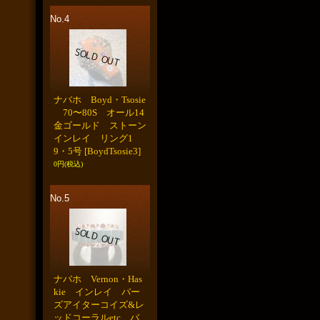
No.4
ナバホ Boyd・Tsosie
70〜80S オール14
金ゴールド ストーン
インレイ リング1
9・5号
[BoydTsosie3]
0円
(税込)
No.5
ナバホ Vernon・Has
kie インレイ バー
ズアイターコイズ&レ
ッドコーラルetc バ