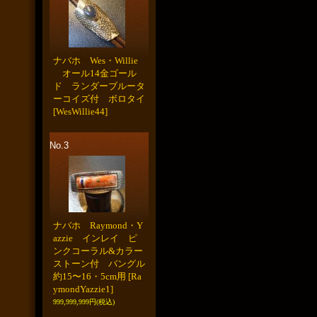
ナバホ Wes・Willie
オール14金ゴール
ド ランダーブルータ
ーコイズ付 ボロタイ
[WesWillie44]
No.3
ナバホ Raymond・Y
azzie インレイ ピ
ンクコーラル&カラー
ストーン付 バングル
約15〜16・5cm用
[Ra
ymondYazzie1]
999,999,999円
(税込)