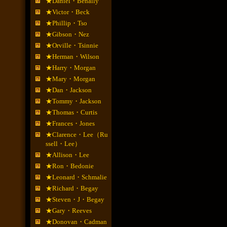
★Daniel・Benally
★Victor・Beck
★Phillip・Tso
★Gibson・Nez
★Orville・Tsinnie
★Herman・Wilson
★Harry・Morgan
★Mary・Morgan
★Dan・Jackson
★Tommy・Jackson
★Thomas・Curtis
★Frances・Jones
★Clarence・Lee（Ru
ssell・Lee）
★Allison・Lee
★Ron・Bedonie
★Leonard・Schmalie
★Richard・Begay
★Steven・J・Begay
★Gary・Reeves
★Donovan・Cadman