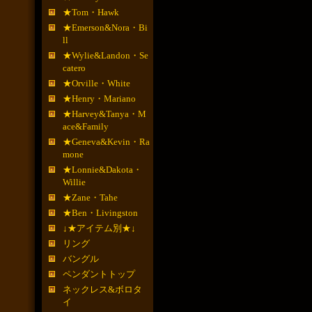
★Tom・Hawk
★Emerson&Nora・Bi
ll
★Wylie&Landon・Se
catero
★Orville・White
★Henry・Mariano
★Harvey&Tanya・M
ace&Family
★Geneva&Kevin・Ra
mone
★Lonnie&Dakota・
Willie
★Zane・Tahe
★Ben・Livingston
↓★アイテム別★↓
リング
バングル
ペンダントトップ
ネックレス&ボロタ
イ