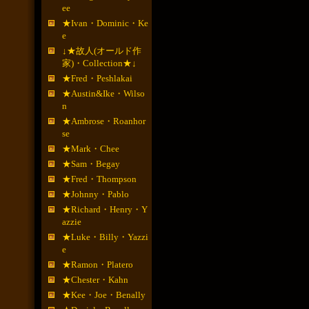
ee
★Ivan・Dominic・Ke
e
↓★故人(オールド作
家)・Collection★↓
★Fred・Peshlakai
★Austin&Ike・Wilso
n
★Ambrose・Roanhor
se
★Mark・Chee
★Sam・Begay
★Fred・Thompson
★Johnny・Pablo
★Richard・Henry・Y
azzie
★Luke・Billy・Yazzi
e
★Ramon・Platero
★Chester・Kahn
★Kee・Joe・Benally