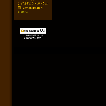
ングル約16〜16・5cm
用
[VernonHaskie7]
0円
(税込)