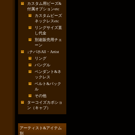
カスタム用ビーズ&
付属オプションetc
カスタムビーズ
ネックレスetc
リングサイズ直
し代金
別途販売用チェ
ーン
↓ナバホAll・Artist
リング
バングル
ペンダント&ネ
ックレス
ベルト&バック
ル
その他
ターコイズカボショ
ン（キャブ）
アーティスト&アイテム
別