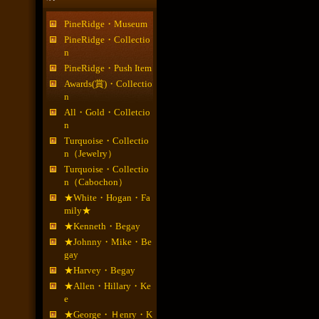
PineRidge・Museum
PineRidge・Collectio
n
PineRidge・Push Item
Awards(賞)・Collectio
n
All・Gold・Colletcio
n
Turquoise・Collectio
n（Jewelry）
Turquoise・Collectio
n（Cabochon）
★White・Hogan・Fa
mily★
★Kenneth・Begay
★Johnny・Mike・Be
gay
★Harvey・Begay
★Allen・Hillary・Ke
e
★George・Ｈenry・K