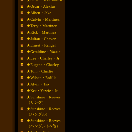
★Oscar・Alexius
★Albert・Jake
★Calvin・Martinez
★Terry・Martinez
★Rick・Martinez
★Julian・Chavez
★Ernest・Rangel
★Geraldine・Yazzie
★Lee・Charley・Jr
★Eugene・Charley
★Tom・Charlie
★Wilson・Padilla
★Alvin・Tso
★Kee・Yazzie・Jr
★Sunshine・Reeves
（リング）
★Sunshine・Reeves
（バングル）
★Sunshine・Reeves
（ペンダント&他）