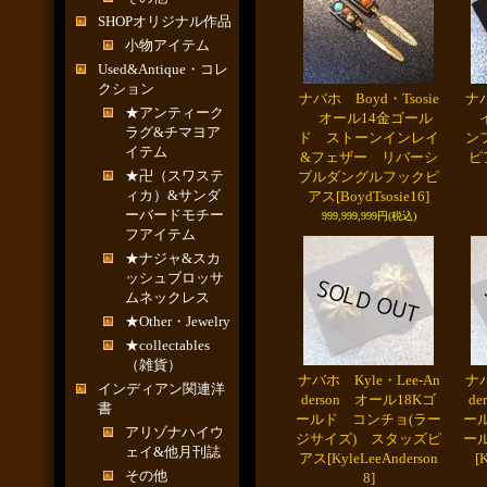
SHOPオリジナル作品
小物アイテム
Used&Antique・コレ
クション
ナバホ Boyd・Tsosie
ナバ
★アンティーク
オール14金ゴール
イ
ラグ&チマヨア
ド ストーンインレイ
ン
イテム
&フェザー リバーシ
ピ
★卍（スワステ
ブルダングルフックピ
ィカ）&サンダ
アス
[BoydTsosie16]
ーバードモチー
999,999,999円
(税込)
フアイテム
★ナジャ&スカ
ッシュブロッサ
ムネックレス
★Other・Jewelry
★collectables
（雑貨）
ナバホ Kyle・Lee-An
ナバ
インディアン関連洋
derson オール18Kゴ
d
書
ールド コンチョ(ラー
ー
アリゾナハイウ
ジサイズ) スタッズピ
ー
ェイ&他月刊誌
アス
[KyleLeeAnderson
[
その他
8]