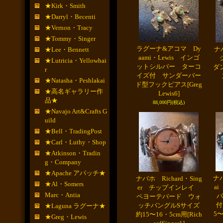
★Kirk・Smith
★Darryl・Becenti
★Vernon・Tracy
★Tommy・Singer
ラグーナ&アコマ Dy
ナバ
★Lee・Bennett
aami・Lewis インゴ
シ
★Lutricia・Yellowhai
ットシルバー ターコ
ダ
r
イズ付 サンダーバー
★Natasha・Peshlakai
ド型フックピアス
[Greg
★高名ギャラリー作
Lewis6]
品★
88,000円
(税込)
★Navajo Art&Crafts G
uild
★Bell・TradingPost
★Carl・Luthy・Shop
★Atkinson・Tradin
g・Company
★Apache アパッチ★
ナバ
ナバホ Richard・Sing
★Al・Somers
a
er チップインレイ
Marc・Antia
バ
ペヨーテバード ウォ
付
ッチバングルSサイズ
★Laguna ラグーナ★
5〜
約15〜16・5cm用
[Rich
★Greg・Lewis