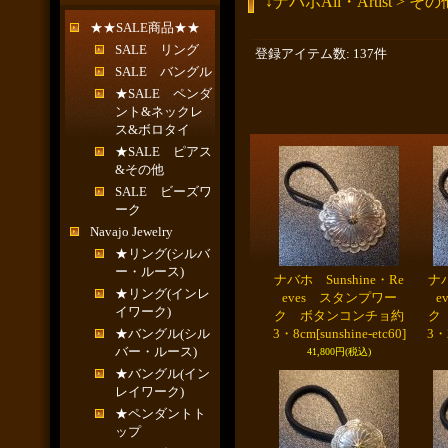
↓ナバホAll・Artist > その
★★SALE商品★★
SALE リング
登録アイテム数
:
137件
SALE バングル
★SALE ペンダ
ント&ネックレ
ス&ボロタイ
★SALE ピアス
&その他
SALE ビーズワ
ーク
Navajo Jewelry
★リング(シルバ
ー・ルース)
ナバホ Sunshine・Re
ナバ
★リング(インレ
eves スタンプワー
e
イワーク)
ク ボタンコンチョ約
ク
★バングル(シル
3・8cm
[sunshine-etc60]
3・
バー・ルース)
41,800円
(税込)
★バングル(イン
レイワーク)
★ペンダントト
ップ