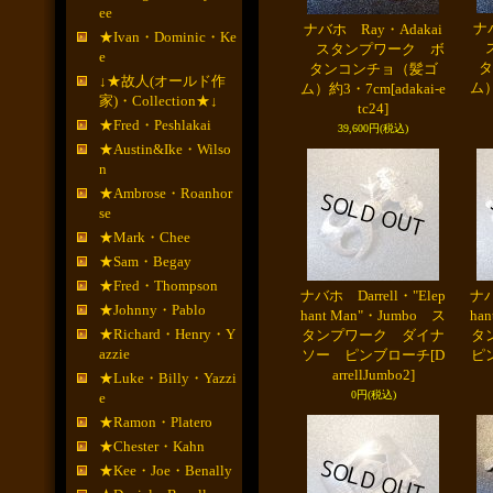
ee
ナバ
ナバホ Ray・Adakai
★Ivan・Dominic・Ke
ス
スタンプワーク ボ
e
タ
タンコンチョ（髪ゴ
↓★故人(オールド作
ム）
ム）約3・7cm
[adakai-e
家)・Collection★↓
tc24]
★Fred・Peshlakai
39,600円
(税込)
★Austin&Ike・Wilso
n
★Ambrose・Roanhor
se
★Mark・Chee
★Sam・Begay
★Fred・Thompson
ナバホ Darrell・"Elep
ナバ
★Johnny・Pablo
hant Man"・Jumbo ス
ha
★Richard・Henry・Y
タンプワーク ダイナ
タ
azzie
ソー ピンブローチ
[D
ピ
arrellJumbo2]
★Luke・Billy・Yazzi
0円
(税込)
e
★Ramon・Platero
★Chester・Kahn
★Kee・Joe・Benally