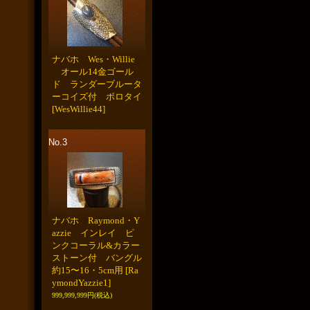
ナバホ Wes・Willie
オール14金ゴール
ド ランダーブルータ
ーコイズ付 ボロタイ
[WesWillie44]
No.3
ナバホ Raymond・Y
azzie インレイ ピ
ンクコーラル&カラー
ストーン付 バングル
約15〜16・5cm用
[Ra
ymondYazzie1]
999,999,999円
(税込)