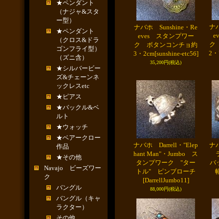
★ペンダント
（ナジャ&スタ
ー型）
ナバ
ナバホ Sunshine・Re
★ペンダント
e
eves スタンプワー
（クロス&ドラ
ク
ク ボタンコンチョ約
ゴンフライ型）
2・
3・2cm
[sunshine-etc56]
（ズニ含）
35,200円
(税込)
★シルバービー
ズ&チェーンネ
ックレスetc
★ピアス
★バックル&ベ
ルト
★ウォッチ
★ベアークロー
ナバホ Darrell・"Elep
ナバ
作品
hant Man"・Jumbo ス
ラ
★その他
タンプワーク "ター
バ
Navajo ビーズワー
トル" ピンブローチ
ク
[DarrellJumbo11]
バングル
88,000円
(税込)
バングル（キャ
ラクター）
その他