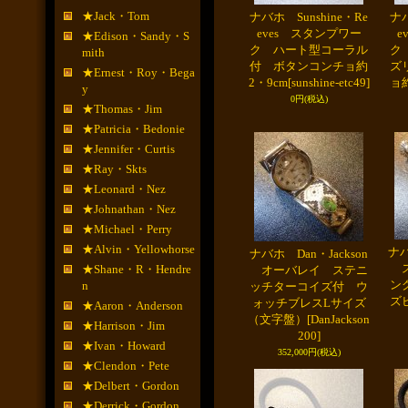
★Jack・Tom
ナバホ Sunshine・Re
ナバ
eves スタンプワー
e
★Edison・Sandy・S
ク ハート型コーラル
ク
mith
付 ボタンコンチョ約
ズ
★Ernest・Roy・Bega
2・9cm
[sunshine-etc49]
ョ約
y
0円
(税込)
★Thomas・Jim
★Patricia・Bedonie
★Jennifer・Curtis
★Ray・Skts
★Leonard・Nez
★Johnathan・Nez
★Michael・Perry
★Alvin・Yellowhorse
ナバ
ナバホ Dan・Jackson
ス
★Shane・R・Hendre
オーバレイ ステニ
ン
n
ッチターコイズ付 ウ
ズ
ォッチブレスLサイズ
★Aaron・Anderson
（文字盤）
[DanJackson
★Harrison・Jim
200]
★Ivan・Howard
352,000円
(税込)
★Clendon・Pete
★Delbert・Gordon
★Derrick・Gordon