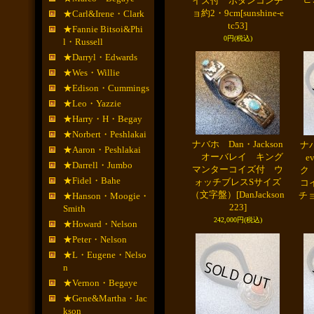
イズ付 ボタンコンチ
ョ約2・9cm
[sunshine-e
★Carl&Irene・Clark
tc53]
★Fannie Bitsoi&Phi
0円
(税込)
l・Russell
★Darryl・Edwards
★Wes・Willie
★Edison・Cummings
★Leo・Yazzie
★Harry・H・Begay
★Norbert・Peshlakai
ナバホ Dan・Jackson
ナバ
★Aaron・Peshlakai
オーバレイ キング
e
★Darrell・Jumbo
マンターコイズ付 ウ
ク
★Fidel・Bahe
ォッチブレスSサイズ
コ
（文字盤）
[DanJackson
チョ
★Hanson・Moogie・
223]
Smith
242,000円
(税込)
★Howard・Nelson
★Peter・Nelson
★L・Eugene・Nelso
n
★Vernon・Begaye
★Gene&Martha・Jac
kson