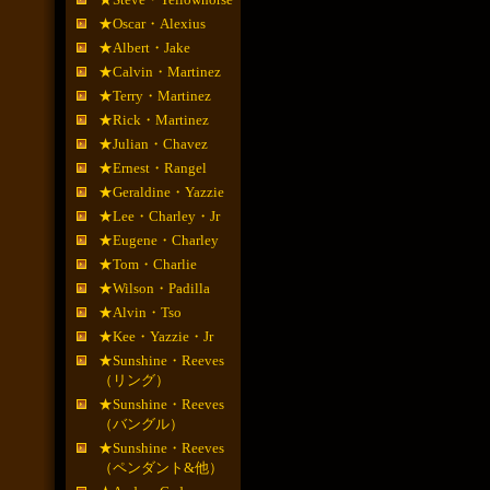
★Oscar・Alexius
★Albert・Jake
★Calvin・Martinez
★Terry・Martinez
★Rick・Martinez
★Julian・Chavez
★Ernest・Rangel
★Geraldine・Yazzie
★Lee・Charley・Jr
★Eugene・Charley
★Tom・Charlie
★Wilson・Padilla
★Alvin・Tso
★Kee・Yazzie・Jr
★Sunshine・Reeves
（リング）
★Sunshine・Reeves
（バングル）
★Sunshine・Reeves
（ペンダント&他）