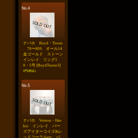
No.4
ナバホ Boyd・Tsosie
70〜80S オール14
金ゴールド ストーン
インレイ リング1
9・5号
[BoydTsosie3]
0円
(税込)
No.5
ナバホ Vernon・Has
kie インレイ バー
ズアイターコイズ&レ
ッドコーラルetc バ