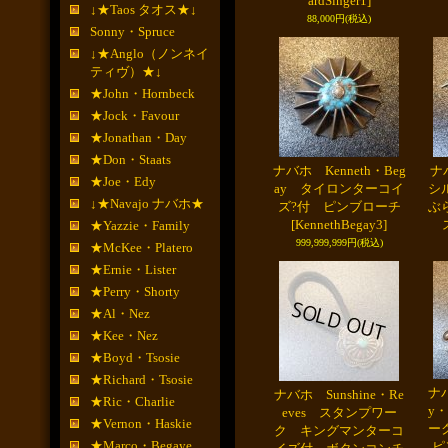
ardSinger1]
↓★Taos タオス★↓
88,000円
(税込)
Sonny・Spruce
↓★Anglo（ノンネイ
ティヴ）★↓
★John・Hornbeck
★Jock・Favour
★Jonathan・Day
★Don・Staats
ナバホ Kenneth・Beg
ナ
★Joe・Edy
ay タイロンターコイ
シ
↓★Navajo ナバホ★
ズ?付 ピンブローチ
ぶ
[KennethBegay3]
★Yazzie・Family
999,999,999円
(税込)
★McKee・Platero
★Ernie・Lister
★Perry・Shorty
★Al・Nez
★Kee・Nez
★Boyd・Tsosie
★Richard・Tsosie
ナバ
ナバホ Sunshine・Re
★Ric・Charlie
y・
eves スタンプワー
★Vernon・Haskie
ー
ク キングマンターコ
★Marco・Begaye
ピ