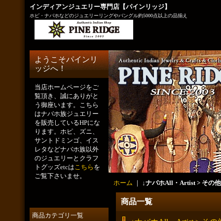
インディアンジュエリー専門店【パインリッジ】
ホピ・ナバホなどのジュエリーリングやバングル約5000点以上の品揃え
ようこそパインリ
ッジへ！
当店ホームページをご
覧頂き、誠にありがと
う御座います。こちら
はナバホ族ジュエリー
を販売しているHPにな
ります。ホピ、ズニ、
サントドミンゴ、イス
レタなどナバホ族以外
のジュエリーとクラフ
トグッズetcは
こちら
を
ご覧下さいませ。
ホーム
｜
↓ナバホAll・Artist > その他
商品一覧
商品カテゴリ一覧