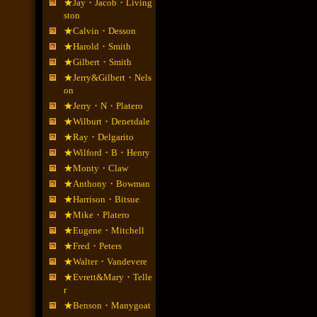
★Jay・Jacob・Living
ston
★Calvin・Desson
★Harold・Smith
★Gilbert・Smith
★Jerry&Gilbert・Nels
on
★Jerry・N・Platero
★Wilburt・Denetdale
★Ray・Delgarito
★Wilford・B・Henry
★Monty・Claw
★Anthony・Bowman
★Harrison・Bitsue
★Mike・Platero
★Eugene・Mitchell
★Fred・Peters
★Walter・Vandevere
★Evrett&Mary・Telle
r
★Benson・Manygoat