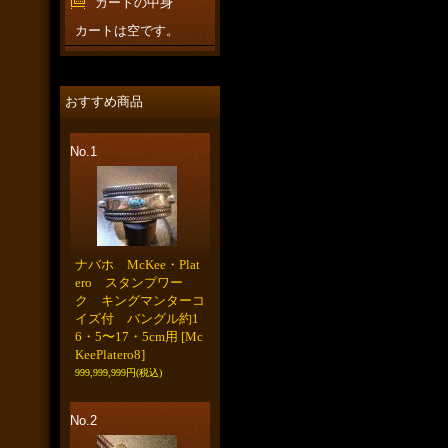
カートの中身
カートは空です。
おすすめ商品
No.1
ナバホ McKee・Plat
ero スタンプワー
ク キングマンターコ
イズ付 バングル約1
6・5〜17・5cm用
[Mc
KeePlatero8]
999,999,999円
(税込)
No.2