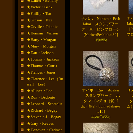
★Daniel・Benally
★Victor・Beck
★Phillip・Tso
ナバ
ナバホ Norbert・Pesh
★Gibson・Nez
l
lakai スタンプワー
★Orville・Tsinnie
ド
ク 車 ピンブローチ
★Herman・Wilson
ブ
[NorbertPeshlakai82]
★Harry・Morgan
0円
(税込)
★Mary・Morgan
★Dan・Jackson
★Tommy・Jackson
★Thomas・Curtis
★Frances・Jones
★Clarence・Lee（Ru
ssell・Lee）
ナバホ Ray・Adakai
ナバ
★Allison・Lee
スタンプワーク ボ
ス
★Ron・Bedonie
タンコンチョ（髪ゴ
タ
★Leonard・Schmalie
ム）約2・8cm
[adakai-e
ム）
★Richard・Begay
tc19]
★Steven・J・Begay
35,200円
(税込)
★Gary・Reeves
★Donovan・Cadman