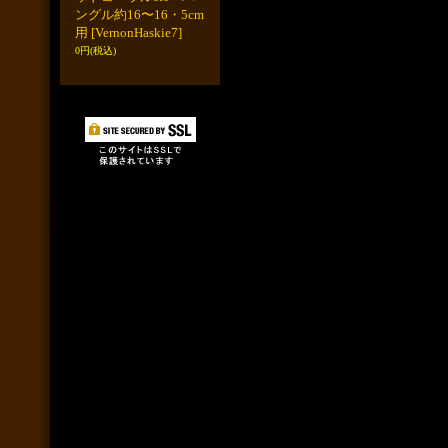
ングル約16〜16・5cm
用
[VernonHaskie7]
0円
(税込)