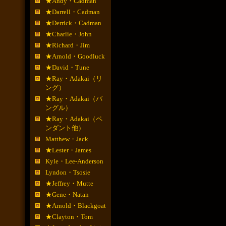
★Andy・Cadman
★Darrell・Cadman
★Derrick・Cadman
★Charlie・John
★Richard・Jim
★Arnold・Goodluck
★David・Tune
★Ray・Adakai（リ
ング）
★Ray・Adakai（バ
ングル）
★Ray・Adakai（ペ
ンダント他）
Matthew・Jack
★Lester・James
Kyle・Lee-Anderson
Lyndon・Tsosie
★Jeffrey・Mutte
★Gene・Natan
★Arnold・Blackgoat
★Clayton・Tom