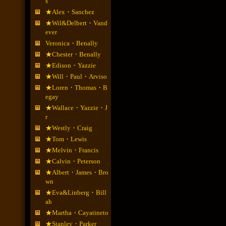
s
★Alex・Sanchez
★Wil&Delbert・Vand
ever
Veronica・Benally
★Chester・Benally
★Edison・Yazzie
★Will・Paul・Arviso
★Loren・Thomas・B
egay
★Wallace・Yazzie・J
r
★Westly・Craig
★Tom・Lewis
★Melvin・Francis
★Calvin・Peterson
★Albert・James・Bro
wn
★Eva&Linberg・Bill
ah
★Martha・Cayatineto
★Stanley・Parker