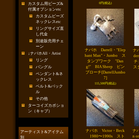
カスタム用ビーズ&
0円
(税込)
付属オプションetc
カスタムビーズ
ネックレスetc
リングサイズ直
し代金
別途販売用チェ
ーン
ナバホ Darrell・"Elep
ナバ
↓ナバホAll・Artist
hant Man"・Jumbo ス
d
リング
タンプワーク "Dan
チ
g!" BIA Sheep ピン
バングル
ス
ブローチ
[DarrellJumbo
ペンダント&ネ
7]
ックレス
115,500円
(税込)
ベルト&バック
ル
その他
ターコイズカボショ
ン（キャブ）
ナバホ Victor・Beck
ナバ
アーティスト&アイテム
1980〜1990s スト
n o
別