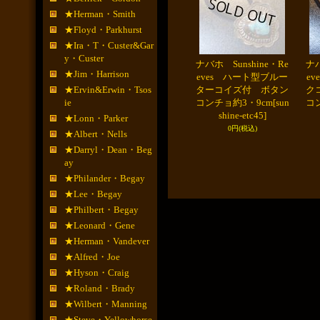
★Herman・Smith
★Floyd・Parkhurst
★Ira・T・Custer&Gar
y・Custer
ナバホ Sunshine・Re
ナバ
★Jim・Harrison
eves ハート型ブルー
e
★Ervin&Erwin・Tsos
ターコイズ付 ボタン
ク
ie
コンチョ約3・9cm
[sun
コ
shine-etc45]
★Lonn・Parker
0円
(税込)
★Albert・Nells
★Darryl・Dean・Beg
ay
★Philander・Begay
★Lee・Begay
★Philbert・Begay
★Leonard・Gene
★Herman・Vandever
★Alfred・Joe
★Hyson・Craig
★Roland・Brady
★Wilbert・Manning
★Steve・Yellowhorse