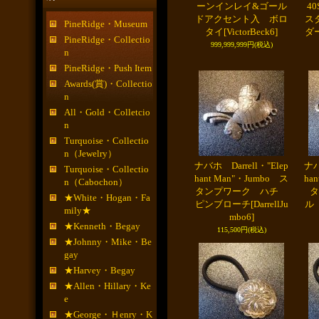
ーンインレイ&ゴール
4
ドアクセント入 ボロ
ス
PineRidge・Museum
タイ
[VictorBeck6]
ダ
PineRidge・Collectio
999,999,999円
(税込)
n
PineRidge・Push Item
Awards(賞)・Collectio
n
All・Gold・Colletcio
n
Turquoise・Collectio
n（Jewelry）
ナバホ Darrell・"Elep
ナバ
Turquoise・Collectio
hant Man"・Jumbo ス
ha
n（Cabochon）
タンプワーク ハチ
タ
★White・Hogan・Fa
ピンブローチ
[DarrellJu
ル
mily★
mbo6]
★Kenneth・Begay
115,500円
(税込)
★Johnny・Mike・Be
gay
★Harvey・Begay
★Allen・Hillary・Ke
e
★George・Ｈenry・K