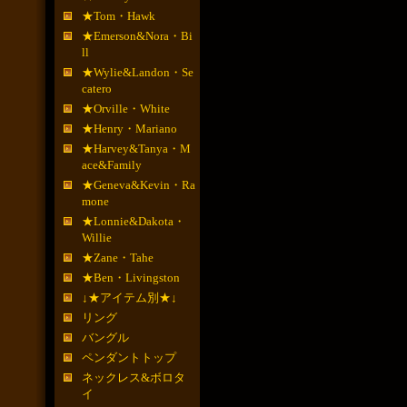
★Tom・Hawk
★Emerson&Nora・Bi
ll
★Wylie&Landon・Se
catero
★Orville・White
★Henry・Mariano
★Harvey&Tanya・M
ace&Family
★Geneva&Kevin・Ra
mone
★Lonnie&Dakota・
Willie
★Zane・Tahe
★Ben・Livingston
↓★アイテム別★↓
リング
バングル
ペンダントトップ
ネックレス&ボロタ
イ