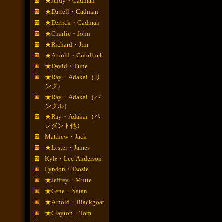
★Andy・Cadman
★Darrell・Cadman
★Derrick・Cadman
★Charlie・John
★Richard・Jim
★Arnold・Goodluck
★David・Tune
★Ray・Adakai（リ
ング）
★Ray・Adakai（バ
ングル）
★Ray・Adakai（ペ
ンダント他）
Matthew・Jack
★Lester・James
Kyle・Lee-Anderson
Lyndon・Tsosie
★Jeffrey・Mutte
★Gene・Natan
★Arnold・Blackgoat
★Clayton・Tom