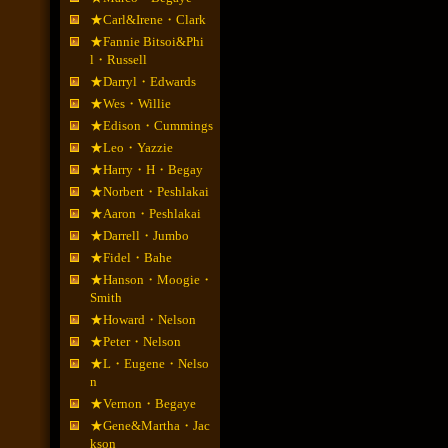
★Carl&Irene・Clark
★Fannie Bitsoi&Phi
l・Russell
★Darryl・Edwards
★Wes・Willie
★Edison・Cummings
★Leo・Yazzie
★Harry・H・Begay
★Norbert・Peshlakai
★Aaron・Peshlakai
★Darrell・Jumbo
★Fidel・Bahe
★Hanson・Moogie・
Smith
★Howard・Nelson
★Peter・Nelson
★L・Eugene・Nelso
n
★Vernon・Begaye
★Gene&Martha・Jac
kson