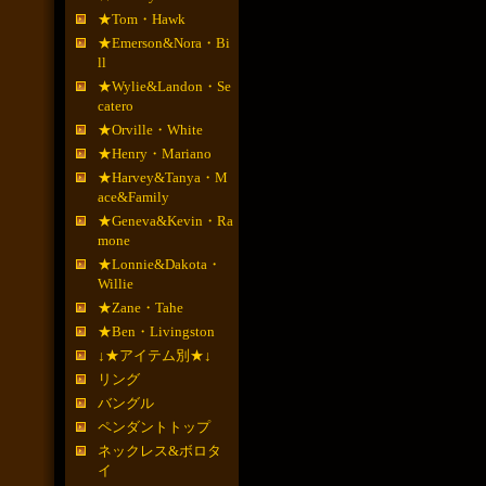
★Tom・Hawk
★Emerson&Nora・Bi
ll
★Wylie&Landon・Se
catero
★Orville・White
★Henry・Mariano
★Harvey&Tanya・M
ace&Family
★Geneva&Kevin・Ra
mone
★Lonnie&Dakota・
Willie
★Zane・Tahe
★Ben・Livingston
↓★アイテム別★↓
リング
バングル
ペンダントトップ
ネックレス&ボロタ
イ