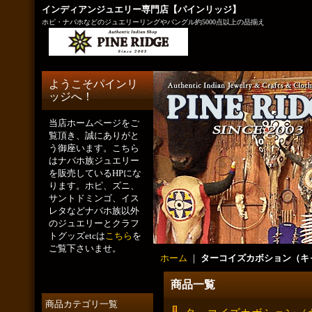
インディアンジュエリー専門店【パインリッジ】
ホピ・ナバホなどのジュエリーリングやバングル約5000点以上の品揃え
ようこそパインリ
ッジへ！
当店ホームページをご
覧頂き、誠にありがと
う御座います。こちら
はナバホ族ジュエリー
を販売しているHPにな
ります。ホピ、ズニ、
サントドミンゴ、イス
レタなどナバホ族以外
のジュエリーとクラフ
トグッズetcは
こちら
を
ご覧下さいませ。
ホーム
｜
ターコイズカボション（キ
商品一覧
商品カテゴリ一覧