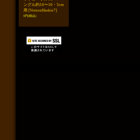
ングル約16〜16・5cm
用
[VernonHaskie7]
0円
(税込)