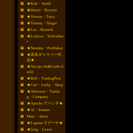
★Kirk・Smith
★Darryl・Becenti
★Vernon・Tracy
★Tommy・Singer
★Lee・Bennett
★Lutricia・Yellowhai
r
★Natasha・Peshlakai
★高名ギャラリー作
品★
★Navajo Art&Crafts G
uild
★Bell・TradingPost
★Carl・Luthy・Shop
★Atkinson・Tradin
g・Company
★Apache アパッチ★
★Al・Somers
Marc・Antia
★Laguna ラグーナ★
★Greg・Lewis