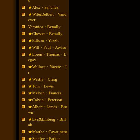
s
★Alex・Sanchez
★Wil&Delbert・Vand
ever
Veronica・Benally
★Chester・Benally
★Edison・Yazzie
★Will・Paul・Arviso
★Loren・Thomas・B
egay
★Wallace・Yazzie・J
r
★Westly・Craig
★Tom・Lewis
★Melvin・Francis
★Calvin・Peterson
★Albert・James・Bro
wn
★Eva&Linberg・Bill
ah
★Martha・Cayatineto
★Stanley・Parker