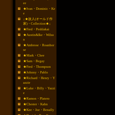
ee
★Ivan・Dominic・Ke
e
↓★故人(オールド作
家)・Collection★↓
★Fred・Peshlakai
★Austin&Ike・Wilso
n
★Ambrose・Roanhor
se
★Mark・Chee
★Sam・Begay
★Fred・Thompson
★Johnny・Pablo
★Richard・Henry・Y
azzie
★Luke・Billy・Yazzi
e
★Ramon・Platero
★Chester・Kahn
★Kee・Joe・Benally