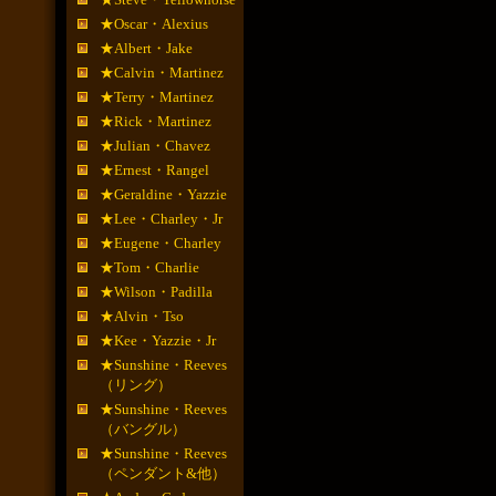
★Oscar・Alexius
★Albert・Jake
★Calvin・Martinez
★Terry・Martinez
★Rick・Martinez
★Julian・Chavez
★Ernest・Rangel
★Geraldine・Yazzie
★Lee・Charley・Jr
★Eugene・Charley
★Tom・Charlie
★Wilson・Padilla
★Alvin・Tso
★Kee・Yazzie・Jr
★Sunshine・Reeves
（リング）
★Sunshine・Reeves
（バングル）
★Sunshine・Reeves
（ペンダント&他）