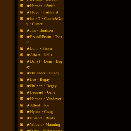
★Herman・Smith
★Floyd・Parkhurst
★Ira・T・Custer&Gar
y・Custer
★Jim・Harrison
★Ervin&Erwin・Tsos
ie
★Lonn・Parker
★Albert・Nells
★Darryl・Dean・Beg
ay
★Philander・Begay
★Lee・Begay
★Philbert・Begay
★Leonard・Gene
★Herman・Vandever
★Alfred・Joe
★Hyson・Craig
★Roland・Brady
★Wilbert・Manning
★Steve・Yellowhorse