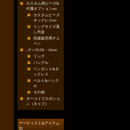
カスタム用ビーズ&
付属オプションetc
カスタムビーズ
ネックレスetc
リングサイズ直
し代金
別途販売用チェ
ーン
↓ナバホAll・Artist
リング
バングル
ペンダント&ネ
ックレス
ベルト&バック
ル
その他
ターコイズカボショ
ン（キャブ）
アーティスト&アイテム
別