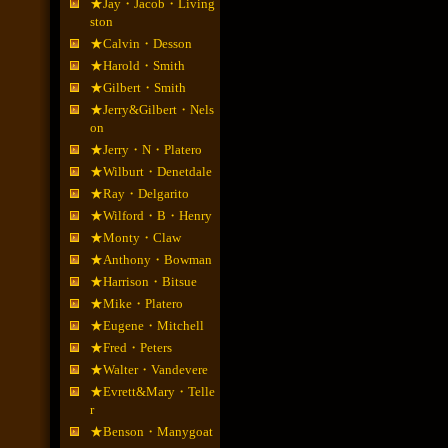
★Jay・Jacob・Living
ston
★Calvin・Desson
★Harold・Smith
★Gilbert・Smith
★Jerry&Gilbert・Nels
on
★Jerry・N・Platero
★Wilburt・Denetdale
★Ray・Delgarito
★Wilford・B・Henry
★Monty・Claw
★Anthony・Bowman
★Harrison・Bitsue
★Mike・Platero
★Eugene・Mitchell
★Fred・Peters
★Walter・Vandevere
★Evrett&Mary・Telle
r
★Benson・Manygoat