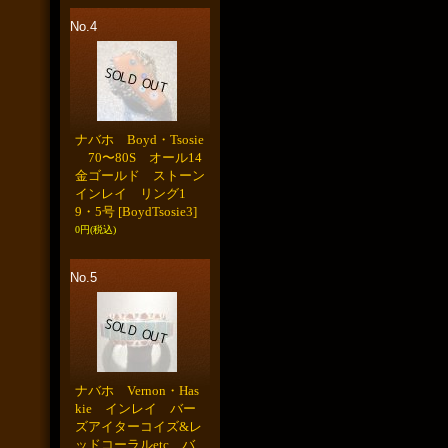
No.4
ナバホ Boyd・Tsosie
70〜80S オール14
金ゴールド ストーン
インレイ リング1
9・5号
[BoydTsosie3]
0円
(税込)
No.5
ナバホ Vernon・Has
kie インレイ バー
ズアイターコイズ&レ
ッドコーラルetc バ