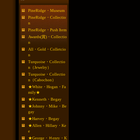
PineRidge・Museum
PineRidge・Collectio
n
PineRidge・Push Item
Awards(賞)・Collectio
n
All・Gold・Colletcio
n
Turquoise・Collectio
n（Jewelry）
Turquoise・Collectio
n（Cabochon）
★White・Hogan・Fa
mily★
★Kenneth・Begay
★Johnny・Mike・Be
gay
★Harvey・Begay
★Allen・Hillary・Ke
e
★George・Ｈenry・K