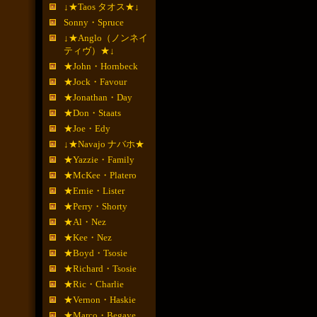
↓★Taos タオス★↓
Sonny・Spruce
↓★Anglo（ノンネイ
ティヴ）★↓
★John・Hornbeck
★Jock・Favour
★Jonathan・Day
★Don・Staats
★Joe・Edy
↓★Navajo ナバホ★
★Yazzie・Family
★McKee・Platero
★Ernie・Lister
★Perry・Shorty
★Al・Nez
★Kee・Nez
★Boyd・Tsosie
★Richard・Tsosie
★Ric・Charlie
★Vernon・Haskie
★Marco・Begaye