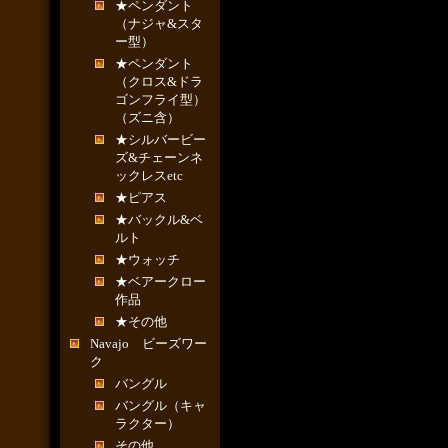
★ペンダント
（ナジャ&スタ
ー型）
★ペンダント
（クロス&ドラ
ゴンフライ型）
（ズニ含）
★シルバービー
ズ&チェーンネ
ックレスetc
★ピアス
★バックル&ベ
ルト
★ウォッチ
★ベアークロー
作品
★その他
Navajo ビーズワー
ク
バングル
バングル（キャ
ラクター）
その他