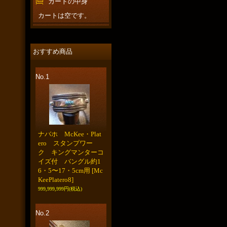
カートの中身
カートは空です。
おすすめ商品
No.1
ナバホ McKee・Plat
ero スタンプワー
ク キングマンターコ
イズ付 バングル約1
6・5〜17・5cm用
[Mc
KeePlatero8]
999,999,999円
(税込)
No.2