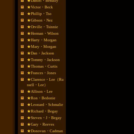
★Daniel・Benally
★Victor・Beck
★Phillip・Tso
★Gibson・Nez
★Orville・Tsinnie
★Herman・Wilson
★Harry・Morgan
★Mary・Morgan
★Dan・Jackson
★Tommy・Jackson
★Thomas・Curtis
★Frances・Jones
★Clarence・Lee（Ru
ssell・Lee）
★Allison・Lee
★Ron・Bedonie
★Leonard・Schmalie
★Richard・Begay
★Steven・J・Begay
★Gary・Reeves
★Donovan・Cadman