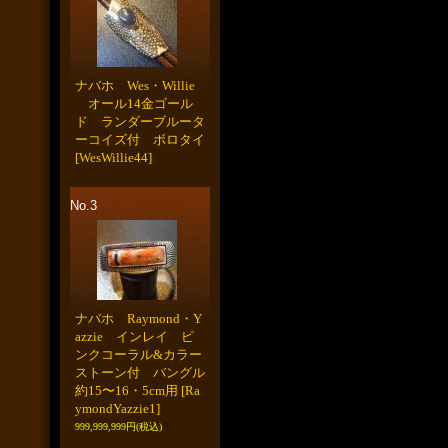
ナバホ Wes・Willie
オール14金ゴール
ド ランダーブルータ
ーコイズ付 ボロタイ
[WesWillie44]
No.3
ナバホ Raymond・Y
azzie インレイ ピ
ンクコーラル&カラー
ストーン付 バングル
約15〜16・5cm用
[Ra
ymondYazzie1]
999,999,999円
(税込)