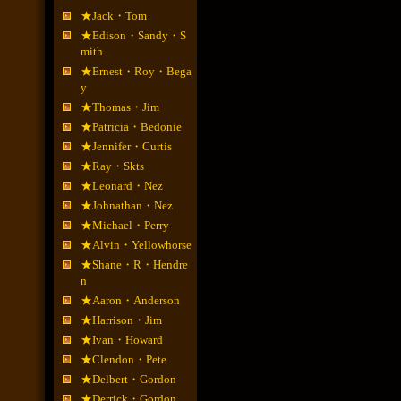
★Jack・Tom
★Edison・Sandy・S
mith
★Ernest・Roy・Bega
y
★Thomas・Jim
★Patricia・Bedonie
★Jennifer・Curtis
★Ray・Skts
★Leonard・Nez
★Johnathan・Nez
★Michael・Perry
★Alvin・Yellowhorse
★Shane・R・Hendre
n
★Aaron・Anderson
★Harrison・Jim
★Ivan・Howard
★Clendon・Pete
★Delbert・Gordon
★Derrick・Gordon