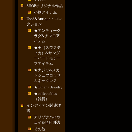
SHOPオリジナル作品
小物アイテム
Used&Antique・コレ
クション
★アンティーク
ラグ&チマヨア
イテム
★卍（スワステ
ィカ）&サンダ
ーバードモチー
フアイテム
★ナジャ&スカ
ッシュブロッサ
ムネックレス
★Other・Jewelry
★collectables
（雑貨）
インディアン関連洋
書
アリゾナハイウ
ェイ&他月刊誌
その他