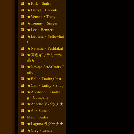
★Kirk・Smith
★Darryl・Becenti
★Vernon・Tracy
★Tommy・Singer
★Lee・Bennett
★Lutricia・Yellowhai
r
★Natasha・Peshlakai
★高名ギャラリー作
品★
★Navajo Art&Crafts G
uild
★Bell・TradingPost
★Carl・Luthy・Shop
★Atkinson・Tradin
g・Company
★Apache アパッチ★
★Al・Somers
Marc・Antia
★Laguna ラグーナ★
★Greg・Lewis