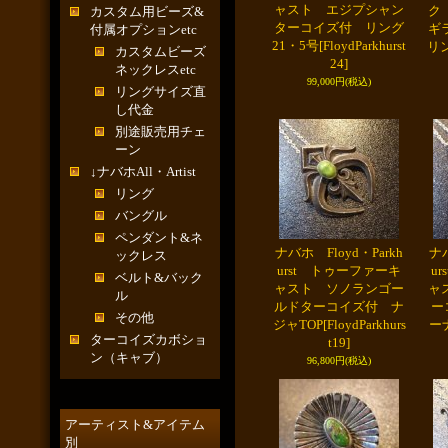
ャスト エジプシャン
ク
カスタム用ビーズ&
ターコイズ付 リング
ギ
付属オプションetc
21・5号
[FloydParkhurst
リ
カスタムビーズ
24]
ネックレスetc
99,000円
(税込)
リングサイズ直
し代金
別途販売用チェ
ーン
↓ナバホAll・Artist
リング
バングル
ペンダント&ネ
ナバホ Floyd・Parkh
ナバ
ックレス
urst トゥーファーキ
u
ベルト&バック
ャスト ソノランゴー
ャ
ル
ルドターコイズ付 ナ
ー
その他
ジャTOP
[FloydParkhurs
ー
ターコイズカボショ
t19]
ン（キャブ）
96,800円
(税込)
アーティスト&アイテム
別