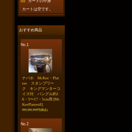
カートの中身
カートは空です。
おすすめ商品
No.1
ナバホ McKee・Plat
ero スタンプワー
ク キングマンターコ
イズ付 バングル約1
6・5〜17・5cm用
[Mc
KeePlatero8]
999,999,999円
(税込)
No.2