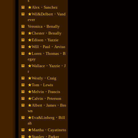
s
★Alex・Sanchez
★Wil&Delbert・Vand
ever
Veronica・Benally
★Chester・Benally
★Edison・Yazzie
★Will・Paul・Arviso
★Loren・Thomas・B
egay
★Wallace・Yazzie・J
r
★Westly・Craig
★Tom・Lewis
★Melvin・Francis
★Calvin・Peterson
★Albert・James・Bro
wn
★Eva&Linberg・Bill
ah
★Martha・Cayatineto
★Stanley・Parker