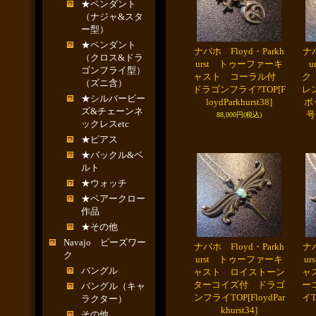
★ペンダント
（ナジャ&スタ
ー型）
★ペンダント
ナバホ Floyd・Parkh
ナバ
（クロス&ドラ
urst トゥーファーキ
u
ゴンフライ型）
ャスト コーラル付
ク
（ズニ含）
ドラゴンフライ?TOP
[F
レ
★シルバービー
loydParkhurst38]
ボ
ズ&チェーンネ
号
88,000円
(税込)
ックレスetc
★ピアス
★バックル&ベ
ルト
★ウォッチ
★ベアークロー
作品
★その他
Navajo ビーズワー
ナバホ Floyd・Parkh
ナバ
ク
urst トゥーファーキ
u
バングル
ャスト ロイストーン
ャ
ターコイズ付 ドラゴ
ー
バングル（キャ
ンフライTOP
[FloydPar
イT
ラクター）
khurst34]
その他