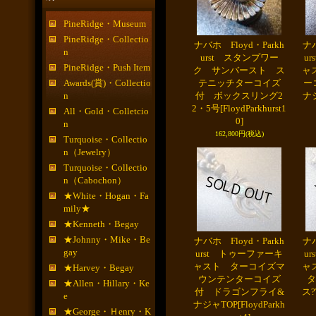
PineRidge・Museum
PineRidge・Collectio
ナバホ Floyd・Parkh
ナバ
n
urst スタンプワー
u
PineRidge・Push Item
ク サンバースト ス
ャ
Awards(賞)・Collectio
テニッチターコイズ
ー
n
付 ボックスリング2
ナ
2・5号
[FloydParkhurst1
All・Gold・Colletcio
0]
n
162,800円
(税込)
Turquoise・Collectio
n（Jewelry）
Turquoise・Collectio
n（Cabochon）
★White・Hogan・Fa
mily★
★Kenneth・Begay
★Johnny・Mike・Be
ナバホ Floyd・Parkh
ナバ
gay
urst トゥーファーキ
u
ャスト ターコイズマ
ャ
★Harvey・Begay
ウンテンターコイズ
タ
★Allen・Hillary・Ke
付 ドラゴンフライ&
ス?
e
ナジャTOP
[FloydParkh
★George・Ｈenry・K