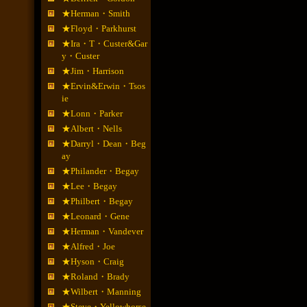
★Herman・Smith
★Floyd・Parkhurst
★Ira・T・Custer&Gar
y・Custer
★Jim・Harrison
★Ervin&Erwin・Tsos
ie
★Lonn・Parker
★Albert・Nells
★Darryl・Dean・Beg
ay
★Philander・Begay
★Lee・Begay
★Philbert・Begay
★Leonard・Gene
★Herman・Vandever
★Alfred・Joe
★Hyson・Craig
★Roland・Brady
★Wilbert・Manning
★Steve・Yellowhorse