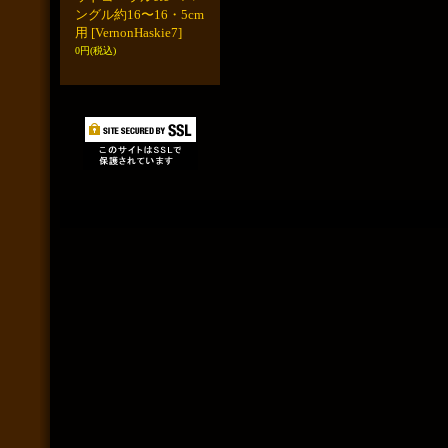
ングル約16〜16・5cm
用
[VernonHaskie7]
0円
(税込)