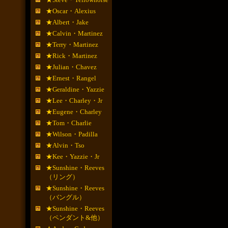
★Oscar・Alexius
★Albert・Jake
★Calvin・Martinez
★Terry・Martinez
★Rick・Martinez
★Julian・Chavez
★Ernest・Rangel
★Geraldine・Yazzie
★Lee・Charley・Jr
★Eugene・Charley
★Tom・Charlie
★Wilson・Padilla
★Alvin・Tso
★Kee・Yazzie・Jr
★Sunshine・Reeves
（リング）
★Sunshine・Reeves
（バングル）
★Sunshine・Reeves
（ペンダント&他）