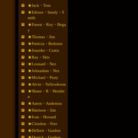
★Jack・Tom
★Edison・Sandy・S
mith
★Ernest・Roy・Bega
y
★Thomas・Jim
★Patricia・Bedonie
★Jennifer・Curtis
★Ray・Skts
★Leonard・Nez
★Johnathan・Nez
★Michael・Perry
★Alvin・Yellowhorse
★Shane・R・Hendre
n
★Aaron・Anderson
★Harrison・Jim
★Ivan・Howard
★Clendon・Pete
★Delbert・Gordon
★Derrick・Gordon