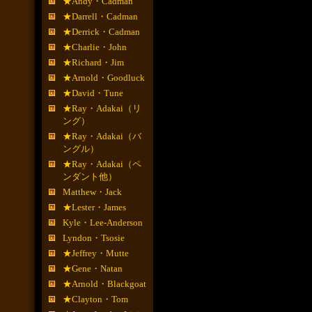
★Andy・Cadman
★Darrell・Cadman
★Derrick・Cadman
★Charlie・John
★Richard・Jim
★Arnold・Goodluck
★David・Tune
★Ray・Adakai（リ
ング）
★Ray・Adakai（バ
ングル）
★Ray・Adakai（ペ
ンダント他）
Matthew・Jack
★Lester・James
Kyle・Lee-Anderson
Lyndon・Tsosie
★Jeffrey・Mutte
★Gene・Natan
★Arnold・Blackgoat
★Clayton・Tom