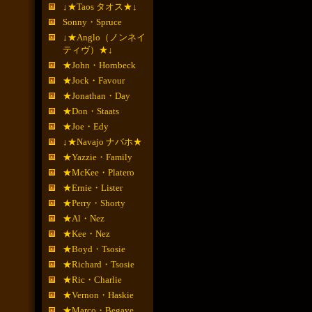
↓★Taos タオス★↓
Sonny・Spruce
↓★Anglo（ノンネイ
ティヴ）★↓
★John・Hornbeck
★Jock・Favour
★Jonathan・Day
★Don・Staats
★Joe・Edy
↓★Navajo ナバホ★
★Yazzie・Family
★McKee・Platero
★Ernie・Lister
★Perry・Shorty
★Al・Nez
★Kee・Nez
★Boyd・Tsosie
★Richard・Tsosie
★Ric・Charlie
★Vernon・Haskie
★Marco・Begaye