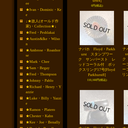
urst4]
ee
0円
(税込)
★Ivan・Dominic・Ke
e
↓★故人(オールド作
家)・Collection★↓
★Fred・Peshlakai
★Austin&Ike・Wilso
n
ナバ
ナバホ Floyd・Parkh
★Ambrose・Roanhor
u
urst スタンプワー
se
ク
ク サンバースト レ
★Mark・Chee
ー
ッドコーラル付 ボッ
★Sam・Begay
ー
クスリング17号
[Floyd
★Fred・Thompson
リ
Parkhurst8]
★Johnny・Pablo
110,160円
(税込)
★Richard・Henry・Y
azzie
★Luke・Billy・Yazzi
e
★Ramon・Platero
★Chester・Kahn
★Kee・Joe・Benally