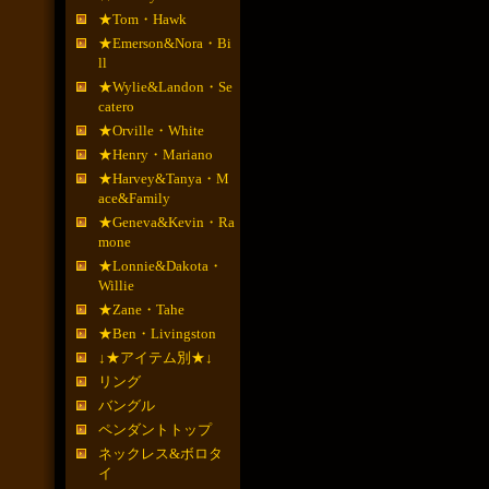
★Tom・Hawk
★Emerson&Nora・Bi
ll
★Wylie&Landon・Se
catero
★Orville・White
★Henry・Mariano
★Harvey&Tanya・M
ace&Family
★Geneva&Kevin・Ra
mone
★Lonnie&Dakota・
Willie
★Zane・Tahe
★Ben・Livingston
↓★アイテム別★↓
リング
バングル
ペンダントトップ
ネックレス&ボロタ
イ