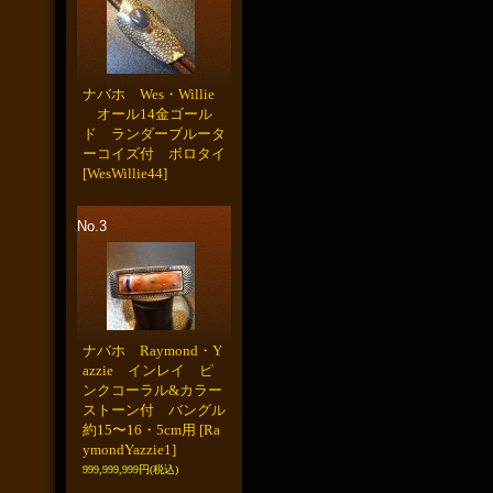
ナバホ Wes・Willie
オール14金ゴール
ド ランダーブルータ
ーコイズ付 ボロタイ
[WesWillie44]
No.3
ナバホ Raymond・Y
azzie インレイ ピ
ンクコーラル&カラー
ストーン付 バングル
約15〜16・5cm用
[Ra
ymondYazzie1]
999,999,999円
(税込)