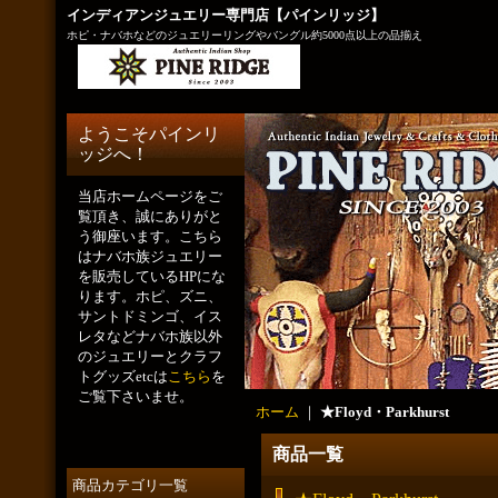
インディアンジュエリー専門店【パインリッジ】
ホピ・ナバホなどのジュエリーリングやバングル約5000点以上の品揃え
ようこそパインリ
ッジへ！
当店ホームページをご
覧頂き、誠にありがと
う御座います。こちら
はナバホ族ジュエリー
を販売しているHPにな
ります。ホピ、ズニ、
サントドミンゴ、イス
レタなどナバホ族以外
のジュエリーとクラフ
トグッズetcは
こちら
を
ご覧下さいませ。
ホーム
｜
★Floyd・Parkhurst
商品一覧
商品カテゴリ一覧