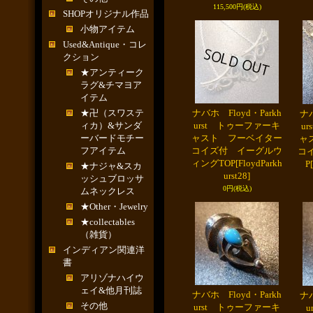
115,500円
(税込)
SHOPオリジナル作品
小物アイテム
Used&Antique・コレ
クション
★アンティーク
ラグ&チマヨア
イテム
★卍（スワステ
ナバホ Floyd・Parkh
ナバ
ィカ）&サンダ
urst トゥーファーキ
u
ーバードモチー
ャスト フーベイター
ャ
フアイテム
コイズ付 イーグルウ
コ
ィングTOP
[FloydParkh
P
★ナジャ&スカ
urst28]
ッシュブロッサ
0円
(税込)
ムネックレス
★Other・Jewelry
★collectables
（雑貨）
インディアン関連洋
書
アリゾナハイウ
ェイ&他月刊誌
ナバホ Floyd・Parkh
ナバ
その他
urst トゥーファーキ
u