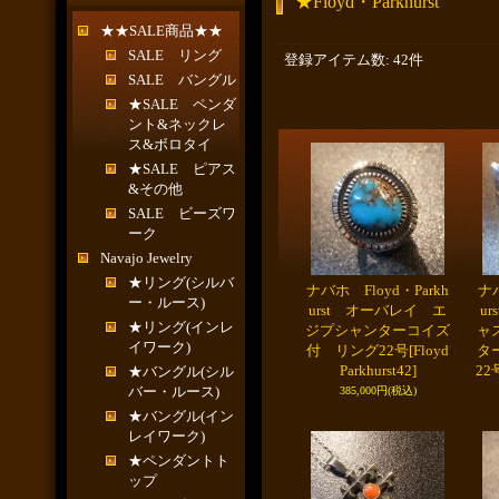
★Floyd・Parkhurst
★★SALE商品★★
SALE リング
登録アイテム数
:
42件
SALE バングル
★SALE ペンダ
ント&ネックレ
ス&ボロタイ
★SALE ピアス
&その他
SALE ビーズワ
ーク
Navajo Jewelry
★リング(シルバ
ナバホ Floyd・Parkh
ナバ
ー・ルース)
urst オーバレイ エ
u
★リング(インレ
ジプシャンターコイズ
ャ
イワーク)
付 リング22号
[Floyd
タ
Parkhurst42]
22
★バングル(シル
バー・ルース)
385,000円
(税込)
★バングル(イン
レイワーク)
★ペンダントト
ップ