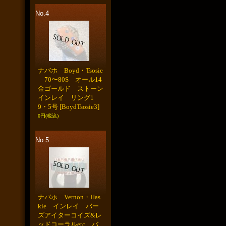
No.4
ナバホ Boyd・Tsosie
70〜80S オール14
金ゴールド ストーン
インレイ リング1
9・5号
[BoydTsosie3]
0円
(税込)
No.5
ナバホ Vernon・Has
kie インレイ バー
ズアイターコイズ&レ
ッドコーラルetc バ