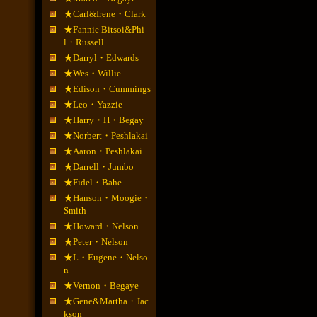
★Carl&Irene・Clark
★Fannie Bitsoi&Phi
l・Russell
★Darryl・Edwards
★Wes・Willie
★Edison・Cummings
★Leo・Yazzie
★Harry・H・Begay
★Norbert・Peshlakai
★Aaron・Peshlakai
★Darrell・Jumbo
★Fidel・Bahe
★Hanson・Moogie・
Smith
★Howard・Nelson
★Peter・Nelson
★L・Eugene・Nelso
n
★Vernon・Begaye
★Gene&Martha・Jac
kson