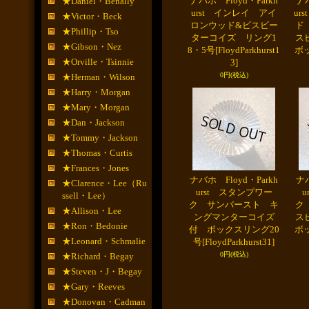
ナバホ Floyd・Parkh
ナバ
★Daniel・Benally
urst インレイ アイ
ur
★Victor・Beck
ロンウッド&ビスビー
ド
★Phillip・Tso
ターコイズ リング1
ス
★Gibson・Nez
8・5号
[FloydParkhurst1
ボ
★Orville・Tsinnie
3]
0円
(税込)
★Herman・Wilson
★Harry・Morgan
★Mary・Morgan
★Dan・Jackson
★Tommy・Jackson
★Thomas・Curtis
★Frances・Jones
ナバホ Floyd・Parkh
ナバ
★Clarence・Lee（Ru
urst スタンプワー
u
ssell・Lee）
ク サンバースト キ
ク
★Allison・Lee
ングマンターコイズ
ス
★Ron・Bedonie
付 ボックスリング20
ボ
★Leonard・Schmalie
号
[FloydParkhurst31]
0円
(税込)
★Richard・Begay
★Steven・J・Begay
★Gary・Reeves
★Donovan・Cadman