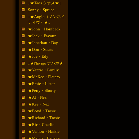
↓★Taos タオス★↓
Sonny・Spruce
↓★Anglo（ノンネイ
ティヴ）★↓
★John・Hornbeck
★Jock・Favour
★Jonathan・Day
★Don・Staats
★Joe・Edy
↓★Navajo ナバホ★
★Yazzie・Family
★McKee・Platero
★Ernie・Lister
★Perry・Shorty
★Al・Nez
★Kee・Nez
★Boyd・Tsosie
★Richard・Tsosie
★Ric・Charlie
★Vernon・Haskie
★Marco・Begaye