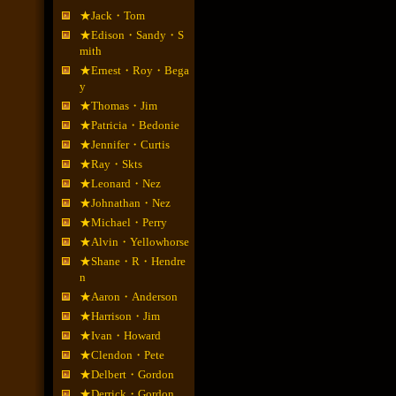
★Jack・Tom
★Edison・Sandy・S
mith
★Ernest・Roy・Bega
y
★Thomas・Jim
★Patricia・Bedonie
★Jennifer・Curtis
★Ray・Skts
★Leonard・Nez
★Johnathan・Nez
★Michael・Perry
★Alvin・Yellowhorse
★Shane・R・Hendre
n
★Aaron・Anderson
★Harrison・Jim
★Ivan・Howard
★Clendon・Pete
★Delbert・Gordon
★Derrick・Gordon