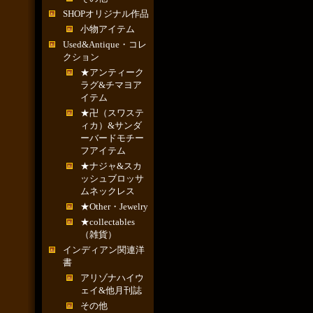
SHOPオリジナル作品
小物アイテム
Used&Antique・コレ
クション
★アンティーク
ラグ&チマヨア
イテム
★卍（スワステ
ィカ）&サンダ
ーバードモチー
フアイテム
★ナジャ&スカ
ッシュブロッサ
ムネックレス
★Other・Jewelry
★collectables
（雑貨）
インディアン関連洋
書
アリゾナハイウ
ェイ&他月刊誌
その他