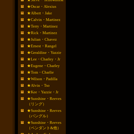
★Oscar・Alexius
★Albert・Jake
★Calvin・Martinez
★Terry・Martinez
★Rick・Martinez
★Julian・Chavez
★Ernest・Rangel
★Geraldine・Yazzie
★Lee・Charley・Jr
★Eugene・Charley
★Tom・Charlie
★Wilson・Padilla
★Alvin・Tso
★Kee・Yazzie・Jr
★Sunshine・Reeves
（リング）
★Sunshine・Reeves
（バングル）
★Sunshine・Reeves
（ペンダント&他）