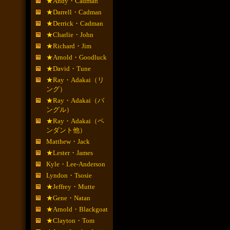
★Andy・Cadman
★Darrell・Cadman
★Derrick・Cadman
★Charlie・John
★Richard・Jim
★Arnold・Goodluck
★David・Tune
★Ray・Adakai（リ
ング）
★Ray・Adakai（バ
ングル）
★Ray・Adakai（ペ
ンダント他）
Matthew・Jack
★Lester・James
Kyle・Lee-Anderson
Lyndon・Tsosie
★Jeffrey・Mutte
★Gene・Natan
★Arnold・Blackgoat
★Clayton・Tom