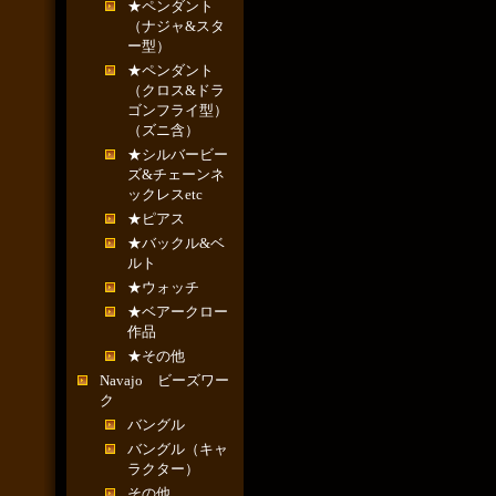
★ペンダント
（ナジャ&スタ
ー型）
★ペンダント
（クロス&ドラ
ゴンフライ型）
（ズニ含）
★シルバービー
ズ&チェーンネ
ックレスetc
★ピアス
★バックル&ベ
ルト
★ウォッチ
★ベアークロー
作品
★その他
Navajo ビーズワー
ク
バングル
バングル（キャ
ラクター）
その他