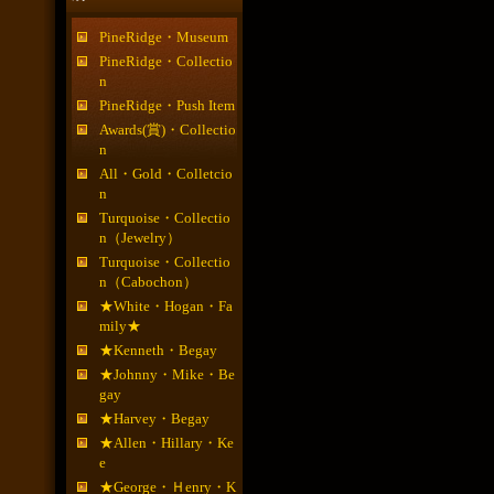
PineRidge・Museum
PineRidge・Collectio
n
PineRidge・Push Item
Awards(賞)・Collectio
n
All・Gold・Colletcio
n
Turquoise・Collectio
n（Jewelry）
Turquoise・Collectio
n（Cabochon）
★White・Hogan・Fa
mily★
★Kenneth・Begay
★Johnny・Mike・Be
gay
★Harvey・Begay
★Allen・Hillary・Ke
e
★George・Ｈenry・K