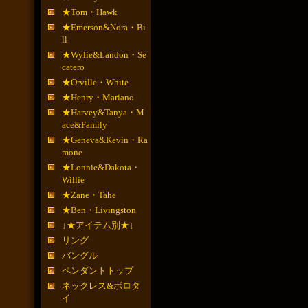
★Tom・Hawk
★Emerson&Nora・Bi
ll
★Wylie&Landon・Se
catero
★Orville・White
★Henry・Mariano
★Harvey&Tanya・M
ace&Family
★Geneva&Kevin・Ra
mone
★Lonnie&Dakota・
Willie
★Zane・Tahe
★Ben・Livingston
↓★アイテム別★↓
リング
バングル
ペンダントトップ
ネックレス&ボロタ
イ