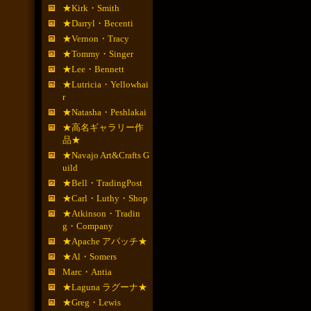
★Kirk・Smith
★Darryl・Becenti
★Vernon・Tracy
★Tommy・Singer
★Lee・Bennett
★Lutricia・Yellowhai
r
★Natasha・Peshlakai
★高名ギャラリー作
品★
★Navajo Art&Crafts G
uild
★Bell・TradingPost
★Carl・Luthy・Shop
★Atkinson・Tradin
g・Company
★Apache アパッチ★
★Al・Somers
Marc・Antia
★Laguna ラグーナ★
★Greg・Lewis