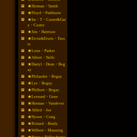
★Herman・Smith
★Floyd・Parkhurst
★Ira・T・Custer&Gar
y・Custer
★Jim・Harrison
★Ervin&Erwin・Tsos
ie
★Lonn・Parker
★Albert・Nells
★Darryl・Dean・Beg
ay
★Philander・Begay
★Lee・Begay
★Philbert・Begay
★Leonard・Gene
★Herman・Vandever
★Alfred・Joe
★Hyson・Craig
★Roland・Brady
★Wilbert・Manning
★Steve・Yellowhorse