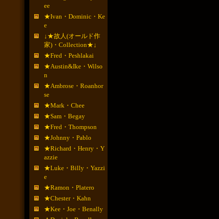
ee
★Ivan・Dominic・Ke
e
↓★故人(オールド作
家)・Collection★↓
★Fred・Peshlakai
★Austin&Ike・Wilso
n
★Ambrose・Roanhor
se
★Mark・Chee
★Sam・Begay
★Fred・Thompson
★Johnny・Pablo
★Richard・Henry・Y
azzie
★Luke・Billy・Yazzi
e
★Ramon・Platero
★Chester・Kahn
★Kee・Joe・Benally