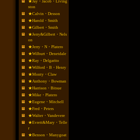
★Jay・Jacob・Living
ston
★Calvin・Desson
★Harold・Smith
★Gilbert・Smith
★Jerry&Gilbert・Nels
on
★Jerry・N・Platero
★Wilburt・Denetdale
★Ray・Delgarito
★Wilford・B・Henry
★Monty・Claw
★Anthony・Bowman
★Harrison・Bitsue
★Mike・Platero
★Eugene・Mitchell
★Fred・Peters
★Walter・Vandevere
★Evrett&Mary・Telle
r
★Benson・Manygoat