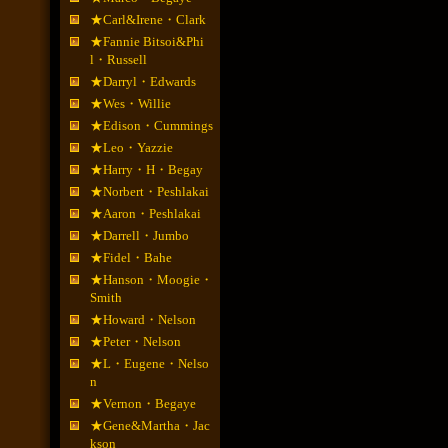
★Carl&Irene・Clark
★Fannie Bitsoi&Phi
l・Russell
★Darryl・Edwards
★Wes・Willie
★Edison・Cummings
★Leo・Yazzie
★Harry・H・Begay
★Norbert・Peshlakai
★Aaron・Peshlakai
★Darrell・Jumbo
★Fidel・Bahe
★Hanson・Moogie・
Smith
★Howard・Nelson
★Peter・Nelson
★L・Eugene・Nelso
n
★Vernon・Begaye
★Gene&Martha・Jac
kson