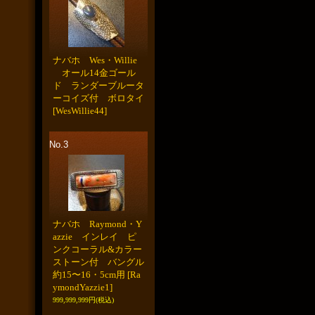
ナバホ Wes・Willie
オール14金ゴール
ド ランダーブルータ
ーコイズ付 ボロタイ
[WesWillie44]
No.3
ナバホ Raymond・Y
azzie インレイ ピ
ンクコーラル&カラー
ストーン付 バングル
約15〜16・5cm用
[Ra
ymondYazzie1]
999,999,999円
(税込)