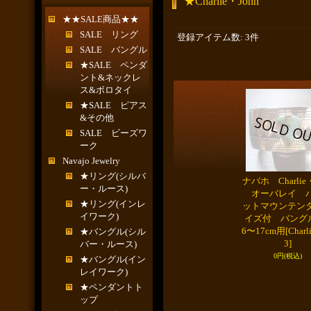
★Charlie・John
★★SALE商品★★
SALE リング
登録アイテム数
:
3件
SALE バングル
★SALE ペンダ
ント&ネックレ
ス&ボロタイ
★SALE ピアス
&その他
SALE ビーズワ
ーク
Navajo Jewelry
★リング(シルバ
ナバホ Charlie・
ー・ルース)
オーバレイ 
★リング(インレ
ットマウンテン
イワーク)
イズ付 バング
6〜17cm用
[Charl
★バングル(シル
3]
バー・ルース)
0円
(税込)
★バングル(イン
レイワーク)
★ペンダントト
ップ