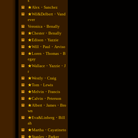
s
★Alex・Sanchez
★Wil&Delbert・Vand
ever
Veronica・Benally
★Chester・Benally
★Edison・Yazzie
★Will・Paul・Arviso
★Loren・Thomas・B
egay
★Wallace・Yazzie・J
r
★Westly・Craig
★Tom・Lewis
★Melvin・Francis
★Calvin・Peterson
★Albert・James・Bro
wn
★Eva&Linberg・Bill
ah
★Martha・Cayatineto
★Stanley・Parker