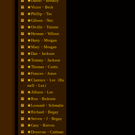
★Daniel・Benally
★Victor・Beck
★Phillip・Tso
★Gibson・Nez
★Orville・Tsinnie
★Herman・Wilson
★Harry・Morgan
★Mary・Morgan
★Dan・Jackson
★Tommy・Jackson
★Thomas・Curtis
★Frances・Jones
★Clarence・Lee（Ru
ssell・Lee）
★Allison・Lee
★Ron・Bedonie
★Leonard・Schmalie
★Richard・Begay
★Steven・J・Begay
★Gary・Reeves
★Donovan・Cadman