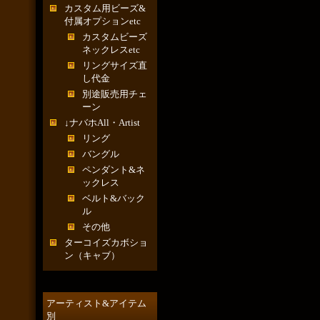
カスタム用ビーズ&
付属オプションetc
カスタムビーズ
ネックレスetc
リングサイズ直
し代金
別途販売用チェ
ーン
↓ナバホAll・Artist
リング
バングル
ペンダント&ネ
ックレス
ベルト&バック
ル
その他
ターコイズカボショ
ン（キャブ）
アーティスト&アイテム
別