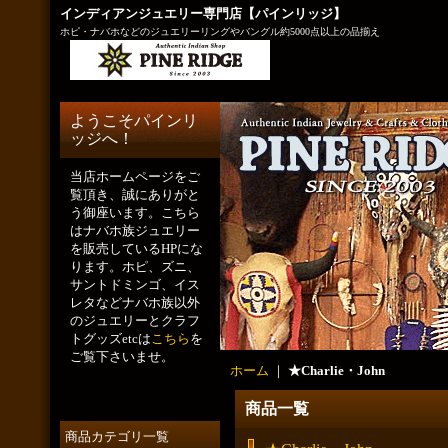
インディアンジュエリー専門店【パインリッジ】
ホピ・ナバホなどのジュエリーリングやバングル約5000点以上の品揃え
ようこそパインリ
ッジへ！
当店ホームページをご
覧頂き、誠にありがと
う御座います。こちら
はナバホ族ジュエリー
を販売しているHPにな
ります。ホピ、ズニ、
サントドミンゴ、イス
レタなどナバホ族以外
のジュエリーとクラフ
トグッズetcは
こちら
を
ご覧下さいませ。
ホーム
｜
★Charlie・John
商品一覧
商品カテゴリ一覧