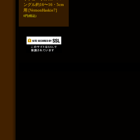
ングル約16〜16・5cm
用
[VernonHaskie7]
0円
(税込)