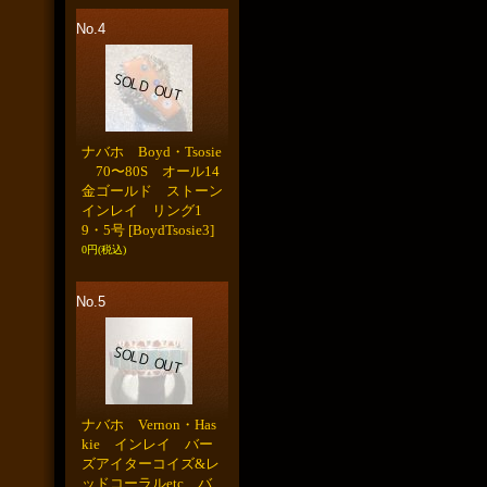
No.4
ナバホ Boyd・Tsosie
70〜80S オール14
金ゴールド ストーン
インレイ リング1
9・5号
[BoydTsosie3]
0円
(税込)
No.5
ナバホ Vernon・Has
kie インレイ バー
ズアイターコイズ&レ
ッドコーラルetc バ