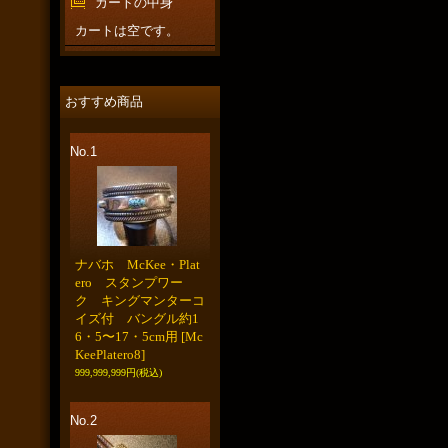
カートの中身
カートは空です。
おすすめ商品
No.1
ナバホ McKee・Plat
ero スタンプワー
ク キングマンターコ
イズ付 バングル約1
6・5〜17・5cm用
[Mc
KeePlatero8]
999,999,999円
(税込)
No.2