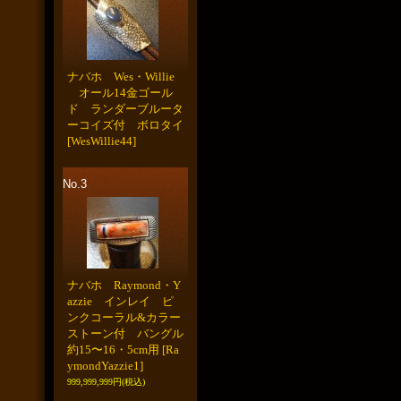
ナバホ Wes・Willie
オール14金ゴール
ド ランダーブルータ
ーコイズ付 ボロタイ
[WesWillie44]
No.3
ナバホ Raymond・Y
azzie インレイ ピ
ンクコーラル&カラー
ストーン付 バングル
約15〜16・5cm用
[Ra
ymondYazzie1]
999,999,999円
(税込)