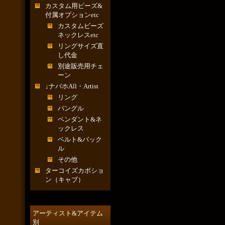
カスタム用ビーズ&
付属オプションetc
カスタムビーズ
ネックレスetc
リングサイズ直
し代金
別途販売用チェ
ーン
↓ナバホAll・Artist
リング
バングル
ペンダント&ネ
ックレス
ベルト&バック
ル
その他
ターコイズカボショ
ン（キャブ）
アーティスト&アイテム
別