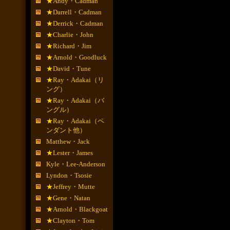
★Andy・Cadman
★Darrell・Cadman
★Derrick・Cadman
★Charlie・John
★Richard・Jim
★Arnold・Goodluck
★David・Tune
★Ray・Adakai（リ
ング）
★Ray・Adakai（バ
ングル）
★Ray・Adakai（ペ
ンダント他）
Matthew・Jack
★Lester・James
Kyle・Lee-Anderson
Lyndon・Tsosie
★Jeffrey・Mutte
★Gene・Natan
★Arnold・Blackgoat
★Clayton・Tom