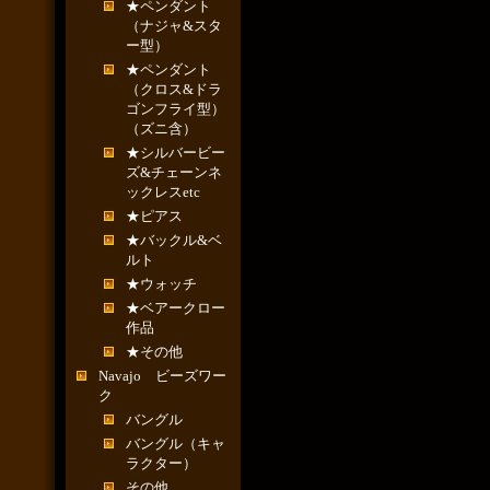
★ペンダント
（ナジャ&スタ
ー型）
★ペンダント
（クロス&ドラ
ゴンフライ型）
（ズニ含）
★シルバービー
ズ&チェーンネ
ックレスetc
★ピアス
★バックル&ベ
ルト
★ウォッチ
★ベアークロー
作品
★その他
Navajo ビーズワー
ク
バングル
バングル（キャ
ラクター）
その他