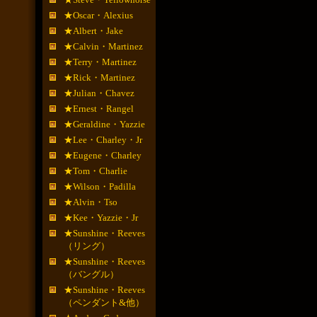
★Oscar・Alexius
★Albert・Jake
★Calvin・Martinez
★Terry・Martinez
★Rick・Martinez
★Julian・Chavez
★Ernest・Rangel
★Geraldine・Yazzie
★Lee・Charley・Jr
★Eugene・Charley
★Tom・Charlie
★Wilson・Padilla
★Alvin・Tso
★Kee・Yazzie・Jr
★Sunshine・Reeves
（リング）
★Sunshine・Reeves
（バングル）
★Sunshine・Reeves
（ペンダント&他）