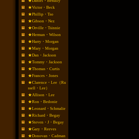
★Daniel・Benally
★Victor・Beck
★Phillip・Tso
★Gibson・Nez
★Orville・Tsinnie
★Herman・Wilson
★Harry・Morgan
★Mary・Morgan
★Dan・Jackson
★Tommy・Jackson
★Thomas・Curtis
★Frances・Jones
★Clarence・Lee（Ru
ssell・Lee）
★Allison・Lee
★Ron・Bedonie
★Leonard・Schmalie
★Richard・Begay
★Steven・J・Begay
★Gary・Reeves
★Donovan・Cadman