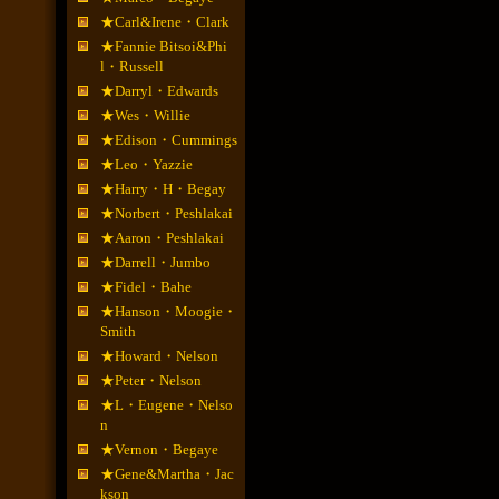
★Carl&Irene・Clark
★Fannie Bitsoi&Phi
l・Russell
★Darryl・Edwards
★Wes・Willie
★Edison・Cummings
★Leo・Yazzie
★Harry・H・Begay
★Norbert・Peshlakai
★Aaron・Peshlakai
★Darrell・Jumbo
★Fidel・Bahe
★Hanson・Moogie・
Smith
★Howard・Nelson
★Peter・Nelson
★L・Eugene・Nelso
n
★Vernon・Begaye
★Gene&Martha・Jac
kson