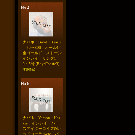
No.4
ナバホ Boyd・Tsosie
70〜80S オール14
金ゴールド ストーン
インレイ リング1
9・5号
[BoydTsosie3]
0円
(税込)
No.5
ナバホ Vernon・Has
kie インレイ バー
ズアイターコイズ&レ
ッドコーラルetc バ