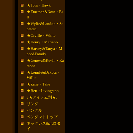
★Tom・Hawk
★Emerson&Nora・Bi
ll
★Wylie&Landon・Se
catero
★Orville・White
★Henry・Mariano
★Harvey&Tanya・M
ace&Family
★Geneva&Kevin・Ra
mone
★Lonnie&Dakota・
Willie
★Zane・Tahe
★Ben・Livingston
↓★アイテム別★↓
リング
バングル
ペンダントトップ
ネックレス&ボロタ
イ