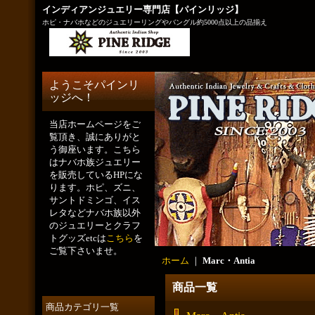
インディアンジュエリー専門店【パインリッジ】
ホピ・ナバホなどのジュエリーリングやバングル約5000点以上の品揃え
ようこそパインリ
ッジへ！
当店ホームページをご
覧頂き、誠にありがと
う御座います。こちら
はナバホ族ジュエリー
を販売しているHPにな
ります。ホピ、ズニ、
サントドミンゴ、イス
レタなどナバホ族以外
のジュエリーとクラフ
トグッズetcは
こちら
を
ご覧下さいませ。
ホーム
｜
Marc・Antia
商品一覧
商品カテゴリ一覧