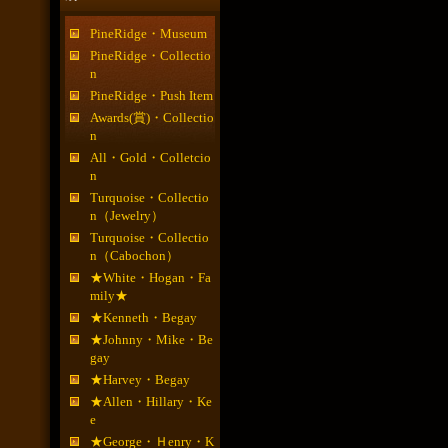
PineRidge・Museum
PineRidge・Collectio
n
PineRidge・Push Item
Awards(賞)・Collectio
n
All・Gold・Colletcio
n
Turquoise・Collectio
n（Jewelry）
Turquoise・Collectio
n（Cabochon）
★White・Hogan・Fa
mily★
★Kenneth・Begay
★Johnny・Mike・Be
gay
★Harvey・Begay
★Allen・Hillary・Ke
e
★George・Ｈenry・K