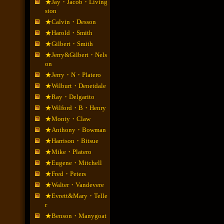
★Jay・Jacob・Living
ston
★Calvin・Desson
★Harold・Smith
★Gilbert・Smith
★Jerry&Gilbert・Nels
on
★Jerry・N・Platero
★Wilburt・Denetdale
★Ray・Delgarito
★Wilford・B・Henry
★Monty・Claw
★Anthony・Bowman
★Harrison・Bitsue
★Mike・Platero
★Eugene・Mitchell
★Fred・Peters
★Walter・Vandevere
★Evrett&Mary・Telle
r
★Benson・Manygoat