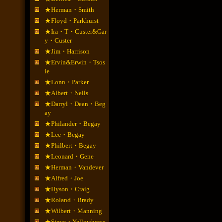
★Herman・Smith
★Floyd・Parkhurst
★Ira・T・Custer&Gar
y・Custer
★Jim・Harrison
★Ervin&Erwin・Tsos
ie
★Lonn・Parker
★Albert・Nells
★Darryl・Dean・Beg
ay
★Philander・Begay
★Lee・Begay
★Philbert・Begay
★Leonard・Gene
★Herman・Vandever
★Alfred・Joe
★Hyson・Craig
★Roland・Brady
★Wilbert・Manning
★Steve・Yellowhorse