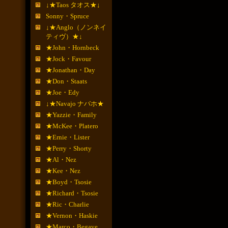
↓★Taos タオス★↓
Sonny・Spruce
↓★Anglo（ノンネイ
ティヴ）★↓
★John・Hornbeck
★Jock・Favour
★Jonathan・Day
★Don・Staats
★Joe・Edy
↓★Navajo ナバホ★
★Yazzie・Family
★McKee・Platero
★Ernie・Lister
★Perry・Shorty
★Al・Nez
★Kee・Nez
★Boyd・Tsosie
★Richard・Tsosie
★Ric・Charlie
★Vernon・Haskie
★Marco・Begaye