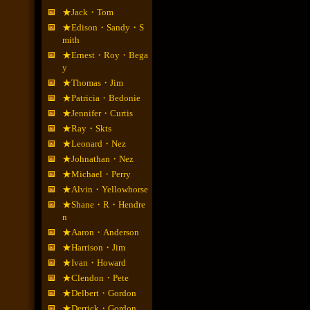
★Jack・Tom
★Edison・Sandy・S
mith
★Ernest・Roy・Bega
y
★Thomas・Jim
★Patricia・Bedonie
★Jennifer・Curtis
★Ray・Skts
★Leonard・Nez
★Johnathan・Nez
★Michael・Perry
★Alvin・Yellowhorse
★Shane・R・Hendre
n
★Aaron・Anderson
★Harrison・Jim
★Ivan・Howard
★Clendon・Pete
★Delbert・Gordon
★Derrick・Gordon