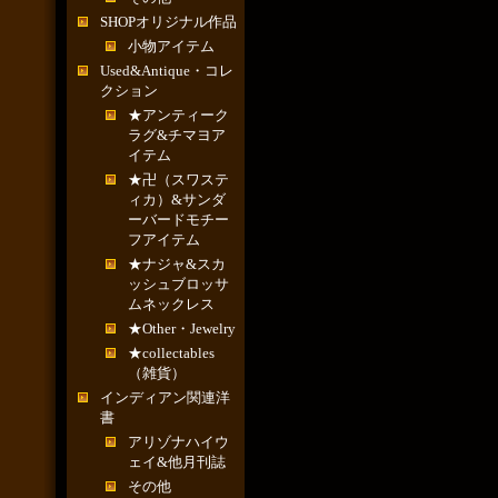
SHOPオリジナル作品
小物アイテム
Used&Antique・コレ
クション
★アンティーク
ラグ&チマヨア
イテム
★卍（スワステ
ィカ）&サンダ
ーバードモチー
フアイテム
★ナジャ&スカ
ッシュブロッサ
ムネックレス
★Other・Jewelry
★collectables
（雑貨）
インディアン関連洋
書
アリゾナハイウ
ェイ&他月刊誌
その他