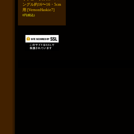
ングル約16〜16・5cm
用
[VernonHaskie7]
0円
(税込)