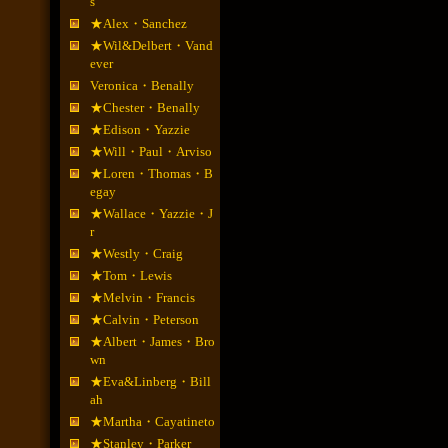
s
★Alex・Sanchez
★Wil&Delbert・Vand
ever
Veronica・Benally
★Chester・Benally
★Edison・Yazzie
★Will・Paul・Arviso
★Loren・Thomas・B
egay
★Wallace・Yazzie・J
r
★Westly・Craig
★Tom・Lewis
★Melvin・Francis
★Calvin・Peterson
★Albert・James・Bro
wn
★Eva&Linberg・Bill
ah
★Martha・Cayatineto
★Stanley・Parker