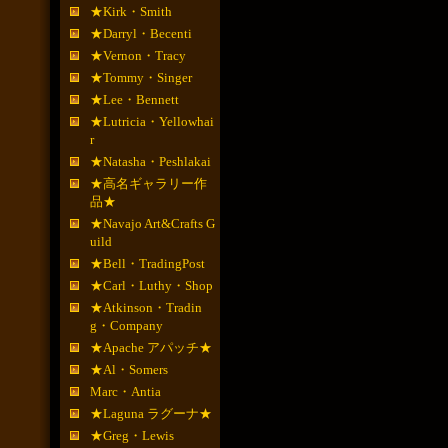
★Kirk・Smith
★Darryl・Becenti
★Vernon・Tracy
★Tommy・Singer
★Lee・Bennett
★Lutricia・Yellowhai
r
★Natasha・Peshlakai
★高名ギャラリー作
品★
★Navajo Art&Crafts G
uild
★Bell・TradingPost
★Carl・Luthy・Shop
★Atkinson・Tradin
g・Company
★Apache アパッチ★
★Al・Somers
Marc・Antia
★Laguna ラグーナ★
★Greg・Lewis