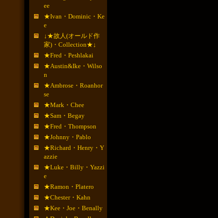
ee
★Ivan・Dominic・Ke
e
↓★故人(オールド作
家)・Collection★↓
★Fred・Peshlakai
★Austin&Ike・Wilso
n
★Ambrose・Roanhor
se
★Mark・Chee
★Sam・Begay
★Fred・Thompson
★Johnny・Pablo
★Richard・Henry・Y
azzie
★Luke・Billy・Yazzi
e
★Ramon・Platero
★Chester・Kahn
★Kee・Joe・Benally