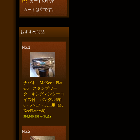
カートの中身
カートは空です。
おすすめ商品
No.1
ナバホ McKee・Plat
ero スタンプワー
ク キングマンターコ
イズ付 バングル約1
6・5〜17・5cm用
[Mc
KeePlatero8]
999,999,999円
(税込)
No.2