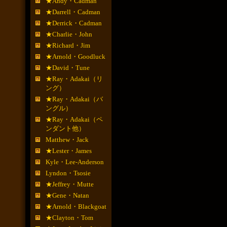
★Andy・Cadman
★Darrell・Cadman
★Derrick・Cadman
★Charlie・John
★Richard・Jim
★Arnold・Goodluck
★David・Tune
★Ray・Adakai（リ
ング）
★Ray・Adakai（バ
ングル）
★Ray・Adakai（ペ
ンダント他）
Matthew・Jack
★Lester・James
Kyle・Lee-Anderson
Lyndon・Tsosie
★Jeffrey・Mutte
★Gene・Natan
★Arnold・Blackgoat
★Clayton・Tom