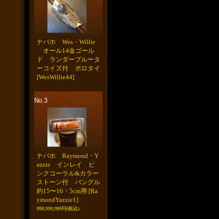
ナバホ Wes・Willie
オール14金ゴール
ド ランダーブルータ
ーコイズ付 ボロタイ
[WesWillie44]
No.3
ナバホ Raymond・Y
azzie インレイ ピ
ンクコーラル&カラー
ストーン付 バングル
約15〜16・5cm用
[Ra
ymondYazzie1]
999,999,999円
(税込)