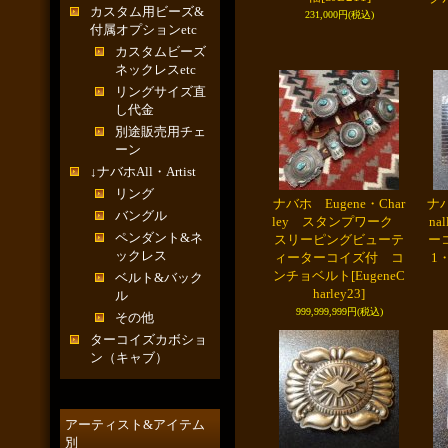
カスタム用ビーズ&
231,000円
(税込)
付属オプションetc
カスタムビーズ
ネックレスetc
リングサイズ直
し代金
別途販売用チェ
ーン
↓ナバホAll・Artist
リング
ナバホ Eugene・Char
ナバ
バングル
ley スタンプワーク
na
ペンダント&ネ
スリーピングビューテ
ー
ックレス
ィーターコイズ付 コ
1
ンチョベルト
[EugeneC
ベルト&バック
harley23]
ル
999,999,999円
(税込)
その他
ターコイズカボショ
ン（キャブ）
アーティスト&アイテム
別