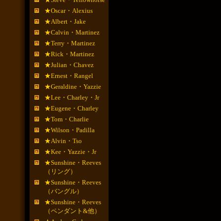
★Oscar・Alexius
★Albert・Jake
★Calvin・Martinez
★Terry・Martinez
★Rick・Martinez
★Julian・Chavez
★Ernest・Rangel
★Geraldine・Yazzie
★Lee・Charley・Jr
★Eugene・Charley
★Tom・Charlie
★Wilson・Padilla
★Alvin・Tso
★Kee・Yazzie・Jr
★Sunshine・Reeves
（リング）
★Sunshine・Reeves
（バングル）
★Sunshine・Reeves
（ペンダント&他）