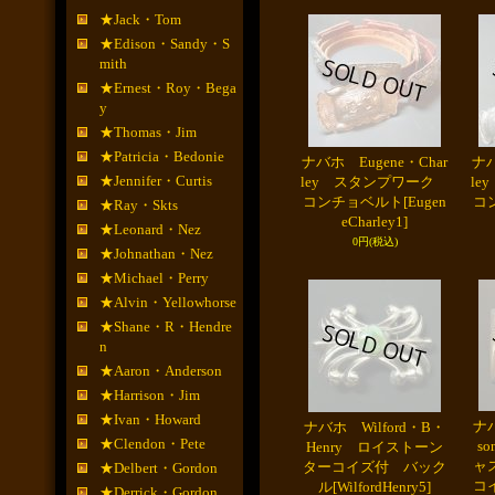
★Jack・Tom
★Edison・Sandy・S
mith
★Ernest・Roy・Bega
y
★Thomas・Jim
★Patricia・Bedonie
ナバホ Eugene・Char
ナバ
★Jennifer・Curtis
ley スタンプワーク
l
コンチョベルト
[Eugen
コ
★Ray・Skts
eCharley1]
★Leonard・Nez
0円
(税込)
★Johnathan・Nez
★Michael・Perry
★Alvin・Yellowhorse
★Shane・R・Hendre
n
★Aaron・Anderson
★Harrison・Jim
★Ivan・Howard
ナバ
ナバホ Wilford・B・
★Clendon・Pete
s
Henry ロイストーン
ャ
ターコイズ付 バック
★Delbert・Gordon
コ
ル
[WilfordHenry5]
★Derrick・Gordon