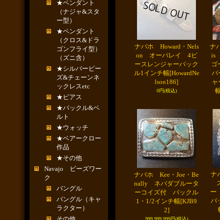
★ペンダント
（ナジャ&スタ
ー型）
★ペンダント
（クロス&ドラ
ナバホ Howard・Nels
ナバ
ゴンフライ型）
on オーバレイ 4ピ
i
（ズニ含）
ースレンジャーバック
ゴ
★シルバービー
ル1インチ幅
[HowardNe
バ
ズ&チェーンネ
lson186]
ャ
ックレスetc
0円
(税込)
★ピアス
★バックル&ベ
ルト
★ウォッチ
★ベアークロー
作品
★その他
Navajo ビーズワー
ナバ
ナバホ Kee・Joe・Be
ク
ス
nally ネバダブルータ
バングル
ー
ーコイズ付 バックル
バングル（キャ
バ
1・1/2インチ幅
[KJB9
ラクター）
2]
その他
999,999,999円
(税込)