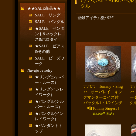
↓ナバホAll・Artist > 
クル
★★SALE商品★★
SALE リング
登録アイテム数
:
92件
SALE バングル
★SALE ペンダ
ント&ネックレ
ス&ボロタイ
★SALE ピアス
&その他
SALE ビーズワ
ーク
Navajo Jewelry
★リング(シルバ
ー・ルース)
ナバホ Tommy・Sing
ナバ
★リング(インレ
er オーバレイ キン
e
イワーク)
グマンターコイズ付
ー
★バングル(シル
バックル1・1/2インチ
クル
バー・ルース)
幅
[TommySinger5]
★バングル(イン
154,000円
(税込)
レイワーク)
★ペンダントト
ップ