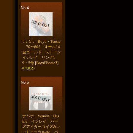
No.4
ナバホ Boyd・Tsosie
70〜80S オール14
金ゴールド ストーン
インレイ リング1
9・5号
[BoydTsosie3]
0円
(税込)
No.5
ナバホ Vernon・Has
kie インレイ バー
ズアイターコイズ&レ
ッドコーラルetc バ