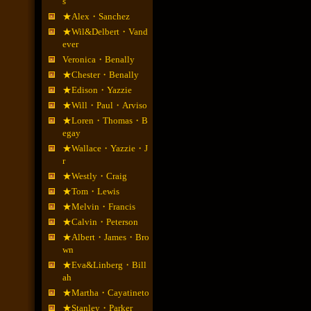
s
★Alex・Sanchez
★Wil&Delbert・Vand
ever
Veronica・Benally
★Chester・Benally
★Edison・Yazzie
★Will・Paul・Arviso
★Loren・Thomas・B
egay
★Wallace・Yazzie・J
r
★Westly・Craig
★Tom・Lewis
★Melvin・Francis
★Calvin・Peterson
★Albert・James・Bro
wn
★Eva&Linberg・Bill
ah
★Martha・Cayatineto
★Stanley・Parker