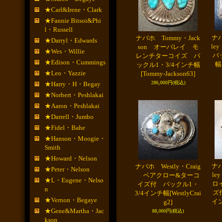
★Carl&Irene・Clark
★Fannie Bitsoi&Phi
l・Russell
ナバ
ナバホ Tommy・Jack
★Darryl・Edwards
l
son オーバレイ モ
★Wes・Willie
バ
レンチターコイズ バ
★Edison・Cummings
幅
ックル1・3/4インチ幅
★Leo・Yazzie
[Tommy-Jackson63]
286,000円
(税込)
★Harry・H・Begay
★Norbert・Peshlakai
★Aaron・Peshlakai
★Darrell・Jumbo
★Fidel・Bahe
★Hanson・Moogie・
Smith
★Howard・Nelson
ナバ
ナバホ Westly・Craig
★Peter・Nelson
l
ベアクロー&ターコ
★L・Eugene・Nelso
ロ
イズ付 バックル1・
n
ズ
3/4インチ幅
[WestlyCrai
★Vernon・Begaye
イ
g2]
★Gene&Martha・Jac
88,000円
(税込)
kson