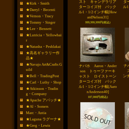
スト キャンデラリア
タ
★Kirk・Smith
ターコイズ付 バック
ル1
★Darryl・Becenti
ル1・1/2インチ幅
[How
★Vernon・Tracy
ardNelson31]
★Tommy・Singer
999,999,999円
(税込)
★Lee・Bennett
★Lutricia・Yellowhai
r
★Natasha・Peshlakai
★高名ギャラリー作
品★
★Navajo Art&Crafts G
ナバ
ナバホ Aaron・Ander
uild
ス
son トゥーファーキ
★Bell・TradingPost
ン
ャスト ロイストーン
ターコイズ付 バック
★Carl・Luthy・Shop
ル1・1/2インチ幅
[Aaro
★Atkinson・Tradin
nAnderson40]
g・Company
187,000円
(税込)
★Apache アパッチ★
★Al・Somers
Marc・Antia
★Laguna ラグーナ★
★Greg・Lewis