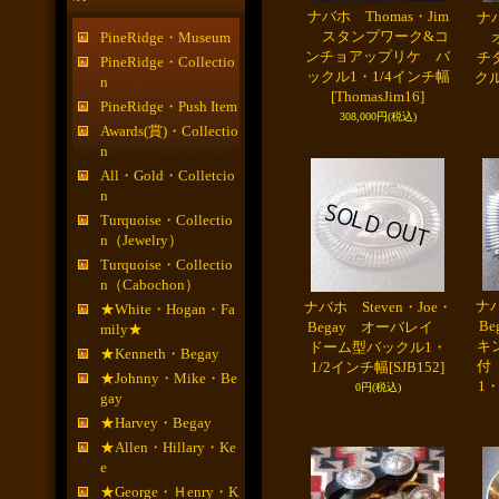
ナバホ Thomas・Jim
ナバ
スタンプワーク&コ
PineRidge・Museum
オ
ンチョアップリケ バ
チ
PineRidge・Collectio
ックル1・1/4インチ幅
クル
n
[ThomasJim16]
PineRidge・Push Item
308,000円
(税込)
Awards(賞)・Collectio
n
All・Gold・Colletcio
n
Turquoise・Collectio
n（Jewelry）
Turquoise・Collectio
n（Cabochon）
ナバ
ナバホ Steven・Joe・
★White・Hogan・Fa
B
Begay オーバレイ
mily★
キ
ドーム型バックル1・
★Kenneth・Begay
付
1/2インチ幅
[SJB152]
★Johnny・Mike・Be
1
0円
(税込)
gay
★Harvey・Begay
★Allen・Hillary・Ke
e
★George・Ｈenry・K