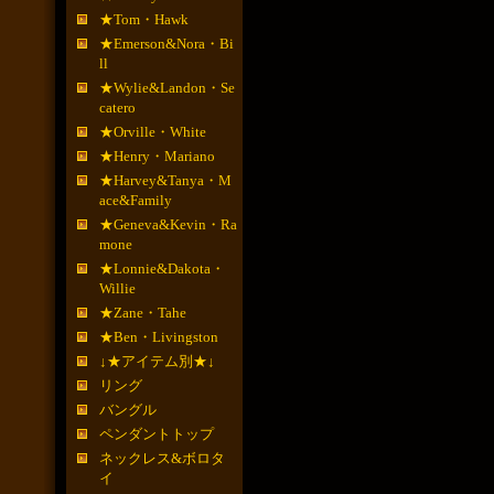
★Tom・Hawk
★Emerson&Nora・Bi
ll
★Wylie&Landon・Se
catero
★Orville・White
★Henry・Mariano
★Harvey&Tanya・M
ace&Family
★Geneva&Kevin・Ra
mone
★Lonnie&Dakota・
Willie
★Zane・Tahe
★Ben・Livingston
↓★アイテム別★↓
リング
バングル
ペンダントトップ
ネックレス&ボロタ
イ