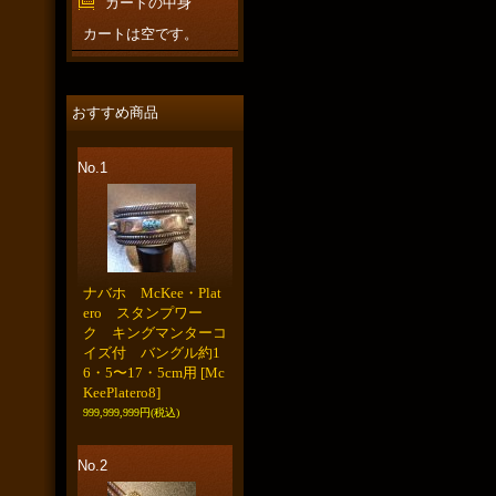
カートの中身
カートは空です。
おすすめ商品
No.1
ナバホ McKee・Plat
ero スタンプワー
ク キングマンターコ
イズ付 バングル約1
6・5〜17・5cm用
[Mc
KeePlatero8]
999,999,999円
(税込)
No.2