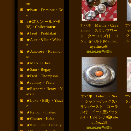
ee
★Ivan・Dominic・Ke
e
↓★故人(オールド作
ナバ
ナバホ Martha・Caya
家)・Collection★↓
e
tineto スタンプワー
★Fred・Peshlakai
ク
ク ターコイズ付 コ
★Austin&Ike・Wilso
ル
ンチョベルト
[MarthaC
n
ayatineto6]
★Ambrose・Roanhor
999,999,999円
(税込)
se
★Mark・Chee
★Sam・Begay
★Fred・Thompson
★Johnny・Pablo
★Richard・Henry・Y
azzie
ナバ
ナバホ Gibson・Nez
★Luke・Billy・Yazzi
タ
シャドーボックス×
e
サンバースト コーラ
ル付 ドーム型バック
★Ramon・Platero
ル1・1/2インチ幅
[Gibs
★Chester・Kahn
onNez23]
★Kee・Joe・Benally
999,999,999円
(税込)