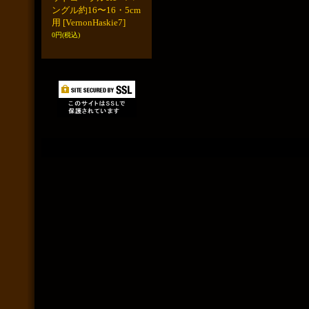
ングル約16〜16・5cm
用
[VernonHaskie7]
0円
(税込)