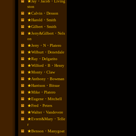
★Jay・Jacob・Living
ston
★Calvin・Desson
★Harold・Smith
★Gilbert・Smith
★Jerry&Gilbert・Nels
on
★Jerry・N・Platero
★Wilburt・Denetdale
★Ray・Delgarito
★Wilford・B・Henry
★Monty・Claw
★Anthony・Bowman
★Harrison・Bitsue
★Mike・Platero
★Eugene・Mitchell
★Fred・Peters
★Walter・Vandevere
★Evrett&Mary・Telle
r
★Benson・Manygoat