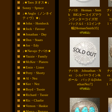
↓★Taos タオス★↓
Sonny・Spruce
ナバホ Herman・Smit
ナバ
↓★Anglo（ノンネイ
h BIGターコイズマウ
h
ティヴ）★↓
ンテンターコイズ付
コ
★John・Hornbeck
バックル1・1/2インチ
1
幅
[HermanSmith35]
★Jock・Favour
0円
(税込)
★Jonathan・Day
★Don・Staats
★Joe・Edy
↓★Navajo ナバホ★
★Yazzie・Family
★McKee・Platero
★Ernie・Lister
ナバホ Johnathan・N
ナバ
★Perry・Shorty
ez シルバーライン&
e
★Al・Nez
ボール バックル
[John
コ
★Kee・Nez
athanNez7]
1・
0円
(税込)
★Boyd・Tsosie
★Richard・Tsosie
★Ric・Charlie
★Vernon・Haskie
★Marco・Begaye