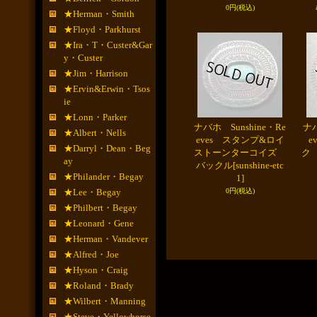
0円
(税込)
★Herman・Smith
★Floyd・Parkhurst
★Ira・T・Custer&Gar
y・Custer
★Jim・Harrison
★Ervin&Erwin・Tsos
ie
★Lonn・Parker
ナバホ Sunshine・Re
ナバ
★Albert・Nells
eves スタンプ&ロイ
e
★Darryl・Dean・Beg
ストーンターコイズ
ク
ay
バックル
[sunshine-etc
★Philander・Begay
1]
★Lee・Begay
0円
(税込)
★Philbert・Begay
★Leonard・Gene
★Herman・Vandever
★Alfred・Joe
★Hyson・Craig
★Roland・Brady
★Wilbert・Manning
★Steve・Yellowhorse