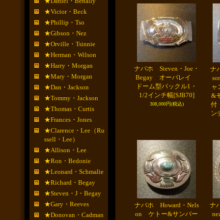
★Daniel・Benally
★Victor・Beck
★Phillip・Tso
★Gibson・Nez
★Orville・Tsinnie
★Herman・Wilson
★Harry・Morgan
ナバホ Steven・Joe・
ナバ
★Mary・Morgan
Begay オーバレイ
s
ドーム型バックル1・
ャ
★Dan・Jackson
1/2インチ幅
[SJB70]
&
★Tommy・Jackson
付
308,000円
(税込)
★Thomas・Curtis
ン
★Frances・Jones
★Clarence・Lee（Ru
ssell・Lee）
★Allison・Lee
★Ron・Bedonie
★Leonard・Schmalie
★Richard・Begay
★Steven・J・Begay
★Gary・Reeves
ナバホ Howard・Nels
ナバ
on ケトー&サンバー
n
★Donovan・Cadman