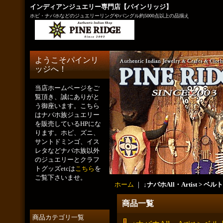
インディアンジュエリー専門店【パインリッジ】
ホピ・ナバホなどのジュエリーリングやバングル約5000点以上の品揃え
ようこそパインリ
ッジへ！
当店ホームページをご
覧頂き、誠にありがと
う御座います。こちら
はナバホ族ジュエリー
を販売しているHPにな
ります。ホピ、ズニ、
サントドミンゴ、イス
レタなどナバホ族以外
のジュエリーとクラフ
トグッズetcは
こちら
を
ご覧下さいませ。
ホーム
｜
↓ナバホAll・Artist > 
商品一覧
商品カテゴリ一覧