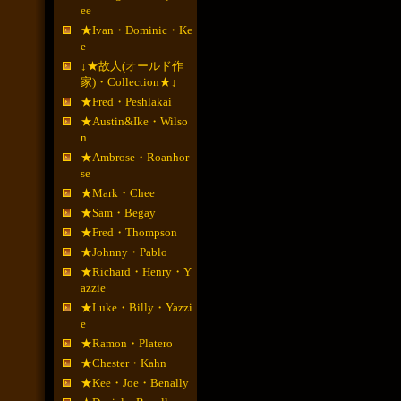
ee
★Ivan・Dominic・Ke
e
↓★故人(オールド作
家)・Collection★↓
★Fred・Peshlakai
★Austin&Ike・Wilso
n
★Ambrose・Roanhor
se
★Mark・Chee
★Sam・Begay
★Fred・Thompson
★Johnny・Pablo
★Richard・Henry・Y
azzie
★Luke・Billy・Yazzi
e
★Ramon・Platero
★Chester・Kahn
★Kee・Joe・Benally