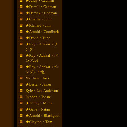
★Andy・Cadman
★Darrell・Cadman
★Derrick・Cadman
★Charlie・John
★Richard・Jim
★Arnold・Goodluck
★David・Tune
★Ray・Adakai（リ
ング）
★Ray・Adakai（バ
ングル）
★Ray・Adakai（ペ
ンダント他）
Matthew・Jack
★Lester・James
Kyle・Lee-Anderson
Lyndon・Tsosie
★Jeffrey・Mutte
★Gene・Natan
★Arnold・Blackgoat
★Clayton・Tom