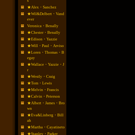
s
★Alex・Sanchez
★Wil&Delbert・Vand
ever
Veronica・Benally
★Chester・Benally
★Edison・Yazzie
★Will・Paul・Arviso
★Loren・Thomas・B
egay
★Wallace・Yazzie・J
r
★Westly・Craig
★Tom・Lewis
★Melvin・Francis
★Calvin・Peterson
★Albert・James・Bro
wn
★Eva&Linberg・Bill
ah
★Martha・Cayatineto
★Stanley・Parker