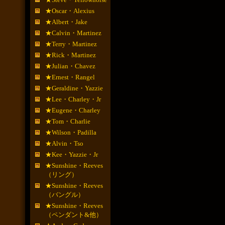
★Oscar・Alexius
★Albert・Jake
★Calvin・Martinez
★Terry・Martinez
★Rick・Martinez
★Julian・Chavez
★Ernest・Rangel
★Geraldine・Yazzie
★Lee・Charley・Jr
★Eugene・Charley
★Tom・Charlie
★Wilson・Padilla
★Alvin・Tso
★Kee・Yazzie・Jr
★Sunshine・Reeves
（リング）
★Sunshine・Reeves
（バングル）
★Sunshine・Reeves
（ペンダント&他）