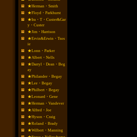
★Herman・Smith
★Floyd・Parkhurst
★Ira・T・Custer&Gar
y・Custer
★Jim・Harrison
★Ervin&Erwin・Tsos
ie
★Lonn・Parker
★Albert・Nells
★Darryl・Dean・Beg
ay
★Philander・Begay
★Lee・Begay
★Philbert・Begay
★Leonard・Gene
★Herman・Vandever
★Alfred・Joe
★Hyson・Craig
★Roland・Brady
★Wilbert・Manning
★Steve・Yellowhorse