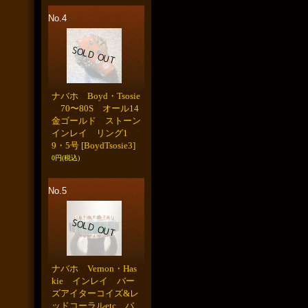
No.4
ナバホ Boyd・Tsosie
70〜80S オール14
金ゴールド ストーン
インレイ リング1
9・5号
[BoydTsosie3]
0円
(税込)
No.5
ナバホ Vernon・Has
kie インレイ バー
ズアイターコイズ&レ
ッドコーラルetc バ