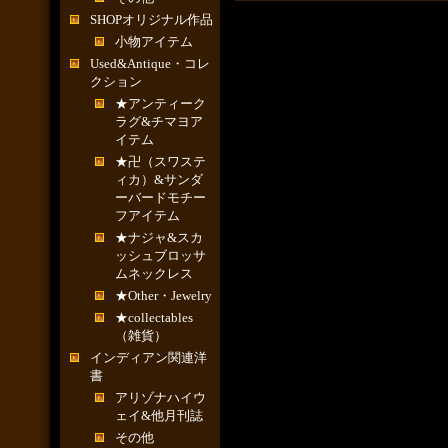
SHOPオリジナル作品
小物アイテム
Used&Antique・コレ
クション
★アンティーク
ラグ&チマヨア
イテム
★卍（スワステ
ィカ）&サンダ
ーバードモチー
フアイテム
★ナジャ&スカ
ッシュブロッサ
ムネックレス
★Other・Jewelry
★collectables
（雑貨）
インディアン関連洋
書
アリゾナハイウ
ェイ&他月刊誌
その他