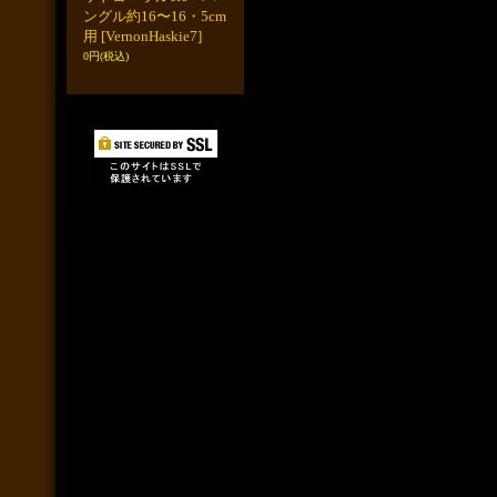
ングル約16〜16・5cm
用
[VernonHaskie7]
0円
(税込)