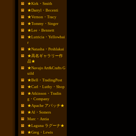
★Kirk・Smith
★Darryl・Becenti
★Vernon・Tracy
★Tommy・Singer
★Lee・Bennett
★Lutricia・Yellowhai
r
★Natasha・Peshlakai
★高名ギャラリー作
品★
★Navajo Art&Crafts G
uild
★Bell・TradingPost
★Carl・Luthy・Shop
★Atkinson・Tradin
g・Company
★Apache アパッチ★
★Al・Somers
Marc・Antia
★Laguna ラグーナ★
★Greg・Lewis