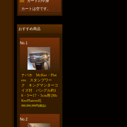
カートの中身
カートは空です。
おすすめ商品
No.1
ナバホ McKee・Plat
ero スタンプワー
ク キングマンターコ
イズ付 バングル約1
6・5〜17・5cm用
[Mc
KeePlatero8]
999,999,999円
(税込)
No.2