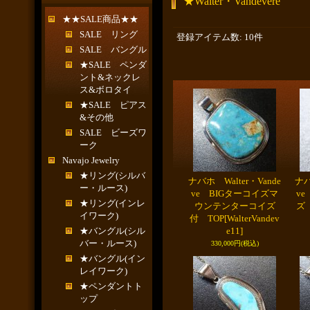
★Walter・Vandevere
★★SALE商品★★
SALE リング
登録アイテム数
:
10件
SALE バングル
★SALE ペンダ
ント&ネックレ
ス&ボロタイ
★SALE ピアス
&その他
SALE ビーズワ
ーク
Navajo Jewelry
★リング(シルバ
ナバホ Walter・Vande
ナバ
ー・ルース)
ve BIGターコイズマ
v
★リング(インレ
ウンテンターコイズ
ズ
イワーク)
付 TOP
[WalterVandev
★バングル(シル
e11]
バー・ルース)
330,000円
(税込)
★バングル(イン
レイワーク)
★ペンダントト
ップ