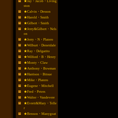
★Jay・Jacob・Living
ston
★Calvin・Desson
★Harold・Smith
★Gilbert・Smith
★Jerry&Gilbert・Nels
on
★Jerry・N・Platero
★Wilburt・Denetdale
★Ray・Delgarito
★Wilford・B・Henry
★Monty・Claw
★Anthony・Bowman
★Harrison・Bitsue
★Mike・Platero
★Eugene・Mitchell
★Fred・Peters
★Walter・Vandevere
★Evrett&Mary・Telle
r
★Benson・Manygoat