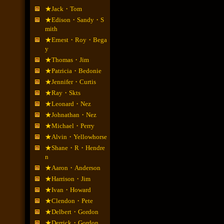
★Jack・Tom
★Edison・Sandy・S
mith
★Ernest・Roy・Bega
y
★Thomas・Jim
★Patricia・Bedonie
★Jennifer・Curtis
★Ray・Skts
★Leonard・Nez
★Johnathan・Nez
★Michael・Perry
★Alvin・Yellowhorse
★Shane・R・Hendre
n
★Aaron・Anderson
★Harrison・Jim
★Ivan・Howard
★Clendon・Pete
★Delbert・Gordon
★Derrick・Gordon