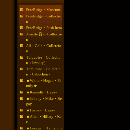
PineRidge・Museum
PineRidge・Collectio
n
PineRidge・Push Item
Awards(賞)・Collectio
n
All・Gold・Colletcio
n
Turquoise・Collectio
n（Jewelry）
Turquoise・Collectio
n（Cabochon）
★White・Hogan・Fa
mily★
★Kenneth・Begay
★Johnny・Mike・Be
gay
★Harvey・Begay
★Allen・Hillary・Ke
e
★George・Ｈenry・K