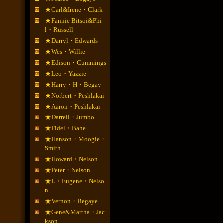
★Carl&Irene・Clark
★Fannie Bitsoi&Phi
l・Russell
★Darryl・Edwards
★Wes・Willie
★Edison・Cummings
★Leo・Yazzie
★Harry・H・Begay
★Norbert・Peshlakai
★Aaron・Peshlakai
★Darrell・Jumbo
★Fidel・Bahe
★Hanson・Moogie・
Smith
★Howard・Nelson
★Peter・Nelson
★L・Eugene・Nelso
n
★Vernon・Begaye
★Gene&Martha・Jac
kson