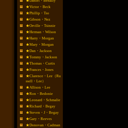
★Daniel・Benally
★Victor・Beck
★Phillip・Tso
★Gibson・Nez
★Orville・Tsinnie
★Herman・Wilson
★Harry・Morgan
★Mary・Morgan
★Dan・Jackson
★Tommy・Jackson
★Thomas・Curtis
★Frances・Jones
★Clarence・Lee（Ru
ssell・Lee）
★Allison・Lee
★Ron・Bedonie
★Leonard・Schmalie
★Richard・Begay
★Steven・J・Begay
★Gary・Reeves
★Donovan・Cadman