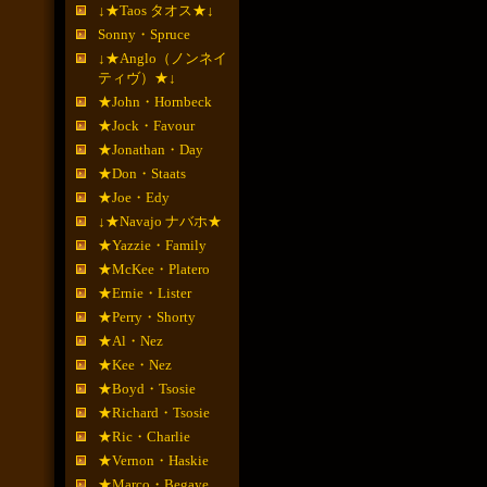
↓★Taos タオス★↓
Sonny・Spruce
↓★Anglo（ノンネイ
ティヴ）★↓
★John・Hornbeck
★Jock・Favour
★Jonathan・Day
★Don・Staats
★Joe・Edy
↓★Navajo ナバホ★
★Yazzie・Family
★McKee・Platero
★Ernie・Lister
★Perry・Shorty
★Al・Nez
★Kee・Nez
★Boyd・Tsosie
★Richard・Tsosie
★Ric・Charlie
★Vernon・Haskie
★Marco・Begaye