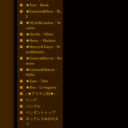
★Tom・Hawk
★Emerson&Nora・Bi
ll
★Wylie&Landon・Se
catero
★Orville・White
★Henry・Mariano
★Harvey&Tanya・M
ace&Family
★Geneva&Kevin・Ra
mone
★Lonnie&Dakota・
Willie
★Zane・Tahe
★Ben・Livingston
↓★アイテム別★↓
リング
バングル
ペンダントトップ
ネックレス&ボロタ
イ