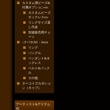
カスタム用ビーズ&
付属オプションetc
カスタムビーズ
ネックレスetc
リングサイズ直
し代金
別途販売用チェ
ーン
↓ナバホAll・Artist
リング
バングル
ペンダント&ネ
ックレス
ベルト&バック
ル
その他
ターコイズカボショ
ン（キャブ）
アーティスト&アイテム
別