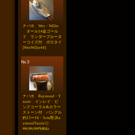
ナバホ Wes・Willie
オール14金ゴール
ド ランダーブルータ
ーコイズ付 ボロタイ
[WesWillie44]
No.3
ナバホ Raymond・Y
azzie インレイ ピ
ンクコーラル&カラー
ストーン付 バングル
約15〜16・5cm用
[Ra
ymondYazzie1]
999,999,999円
(税込)