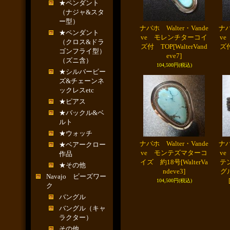
★ペンダント
（ナジャ&スタ
ー型）
ナバホ Walter・Vande
ナバ
★ペンダント
ve モレンチターコイ
v
（クロス&ドラ
ズ付 TOP
[WalterVand
ズ
ゴンフライ型）
eve7]
（ズニ含）
104,500円
(税込)
★シルバービー
ズ&チェーンネ
ックレスetc
★ピアス
★バックル&ベ
ルト
★ウォッチ
ナバホ Walter・Vande
ナバ
★ベアークロー
ve モンテズマターコ
v
作品
イズ 約18号
[WalterVa
テ
★その他
ndeve3]
グ
Navajo ビーズワー
104,500円
(税込)
ク
バングル
バングル（キャ
ラクター）
その他