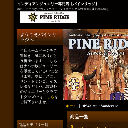
インディアンジュエリー専門店【パインリッジ】
ホピ・ナバホなどのジュエリーリングやバングル約5000点以上の品揃え
ようこそパインリ
ッジへ！
当店ホームページをご
覧頂き、誠にありがと
う御座います。こちら
はナバホ族ジュエリー
を販売しているHPにな
ります。ホピ、ズニ、
サントドミンゴ、イス
レタなどナバホ族以外
のジュエリーとクラフ
トグッズetcは
こちら
を
ご覧下さいませ。
ホーム
｜
★Walter・Vandevere
商品一覧
商品カテゴリ一覧