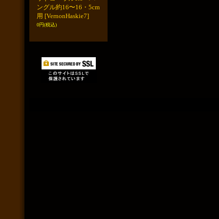
ングル約16〜16・5cm
用
[VernonHaskie7]
0円
(税込)