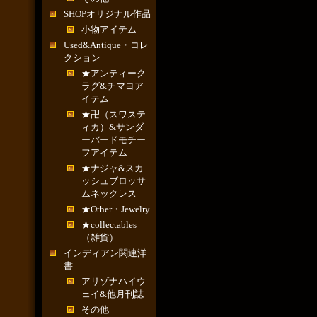
SHOPオリジナル作品
小物アイテム
Used&Antique・コレ
クション
★アンティーク
ラグ&チマヨア
イテム
★卍（スワステ
ィカ）&サンダ
ーバードモチー
フアイテム
★ナジャ&スカ
ッシュブロッサ
ムネックレス
★Other・Jewelry
★collectables
（雑貨）
インディアン関連洋
書
アリゾナハイウ
ェイ&他月刊誌
その他