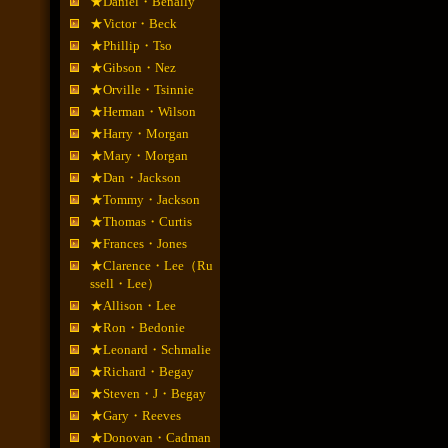
★Daniel・Benally
★Victor・Beck
★Phillip・Tso
★Gibson・Nez
★Orville・Tsinnie
★Herman・Wilson
★Harry・Morgan
★Mary・Morgan
★Dan・Jackson
★Tommy・Jackson
★Thomas・Curtis
★Frances・Jones
★Clarence・Lee（Ru
ssell・Lee）
★Allison・Lee
★Ron・Bedonie
★Leonard・Schmalie
★Richard・Begay
★Steven・J・Begay
★Gary・Reeves
★Donovan・Cadman