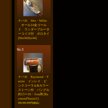
ナバホ Wes・Willie
オール14金ゴール
ド ランダーブルータ
ーコイズ付 ボロタイ
[WesWillie44]
No.3
ナバホ Raymond・Y
azzie インレイ ピ
ンクコーラル&カラー
ストーン付 バングル
約15〜16・5cm用
[Ra
ymondYazzie1]
999,999,999円
(税込)