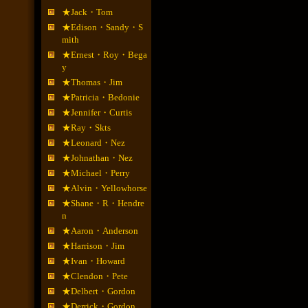
★Jack・Tom
★Edison・Sandy・S
mith
★Ernest・Roy・Bega
y
★Thomas・Jim
★Patricia・Bedonie
★Jennifer・Curtis
★Ray・Skts
★Leonard・Nez
★Johnathan・Nez
★Michael・Perry
★Alvin・Yellowhorse
★Shane・R・Hendre
n
★Aaron・Anderson
★Harrison・Jim
★Ivan・Howard
★Clendon・Pete
★Delbert・Gordon
★Derrick・Gordon