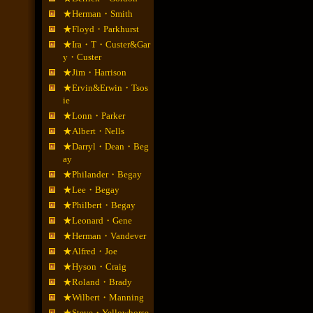
★Herman・Smith
★Floyd・Parkhurst
★Ira・T・Custer&Gar
y・Custer
★Jim・Harrison
★Ervin&Erwin・Tsos
ie
★Lonn・Parker
★Albert・Nells
★Darryl・Dean・Beg
ay
★Philander・Begay
★Lee・Begay
★Philbert・Begay
★Leonard・Gene
★Herman・Vandever
★Alfred・Joe
★Hyson・Craig
★Roland・Brady
★Wilbert・Manning
★Steve・Yellowhorse