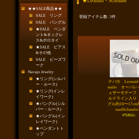
★Leonard・Schmalie
★★SALE商品★★
SALE リング
登録アイテム数
:
3件
SALE バングル
★SALE ペンダ
ント&ネックレ
ス&ボロタイ
★SALE ピアス
&その他
SALE ビーズワ
ーク
Navajo Jewelry
★リング(シルバ
ナバホ Leonard
ー・ルース)
malie オーバ
★リング(インレ
ェザーモチーフ
イワーク)
ルドライン入り
★バングル(シル
グル約16〜17cm
バー・ルース)
nardSchmalie
0円
(税込)
★バングル(イン
レイワーク)
★ペンダントト
ップ