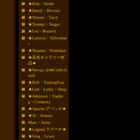
★Kirk・Smith
★Darryl・Becenti
★Vernon・Tracy
★Tommy・Singer
★Lee・Bennett
★Lutricia・Yellowhai
r
★Natasha・Peshlakai
★高名ギャラリー作
品★
★Navajo Art&Crafts G
uild
★Bell・TradingPost
★Carl・Luthy・Shop
★Atkinson・Tradin
g・Company
★Apache アパッチ★
★Al・Somers
Marc・Antia
★Laguna ラグーナ★
★Greg・Lewis