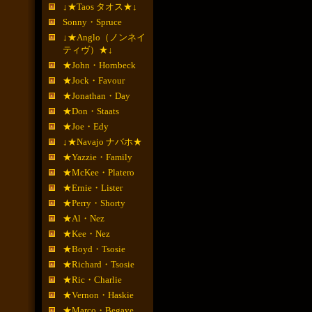
↓★Taos タオス★↓
Sonny・Spruce
↓★Anglo（ノンネイ
ティヴ）★↓
★John・Hornbeck
★Jock・Favour
★Jonathan・Day
★Don・Staats
★Joe・Edy
↓★Navajo ナバホ★
★Yazzie・Family
★McKee・Platero
★Ernie・Lister
★Perry・Shorty
★Al・Nez
★Kee・Nez
★Boyd・Tsosie
★Richard・Tsosie
★Ric・Charlie
★Vernon・Haskie
★Marco・Begaye