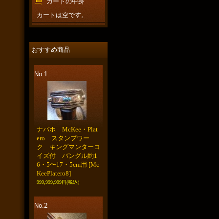
カートの中身
カートは空です。
おすすめ商品
No.1
ナバホ McKee・Plat
ero スタンプワー
ク キングマンターコ
イズ付 バングル約1
6・5〜17・5cm用
[Mc
KeePlatero8]
999,999,999円
(税込)
No.2