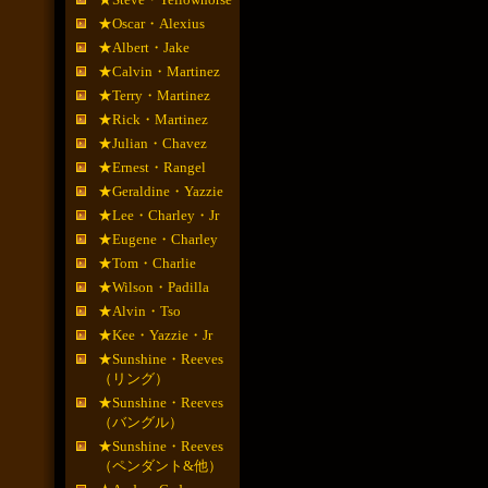
★Oscar・Alexius
★Albert・Jake
★Calvin・Martinez
★Terry・Martinez
★Rick・Martinez
★Julian・Chavez
★Ernest・Rangel
★Geraldine・Yazzie
★Lee・Charley・Jr
★Eugene・Charley
★Tom・Charlie
★Wilson・Padilla
★Alvin・Tso
★Kee・Yazzie・Jr
★Sunshine・Reeves
（リング）
★Sunshine・Reeves
（バングル）
★Sunshine・Reeves
（ペンダント&他）