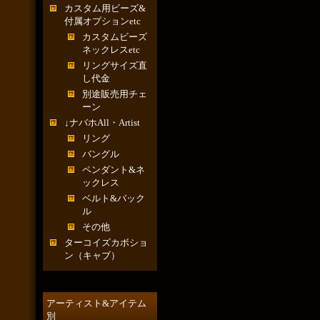
カスタム用ビーズ&
付属オプションetc
カスタムビーズ
ネックレスetc
リングサイズ直
し代金
別途販売用チェ
ーン
↓ナバホAll・Artist
リング
バングル
ペンダント&ネ
ックレス
ベルト&バック
ル
その他
ターコイズカボショ
ン（キャブ）
アーティスト&アイテム
別