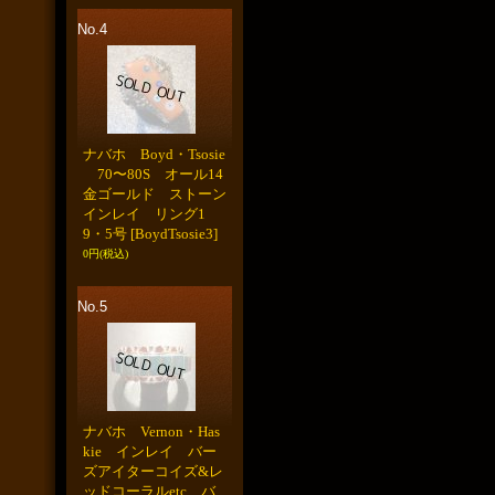
No.4
ナバホ Boyd・Tsosie
70〜80S オール14
金ゴールド ストーン
インレイ リング1
9・5号
[BoydTsosie3]
0円
(税込)
No.5
ナバホ Vernon・Has
kie インレイ バー
ズアイターコイズ&レ
ッドコーラルetc バ