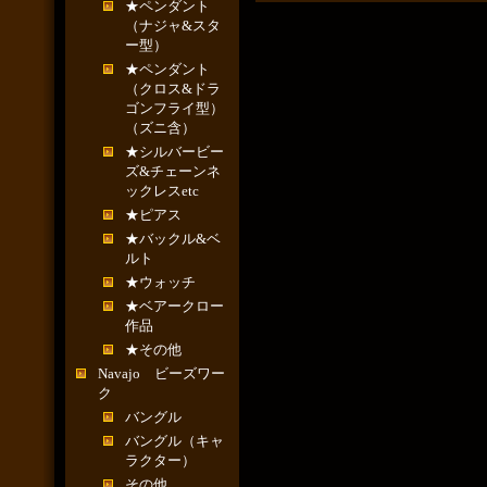
★ペンダント
（ナジャ&スタ
ー型）
★ペンダント
（クロス&ドラ
ゴンフライ型）
（ズニ含）
★シルバービー
ズ&チェーンネ
ックレスetc
★ピアス
★バックル&ベ
ルト
★ウォッチ
★ベアークロー
作品
★その他
Navajo ビーズワー
ク
バングル
バングル（キャ
ラクター）
その他