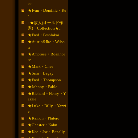
ee
★Ivan・Dominic・Ke
e
↓★故人(オールド作
家)・Collection★↓
★Fred・Peshlakai
★Austin&Ike・Wilso
n
★Ambrose・Roanhor
se
★Mark・Chee
★Sam・Begay
★Fred・Thompson
★Johnny・Pablo
★Richard・Henry・Y
azzie
★Luke・Billy・Yazzi
e
★Ramon・Platero
★Chester・Kahn
★Kee・Joe・Benally