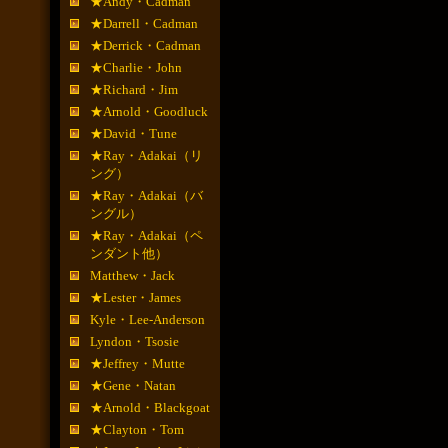
★Andy・Cadman
★Darrell・Cadman
★Derrick・Cadman
★Charlie・John
★Richard・Jim
★Arnold・Goodluck
★David・Tune
★Ray・Adakai（リ
ング）
★Ray・Adakai（バ
ングル）
★Ray・Adakai（ペ
ンダント他）
Matthew・Jack
★Lester・James
Kyle・Lee-Anderson
Lyndon・Tsosie
★Jeffrey・Mutte
★Gene・Natan
★Arnold・Blackgoat
★Clayton・Tom