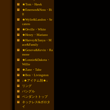
★Tom・Hawk
★Emerson&Nora・Bi
ll
★Wylie&Landon・Se
catero
★Orville・White
★Henry・Mariano
★Harvey&Tanya・M
ace&Family
★Geneva&Kevin・Ra
mone
★Lonnie&Dakota・
Willie
★Zane・Tahe
★Ben・Livingston
↓★アイテム別★↓
リング
バングル
ペンダントトップ
ネックレス&ボロタ
イ