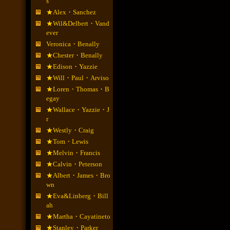
s
★Alex・Sanchez
★Wil&Delbert・Vand
ever
Veronica・Benally
★Chester・Benally
★Edison・Yazzie
★Will・Paul・Arviso
★Loren・Thomas・B
egay
★Wallace・Yazzie・J
r
★Westly・Craig
★Tom・Lewis
★Melvin・Francis
★Calvin・Peterson
★Albert・James・Bro
wn
★Eva&Linberg・Bill
ah
★Martha・Cayatineto
★Stanley・Parker