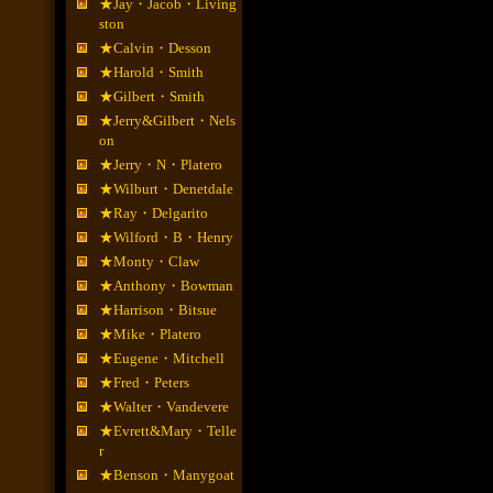
★Jay・Jacob・Living
ston
★Calvin・Desson
★Harold・Smith
★Gilbert・Smith
★Jerry&Gilbert・Nels
on
★Jerry・N・Platero
★Wilburt・Denetdale
★Ray・Delgarito
★Wilford・B・Henry
★Monty・Claw
★Anthony・Bowman
★Harrison・Bitsue
★Mike・Platero
★Eugene・Mitchell
★Fred・Peters
★Walter・Vandevere
★Evrett&Mary・Telle
r
★Benson・Manygoat