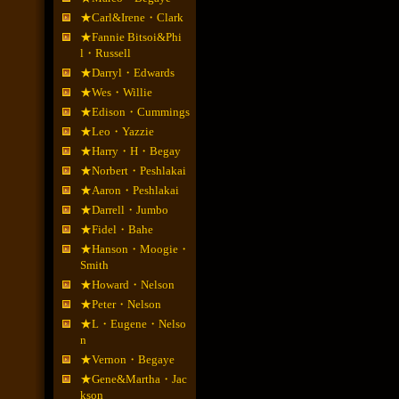
★Carl&Irene・Clark
★Fannie Bitsoi&Phi
l・Russell
★Darryl・Edwards
★Wes・Willie
★Edison・Cummings
★Leo・Yazzie
★Harry・H・Begay
★Norbert・Peshlakai
★Aaron・Peshlakai
★Darrell・Jumbo
★Fidel・Bahe
★Hanson・Moogie・
Smith
★Howard・Nelson
★Peter・Nelson
★L・Eugene・Nelso
n
★Vernon・Begaye
★Gene&Martha・Jac
kson