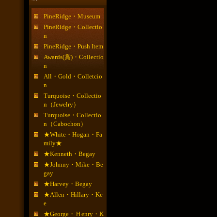
PineRidge・Museum
PineRidge・Collectio
n
PineRidge・Push Item
Awards(賞)・Collectio
n
All・Gold・Colletcio
n
Turquoise・Collectio
n（Jewelry）
Turquoise・Collectio
n（Cabochon）
★White・Hogan・Fa
mily★
★Kenneth・Begay
★Johnny・Mike・Be
gay
★Harvey・Begay
★Allen・Hillary・Ke
e
★George・Ｈenry・K