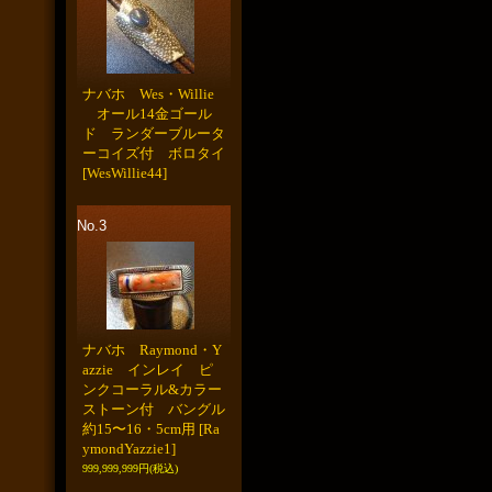
ナバホ Wes・Willie
オール14金ゴール
ド ランダーブルータ
ーコイズ付 ボロタイ
[WesWillie44]
No.3
ナバホ Raymond・Y
azzie インレイ ピ
ンクコーラル&カラー
ストーン付 バングル
約15〜16・5cm用
[Ra
ymondYazzie1]
999,999,999円
(税込)