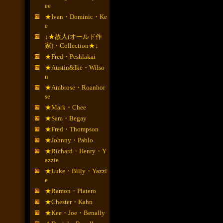
ee
★Ivan・Dominic・Ke
e
↓★故人(オールド作
家)・Collection★↓
★Fred・Peshlakai
★Austin&Ike・Wilso
n
★Ambrose・Roanhor
se
★Mark・Chee
★Sam・Begay
★Fred・Thompson
★Johnny・Pablo
★Richard・Henry・Y
azzie
★Luke・Billy・Yazzi
e
★Ramon・Platero
★Chester・Kahn
★Kee・Joe・Benally