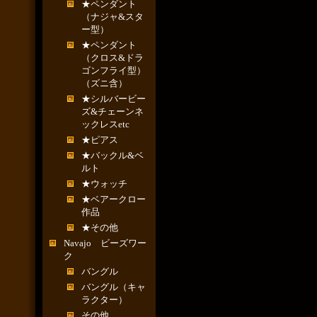
★ペンダント
（ナジャ&スタ
ー型）
★ペンダント
（クロス&ドラ
ゴンフライ型）
（ズニ含）
★シルバービー
ズ&チェーンネ
ックレスetc
★ピアス
★バックル&ベ
ルト
★ウォッチ
★ベアークロー
作品
★その他
Navajo ビーズワー
ク
バングル
バングル（キャ
ラクター）
その他