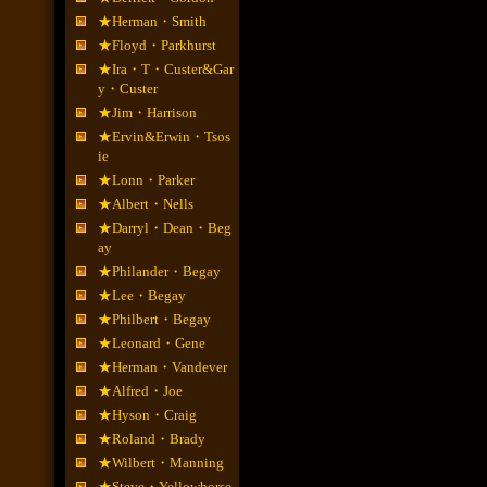
★Herman・Smith
★Floyd・Parkhurst
★Ira・T・Custer&Gar
y・Custer
★Jim・Harrison
★Ervin&Erwin・Tsos
ie
★Lonn・Parker
★Albert・Nells
★Darryl・Dean・Beg
ay
★Philander・Begay
★Lee・Begay
★Philbert・Begay
★Leonard・Gene
★Herman・Vandever
★Alfred・Joe
★Hyson・Craig
★Roland・Brady
★Wilbert・Manning
★Steve・Yellowhorse