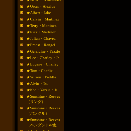
★Oscar・Alexius
★Albert・Jake
★Calvin・Martinez
★Terry・Martinez
★Rick・Martinez
★Julian・Chavez
★Ernest・Rangel
★Geraldine・Yazzie
★Lee・Charley・Jr
★Eugene・Charley
★Tom・Charlie
★Wilson・Padilla
★Alvin・Tso
★Kee・Yazzie・Jr
★Sunshine・Reeves
（リング）
★Sunshine・Reeves
（バングル）
★Sunshine・Reeves
（ペンダント&他）