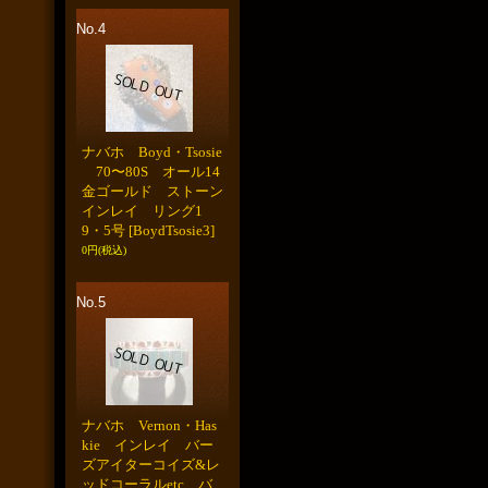
No.4
ナバホ Boyd・Tsosie
70〜80S オール14
金ゴールド ストーン
インレイ リング1
9・5号
[BoydTsosie3]
0円
(税込)
No.5
ナバホ Vernon・Has
kie インレイ バー
ズアイターコイズ&レ
ッドコーラルetc バ