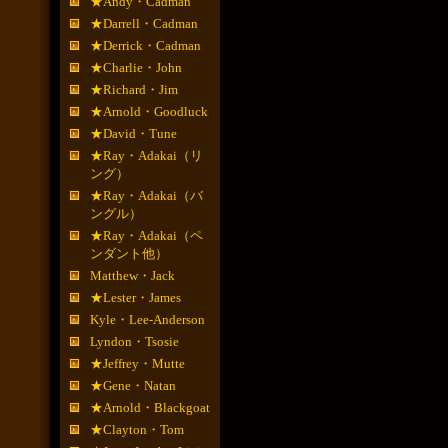
★Andy・Cadman
★Darrell・Cadman
★Derrick・Cadman
★Charlie・John
★Richard・Jim
★Arnold・Goodluck
★David・Tune
★Ray・Adakai（リ
ング）
★Ray・Adakai（バ
ングル）
★Ray・Adakai（ペ
ンダント他）
Matthew・Jack
★Lester・James
Kyle・Lee-Anderson
Lyndon・Tsosie
★Jeffrey・Mutte
★Gene・Natan
★Arnold・Blackgoat
★Clayton・Tom