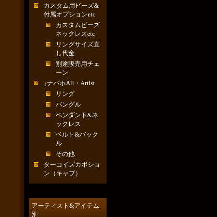
カスタム用ビーズ&
付属オプションetc
カスタムビーズ
ネックレスetc
リングサイズ直
し代金
別途販売用チェ
ーン
↓ナバホAll・Artist
リング
バングル
ペンダント&ネ
ックレス
ベルト&バック
ル
その他
ターコイズカボショ
ン（キャブ）
アーティスト&アイテム
別