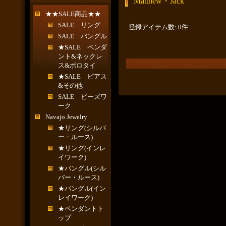
Matthew・Jack
★★SALE商品★★
SALE リング
登録アイテム数
:
0件
SALE バングル
★SALE ペンダ
ント&ネックレ
ス&ボロタイ
★SALE ピアス
&その他
SALE ビーズワ
ーク
Navajo Jewelry
★リング(シルバ
ー・ルース)
★リング(インレ
イワーク)
★バングル(シル
バー・ルース)
★バングル(イン
レイワーク)
★ペンダントト
ップ