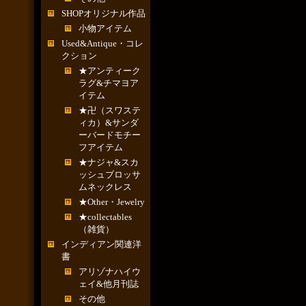
SHOPオリジナル作品
小物アイテム
Used&Antique・コレ
クション
★アンティーク
ラグ&チマヨア
イテム
★卍（スワステ
ィカ）&サンダ
ーバードモチー
フアイテム
★ナジャ&スカ
ッシュブロッサ
ムネックレス
★Other・Jewelry
★collectables
（雑貨）
インディアン関連洋
書
アリゾナハイウ
ェイ&他月刊誌
その他