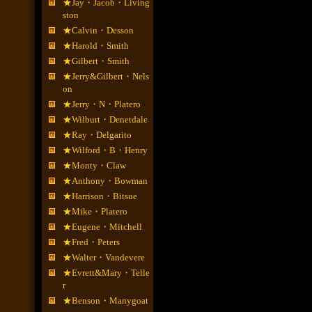
★Jay・Jacob・Living
ston
★Calvin・Desson
★Harold・Smith
★Gilbert・Smith
★Jerry&Gilbert・Nels
on
★Jerry・N・Platero
★Wilburt・Denetdale
★Ray・Delgarito
★Wilford・B・Henry
★Monty・Claw
★Anthony・Bowman
★Harrison・Bitsue
★Mike・Platero
★Eugene・Mitchell
★Fred・Peters
★Walter・Vandevere
★Evrett&Mary・Telle
r
★Benson・Manygoat