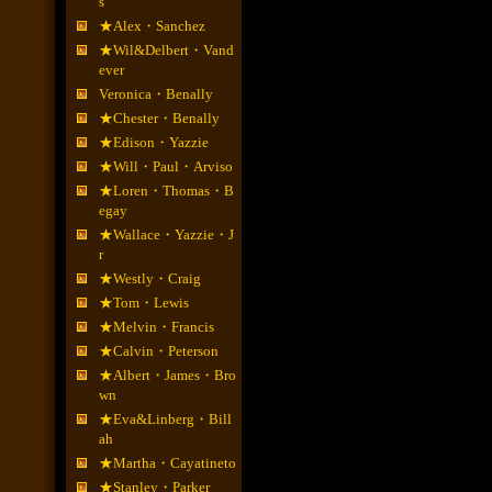
s
★Alex・Sanchez
★Wil&Delbert・Vand
ever
Veronica・Benally
★Chester・Benally
★Edison・Yazzie
★Will・Paul・Arviso
★Loren・Thomas・B
egay
★Wallace・Yazzie・J
r
★Westly・Craig
★Tom・Lewis
★Melvin・Francis
★Calvin・Peterson
★Albert・James・Bro
wn
★Eva&Linberg・Bill
ah
★Martha・Cayatineto
★Stanley・Parker