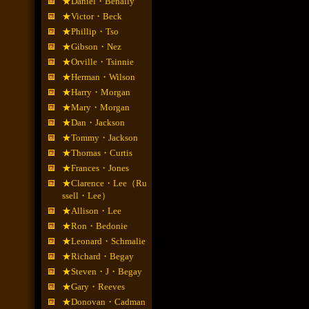
★Daniel・Benally
★Victor・Beck
★Phillip・Tso
★Gibson・Nez
★Orville・Tsinnie
★Herman・Wilson
★Harry・Morgan
★Mary・Morgan
★Dan・Jackson
★Tommy・Jackson
★Thomas・Curtis
★Frances・Jones
★Clarence・Lee（Ru
ssell・Lee）
★Allison・Lee
★Ron・Bedonie
★Leonard・Schmalie
★Richard・Begay
★Steven・J・Begay
★Gary・Reeves
★Donovan・Cadman