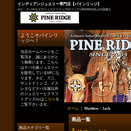
インディアンジュエリー専門店【パインリッジ】
ホピ・ナバホなどのジュエリーリングやバングル約5000点以上の品揃え
ようこそパインリ
ッジへ！
当店ホームページをご
覧頂き、誠にありがと
う御座います。こちら
はナバホ族ジュエリー
を販売しているHPにな
ります。ホピ、ズニ、
サントドミンゴ、イス
レタなどナバホ族以外
のジュエリーとクラフ
トグッズetcは
こちら
を
ご覧下さいませ。
ホーム
｜
Matthew・Jack
商品一覧
商品カテゴリ一覧