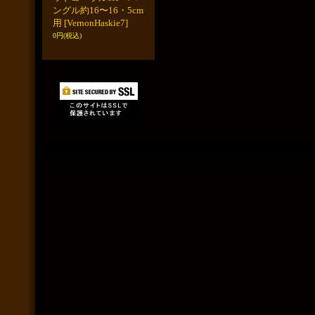
ングル約16〜16・5cm
用
[VernonHaskie7]
0円
(税込)