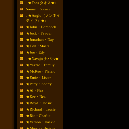
↓★Taos タオス★↓
Sonny・Spruce
↓★Anglo（ノンネイ
ティヴ）★↓
★John・Hornbeck
★Jock・Favour
★Jonathan・Day
★Don・Staats
★Joe・Edy
↓★Navajo ナバホ★
★Yazzie・Family
★McKee・Platero
★Ernie・Lister
★Perry・Shorty
★Al・Nez
★Kee・Nez
★Boyd・Tsosie
★Richard・Tsosie
★Ric・Charlie
★Vernon・Haskie
★Marco・Begaye