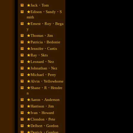
★Jack・Tom
★Edison・Sandy・S
mith
★Ernest・Roy・Bega
y
★Thomas・Jim
★Patricia・Bedonie
★Jennifer・Curtis
★Ray・Skts
★Leonard・Nez
★Johnathan・Nez
★Michael・Perry
★Alvin・Yellowhorse
★Shane・R・Hendre
n
★Aaron・Anderson
★Harrison・Jim
★Ivan・Howard
★Clendon・Pete
★Delbert・Gordon
★Derrick・Gordon