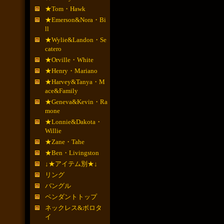
★Tom・Hawk
★Emerson&Nora・Bi
ll
★Wylie&Landon・Se
catero
★Orville・White
★Henry・Mariano
★Harvey&Tanya・M
ace&Family
★Geneva&Kevin・Ra
mone
★Lonnie&Dakota・
Willie
★Zane・Tahe
★Ben・Livingston
↓★アイテム別★↓
リング
バングル
ペンダントトップ
ネックレス&ボロタ
イ