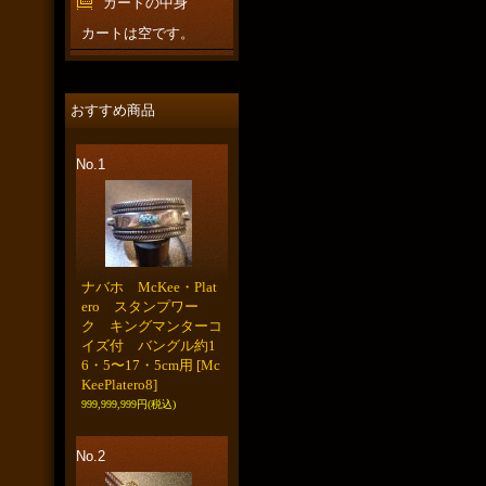
カートの中身
カートは空です。
おすすめ商品
No.1
ナバホ McKee・Plat
ero スタンプワー
ク キングマンターコ
イズ付 バングル約1
6・5〜17・5cm用
[Mc
KeePlatero8]
999,999,999円
(税込)
No.2