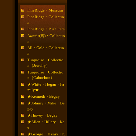
PineRidge・Museum
PineRidge・Collectio
n
PineRidge・Push Item
Awards(賞)・Collectio
n
All・Gold・Colletcio
n
Turquoise・Collectio
n（Jewelry）
Turquoise・Collectio
n（Cabochon）
★White・Hogan・Fa
mily★
★Kenneth・Begay
★Johnny・Mike・Be
gay
★Harvey・Begay
★Allen・Hillary・Ke
e
★George・Ｈenry・K