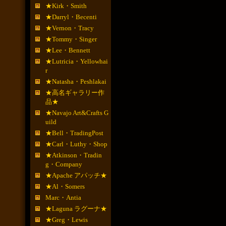
★Kirk・Smith
★Darryl・Becenti
★Vernon・Tracy
★Tommy・Singer
★Lee・Bennett
★Lutricia・Yellowhai
r
★Natasha・Peshlakai
★高名ギャラリー作
品★
★Navajo Art&Crafts G
uild
★Bell・TradingPost
★Carl・Luthy・Shop
★Atkinson・Tradin
g・Company
★Apache アパッチ★
★Al・Somers
Marc・Antia
★Laguna ラグーナ★
★Greg・Lewis