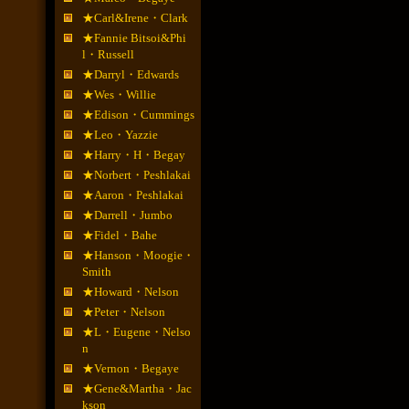
★Carl&Irene・Clark
★Fannie Bitsoi&Phi
l・Russell
★Darryl・Edwards
★Wes・Willie
★Edison・Cummings
★Leo・Yazzie
★Harry・H・Begay
★Norbert・Peshlakai
★Aaron・Peshlakai
★Darrell・Jumbo
★Fidel・Bahe
★Hanson・Moogie・
Smith
★Howard・Nelson
★Peter・Nelson
★L・Eugene・Nelso
n
★Vernon・Begaye
★Gene&Martha・Jac
kson