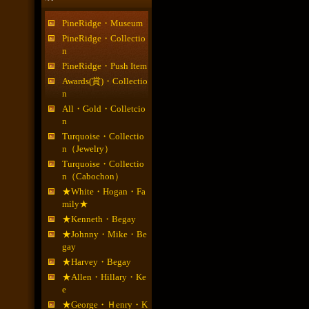
PineRidge・Museum
PineRidge・Collectio
n
PineRidge・Push Item
Awards(賞)・Collectio
n
All・Gold・Colletcio
n
Turquoise・Collectio
n（Jewelry）
Turquoise・Collectio
n（Cabochon）
★White・Hogan・Fa
mily★
★Kenneth・Begay
★Johnny・Mike・Be
gay
★Harvey・Begay
★Allen・Hillary・Ke
e
★George・Ｈenry・K