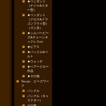
★ペンダント
（ナジャ&スタ
ー型）
★ペンダント
（クロス&ドラ
ゴンフライ型）
（ズニ含）
★シルバービー
ズ&チェーンネ
ックレスetc
★ピアス
★バックル&ベ
ルト
★ウォッチ
★ベアークロー
作品
★その他
Navajo ビーズワー
ク
バングル
バングル（キャ
ラクター）
その他