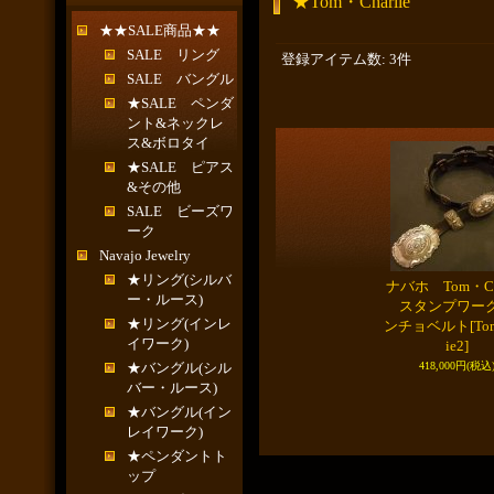
★Tom・Charlie
★★SALE商品★★
SALE リング
登録アイテム数
:
3件
SALE バングル
★SALE ペンダ
ント&ネックレ
ス&ボロタイ
★SALE ピアス
&その他
SALE ビーズワ
ーク
Navajo Jewelry
★リング(シルバ
ナバホ Tom・Cha
ー・ルース)
スタンプワー
★リング(インレ
ンチョベルト
[To
イワーク)
ie2]
★バングル(シル
418,000円
(税込
バー・ルース)
★バングル(イン
レイワーク)
★ペンダントト
ップ