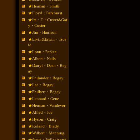
★Herman・Smith
★Floyd・Parkhurst
★Ira・T・Custer&Gar
y・Custer
★Jim・Harrison
★Ervin&Erwin・Tsos
ie
★Lonn・Parker
★Albert・Nells
★Darryl・Dean・Beg
ay
★Philander・Begay
★Lee・Begay
★Philbert・Begay
★Leonard・Gene
★Herman・Vandever
★Alfred・Joe
★Hyson・Craig
★Roland・Brady
★Wilbert・Manning
★Steve・Yellowhorse