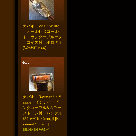
ナバホ Wes・Willie
オール14金ゴール
ド ランダーブルータ
ーコイズ付 ボロタイ
[WesWillie44]
No.3
ナバホ Raymond・Y
azzie インレイ ピ
ンクコーラル&カラー
ストーン付 バングル
約15〜16・5cm用
[Ra
ymondYazzie1]
999,999,999円
(税込)