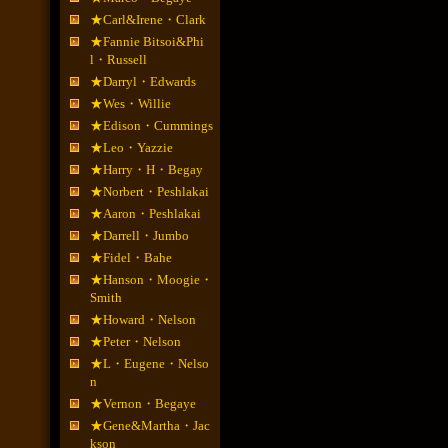
★Carl&Irene・Clark
★Fannie Bitsoi&Phi
l・Russell
★Darryl・Edwards
★Wes・Willie
★Edison・Cummings
★Leo・Yazzie
★Harry・H・Begay
★Norbert・Peshlakai
★Aaron・Peshlakai
★Darrell・Jumbo
★Fidel・Bahe
★Hanson・Moogie・
Smith
★Howard・Nelson
★Peter・Nelson
★L・Eugene・Nelso
n
★Vernon・Begaye
★Gene&Martha・Jac
kson