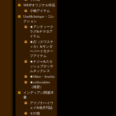
SHOPオリジナル作品
小物アイテム
Used&Antique・コレ
クション
★アンティーク
ラグ&チマヨア
イテム
★卍（スワステ
ィカ）&サンダ
ーバードモチー
フアイテム
★ナジャ&スカ
ッシュブロッサ
ムネックレス
★Other・Jewelry
★collectables
（雑貨）
インディアン関連洋
書
アリゾナハイウ
ェイ&他月刊誌
その他