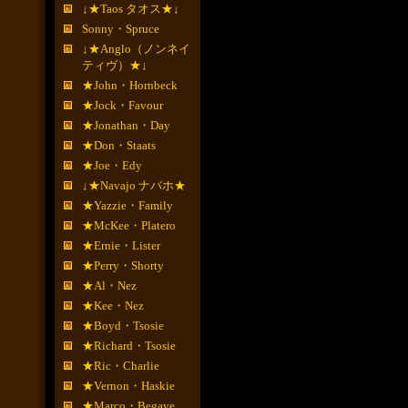
↓★Taos タオス★↓
Sonny・Spruce
↓★Anglo（ノンネイ
ティヴ）★↓
★John・Hornbeck
★Jock・Favour
★Jonathan・Day
★Don・Staats
★Joe・Edy
↓★Navajo ナバホ★
★Yazzie・Family
★McKee・Platero
★Ernie・Lister
★Perry・Shorty
★Al・Nez
★Kee・Nez
★Boyd・Tsosie
★Richard・Tsosie
★Ric・Charlie
★Vernon・Haskie
★Marco・Begaye