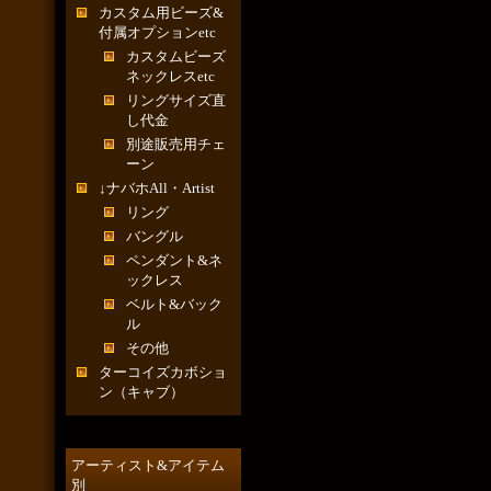
カスタム用ビーズ&
付属オプションetc
カスタムビーズ
ネックレスetc
リングサイズ直
し代金
別途販売用チェ
ーン
↓ナバホAll・Artist
リング
バングル
ペンダント&ネ
ックレス
ベルト&バック
ル
その他
ターコイズカボショ
ン（キャブ）
アーティスト&アイテム
別