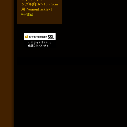
ングル約16〜16・5cm
用
[VernonHaskie7]
0円
(税込)