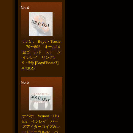
No.4
ナバホ Boyd・Tsosie
70〜80S オール14
金ゴールド ストーン
インレイ リング1
9・5号
[BoydTsosie3]
0円
(税込)
No.5
ナバホ Vernon・Has
kie インレイ バー
ズアイターコイズ&レ
ッドコーラルetc バ