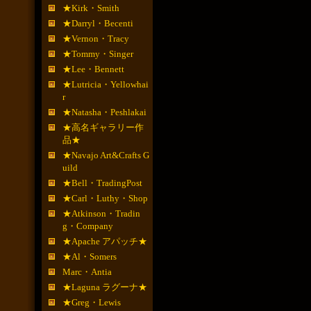
★Kirk・Smith
★Darryl・Becenti
★Vernon・Tracy
★Tommy・Singer
★Lee・Bennett
★Lutricia・Yellowhai
r
★Natasha・Peshlakai
★高名ギャラリー作
品★
★Navajo Art&Crafts G
uild
★Bell・TradingPost
★Carl・Luthy・Shop
★Atkinson・Tradin
g・Company
★Apache アパッチ★
★Al・Somers
Marc・Antia
★Laguna ラグーナ★
★Greg・Lewis