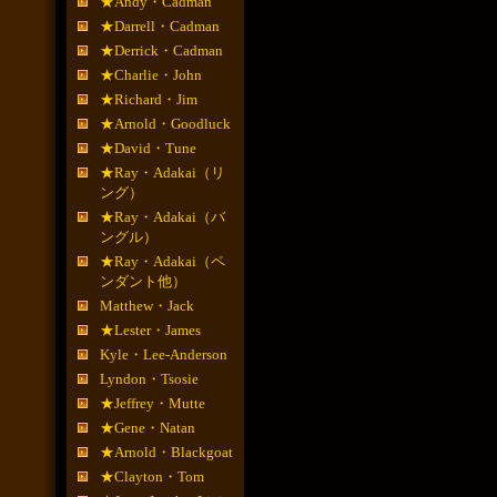
★Andy・Cadman
★Darrell・Cadman
★Derrick・Cadman
★Charlie・John
★Richard・Jim
★Arnold・Goodluck
★David・Tune
★Ray・Adakai（リ
ング）
★Ray・Adakai（バ
ングル）
★Ray・Adakai（ペ
ンダント他）
Matthew・Jack
★Lester・James
Kyle・Lee-Anderson
Lyndon・Tsosie
★Jeffrey・Mutte
★Gene・Natan
★Arnold・Blackgoat
★Clayton・Tom