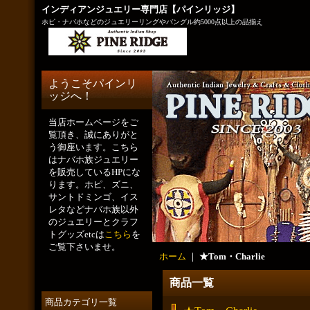
インディアンジュエリー専門店【パインリッジ】
ホピ・ナバホなどのジュエリーリングやバングル約5000点以上の品揃え
ようこそパインリ
ッジへ！
当店ホームページをご
覧頂き、誠にありがと
う御座います。こちら
はナバホ族ジュエリー
を販売しているHPにな
ります。ホピ、ズニ、
サントドミンゴ、イス
レタなどナバホ族以外
のジュエリーとクラフ
トグッズetcは
こちら
を
ご覧下さいませ。
ホーム
｜
★Tom・Charlie
商品一覧
商品カテゴリ一覧