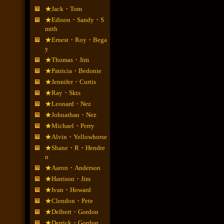
★Jack・Tom
★Edison・Sandy・S
mith
★Ernest・Roy・Bega
y
★Thomas・Jim
★Patricia・Bedonie
★Jennifer・Curtis
★Ray・Skts
★Leonard・Nez
★Johnathan・Nez
★Michael・Perry
★Alvin・Yellowhorse
★Shane・R・Hendre
n
★Aaron・Anderson
★Harrison・Jim
★Ivan・Howard
★Clendon・Pete
★Delbert・Gordon
★Derrick・Gordon