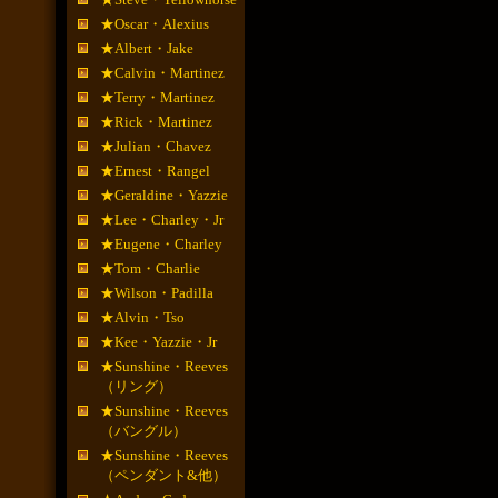
★Oscar・Alexius
★Albert・Jake
★Calvin・Martinez
★Terry・Martinez
★Rick・Martinez
★Julian・Chavez
★Ernest・Rangel
★Geraldine・Yazzie
★Lee・Charley・Jr
★Eugene・Charley
★Tom・Charlie
★Wilson・Padilla
★Alvin・Tso
★Kee・Yazzie・Jr
★Sunshine・Reeves
（リング）
★Sunshine・Reeves
（バングル）
★Sunshine・Reeves
（ペンダント&他）