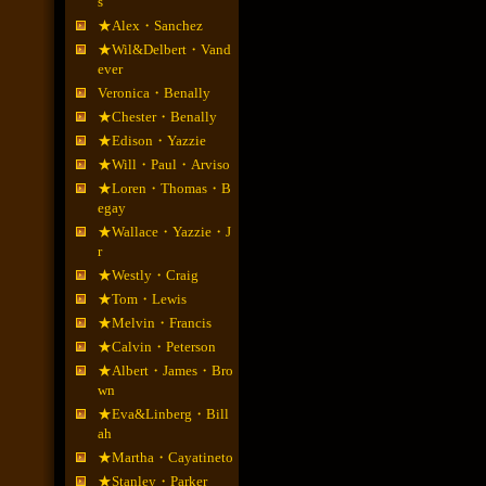
s
★Alex・Sanchez
★Wil&Delbert・Vand
ever
Veronica・Benally
★Chester・Benally
★Edison・Yazzie
★Will・Paul・Arviso
★Loren・Thomas・B
egay
★Wallace・Yazzie・J
r
★Westly・Craig
★Tom・Lewis
★Melvin・Francis
★Calvin・Peterson
★Albert・James・Bro
wn
★Eva&Linberg・Bill
ah
★Martha・Cayatineto
★Stanley・Parker