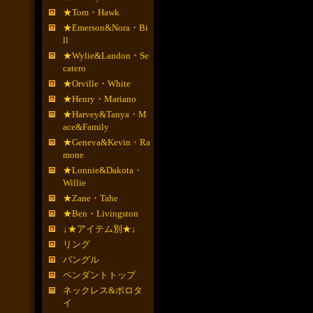
★Tom・Hawk
★Emerson&Nora・Bi
ll
★Wylie&Landon・Se
catero
★Orville・White
★Henry・Mariano
★Harvey&Tanya・M
ace&Family
★Geneva&Kevin・Ra
mone
★Lonnie&Dakota・
Willie
★Zane・Tahe
★Ben・Livingston
↓★アイテム別★↓
リング
バングル
ペンダントトップ
ネックレス&ボロタ
イ