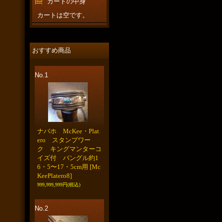
カートの中身
カートは空です。
おすすめ商品
No.1
ナバホ McKee・Plat
ero スタンプワー
ク キングマンターコ
イズ付 バングル約1
6・5〜17・5cm用
[Mc
KeePlatero8]
999,999,999円
(税込)
No.2