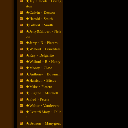
★Jay・Jacob・Living
ston
★Calvin・Desson
★Harold・Smith
★Gilbert・Smith
★Jerry&Gilbert・Nels
on
★Jerry・N・Platero
★Wilburt・Denetdale
★Ray・Delgarito
★Wilford・B・Henry
★Monty・Claw
★Anthony・Bowman
★Harrison・Bitsue
★Mike・Platero
★Eugene・Mitchell
★Fred・Peters
★Walter・Vandevere
★Evrett&Mary・Telle
r
★Benson・Manygoat