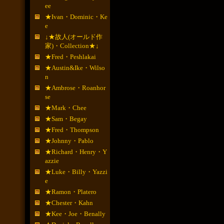
ee
★Ivan・Dominic・Ke
e
↓★故人(オールド作
家)・Collection★↓
★Fred・Peshlakai
★Austin&Ike・Wilso
n
★Ambrose・Roanhor
se
★Mark・Chee
★Sam・Begay
★Fred・Thompson
★Johnny・Pablo
★Richard・Henry・Y
azzie
★Luke・Billy・Yazzi
e
★Ramon・Platero
★Chester・Kahn
★Kee・Joe・Benally