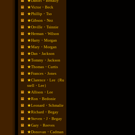
★Daniel・Benally
★Victor・Beck
★Phillip・Tso
★Gibson・Nez
★Orville・Tsinnie
★Herman・Wilson
★Harry・Morgan
★Mary・Morgan
★Dan・Jackson
★Tommy・Jackson
★Thomas・Curtis
★Frances・Jones
★Clarence・Lee（Ru
ssell・Lee）
★Allison・Lee
★Ron・Bedonie
★Leonard・Schmalie
★Richard・Begay
★Steven・J・Begay
★Gary・Reeves
★Donovan・Cadman