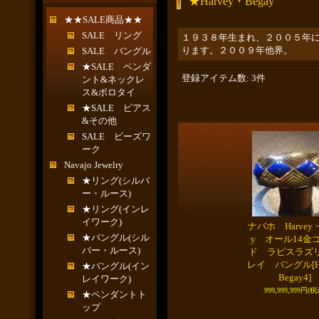
★Harvey・Begay
★★SALE商品★★
SALE リング
１９３８年生まれ、２００５年には名誉
ります。２００９年他界。
SALE バングル
★SALE ペンダ
登録アイテム数
:
3件
ント&ネックレ
ス&ボロタイ
★SALE ピアス
&その他
SALE ビーズワ
ーク
Navajo Jewelry
★リング(シルバ
ー・ルース)
★リング(インレ
イワーク)
ナバホ Harvey・
★バングル(シル
y オール14金
バー・ルース)
ド ラピスラズ
レイ バングル
[
★バングル(イン
Begay4]
レイワーク)
999,999,999円
(税
★ペンダントト
ップ