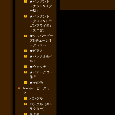
★ペンダント
（ナジャ&スタ
ー型）
★ペンダント
（クロス&ドラ
ゴンフライ型）
（ズニ含）
★シルバービー
ズ&チェーンネ
ックレスetc
★ピアス
★バックル&ベ
ルト
★ウォッチ
★ベアークロー
作品
★その他
Navajo ビーズワー
ク
バングル
バングル（キャ
ラクター）
その他