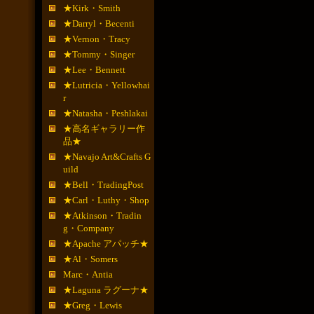
★Kirk・Smith
★Darryl・Becenti
★Vernon・Tracy
★Tommy・Singer
★Lee・Bennett
★Lutricia・Yellowhai
r
★Natasha・Peshlakai
★高名ギャラリー作
品★
★Navajo Art&Crafts G
uild
★Bell・TradingPost
★Carl・Luthy・Shop
★Atkinson・Tradin
g・Company
★Apache アパッチ★
★Al・Somers
Marc・Antia
★Laguna ラグーナ★
★Greg・Lewis