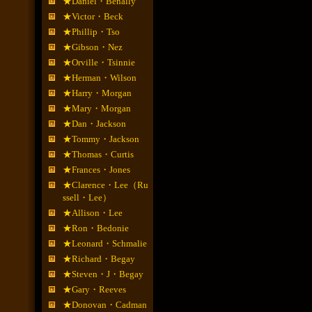
★Daniel・Benally
★Victor・Beck
★Phillip・Tso
★Gibson・Nez
★Orville・Tsinnie
★Herman・Wilson
★Harry・Morgan
★Mary・Morgan
★Dan・Jackson
★Tommy・Jackson
★Thomas・Curtis
★Frances・Jones
★Clarence・Lee（Ru
ssell・Lee）
★Allison・Lee
★Ron・Bedonie
★Leonard・Schmalie
★Richard・Begay
★Steven・J・Begay
★Gary・Reeves
★Donovan・Cadman