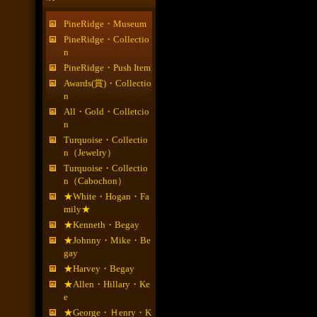
PineRidge・Museum
PineRidge・Collectio
n
PineRidge・Push Item
Awards(賞)・Collectio
n
All・Gold・Colletcio
n
Turquoise・Collectio
n（Jewelry）
Turquoise・Collectio
n（Cabochon）
★White・Hogan・Fa
mily★
★Kenneth・Begay
★Johnny・Mike・Be
gay
★Harvey・Begay
★Allen・Hillary・Ke
e
★George・Ｈenry・K