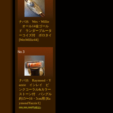
ナバホ Wes・Willie
オール14金ゴール
ド ランダーブルータ
ーコイズ付 ボロタイ
[WesWillie44]
No.3
ナバホ Raymond・Y
azzie インレイ ピ
ンクコーラル&カラー
ストーン付 バングル
約15〜16・5cm用
[Ra
ymondYazzie1]
999,999,999円
(税込)