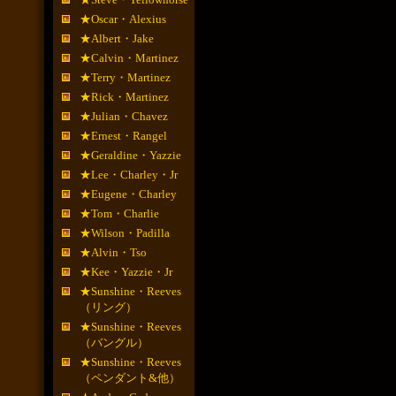
★Oscar・Alexius
★Albert・Jake
★Calvin・Martinez
★Terry・Martinez
★Rick・Martinez
★Julian・Chavez
★Ernest・Rangel
★Geraldine・Yazzie
★Lee・Charley・Jr
★Eugene・Charley
★Tom・Charlie
★Wilson・Padilla
★Alvin・Tso
★Kee・Yazzie・Jr
★Sunshine・Reeves
（リング）
★Sunshine・Reeves
（バングル）
★Sunshine・Reeves
（ペンダント&他）