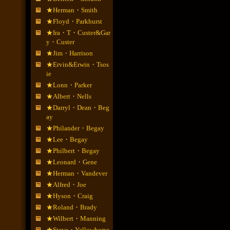
★Herman・Smith
★Floyd・Parkhurst
★Ira・T・Custer&Gar
y・Custer
★Jim・Harrison
★Ervin&Erwin・Tsos
ie
★Lonn・Parker
★Albert・Nells
★Darryl・Dean・Beg
ay
★Philander・Begay
★Lee・Begay
★Philbert・Begay
★Leonard・Gene
★Herman・Vandever
★Alfred・Joe
★Hyson・Craig
★Roland・Brady
★Wilbert・Manning
★Steve・Yellowhorse