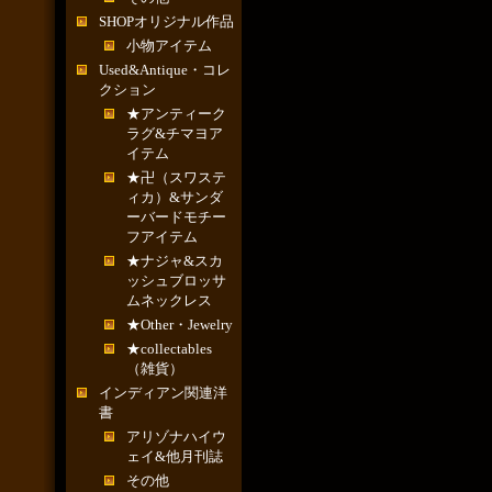
SHOPオリジナル作品
小物アイテム
Used&Antique・コレ
クション
★アンティーク
ラグ&チマヨア
イテム
★卍（スワステ
ィカ）&サンダ
ーバードモチー
フアイテム
★ナジャ&スカ
ッシュブロッサ
ムネックレス
★Other・Jewelry
★collectables
（雑貨）
インディアン関連洋
書
アリゾナハイウ
ェイ&他月刊誌
その他