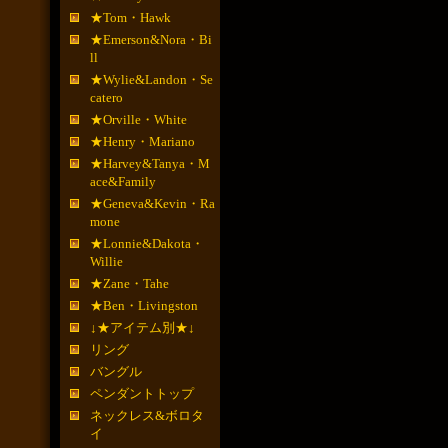
★Tom・Hawk
★Emerson&Nora・Bi
ll
★Wylie&Landon・Se
catero
★Orville・White
★Henry・Mariano
★Harvey&Tanya・M
ace&Family
★Geneva&Kevin・Ra
mone
★Lonnie&Dakota・
Willie
★Zane・Tahe
★Ben・Livingston
↓★アイテム別★↓
リング
バングル
ペンダントトップ
ネックレス&ボロタ
イ