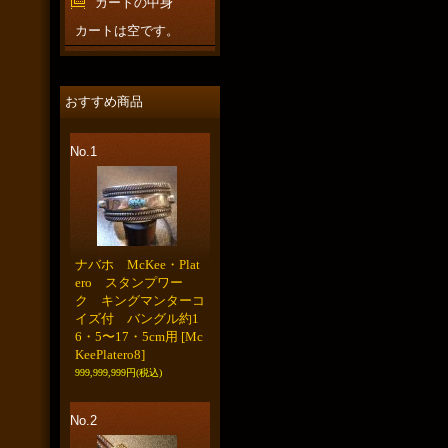
カートの中身
カートは空です。
おすすめ商品
No.1
ナバホ McKee・Plat
ero スタンプワー
ク キングマンターコ
イズ付 バングル約1
6・5〜17・5cm用
[Mc
KeePlatero8]
999,999,999円
(税込)
No.2