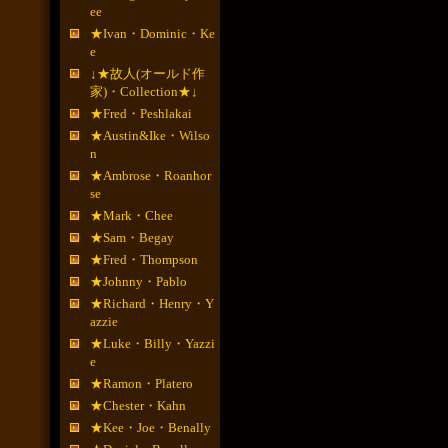
ee
★Ivan・Dominic・Ke
e
↓★故人(オールド作
家)・Collection★↓
★Fred・Peshlakai
★Austin&Ike・Wilso
n
★Ambrose・Roanhor
se
★Mark・Chee
★Sam・Begay
★Fred・Thompson
★Johnny・Pablo
★Richard・Henry・Y
azzie
★Luke・Billy・Yazzi
e
★Ramon・Platero
★Chester・Kahn
★Kee・Joe・Benally