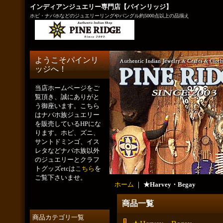
インディアンジュエリー専門店【パインリッジ】
ホピ・ナバホなどのジュエリーリングやバングル約5000点以上の品揃え
ようこそパインリ
ッジへ！
当店ホームページをご
覧頂き、誠にありがと
う御座います。こちら
はナバホ族ジュエリー
を販売しているHPにな
ります。ホピ、ズニ、
サントドミンゴ、イス
レタなどナバホ族以外
のジュエリーとクラフ
トグッズetcは
こちら
を
ご覧下さいませ。
ホーム
｜
★Harvey・Begay
商品一覧
商品カテゴリ一覧