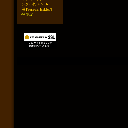
ングル約16〜16・5cm
用
[VernonHaskie7]
0円
(税込)