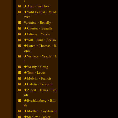
s
★Alex・Sanchez
★Wil&Delbert・Vand
ever
Veronica・Benally
★Chester・Benally
★Edison・Yazzie
★Will・Paul・Arviso
★Loren・Thomas・B
egay
★Wallace・Yazzie・J
r
★Westly・Craig
★Tom・Lewis
★Melvin・Francis
★Calvin・Peterson
★Albert・James・Bro
wn
★Eva&Linberg・Bill
ah
★Martha・Cayatineto
★Stanley・Parker