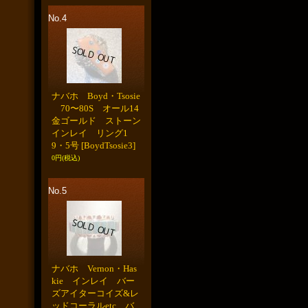
No.4
ナバホ Boyd・Tsosie
70〜80S オール14
金ゴールド ストーン
インレイ リング1
9・5号
[BoydTsosie3]
0円
(税込)
No.5
ナバホ Vernon・Has
kie インレイ バー
ズアイターコイズ&レ
ッドコーラルetc バ