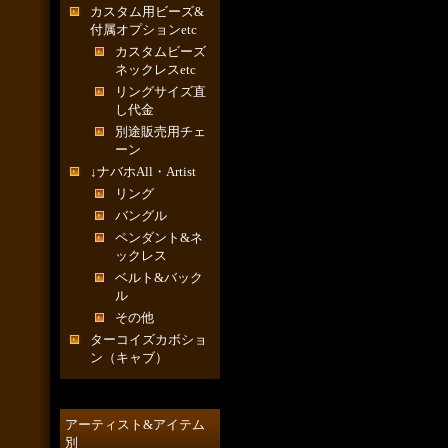
カスタム用ビーズ&
付属オプションetc
カスタムビーズ
ネックレスetc
リングサイズ直
し代金
別途販売用チェ
ーン
↓ナバホAll・Artist
リング
バングル
ペンダント&ネ
ックレス
ベルト&バック
ル
その他
ターコイズカボショ
ン（キャブ）
アーティスト&アイテム
別