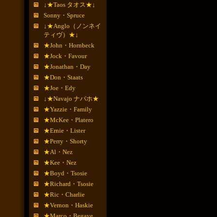
↓★Taos タオス★↓
Sonny・Spruce
↓★Anglo（ノンネイ
ティヴ）★↓
★John・Hornbeck
★Jock・Favour
★Jonathan・Day
★Don・Staats
★Joe・Edy
↓★Navajo ナバホ★
★Yazzie・Family
★McKee・Platero
★Ernie・Lister
★Perry・Shorty
★Al・Nez
★Kee・Nez
★Boyd・Tsosie
★Richard・Tsosie
★Ric・Charlie
★Vernon・Haskie
★Marco・Begaye