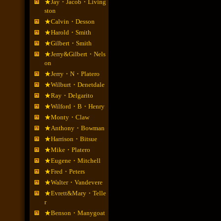
★Jay・Jacob・Living
ston
★Calvin・Desson
★Harold・Smith
★Gilbert・Smith
★Jerry&Gilbert・Nels
on
★Jerry・N・Platero
★Wilburt・Denetdale
★Ray・Delgarito
★Wilford・B・Henry
★Monty・Claw
★Anthony・Bowman
★Harrison・Bitsue
★Mike・Platero
★Eugene・Mitchell
★Fred・Peters
★Walter・Vandevere
★Evrett&Mary・Telle
r
★Benson・Manygoat