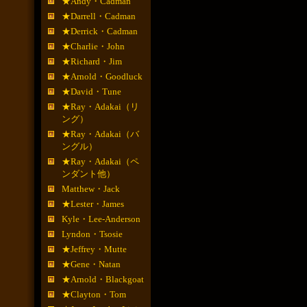
★Andy・Cadman
★Darrell・Cadman
★Derrick・Cadman
★Charlie・John
★Richard・Jim
★Arnold・Goodluck
★David・Tune
★Ray・Adakai（リ
ング）
★Ray・Adakai（バ
ングル）
★Ray・Adakai（ペ
ンダント他）
Matthew・Jack
★Lester・James
Kyle・Lee-Anderson
Lyndon・Tsosie
★Jeffrey・Mutte
★Gene・Natan
★Arnold・Blackgoat
★Clayton・Tom