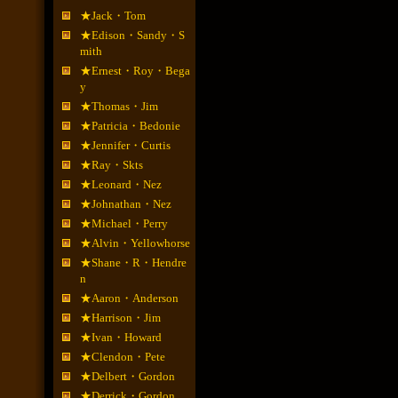
★Jack・Tom
★Edison・Sandy・S
mith
★Ernest・Roy・Bega
y
★Thomas・Jim
★Patricia・Bedonie
★Jennifer・Curtis
★Ray・Skts
★Leonard・Nez
★Johnathan・Nez
★Michael・Perry
★Alvin・Yellowhorse
★Shane・R・Hendre
n
★Aaron・Anderson
★Harrison・Jim
★Ivan・Howard
★Clendon・Pete
★Delbert・Gordon
★Derrick・Gordon