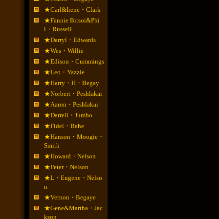
★Carl&Irene・Clark
★Fannie Bitsoi&Phi
l・Russell
★Darryl・Edwards
★Wes・Willie
★Edison・Cummings
★Leo・Yazzie
★Harry・H・Begay
★Norbert・Peshlakai
★Aaron・Peshlakai
★Darrell・Jumbo
★Fidel・Bahe
★Hanson・Moogie・
Smith
★Howard・Nelson
★Peter・Nelson
★L・Eugene・Nelso
n
★Vernon・Begaye
★Gene&Martha・Jac
kson