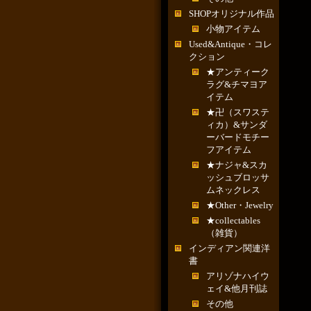
SHOPオリジナル作品
小物アイテム
Used&Antique・コレ
クション
★アンティーク
ラグ&チマヨア
イテム
★卍（スワステ
ィカ）&サンダ
ーバードモチー
フアイテム
★ナジャ&スカ
ッシュブロッサ
ムネックレス
★Other・Jewelry
★collectables
（雑貨）
インディアン関連洋
書
アリゾナハイウ
ェイ&他月刊誌
その他