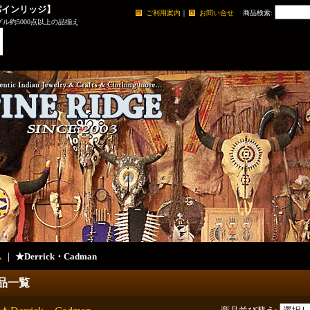
パインリッジ】
ご利用案内
｜
お問い合せ
商品検索
:
ル約5000点以上の品揃え
ム
｜
★Derrick・Cadman
品一覧