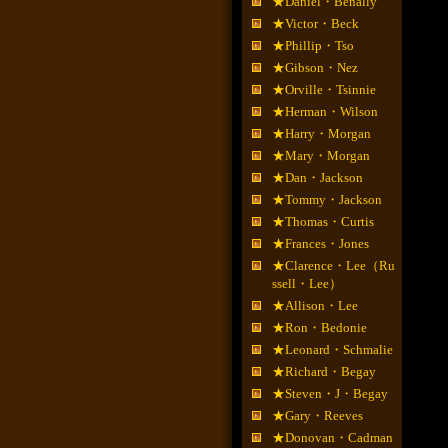
★Daniel・Benally
★Victor・Beck
★Phillip・Tso
★Gibson・Nez
★Orville・Tsinnie
★Herman・Wilson
★Harry・Morgan
★Mary・Morgan
★Dan・Jackson
★Tommy・Jackson
★Thomas・Curtis
★Frances・Jones
★Clarence・Lee（Ru
ssell・Lee）
★Allison・Lee
★Ron・Bedonie
★Leonard・Schmalie
★Richard・Begay
★Steven・J・Begay
★Gary・Reeves
★Donovan・Cadman