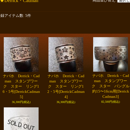
★Derrick・Cadman
商品並び替え
:
登録アイテム数
:
5件
ナバホ Derrick・Cad
ナバホ Derrick・Cad
ナバホ Derrick・Cad
man スタンプワー
man スタンプワー
man スタンプワー
ク スター バングル
ク スター リング1
ク スター リング1
約15〜16cm用
[Derrick
6・5号
[DerrickCadman
2・5号
[DerrickCadman
Cadman3]
5]
4]
82,500円
(税込)
36,300円
(税込)
36,300円
(税込)