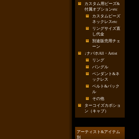
カスタム用ビーズ&
付属オプションetc
カスタムビーズ
ネックレスetc
リングサイズ直
し代金
別途販売用チェ
ーン
↓ナバホAll・Artist
リング
バングル
ペンダント&ネ
ックレス
ベルト&バック
ル
その他
ターコイズカボショ
ン（キャブ）
アーティスト&アイテム
別