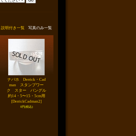
説明付き一覧
写真のみ一覧
ナバホ Derrick・Cad
man スタンプワー
ク スター バングル
約14・5〜15・5cm用
[DerrickCadman2]
0円
(税込)