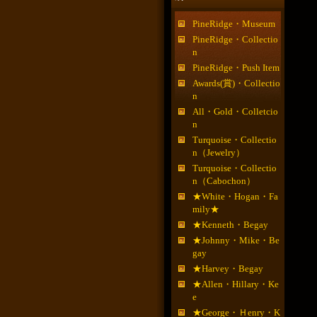
PineRidge・Museum
PineRidge・Collectio
n
PineRidge・Push Item
Awards(賞)・Collectio
n
All・Gold・Colletcio
n
Turquoise・Collectio
n（Jewelry）
Turquoise・Collectio
n（Cabochon）
★White・Hogan・Fa
mily★
★Kenneth・Begay
★Johnny・Mike・Be
gay
★Harvey・Begay
★Allen・Hillary・Ke
e
★George・Ｈenry・K