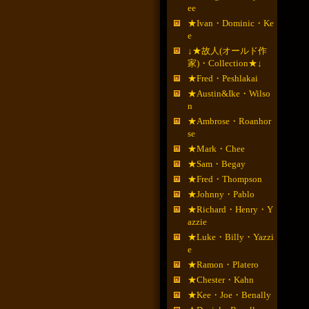
ee
★Ivan・Dominic・Ke
e
↓★故人(オールド作
家)・Collection★↓
★Fred・Peshlakai
★Austin&Ike・Wilso
n
★Ambrose・Roanhor
se
★Mark・Chee
★Sam・Begay
★Fred・Thompson
★Johnny・Pablo
★Richard・Henry・Y
azzie
★Luke・Billy・Yazzi
e
★Ramon・Platero
★Chester・Kahn
★Kee・Joe・Benally