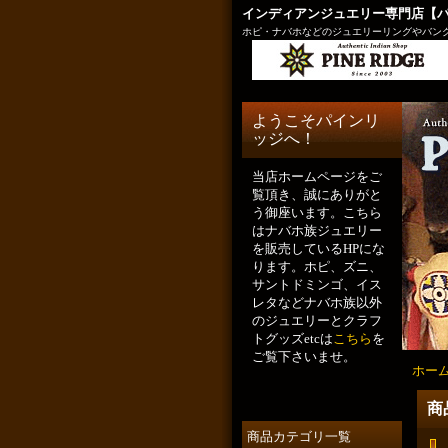
インディアンジュエリー専門店【
ホピ・ナバホなどのジュエリーリングやバング
ようこそパインリ
ッジへ！
当店ホームページをご
覧頂き、誠にありがと
う御座います。こちら
はナバホ族ジュエリー
を販売しているHPにな
ります。ホピ、ズニ、
サントドミンゴ、イス
レタなどナバホ族以外
のジュエリーとクラフ
トグッズetcは
こちら
を
ご覧下さいませ。
ホー
商
商品カテゴリ一覧