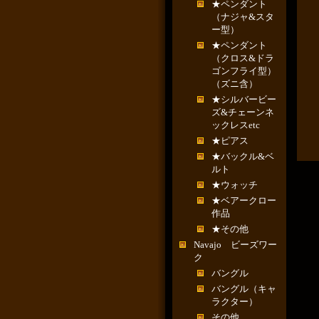
★ペンダント
（ナジャ&スタ
ー型）
★ペンダント
（クロス&ドラ
ゴンフライ型）
（ズニ含）
★シルバービー
ズ&チェーンネ
ックレスetc
★ピアス
★バックル&ベ
ルト
★ウォッチ
★ベアークロー
作品
★その他
Navajo ビーズワー
ク
バングル
バングル（キャ
ラクター）
その他