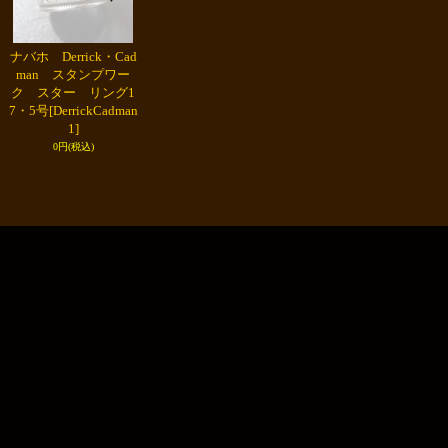
ナバホ Derrick・Cad
man スタンプワー
ク スター リング1
7・5号
[DerrickCadman
1]
0円
(税込)