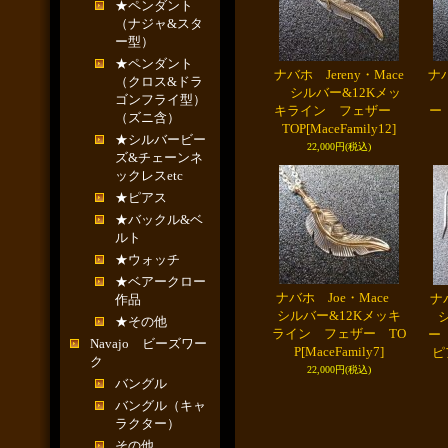
★ペンダント
（ナジャ&スタ
ー型）
★ペンダント
ナバホ Jereny・Mace
ナバ
（クロス&ドラ
シルバー&12Kメッ
ゴンフライ型）
キライン フェザー
ー
（ズニ含）
TOP
[MaceFamily12]
★シルバービー
22,000円
(税込)
ズ&チェーンネ
ックレスetc
★ピアス
★バックル&ベ
ルト
★ウォッチ
★ベアークロー
ナバホ Joe・Mace
ナ
作品
シルバー&12Kメッキ
★その他
ライン フェザー TO
ー
Navajo ビーズワー
P
[MaceFamily7]
ピ
ク
22,000円
(税込)
バングル
バングル（キャ
ラクター）
その他