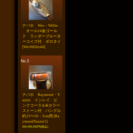
ナバホ Wes・Willie
オール14金ゴール
ド ランダーブルータ
ーコイズ付 ボロタイ
[WesWillie44]
No.3
ナバホ Raymond・Y
azzie インレイ ピ
ンクコーラル&カラー
ストーン付 バングル
約15〜16・5cm用
[Ra
ymondYazzie1]
999,999,999円
(税込)