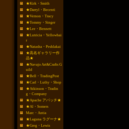
★Kirk・Smith
★Darryl・Becenti
★Vernon・Tracy
★Tommy・Singer
★Lee・Bennett
★Lutricia・Yellowhai
r
★Natasha・Peshlakai
★高名ギャラリー作
品★
★Navajo Art&Crafts G
uild
★Bell・TradingPost
★Carl・Luthy・Shop
★Atkinson・Tradin
g・Company
★Apache アパッチ★
★Al・Somers
Marc・Antia
★Laguna ラグーナ★
★Greg・Lewis