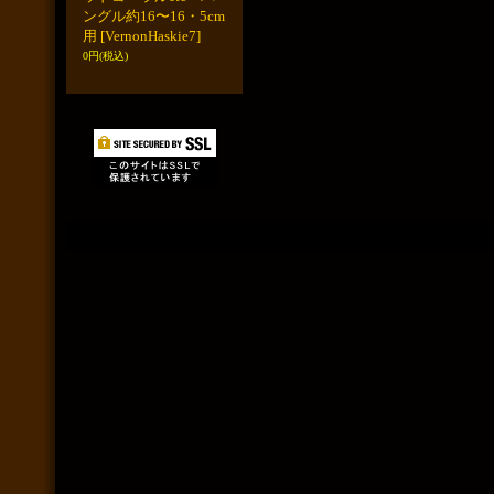
ングル約16〜16・5cm
用
[VernonHaskie7]
0円
(税込)