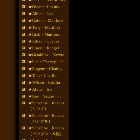
★Oscar・Alexius
★Albert・Jake
★Calvin・Martinez
★Terry・Martinez
★Rick・Martinez
★Julian・Chavez
★Ernest・Rangel
★Geraldine・Yazzie
★Lee・Charley・Jr
★Eugene・Charley
★Tom・Charlie
★Wilson・Padilla
★Alvin・Tso
★Kee・Yazzie・Jr
★Sunshine・Reeves
（リング）
★Sunshine・Reeves
（バングル）
★Sunshine・Reeves
（ペンダント&他）