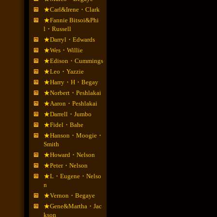
★Carl&Irene・Clark
★Fannie Bitsoi&Phi
l・Russell
★Darryl・Edwards
★Wes・Willie
★Edison・Cummings
★Leo・Yazzie
★Harry・H・Begay
★Norbert・Peshlakai
★Aaron・Peshlakai
★Darrell・Jumbo
★Fidel・Bahe
★Hanson・Moogie・
Smith
★Howard・Nelson
★Peter・Nelson
★L・Eugene・Nelso
n
★Vernon・Begaye
★Gene&Martha・Jac
kson