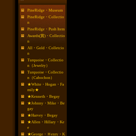
PineRidge・Museum
PineRidge・Collectio
n
PineRidge・Push Item
Awards(賞)・Collectio
n
All・Gold・Colletcio
n
Turquoise・Collectio
n（Jewelry）
Turquoise・Collectio
n（Cabochon）
★White・Hogan・Fa
mily★
★Kenneth・Begay
★Johnny・Mike・Be
gay
★Harvey・Begay
★Allen・Hillary・Ke
e
★George・Ｈenry・K