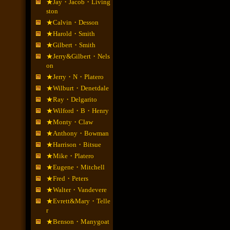
★Jay・Jacob・Living
ston
★Calvin・Desson
★Harold・Smith
★Gilbert・Smith
★Jerry&Gilbert・Nels
on
★Jerry・N・Platero
★Wilburt・Denetdale
★Ray・Delgarito
★Wilford・B・Henry
★Monty・Claw
★Anthony・Bowman
★Harrison・Bitsue
★Mike・Platero
★Eugene・Mitchell
★Fred・Peters
★Walter・Vandevere
★Evrett&Mary・Telle
r
★Benson・Manygoat