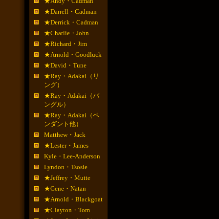
★Andy・Cadman
★Darrell・Cadman
★Derrick・Cadman
★Charlie・John
★Richard・Jim
★Arnold・Goodluck
★David・Tune
★Ray・Adakai（リ
ング）
★Ray・Adakai（バ
ングル）
★Ray・Adakai（ペ
ンダント他）
Matthew・Jack
★Lester・James
Kyle・Lee-Anderson
Lyndon・Tsosie
★Jeffrey・Mutte
★Gene・Natan
★Arnold・Blackgoat
★Clayton・Tom