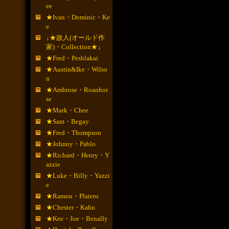
ee
★Ivan・Dominic・Ke
e
↓★故人(オールド作
家)・Collection★↓
★Fred・Peshlakai
★Austin&Ike・Wilso
n
★Ambrose・Roanhor
se
★Mark・Chee
★Sam・Begay
★Fred・Thompson
★Johnny・Pablo
★Richard・Henry・Y
azzie
★Luke・Billy・Yazzi
e
★Ramon・Platero
★Chester・Kahn
★Kee・Joe・Benally