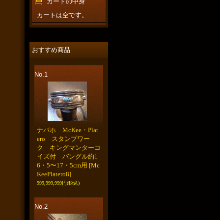
カートの中身
カートは空です。
おすすめ商品
No.1
ナバホ McKee・Plat
ero スタンプワー
ク キングマンターコ
イズ付 バングル約1
6・5〜17・5cm用
[Mc
KeePlatero8]
999,999,999円
(税込)
No.2