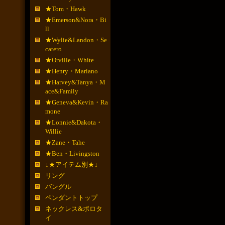
★Tom・Hawk
★Emerson&Nora・Bi
ll
★Wylie&Landon・Se
catero
★Orville・White
★Henry・Mariano
★Harvey&Tanya・M
ace&Family
★Geneva&Kevin・Ra
mone
★Lonnie&Dakota・
Willie
★Zane・Tahe
★Ben・Livingston
↓★アイテム別★↓
リング
バングル
ペンダントトップ
ネックレス&ボロタ
イ