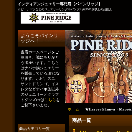
インディアンジュエリー専門店【パインリッジ】
ホピ・ナバホなどのジュエリーリングやバングル約5000点以上の品揃え
ようこそパインリ
ッジへ！
当店ホームページをご
覧頂き、誠にありがと
う御座います。こちら
はナバホ族ジュエリー
を販売しているHPにな
ります。ホピ、ズニ、
サントドミンゴ、イス
レタなどナバホ族以外
のジュエリーとクラフ
トグッズetcは
こちら
を
ご覧下さいませ。
ホーム
｜
★Harvey&Tanya・Mace&F
商品一覧
商品カテゴリ一覧