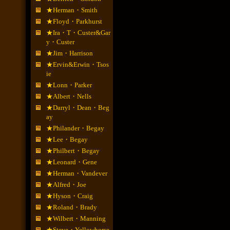
★Herman・Smith
★Floyd・Parkhurst
★Ira・T・Custer&Gar
y・Custer
★Jim・Harrison
★Ervin&Erwin・Tsos
ie
★Lonn・Parker
★Albert・Nells
★Darryl・Dean・Beg
ay
★Philander・Begay
★Lee・Begay
★Philbert・Begay
★Leonard・Gene
★Herman・Vandever
★Alfred・Joe
★Hyson・Craig
★Roland・Brady
★Wilbert・Manning
★Steve・Yellowhorse