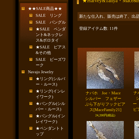
★Harvey&Tanya・Mace&F
★★SALE商品★★
SALE リング
新たな仕入れ、販売は終了、出
SALE バングル
登録アイテム数
:
11件
★SALE ペンダ
ント&ネックレ
ス&ボロタイ
★SALE ピアス
&その他
SALE ビーズワ
ーク
Navajo Jewelry
★リング(シルバ
ー・ルース)
★リング(インレ
ナ
ナバホ Joe・Mace
イワーク)
シルバー フェザー
★バングル(シル
ー
ぶら下がりフックピア
バー・ルース)
ピ
ス
[MaceFamily21]
★バングル(イン
24,200円
(税込)
レイワーク)
★ペンダントト
ップ