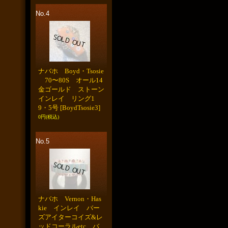
No.4
ナバホ Boyd・Tsosie
70〜80S オール14
金ゴールド ストーン
インレイ リング1
9・5号
[BoydTsosie3]
0円
(税込)
No.5
ナバホ Vernon・Has
kie インレイ バー
ズアイターコイズ&レ
ッドコーラルetc バ