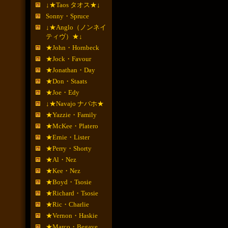
↓★Taos タオス★↓
Sonny・Spruce
↓★Anglo（ノンネイ
ティヴ）★↓
★John・Hornbeck
★Jock・Favour
★Jonathan・Day
★Don・Staats
★Joe・Edy
↓★Navajo ナバホ★
★Yazzie・Family
★McKee・Platero
★Ernie・Lister
★Perry・Shorty
★Al・Nez
★Kee・Nez
★Boyd・Tsosie
★Richard・Tsosie
★Ric・Charlie
★Vernon・Haskie
★Marco・Begaye