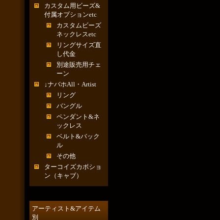
カスタム用ビーズ&
付属オプションetc
カスタムビーズ
ネックレスetc
リングサイズ直
し代金
別途販売用チェ
ーン
↓ナバホAll・Artist
リング
バングル
ペンダント&ネ
ックレス
ベルト&バック
ル
その他
ターコイズカボショ
ン（キャブ）
アーティスト&アイテム
別