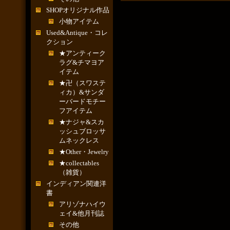
SHOPオリジナル作品
小物アイテム
Used&Antique・コレ
クション
★アンティーク
ラグ&チマヨア
イテム
★卍（スワステ
ィカ）&サンダ
ーバードモチー
フアイテム
★ナジャ&スカ
ッシュブロッサ
ムネックレス
★Other・Jewelry
★collectables
（雑貨）
インディアン関連洋
書
アリゾナハイウ
ェイ&他月刊誌
その他