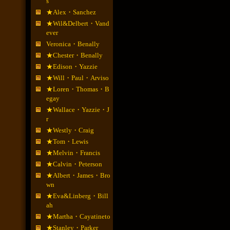
s
★Alex・Sanchez
★Wil&Delbert・Vand
ever
Veronica・Benally
★Chester・Benally
★Edison・Yazzie
★Will・Paul・Arviso
★Loren・Thomas・B
egay
★Wallace・Yazzie・J
r
★Westly・Craig
★Tom・Lewis
★Melvin・Francis
★Calvin・Peterson
★Albert・James・Bro
wn
★Eva&Linberg・Bill
ah
★Martha・Cayatineto
★Stanley・Parker