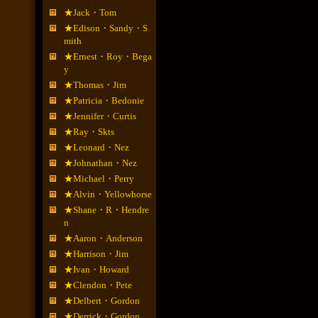
★Jack・Tom
★Edison・Sandy・S
mith
★Ernest・Roy・Bega
y
★Thomas・Jim
★Patricia・Bedonie
★Jennifer・Curtis
★Ray・Skts
★Leonard・Nez
★Johnathan・Nez
★Michael・Perry
★Alvin・Yellowhorse
★Shane・R・Hendre
n
★Aaron・Anderson
★Harrison・Jim
★Ivan・Howard
★Clendon・Pete
★Delbert・Gordon
★Derrick・Gordon