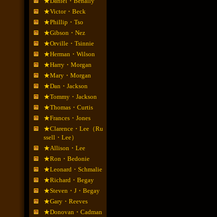
★Daniel・Benally
★Victor・Beck
★Phillip・Tso
★Gibson・Nez
★Orville・Tsinnie
★Herman・Wilson
★Harry・Morgan
★Mary・Morgan
★Dan・Jackson
★Tommy・Jackson
★Thomas・Curtis
★Frances・Jones
★Clarence・Lee（Ru
ssell・Lee）
★Allison・Lee
★Ron・Bedonie
★Leonard・Schmalie
★Richard・Begay
★Steven・J・Begay
★Gary・Reeves
★Donovan・Cadman