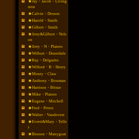
★Jay・Jacob・Living
ston
★Calvin・Desson
★Harold・Smith
★Gilbert・Smith
★Jerry&Gilbert・Nels
on
★Jerry・N・Platero
★Wilburt・Denetdale
★Ray・Delgarito
★Wilford・B・Henry
★Monty・Claw
★Anthony・Bowman
★Harrison・Bitsue
★Mike・Platero
★Eugene・Mitchell
★Fred・Peters
★Walter・Vandevere
★Evrett&Mary・Telle
r
★Benson・Manygoat