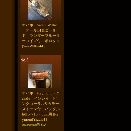
ナバホ Wes・Willie
オール14金ゴール
ド ランダーブルータ
ーコイズ付 ボロタイ
[WesWillie44]
No.3
ナバホ Raymond・Y
azzie インレイ ピ
ンクコーラル&カラー
ストーン付 バングル
約15〜16・5cm用
[Ra
ymondYazzie1]
999,999,999円
(税込)