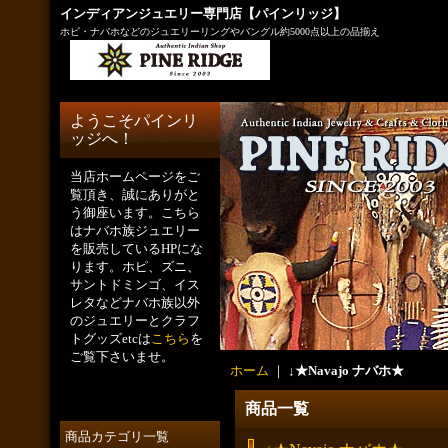
インディアンジュエリー専門店【パインリッジ】
ホピ・ナバホなどのジュエリーリングやバングル約5000点以上の品揃え
ようこそパインリ
ッジへ！
当店ホームページをご
覧頂き、誠にありがと
う御座います。こちら
はナバホ族ジュエリー
を販売しているHPにな
ります。ホピ、ズニ、
サントドミンゴ、イス
レタなどナバホ族以外
のジュエリーとクラフ
トグッズetcは
こちら
を
ご覧下さいませ。
ホーム
｜
↓★Navajo ナバホ★
商品一覧
商品カテゴリ一覧