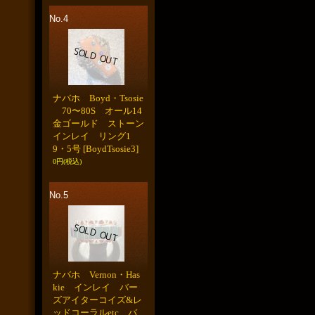
No.4
ナバホ Boyd・Tsosie
70〜80S オール14
金ゴールド ストーン
インレイ リング1
9・5号
[BoydTsosie3]
0円
(税込)
No.5
ナバホ Vernon・Has
kie インレイ バー
ズアイターコイズ&レ
ッドコーラルetc バ