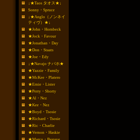
↓★Taos タオス★↓
Sonny・Spruce
↓★Anglo（ノンネイ
ティヴ）★↓
★John・Hornbeck
★Jock・Favour
★Jonathan・Day
★Don・Staats
★Joe・Edy
↓★Navajo ナバホ★
★Yazzie・Family
★McKee・Platero
★Ernie・Lister
★Perry・Shorty
★Al・Nez
★Kee・Nez
★Boyd・Tsosie
★Richard・Tsosie
★Ric・Charlie
★Vernon・Haskie
★Marco・Begaye