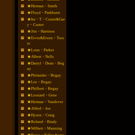
★Herman・Smith
★Floyd・Parkhurst
★Ira・T・Custer&Gar
y・Custer
★Jim・Harrison
★Ervin&Erwin・Tsos
ie
★Lonn・Parker
★Albert・Nells
★Darryl・Dean・Beg
ay
★Philander・Begay
★Lee・Begay
★Philbert・Begay
★Leonard・Gene
★Herman・Vandever
★Alfred・Joe
★Hyson・Craig
★Roland・Brady
★Wilbert・Manning
★Steve・Yellowhorse