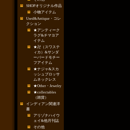
SHOPオリジナル作品
小物アイテム
Used&Antique・コレ
クション
★アンティーク
ラグ&チマヨア
イテム
★卍（スワステ
ィカ）&サンダ
ーバードモチー
フアイテム
★ナジャ&スカ
ッシュブロッサ
ムネックレス
★Other・Jewelry
★collectables
（雑貨）
インディアン関連洋
書
アリゾナハイウ
ェイ&他月刊誌
その他