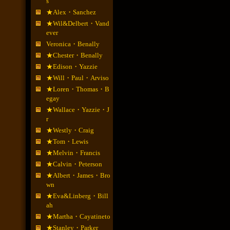
s
★Alex・Sanchez
★Wil&Delbert・Vand
ever
Veronica・Benally
★Chester・Benally
★Edison・Yazzie
★Will・Paul・Arviso
★Loren・Thomas・B
egay
★Wallace・Yazzie・J
r
★Westly・Craig
★Tom・Lewis
★Melvin・Francis
★Calvin・Peterson
★Albert・James・Bro
wn
★Eva&Linberg・Bill
ah
★Martha・Cayatineto
★Stanley・Parker