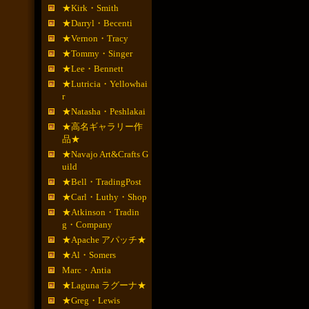
★Kirk・Smith
★Darryl・Becenti
★Vernon・Tracy
★Tommy・Singer
★Lee・Bennett
★Lutricia・Yellowhai
r
★Natasha・Peshlakai
★高名ギャラリー作
品★
★Navajo Art&Crafts G
uild
★Bell・TradingPost
★Carl・Luthy・Shop
★Atkinson・Tradin
g・Company
★Apache アパッチ★
★Al・Somers
Marc・Antia
★Laguna ラグーナ★
★Greg・Lewis