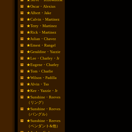
★Oscar・Alexius
★Albert・Jake
★Calvin・Martinez
★Terry・Martinez
★Rick・Martinez
★Julian・Chavez
★Ernest・Rangel
★Geraldine・Yazzie
★Lee・Charley・Jr
★Eugene・Charley
★Tom・Charlie
★Wilson・Padilla
★Alvin・Tso
★Kee・Yazzie・Jr
★Sunshine・Reeves
（リング）
★Sunshine・Reeves
（バングル）
★Sunshine・Reeves
（ペンダント&他）