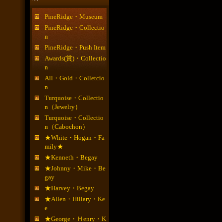
PineRidge・Museum
PineRidge・Collectio
n
PineRidge・Push Item
Awards(賞)・Collectio
n
All・Gold・Colletcio
n
Turquoise・Collectio
n（Jewelry）
Turquoise・Collectio
n（Cabochon）
★White・Hogan・Fa
mily★
★Kenneth・Begay
★Johnny・Mike・Be
gay
★Harvey・Begay
★Allen・Hillary・Ke
e
★George・Ｈenry・K