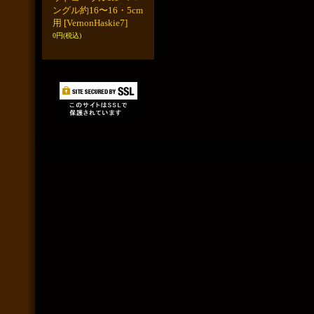
ングル約16〜16・5cm
用
[VernonHaskie7]
0円
(税込)