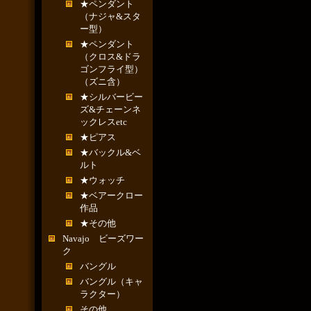
★ペンダント
（ナジャ&スタ
ー型）
★ペンダント
（クロス&ドラ
ゴンフライ型）
（ズニ含）
★シルバービー
ズ&チェーンネ
ックレスetc
★ピアス
★バックル&ベ
ルト
★ウォッチ
★ベアークロー
作品
★その他
Navajo ビーズワー
ク
バングル
バングル（キャ
ラクター）
その他