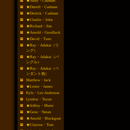
★Andy・Cadman
★Darrell・Cadman
★Derrick・Cadman
★Charlie・John
★Richard・Jim
★Arnold・Goodluck
★David・Tune
★Ray・Adakai（リ
ング）
★Ray・Adakai（バ
ングル）
★Ray・Adakai（ペ
ンダント他）
Matthew・Jack
★Lester・James
Kyle・Lee-Anderson
Lyndon・Tsosie
★Jeffrey・Mutte
★Gene・Natan
★Arnold・Blackgoat
★Clayton・Tom