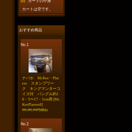
カートの中身
カートは空です。
おすすめ商品
No.1
ナバホ McKee・Plat
ero スタンプワー
ク キングマンターコ
イズ付 バングル約1
6・5〜17・5cm用
[Mc
KeePlatero8]
999,999,999円
(税込)
No.2