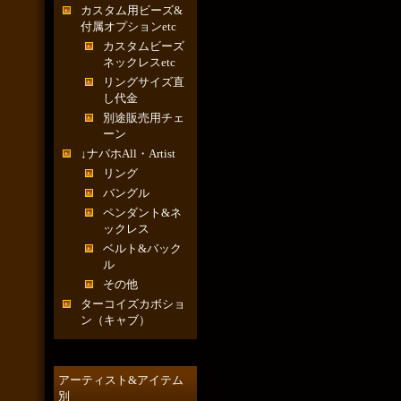
カスタム用ビーズ&
付属オプションetc
カスタムビーズ
ネックレスetc
リングサイズ直
し代金
別途販売用チェ
ーン
↓ナバホAll・Artist
リング
バングル
ペンダント&ネ
ックレス
ベルト&バック
ル
その他
ターコイズカボショ
ン（キャブ）
アーティスト&アイテム
別