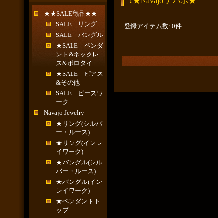
↓★Navajo ナバホ★
★★SALE商品★★
SALE リング
登録アイテム数
:
0件
SALE バングル
★SALE ペンダ
ント&ネックレ
ス&ボロタイ
★SALE ピアス
&その他
SALE ビーズワ
ーク
Navajo Jewelry
★リング(シルバ
ー・ルース)
★リング(インレ
イワーク)
★バングル(シル
バー・ルース)
★バングル(イン
レイワーク)
★ペンダントト
ップ