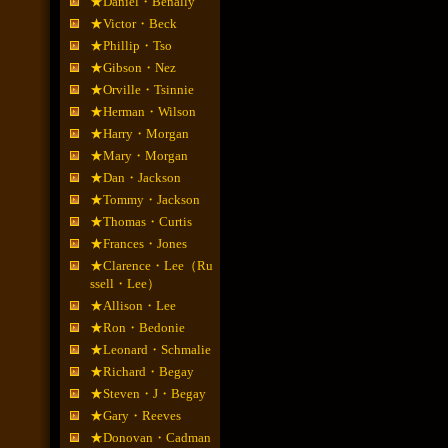
★Daniel・Benally
★Victor・Beck
★Phillip・Tso
★Gibson・Nez
★Orville・Tsinnie
★Herman・Wilson
★Harry・Morgan
★Mary・Morgan
★Dan・Jackson
★Tommy・Jackson
★Thomas・Curtis
★Frances・Jones
★Clarence・Lee（Ru
ssell・Lee）
★Allison・Lee
★Ron・Bedonie
★Leonard・Schmalie
★Richard・Begay
★Steven・J・Begay
★Gary・Reeves
★Donovan・Cadman