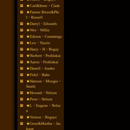
★Carl&Irene・Clark
★Fannie Bitsoi&Phi
l・Russell
★Darryl・Edwards
★Wes・Willie
★Edison・Cummings
★Leo・Yazzie
★Harry・H・Begay
★Norbert・Peshlakai
★Aaron・Peshlakai
★Darrell・Jumbo
★Fidel・Bahe
★Hanson・Moogie・
Smith
★Howard・Nelson
★Peter・Nelson
★L・Eugene・Nelso
n
★Vernon・Begaye
★Gene&Martha・Jac
kson