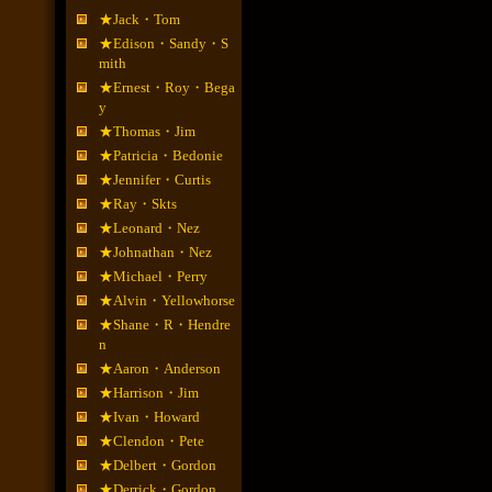
★Jack・Tom
★Edison・Sandy・S
mith
★Ernest・Roy・Bega
y
★Thomas・Jim
★Patricia・Bedonie
★Jennifer・Curtis
★Ray・Skts
★Leonard・Nez
★Johnathan・Nez
★Michael・Perry
★Alvin・Yellowhorse
★Shane・R・Hendre
n
★Aaron・Anderson
★Harrison・Jim
★Ivan・Howard
★Clendon・Pete
★Delbert・Gordon
★Derrick・Gordon