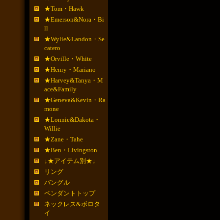
★Tom・Hawk
★Emerson&Nora・Bi
ll
★Wylie&Landon・Se
catero
★Orville・White
★Henry・Mariano
★Harvey&Tanya・M
ace&Family
★Geneva&Kevin・Ra
mone
★Lonnie&Dakota・
Willie
★Zane・Tahe
★Ben・Livingston
↓★アイテム別★↓
リング
バングル
ペンダントトップ
ネックレス&ボロタ
イ