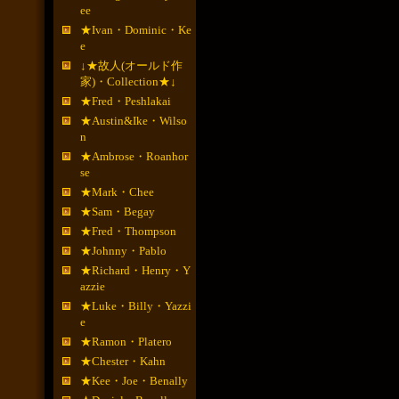
ee
★Ivan・Dominic・Ke
e
↓★故人(オールド作
家)・Collection★↓
★Fred・Peshlakai
★Austin&Ike・Wilso
n
★Ambrose・Roanhor
se
★Mark・Chee
★Sam・Begay
★Fred・Thompson
★Johnny・Pablo
★Richard・Henry・Y
azzie
★Luke・Billy・Yazzi
e
★Ramon・Platero
★Chester・Kahn
★Kee・Joe・Benally