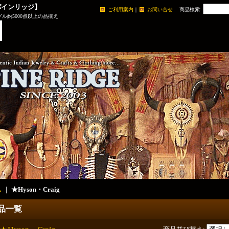
パインリッジ】
ご利用案内
｜
お問い合せ
商品検索
:
ル約5000点以上の品揃え
ム
｜
★Hyson・Craig
品一覧