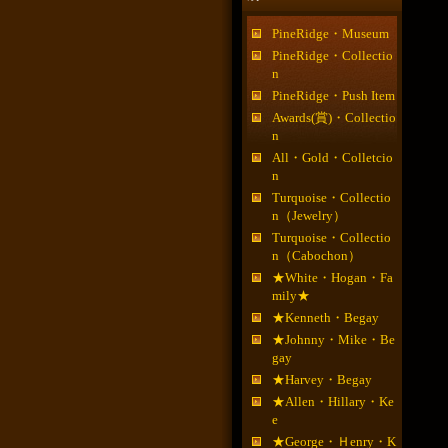
PineRidge・Museum
PineRidge・Collectio
n
PineRidge・Push Item
Awards(賞)・Collectio
n
All・Gold・Colletcio
n
Turquoise・Collectio
n（Jewelry）
Turquoise・Collectio
n（Cabochon）
★White・Hogan・Fa
mily★
★Kenneth・Begay
★Johnny・Mike・Be
gay
★Harvey・Begay
★Allen・Hillary・Ke
e
★George・Ｈenry・K