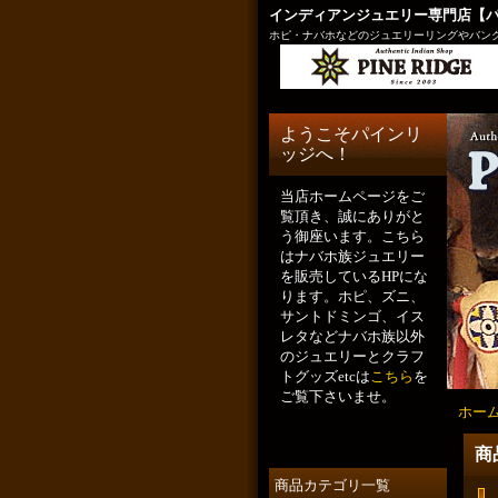
インディアンジュエリー専門店【
ホピ・ナバホなどのジュエリーリングやバング
ようこそパインリ
ッジへ！
当店ホームページをご
覧頂き、誠にありがと
う御座います。こちら
はナバホ族ジュエリー
を販売しているHPにな
ります。ホピ、ズニ、
サントドミンゴ、イス
レタなどナバホ族以外
のジュエリーとクラフ
トグッズetcは
こちら
を
ご覧下さいませ。
ホー
商
商品カテゴリ一覧