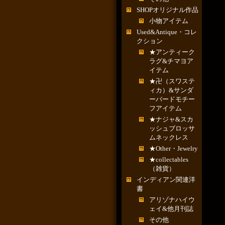
SHOPオリジナル作品
小物アイテム
Used&Antique・コレ
クション
★アンティーク
ラグ&チマヨア
イテム
★卍（スワステ
ィカ）&サンダ
ーバードモチー
フアイテム
★ナジャ&スカ
ッシュブロッサ
ムネックレス
★Other・Jewelry
★collectables
（雑貨）
インディアン関連洋
書
アリゾナハイウ
ェイ&他月刊誌
その他