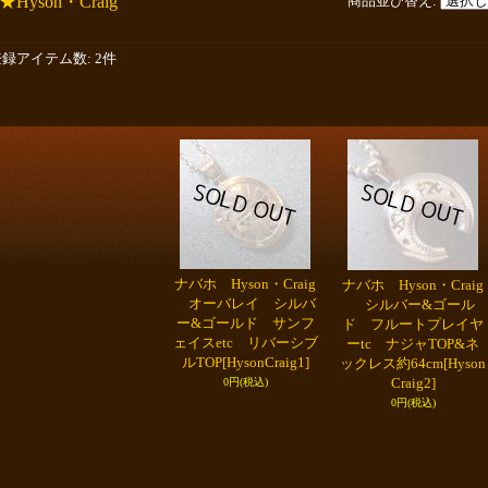
★Hyson・Craig
商品並び替え
:
登録アイテム数
:
2件
ナバホ Hyson・Craig
ナバホ Hyson・Craig
オーバレイ シルバ
シルバー&ゴール
ー&ゴールド サンフ
ド フルートプレイヤ
ェイスetc リバーシブ
ーtc ナジャTOP&ネ
ルTOP
[HysonCraig1]
ックレス約64cm
[Hyson
Craig2]
0円
(税込)
0円
(税込)