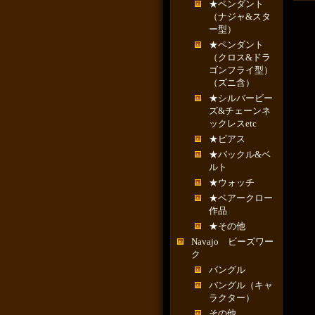
★ペンダント
（ナジャ&スタ
ー型）
★ペンダント
（クロス&ドラ
ゴンフライ型）
（ズニ含）
★シルバービー
ズ&チェーンネ
ックレスetc
★ピアス
★バックル&ベ
ルト
★ウォッチ
★ベアークロー
作品
★その他
Navajo ビーズワー
ク
バングル
バングル（キャ
ラクター）
その他