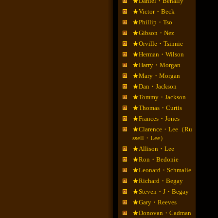
★Daniel・Benally
★Victor・Beck
★Phillip・Tso
★Gibson・Nez
★Orville・Tsinnie
★Herman・Wilson
★Harry・Morgan
★Mary・Morgan
★Dan・Jackson
★Tommy・Jackson
★Thomas・Curtis
★Frances・Jones
★Clarence・Lee（Ru
ssell・Lee）
★Allison・Lee
★Ron・Bedonie
★Leonard・Schmalie
★Richard・Begay
★Steven・J・Begay
★Gary・Reeves
★Donovan・Cadman