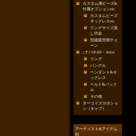
カスタム用ビーズ&
付属オプションetc
カスタムビーズ
ネックレスetc
リングサイズ直
し代金
別途販売用チェ
ーン
↓ナバホAll・Artist
リング
バングル
ペンダント&ネ
ックレス
ベルト&バック
ル
その他
ターコイズカボショ
ン（キャブ）
アーティスト&アイテム
別