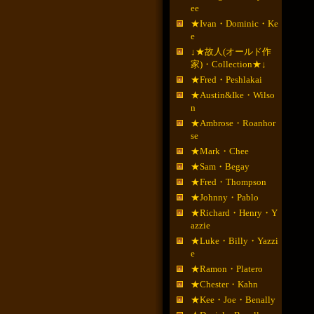
ee
★Ivan・Dominic・Ke
e
↓★故人(オールド作
家)・Collection★↓
★Fred・Peshlakai
★Austin&Ike・Wilso
n
★Ambrose・Roanhor
se
★Mark・Chee
★Sam・Begay
★Fred・Thompson
★Johnny・Pablo
★Richard・Henry・Y
azzie
★Luke・Billy・Yazzi
e
★Ramon・Platero
★Chester・Kahn
★Kee・Joe・Benally