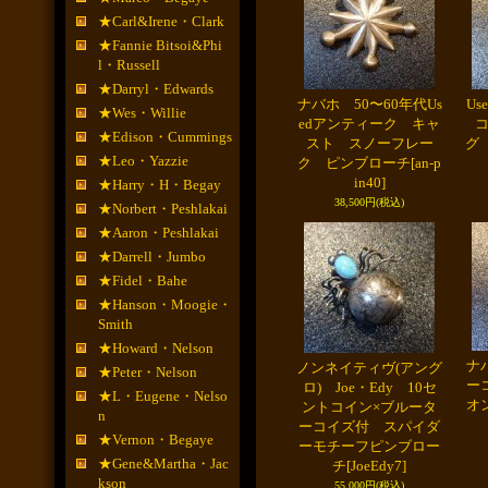
★Carl&Irene・Clark
★Fannie Bitsoi&Phi
l・Russell
★Darryl・Edwards
ナバホ 50〜60年代Us
Us
★Wes・Willie
edアンティーク キャ
★Edison・Cummings
スト スノーフレー
グ
★Leo・Yazzie
ク ピンブローチ
[an-p
in40]
★Harry・H・Begay
38,500円
(税込)
★Norbert・Peshlakai
★Aaron・Peshlakai
★Darrell・Jumbo
★Fidel・Bahe
★Hanson・Moogie・
Smith
★Howard・Nelson
ナ
ノンネイティヴ(アング
★Peter・Nelson
ー
ロ) Joe・Edy 10セ
★L・Eugene・Nelso
オ
ントコイン×ブルータ
n
ーコイズ付 スパイダ
★Vernon・Begaye
ーモチーフピンブロー
★Gene&Martha・Jac
チ
[JoeEdy7]
kson
55,000円
(税込)