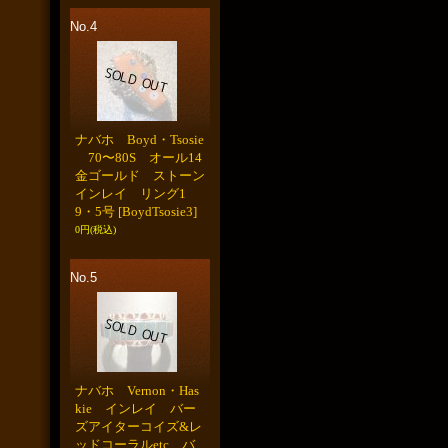
No.4
ナバホ Boyd・Tsosie
70〜80S オール14
金ゴールド ストーン
インレイ リング1
9・5号
[BoydTsosie3]
0円
(税込)
No.5
ナバホ Vernon・Has
kie インレイ バー
ズアイターコイズ&レ
ッドコーラルetc バ