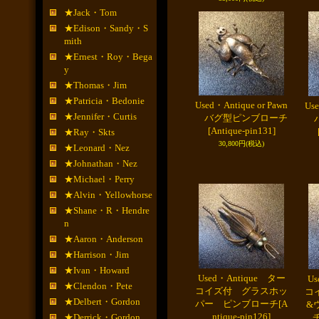
★Jack・Tom
★Edison・Sandy・S
mith
★Ernest・Roy・Bega
y
★Thomas・Jim
★Patricia・Bedonie
Used・Antique or Pawn
Use
★Jennifer・Curtis
バグ型ピンブローチ
バ
[Antique-pin131]
★Ray・Skts
30,800円
(税込)
★Leonard・Nez
★Johnathan・Nez
★Michael・Perry
★Alvin・Yellowhorse
★Shane・R・Hendre
n
★Aaron・Anderson
★Harrison・Jim
★Ivan・Howard
Used・Antique ター
Us
★Clendon・Pete
コイズ付 グラスホッ
コ
★Delbert・Gordon
パー ピンブローチ
[A
&
ntique-pin126]
★Derrick・Gordon