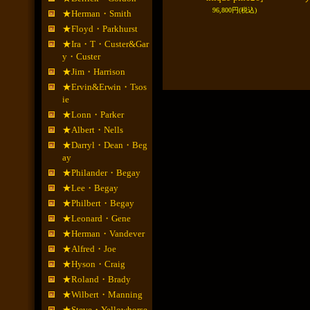
96,800円
(税込)
★Herman・Smith
★Floyd・Parkhurst
★Ira・T・Custer&Gar
y・Custer
★Jim・Harrison
★Ervin&Erwin・Tsos
ie
★Lonn・Parker
★Albert・Nells
★Darryl・Dean・Beg
ay
★Philander・Begay
★Lee・Begay
★Philbert・Begay
★Leonard・Gene
★Herman・Vandever
★Alfred・Joe
★Hyson・Craig
★Roland・Brady
★Wilbert・Manning
★Steve・Yellowhorse