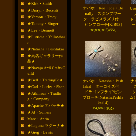
★Kirk・Smith
ナバホ Kee・Joe・Be
Use
★Darryl・Becenti
nally スタンプワー
ズ
★Vernon・Tracy
ク ラピスラズリ付
ド
★Tommy・Singer
ピンブローチ
[KJB93]
ー
★Lee・Bennett
999,999,999円
(税込)
★Lutricia・Yellowhai
r
★Natasha・Peshlakai
★高名ギャラリー作
品★
★Navajo Art&Crafts G
uild
★Bell・TradingPost
ナバホ Natasha・Pesh
ナバ
lakai ターコイズ付
ス
★Carl・Luthy・Shop
ドラゴンフライ?ピン
タ
★Atkinson・Tradin
ブローチ
[NatashaPeshla
ム）
g・Company
kai14]
★Apache アパッチ★
154,000円
(税込)
★Al・Somers
Marc・Antia
★Laguna ラグーナ★
★Greg・Lewis