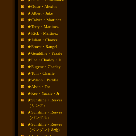
★Oscar・Alexius
★Albert・Jake
★Calvin・Martinez
★Terry・Martinez
★Rick・Martinez
★Julian・Chavez
★Ernest・Rangel
★Geraldine・Yazzie
★Lee・Charley・Jr
★Eugene・Charley
★Tom・Charlie
★Wilson・Padilla
★Alvin・Tso
★Kee・Yazzie・Jr
★Sunshine・Reeves
（リング）
★Sunshine・Reeves
（バングル）
★Sunshine・Reeves
（ペンダント&他）