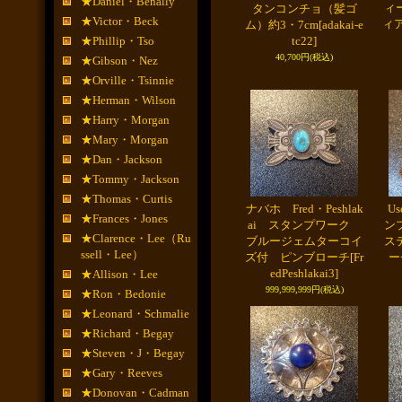
★Daniel・Benally
ィ
タンコンチョ（髪ゴ
★Victor・Beck
ィ
ム）約3・7cm
[adakai-e
★Phillip・Tso
tc22]
40,700円
(税込)
★Gibson・Nez
★Orville・Tsinnie
★Herman・Wilson
★Harry・Morgan
★Mary・Morgan
★Dan・Jackson
★Tommy・Jackson
★Thomas・Curtis
ナバホ Fred・Peshlak
Us
★Frances・Jones
ai スタンプワーク
ン
★Clarence・Lee（Ru
ブルージェムターコイ
ス
ssell・Lee）
ズ付 ピンブローチ
[Fr
ー
edPeshlakai3]
★Allison・Lee
999,999,999円
(税込)
★Ron・Bedonie
★Leonard・Schmalie
★Richard・Begay
★Steven・J・Begay
★Gary・Reeves
★Donovan・Cadman