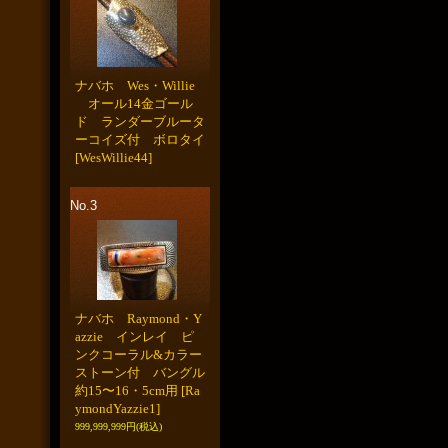
ナバホ Wes・Willie
オール14金ゴール
ド ランダーブルータ
ーコイズ付 ボロタイ
[WesWillie44]
No.3
ナバホ Raymond・Y
azzie インレイ ピ
ンクコーラル&カラー
ストーン付 バングル
約15〜16・5cm用
[Ra
ymondYazzie1]
999,999,999円
(税込)