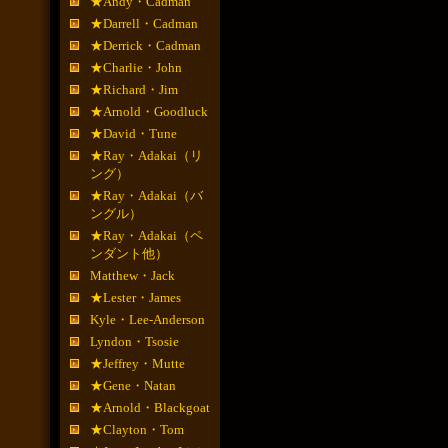
★Andy・Cadman
★Darrell・Cadman
★Derrick・Cadman
★Charlie・John
★Richard・Jim
★Arnold・Goodluck
★David・Tune
★Ray・Adakai（リ
ング）
★Ray・Adakai（バ
ングル）
★Ray・Adakai（ペ
ンダント他）
Matthew・Jack
★Lester・James
Kyle・Lee-Anderson
Lyndon・Tsosie
★Jeffrey・Mutte
★Gene・Natan
★Arnold・Blackgoat
★Clayton・Tom