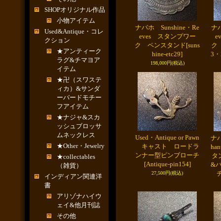
SHOPオリジナル作品
小物アイテム
ナバホ Sunshine・Re
ナバ
Used&Antique・コレ
eves スタンプワー
e
クション
ク ペンスタンド
[suns
ク
★アンティーク
hine-etc29]
3・
ラグ&チマヨア
198,000円
(税込)
イテム
★卍（スワステ
ィカ）&サンダ
ーバードモチー
フアイテム
★ナジャ&スカ
ッシュブロッサ
ムネックレス
Used・Antique or Pawn
ナバ
★Other・Jewelry
キャスト ロードラ
ha
ンナー型ピンブローチ
タ
★collectables
[Antique-pin154]
&
（雑貨）
27,500円
(税込)
インディアン関連洋
書
アリゾナハイウ
ェイ&他月刊誌
その他