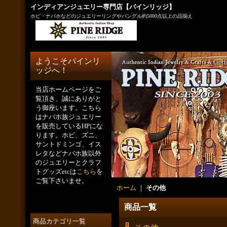
インディアンジュエリー専門店【パインリッジ】
ホピ・ナバホなどのジュエリーリングやバングル約5000点以上の品揃え
ようこそパインリ
ッジへ！
当店ホームページをご
覧頂き、誠にありがと
う御座います。こちら
はナバホ族ジュエリー
を販売しているHPにな
ります。ホピ、ズニ、
サントドミンゴ、イス
レタなどナバホ族以外
のジュエリーとクラフ
トグッズetcは
こちら
を
ご覧下さいませ。
ホーム
｜
その他
商品一覧
商品カテゴリ一覧