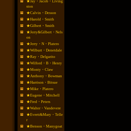
★Jay・Jacob・Living
ston
★Calvin・Desson
★Harold・Smith
★Gilbert・Smith
★Jerry&Gilbert・Nels
on
★Jerry・N・Platero
★Wilburt・Denetdale
★Ray・Delgarito
★Wilford・B・Henry
★Monty・Claw
★Anthony・Bowman
★Harrison・Bitsue
★Mike・Platero
★Eugene・Mitchell
★Fred・Peters
★Walter・Vandevere
★Evrett&Mary・Telle
r
★Benson・Manygoat