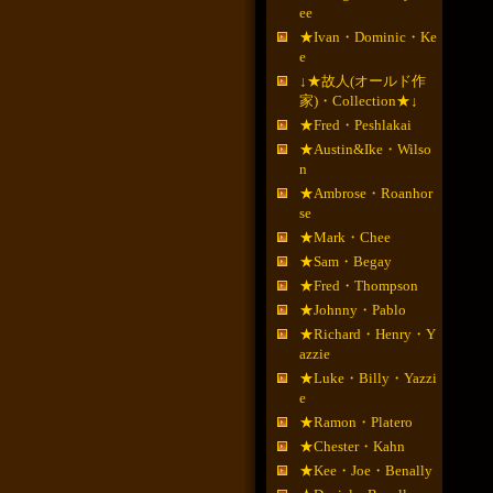
ee
★Ivan・Dominic・Ke
e
↓★故人(オールド作
家)・Collection★↓
★Fred・Peshlakai
★Austin&Ike・Wilso
n
★Ambrose・Roanhor
se
★Mark・Chee
★Sam・Begay
★Fred・Thompson
★Johnny・Pablo
★Richard・Henry・Y
azzie
★Luke・Billy・Yazzi
e
★Ramon・Platero
★Chester・Kahn
★Kee・Joe・Benally