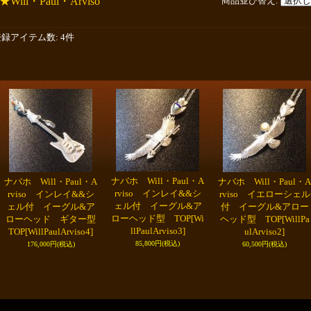
★Will・Paul・Arviso
商品並び替え
:
登録アイテム数
:
4件
ナバホ Will・Paul・A
ナバホ Will・Paul・A
ナバホ Will・Paul・A
rviso インレイ&&シ
rviso インレイ&&シ
rviso イエローシェル
ェル付 イーグル&ア
ェル付 イーグル&ア
付 イーグル&アロー
ローヘッド型 TOP
[Wi
ローヘッド ギター型
ヘッド型 TOP
[WillPa
llPaulArviso3]
TOP
[WillPaulArviso4]
ulArviso2]
85,800円
(税込)
176,000円
(税込)
60,500円
(税込)