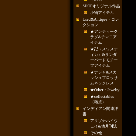
SHOPオリジナル作品
小物アイテム
Used&Antique・コレ
クション
★アンティーク
ラグ&チマヨア
イテム
★卍（スワステ
ィカ）&サンダ
ーバードモチー
フアイテム
★ナジャ&スカ
ッシュブロッサ
ムネックレス
★Other・Jewelry
★collectables
（雑貨）
インディアン関連洋
書
アリゾナハイウ
ェイ&他月刊誌
その他