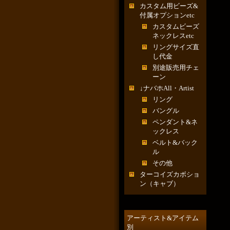
カスタム用ビーズ&
付属オプションetc
カスタムビーズ
ネックレスetc
リングサイズ直
し代金
別途販売用チェ
ーン
↓ナバホAll・Artist
リング
バングル
ペンダント&ネ
ックレス
ベルト&バック
ル
その他
ターコイズカボショ
ン（キャブ）
アーティスト&アイテム
別