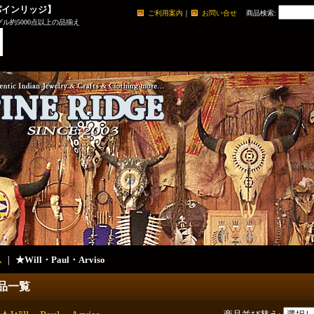
パインリッジ】
ご利用案内
｜
お問い合せ
商品検索
:
ル約5000点以上の品揃え
ム
｜
★Will・Paul・Arviso
品一覧