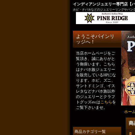
インディアンジュエリー専門店【
ホピ・ナバホなどのジュエリーリングやバング
ようこそパインリ
ッジへ！
当店ホームページをご
覧頂き、誠にありがと
う御座います。こちら
はナバホ族ジュエリー
を販売しているHPにな
ります。ホピ、ズニ、
サントドミンゴ、イス
レタなどナバホ族以外
のジュエリーとクラフ
トグッズetcは
こちら
を
ご覧下さいませ。
ホー
商
商品カテゴリ一覧