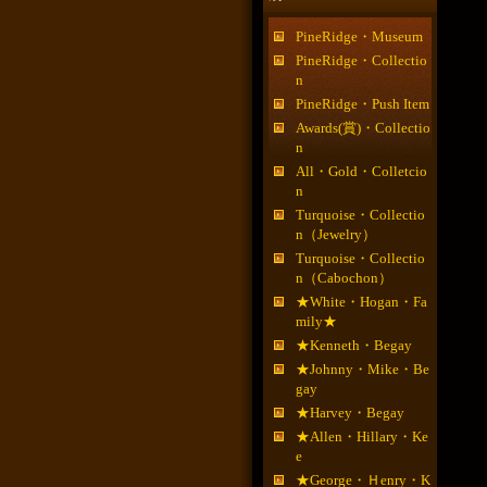
PineRidge・Museum
PineRidge・Collectio
n
PineRidge・Push Item
Awards(賞)・Collectio
n
All・Gold・Colletcio
n
Turquoise・Collectio
n（Jewelry）
Turquoise・Collectio
n（Cabochon）
★White・Hogan・Fa
mily★
★Kenneth・Begay
★Johnny・Mike・Be
gay
★Harvey・Begay
★Allen・Hillary・Ke
e
★George・Ｈenry・K