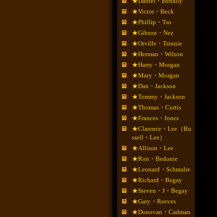
★Daniel・Benally
★Victor・Beck
★Phillip・Tso
★Gibson・Nez
★Orville・Tsinnie
★Herman・Wilson
★Harry・Morgan
★Mary・Morgan
★Dan・Jackson
★Tommy・Jackson
★Thomas・Curtis
★Frances・Jones
★Clarence・Lee（Ru
ssell・Lee）
★Allison・Lee
★Ron・Bedonie
★Leonard・Schmalie
★Richard・Begay
★Steven・J・Begay
★Gary・Reeves
★Donovan・Cadman