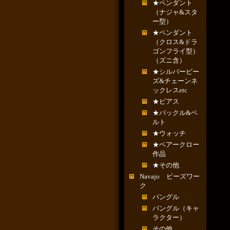
★ペンダント
（ナジャ&スタ
ー型）
★ペンダント
（クロス&ドラ
ゴンフライ型）
（ズニ含）
★シルバービー
ズ&チェーンネ
ックレスetc
★ピアス
★バックル&ベ
ルト
★ウォッチ
★ベアークロー
作品
★その他
Navajo ビーズワー
ク
バングル
バングル（キャ
ラクター）
その他