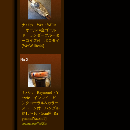
ナバホ Wes・Willie
オール14金ゴール
ド ランダーブルータ
ーコイズ付 ボロタイ
[WesWillie44]
No.3
ナバホ Raymond・Y
azzie インレイ ピ
ンクコーラル&カラー
ストーン付 バングル
約15〜16・5cm用
[Ra
ymondYazzie1]
999,999,999円
(税込)