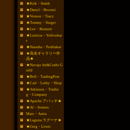
★Kirk・Smith
★Darryl・Becenti
★Vernon・Tracy
★Tommy・Singer
★Lee・Bennett
★Lutricia・Yellowhai
r
★Natasha・Peshlakai
★高名ギャラリー作
品★
★Navajo Art&Crafts G
uild
★Bell・TradingPost
★Carl・Luthy・Shop
★Atkinson・Tradin
g・Company
★Apache アパッチ★
★Al・Somers
Marc・Antia
★Laguna ラグーナ★
★Greg・Lewis