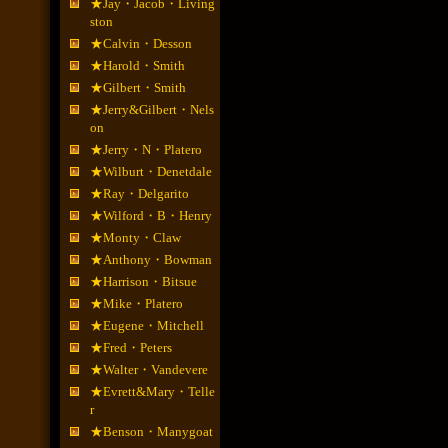
★Jay・Jacob・Living
ston
★Calvin・Desson
★Harold・Smith
★Gilbert・Smith
★Jerry&Gilbert・Nels
on
★Jerry・N・Platero
★Wilburt・Denetdale
★Ray・Delgarito
★Wilford・B・Henry
★Monty・Claw
★Anthony・Bowman
★Harrison・Bitsue
★Mike・Platero
★Eugene・Mitchell
★Fred・Peters
★Walter・Vandevere
★Evrett&Mary・Telle
r
★Benson・Manygoat