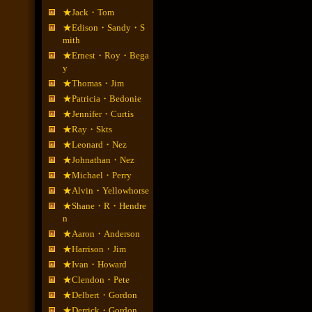
★Jack・Tom
★Edison・Sandy・S
mith
★Ernest・Roy・Bega
y
★Thomas・Jim
★Patricia・Bedonie
★Jennifer・Curtis
★Ray・Skts
★Leonard・Nez
★Johnathan・Nez
★Michael・Perry
★Alvin・Yellowhorse
★Shane・R・Hendre
n
★Aaron・Anderson
★Harrison・Jim
★Ivan・Howard
★Clendon・Pete
★Delbert・Gordon
★Derrick・Gordon