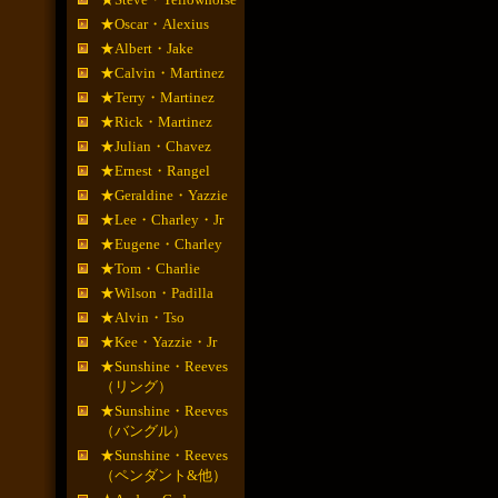
★Oscar・Alexius
★Albert・Jake
★Calvin・Martinez
★Terry・Martinez
★Rick・Martinez
★Julian・Chavez
★Ernest・Rangel
★Geraldine・Yazzie
★Lee・Charley・Jr
★Eugene・Charley
★Tom・Charlie
★Wilson・Padilla
★Alvin・Tso
★Kee・Yazzie・Jr
★Sunshine・Reeves
（リング）
★Sunshine・Reeves
（バングル）
★Sunshine・Reeves
（ペンダント&他）