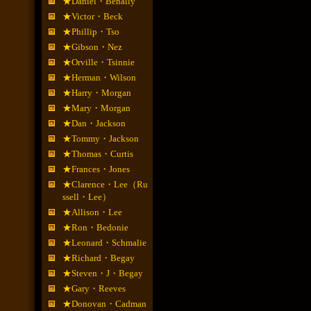
★Daniel・Benally
★Victor・Beck
★Phillip・Tso
★Gibson・Nez
★Orville・Tsinnie
★Herman・Wilson
★Harry・Morgan
★Mary・Morgan
★Dan・Jackson
★Tommy・Jackson
★Thomas・Curtis
★Frances・Jones
★Clarence・Lee（Ru
ssell・Lee）
★Allison・Lee
★Ron・Bedonie
★Leonard・Schmalie
★Richard・Begay
★Steven・J・Begay
★Gary・Reeves
★Donovan・Cadman