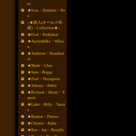
ee
★Ivan・Dominic・Ke
e
↓★故人(オールド作
家)・Collection★↓
★Fred・Peshlakai
★Austin&Ike・Wilso
n
★Ambrose・Roanhor
se
★Mark・Chee
★Sam・Begay
★Fred・Thompson
★Johnny・Pablo
★Richard・Henry・Y
azzie
★Luke・Billy・Yazzi
e
★Ramon・Platero
★Chester・Kahn
★Kee・Joe・Benally