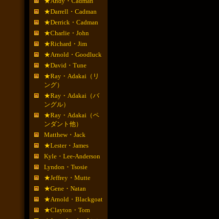
★Andy・Cadman
★Darrell・Cadman
★Derrick・Cadman
★Charlie・John
★Richard・Jim
★Arnold・Goodluck
★David・Tune
★Ray・Adakai（リ
ング）
★Ray・Adakai（バ
ングル）
★Ray・Adakai（ペ
ンダント他）
Matthew・Jack
★Lester・James
Kyle・Lee-Anderson
Lyndon・Tsosie
★Jeffrey・Mutte
★Gene・Natan
★Arnold・Blackgoat
★Clayton・Tom