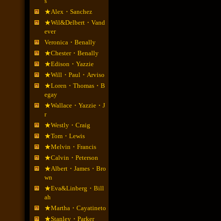
s
★Alex・Sanchez
★Wil&Delbert・Vand
ever
Veronica・Benally
★Chester・Benally
★Edison・Yazzie
★Will・Paul・Arviso
★Loren・Thomas・B
egay
★Wallace・Yazzie・J
r
★Westly・Craig
★Tom・Lewis
★Melvin・Francis
★Calvin・Peterson
★Albert・James・Bro
wn
★Eva&Linberg・Bill
ah
★Martha・Cayatineto
★Stanley・Parker