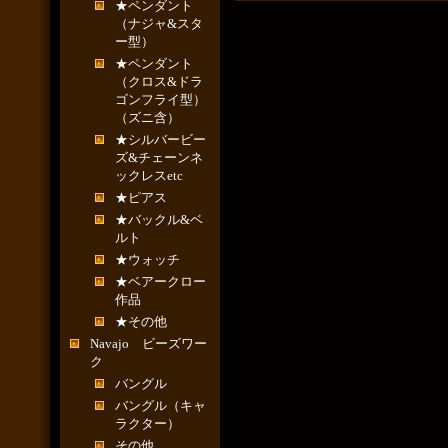
★ペンダント
（ナジャ&スタ
ー型）
★ペンダント
（クロス&ドラ
ゴンフライ型）
（ズニ含）
★シルバービー
ズ&チェーンネ
ックレスetc
★ピアス
★バックル&ベ
ルト
★ウォッチ
★ベアークロー
作品
★その他
Navajo ビーズワー
ク
バングル
バングル（キャ
ラクター）
その他