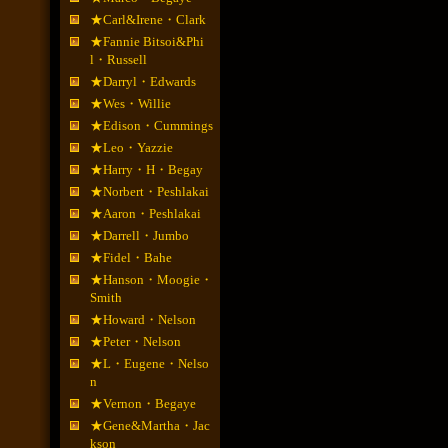
★Carl&Irene・Clark
★Fannie Bitsoi&Phi
l・Russell
★Darryl・Edwards
★Wes・Willie
★Edison・Cummings
★Leo・Yazzie
★Harry・H・Begay
★Norbert・Peshlakai
★Aaron・Peshlakai
★Darrell・Jumbo
★Fidel・Bahe
★Hanson・Moogie・
Smith
★Howard・Nelson
★Peter・Nelson
★L・Eugene・Nelso
n
★Vernon・Begaye
★Gene&Martha・Jac
kson