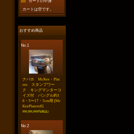
カートの中身
カートは空です。
おすすめ商品
No.1
ナバホ McKee・Plat
ero スタンプワー
ク キングマンターコ
イズ付 バングル約1
6・5〜17・5cm用
[Mc
KeePlatero8]
999,999,999円
(税込)
No.2