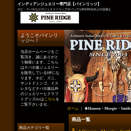
インディアンジュエリー専門店【パインリッジ】
ホピ・ナバホなどのジュエリーリングやバングル約5000点以上の品揃え
ようこそパインリ
ッジへ！
当店ホームページをご
覧頂き、誠にありがと
う御座います。こちら
はナバホ族ジュエリー
を販売しているHPにな
ります。ホピ、ズニ、
サントドミンゴ、イス
レタなどナバホ族以外
のジュエリーとクラフ
トグッズetcは
こちら
を
ご覧下さいませ。
ホーム
｜
★Hanson・Moogie・Smith
商品一覧
商品カテゴリ一覧