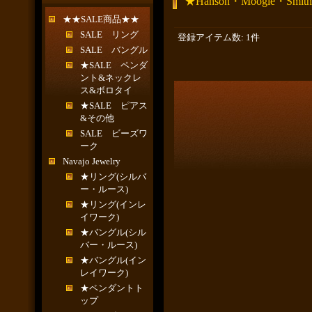
★Hanson・Moogie・Smith
★★SALE商品★★
SALE リング
登録アイテム数
:
1件
SALE バングル
★SALE ペンダ
ント&ネックレ
ス&ボロタイ
★SALE ピアス
&その他
SALE ビーズワ
ーク
Navajo Jewelry
★リング(シルバ
ー・ルース)
★リング(インレ
イワーク)
★バングル(シル
バー・ルース)
★バングル(イン
レイワーク)
★ペンダントト
ップ