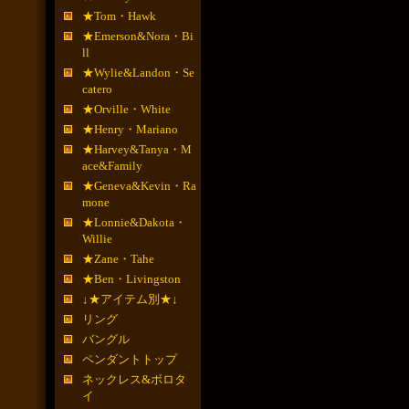
★Tom・Hawk
★Emerson&Nora・Bi
ll
★Wylie&Landon・Se
catero
★Orville・White
★Henry・Mariano
★Harvey&Tanya・M
ace&Family
★Geneva&Kevin・Ra
mone
★Lonnie&Dakota・
Willie
★Zane・Tahe
★Ben・Livingston
↓★アイテム別★↓
リング
バングル
ペンダントトップ
ネックレス&ボロタ
イ