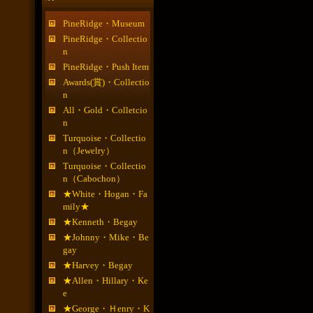
PineRidge・Museum
PineRidge・Collectio
n
PineRidge・Push Item
Awards(賞)・Collectio
n
All・Gold・Colletcio
n
Turquoise・Collectio
n（Jewelry）
Turquoise・Collectio
n（Cabochon）
★White・Hogan・Fa
mily★
★Kenneth・Begay
★Johnny・Mike・Be
gay
★Harvey・Begay
★Allen・Hillary・Ke
e
★George・Ｈenry・K