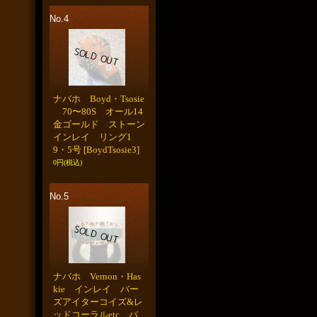
No.4
ナバホ Boyd・Tsosie
70〜80S オール14
金ゴールド ストーン
インレイ リング1
9・5号
[BoydTsosie3]
0円
(税込)
No.5
ナバホ Vernon・Has
kie インレイ バー
ズアイターコイズ&レ
ッドコーラルetc バ