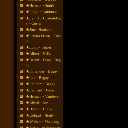
★Herman・Smith
★Floyd・Parkhurst
★Ira・T・Custer&Gar
y・Custer
★Jim・Harrison
★Ervin&Erwin・Tsos
ie
★Lonn・Parker
★Albert・Nells
★Darryl・Dean・Beg
ay
★Philander・Begay
★Lee・Begay
★Philbert・Begay
★Leonard・Gene
★Herman・Vandever
★Alfred・Joe
★Hyson・Craig
★Roland・Brady
★Wilbert・Manning
★Steve・Yellowhorse