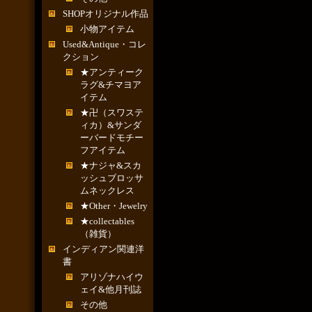
SHOPオリジナル作品
小物アイテム
Used&Antique・コレ
クション
★アンティーク
ラグ&チマヨア
イテム
★卍（スワステ
ィカ）&サンダ
ーバードモチー
フアイテム
★ナジャ&スカ
ッシュブロッサ
ムネックレス
★Other・Jewelry
★collectables
（雑貨）
インディアン関連洋
書
アリゾナハイウ
ェイ&他月刊誌
その他