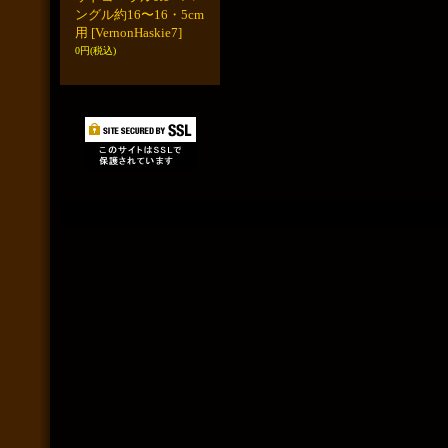
ングル約16〜16・5cm
用
[VernonHaskie7]
0円
(税込)