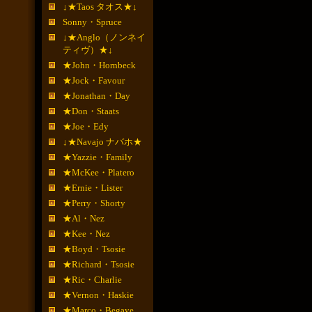
↓★Taos タオス★↓
Sonny・Spruce
↓★Anglo（ノンネイ
ティヴ）★↓
★John・Hornbeck
★Jock・Favour
★Jonathan・Day
★Don・Staats
★Joe・Edy
↓★Navajo ナバホ★
★Yazzie・Family
★McKee・Platero
★Ernie・Lister
★Perry・Shorty
★Al・Nez
★Kee・Nez
★Boyd・Tsosie
★Richard・Tsosie
★Ric・Charlie
★Vernon・Haskie
★Marco・Begaye