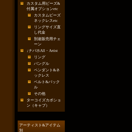
カスタム用ビーズ&
付属オプションetc
カスタムビーズ
ネックレスetc
リングサイズ直
し代金
別途販売用チェ
ーン
↓ナバホAll・Artist
リング
バングル
ペンダント&ネ
ックレス
ベルト&バック
ル
その他
ターコイズカボショ
ン（キャブ）
アーティスト&アイテム
別