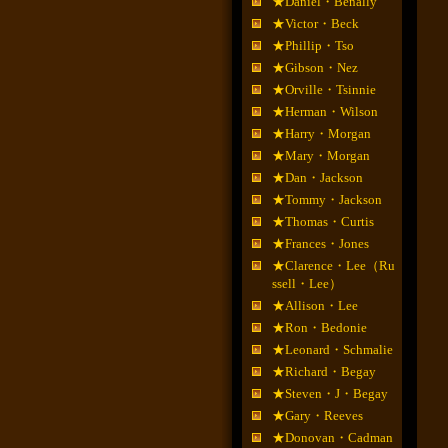
★Daniel・Benally
★Victor・Beck
★Phillip・Tso
★Gibson・Nez
★Orville・Tsinnie
★Herman・Wilson
★Harry・Morgan
★Mary・Morgan
★Dan・Jackson
★Tommy・Jackson
★Thomas・Curtis
★Frances・Jones
★Clarence・Lee（Ru
ssell・Lee）
★Allison・Lee
★Ron・Bedonie
★Leonard・Schmalie
★Richard・Begay
★Steven・J・Begay
★Gary・Reeves
★Donovan・Cadman