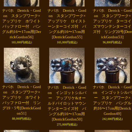
ナバホ Derrick・Gord
ナバホ Derrick・Gord
ナバホ Derrick・Gord
on スタンプワーク×
on スタンプワーク×
on スタンプワーク×
アップリケ ホワイト
アップリケ ロイスト
アップリケ ターコイ
バッファロー付 バン
ーンターコイズ付 バ
ズマウンテンターコイ
グル約16〜17cm用
[Der
ングル約16〜17cm用
ズ付 リング20号
[Derr
rickGordon56]
[DerrickGordon55]
ickGordon53]
165,000円
(税込)
165,000円
(税込)
96,800円
(税込)
ナバホ Derrick・Gord
ナバホ Derrick・Gord
ナバホ Derrick・Gord
on スタンプワーク×
on インゴットシルバ
on インゴットシルバ
アップリケ ホワイト
ー スタンプワーク×
ー アップリケ&オー
バッファロー付 リン
アップリケ バングル
ルドパイロットマウン
グ19・5号
[DerrickGord
約16〜17cm用
[Derrick
テンターコイズ付 バ
on51]
Gordon49]
ングル約16〜17cm用
88,000円
(税込)
[DerrickGordon50]
242,000円
(税込)
275,000円
(税込)