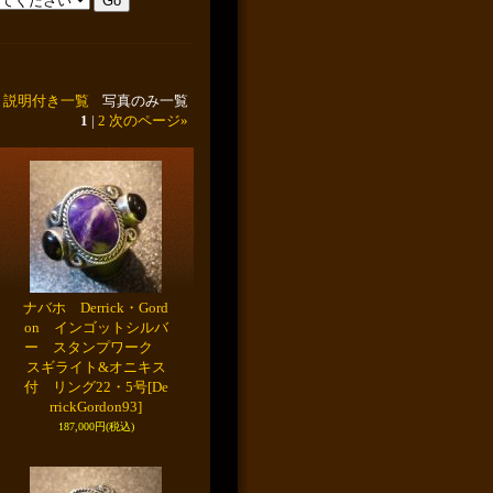
説明付き一覧
写真のみ一覧
1
|
2
次のページ
»
ナバホ Derrick・Gord
on インゴットシルバ
ー スタンプワーク
スギライト&オニキス
付 リング22・5号
[De
rrickGordon93]
187,000円
(税込)