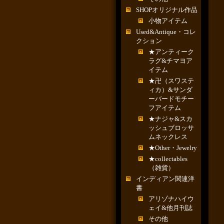
SHOPオリジナル作品
小物アイテム
Used&Antique・コレ
クション
★アンティーク
ラグ&チマヨア
イテム
★卍（スワステ
ィカ）&サンダ
ーバードモチー
フアイテム
★ナジャ&スカ
ッシュブロッサ
ムネックレス
★Other・Jewelry
★collectables
（雑貨）
インディアン関連洋
書
アリゾナハイウ
ェイ&他月刊誌
その他