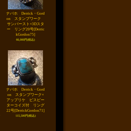
ナバホ Derrick・Gord
on スタンプワーク
サンバースト×3Dスタ
ー リング20号
[Derric
kGordon75]
66,000円
(税込)
ナバホ Derrick・Gord
on スタンプワーク×
アップリケ ビスビー
ターコイズ付 リング
22号
[DerrickGordon71]
115,500円
(税込)