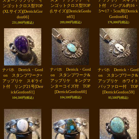
スターアップリケ イ
ンゴットクロス型TOP
ト付 バングル約16・
ンゴットクロス型TOP
(Lサイズ)
[DerrickGordo
5〜17・5cm用
[Derrick
(XLサイズ)
[DerrickGor
n65]
Gordon64]
don66]
209,000円
(税込)
176,000円
(税込)
231,000円
(税込)
ナバホ Derrick・Gord
ナバホ Derrick・Gord
ナバホ Derrick・Gord
on スタンプワーク&
on スタンプワーク×
on スタンプワーク&
アップリケ キングマ
アップリケ スギライ
アップリケ ホワイト
ンターコイズ付 TOP
ト付 リング21号
[Derr
バッファロー付 TOP
[DerrickGordon60]
ickGordon61]
[DerrickGordon59]
104,500円
(税込)
104,500円
(税込)
93,500円
(税込)