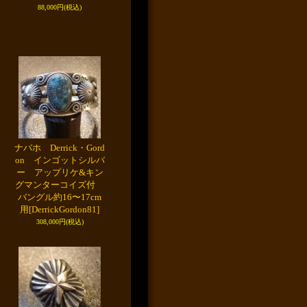
88,000円
(税込)
ナバホ Derrick・Gord
on インゴットシルバ
ー アップリケ&キン
グマンターコイズ付
バングル約16〜17cm
用
[DerrickGordon81]
308,000円
(税込)