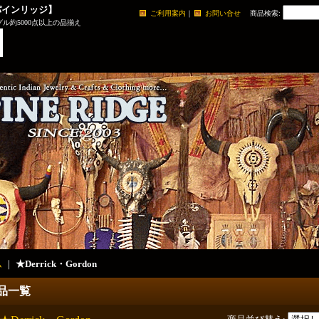
パインリッジ】
ご利用案内
｜
お問い合せ
商品検索
:
ル約5000点以上の品揃え
ム
｜
★Derrick・Gordon
品一覧