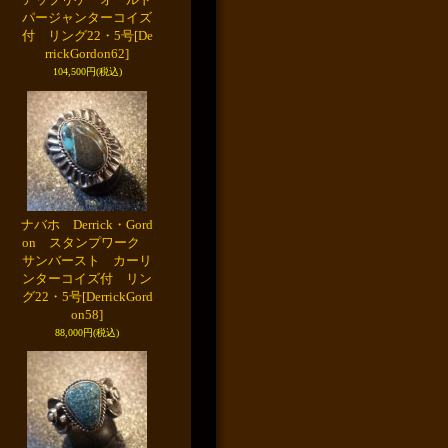
パージャンターコイズ
付 リング22・5号
[De
rrickGordon62]
104,500円
(税込)
ナバホ Derrick・Gord
on スタンプワーク
サンバースト カーリ
ンターコイズ付 リン
グ22・5号
[DerrickGord
on58]
88,000円
(税込)