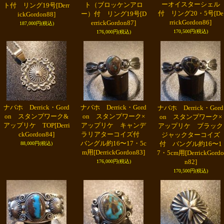
ーオイスターシェル
ト（ブロッケンアロ
ト付 リング19号
[Derr
付 リング20・5号
[De
ー）付 リング19号
[D
ickGordon88]
rrickGordon86]
errickGordon87]
187,000円
(税込)
170,500円
(税込)
176,000円
(税込)
ナバホ Derrick・Gord
ナバホ Derrick・Gord
ナバホ Derrick・Gord
on スタンプワーク&
on スタンプワーク×
on スタンプワーク×
アップリケ TOP
[Derri
アップリケ キャンデ
アップリケ ブラック
ckGordon84]
ラリアターコイズ付
ジャックターコイズ
バングル約16〜17・5c
付 バングル約16〜1
88,000円
(税込)
m用
[DerrickGordon83]
7・5cm用
[DerrickGordo
n82]
176,000円
(税込)
170,500円
(税込)