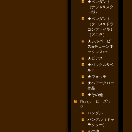
★ペンダント
（ナジャ&スタ
ー型）
★ペンダント
（クロス&ドラ
ゴンフライ型）
（ズニ含）
★シルバービー
ズ&チェーンネ
ックレスetc
★ピアス
★バックル&ベ
ルト
★ウォッチ
★ベアークロー
作品
★その他
Navajo ビーズワー
ク
バングル
バングル（キャ
ラクター）
その他