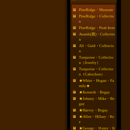
PineRidge・Museum
PineRidge・Collectio
n
PineRidge・Push Item
Awards(賞)・Collectio
n
All・Gold・Colletcio
n
Turquoise・Collectio
n（Jewelry）
Turquoise・Collectio
n（Cabochon）
★White・Hogan・Fa
mily★
★Kenneth・Begay
★Johnny・Mike・Be
gay
★Harvey・Begay
★Allen・Hillary・Ke
e
★George・Ｈenry・K