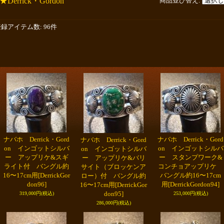
★Derrick・Gordon
商品並び替え
:
登録アイテム数
:
96件
ナバホ Derrick・Gord
ナバホ Derrick・Gord
ナバホ Derrick・Gord
on インゴットシルバ
on インゴットシルバ
on インゴットシルバ
ー アップリケ&スギ
ー スタンプワーク&
ー アップリケ&バリ
ライト付 バングル約
コンチョアップリケ
サイト（ブロッケンア
16〜17cm用
[DerrickGor
バングル約16〜17cm
ロー）付 バングル約
don96]
用
[DerrickGordon94]
16〜17cm用
[DerrickGor
don95]
319,000円
(税込)
253,000円
(税込)
286,000円
(税込)