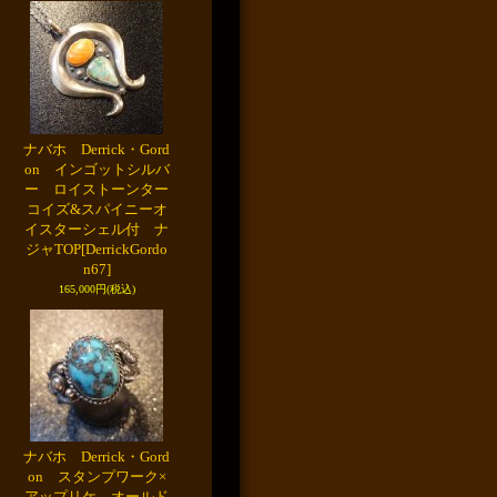
ナバホ Derrick・Gord
on インゴットシルバ
ー ロイストーンター
コイズ&スパイニーオ
イスターシェル付 ナ
ジャTOP
[DerrickGordo
n67]
165,000円
(税込)
ナバホ Derrick・Gord
on スタンプワーク×
アップリケ オールド