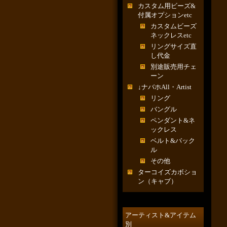
カスタム用ビーズ&
付属オプションetc
カスタムビーズ
ネックレスetc
リングサイズ直
し代金
別途販売用チェ
ーン
↓ナバホAll・Artist
リング
バングル
ペンダント&ネ
ックレス
ベルト&バック
ル
その他
ターコイズカボショ
ン（キャブ）
アーティスト&アイテム
別