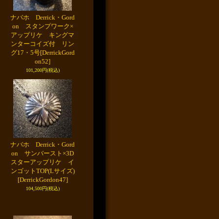
ナバホ Derrick・Gord
on スタンプワーク×
アップリケ キングマ
ンターコイズ付 リン
グ17・5号
[DerrickGord
on52]
101,200円
(税込)
ナバホ Derrick・Gord
on サンバースト×3D
スターアップリケ イ
ンゴットTOP(Lサイズ)
[DerrickGordon47]
104,500円
(税込)