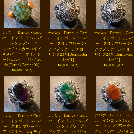
ナバホ Derrick・Gord
ナバホ Derrick・Gord
ナバホ Derrick・Gord
on インゴットシルバ
on インゴットシルバ
on インゴットシルバ
ー スタンプワーク
ー スタンプワーク×
ー スタンプワーク×
キングマンターコイズ
アップリケコンチョ
アップリケコンチョ
&スパイニーオイスタ
リング23号
[DerrickGor
リング20号
[DerrickGor
ーシェル付 リング20
don91]
don90]
号
[DerrickGordon92]
165,000円
(税込)
165,000円
(税込)
187,000円
(税込)
ナバホ Derrick・Gord
ナバホ Derrick・Gord
ナバホ Derrick・Gord
on インゴットシルバ
on インゴットシルバ
on インゴットシルバ
ー スタンプワーク×
ー スタンプワーク×
ー スタンプワーク×
アップリケ スパイニ
アップリケ バリサイ
アップリケ スギライ