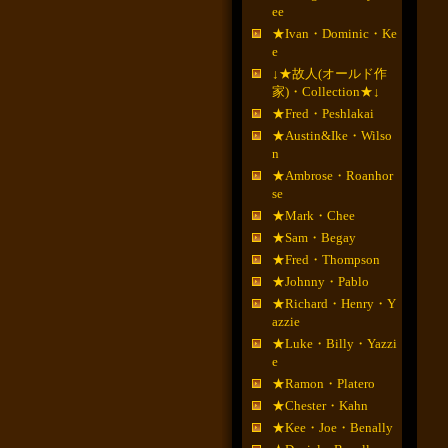
ee
★Ivan・Dominic・Ke
e
↓★故人(オールド作
家)・Collection★↓
★Fred・Peshlakai
★Austin&Ike・Wilso
n
★Ambrose・Roanhor
se
★Mark・Chee
★Sam・Begay
★Fred・Thompson
★Johnny・Pablo
★Richard・Henry・Y
azzie
★Luke・Billy・Yazzi
e
★Ramon・Platero
★Chester・Kahn
★Kee・Joe・Benally