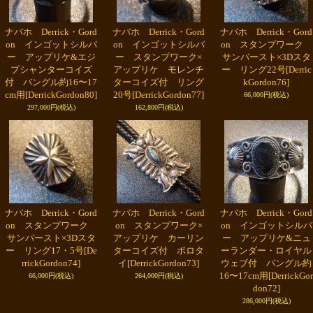
ナバホ Derrick・Gord
ナバホ Derrick・Gord
ナバホ Derrick・Gord
on インゴットシルバ
on インゴットシルバ
on スタンプワーク
ー アップリケ&エジ
ー スタンプワーク×
サンバースト×3Dスタ
プシャンターコイズ
アップリケ モレンチ
ー リング22号
[Derric
付 バングル約16〜17
ターコイズ付 リング
kGordon76]
cm用
[DerrickGordon80]
20号
[DerrickGordon77]
66,000円
(税込)
297,000円
(税込)
162,800円
(税込)
ナバホ Derrick・Gord
ナバホ Derrick・Gord
ナバホ Derrick・Gord
on スタンプワーク
on スタンプワーク×
on インゴットシルバ
サンバースト×3Dスタ
アップリケ カーリン
ー アップリケ&ニュ
ー リング17・5号
[De
ターコイズ付 ボロタ
ーランダー・ロイヤル
rrickGordon74]
イ
[DerrickGordon73]
ウェブ付 バングル約
16〜17cm用
[DerrickGor
66,000円
(税込)
264,000円
(税込)
don72]
286,000円
(税込)