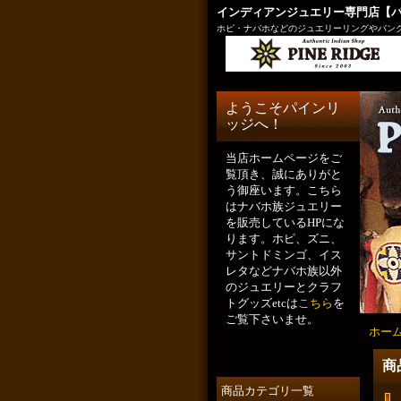
インディアンジュエリー専門店【
ホピ・ナバホなどのジュエリーリングやバング
ようこそパインリ
ッジへ！
当店ホームページをご
覧頂き、誠にありがと
う御座います。こちら
はナバホ族ジュエリー
を販売しているHPにな
ります。ホピ、ズニ、
サントドミンゴ、イス
レタなどナバホ族以外
のジュエリーとクラフ
トグッズetcは
こちら
を
ご覧下さいませ。
ホー
商
商品カテゴリ一覧