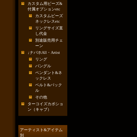
カスタム用ビーズ&
付属オプションetc
カスタムビーズ
ネックレスetc
リングサイズ直
し代金
別途販売用チェ
ーン
↓ナバホAll・Artist
リング
バングル
ペンダント&ネ
ックレス
ベルト&バック
ル
その他
ターコイズカボショ
ン（キャブ）
アーティスト&アイテム
別