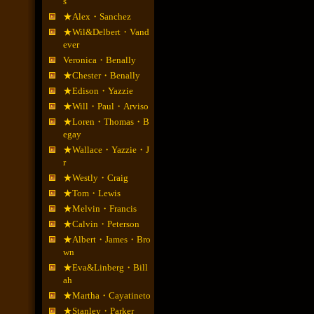
s
★Alex・Sanchez
★Wil&Delbert・Vand
ever
Veronica・Benally
★Chester・Benally
★Edison・Yazzie
★Will・Paul・Arviso
★Loren・Thomas・B
egay
★Wallace・Yazzie・J
r
★Westly・Craig
★Tom・Lewis
★Melvin・Francis
★Calvin・Peterson
★Albert・James・Bro
wn
★Eva&Linberg・Bill
ah
★Martha・Cayatineto
★Stanley・Parker