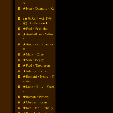
ee
★Ivan・Dominic・Ke
e
↓★故人(オールド作
家)・Collection★↓
★Fred・Peshlakai
★Austin&Ike・Wilso
n
★Ambrose・Roanhor
se
★Mark・Chee
★Sam・Begay
★Fred・Thompson
★Johnny・Pablo
★Richard・Henry・Y
azzie
★Luke・Billy・Yazzi
e
★Ramon・Platero
★Chester・Kahn
★Kee・Joe・Benally