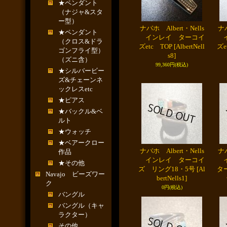
★ペンダント
（ナジャ&スタ
ー型）
ナバホ Albert・Nells
ナバ
★ペンダント
インレイ ターコイ
イ
（クロス&ドラ
ズetc TOP
[AlbertNell
ズe
ゴンフライ型）
s8]
（ズニ含）
99,360円
(税込)
★シルバービー
ズ&チェーンネ
ックレスetc
★ピアス
★バックル&ベ
ルト
★ウォッチ
★ベアークロー
ナバホ Albert・Nells
ナバ
作品
インレイ ターコイ
イ
★その他
ズ リング18・5号
[Al
タ
Navajo ビーズワー
bertNells1]
ク
0円
(税込)
バングル
バングル（キャ
ラクター）
その他