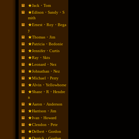
★Jack・Tom
★Edison・Sandy・S
mith
★Ernest・Roy・Bega
y
★Thomas・Jim
★Patricia・Bedonie
★Jennifer・Curtis
★Ray・Skts
★Leonard・Nez
★Johnathan・Nez
★Michael・Perry
★Alvin・Yellowhorse
★Shane・R・Hendre
n
★Aaron・Anderson
★Harrison・Jim
★Ivan・Howard
★Clendon・Pete
★Delbert・Gordon
★Derrick・Gordon