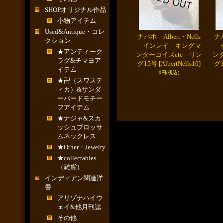
SHOPオリジナル作品
小物アイテム
Used&Antique・コレ
ナバホ Albert・Nells
ナバ
クション
インレイ キングマ
イ
★アンティーク
ンターコイズetc リン
ン
ラグ&チマヨア
グ15号
[AlbertNells10]
グ
イテム
0円
(税込)
★卍（スワステ
ィカ）&サンダ
ーバードモチー
フアイテム
★ナジャ&スカ
ッシュブロッサ
ムネックレス
★Other・Jewelry
★collectables
（雑貨）
インディアン関連洋
書
アリゾナハイウ
ェイ&他月刊誌
その他