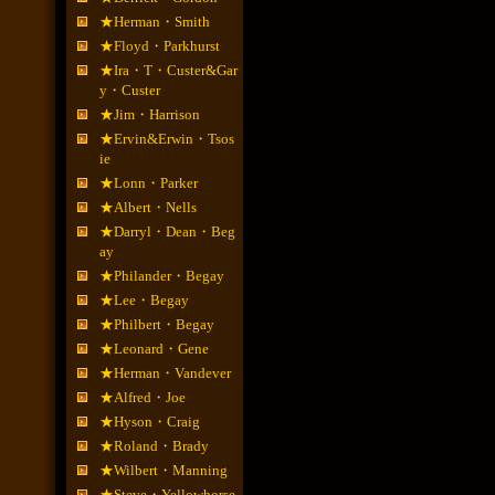
★Herman・Smith
★Floyd・Parkhurst
★Ira・T・Custer&Gar
y・Custer
★Jim・Harrison
★Ervin&Erwin・Tsos
ie
★Lonn・Parker
★Albert・Nells
★Darryl・Dean・Beg
ay
★Philander・Begay
★Lee・Begay
★Philbert・Begay
★Leonard・Gene
★Herman・Vandever
★Alfred・Joe
★Hyson・Craig
★Roland・Brady
★Wilbert・Manning
★Steve・Yellowhorse