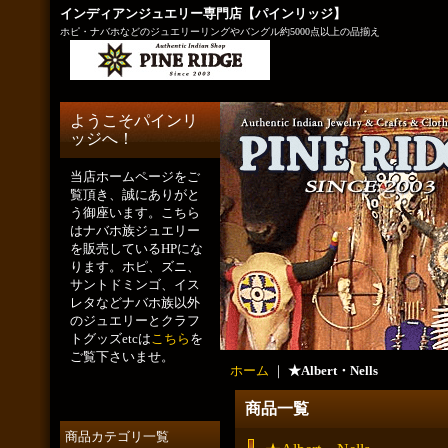
インディアンジュエリー専門店【パインリッジ】
ホピ・ナバホなどのジュエリーリングやバングル約5000点以上の品揃え
ようこそパインリ
ッジへ！
当店ホームページをご
覧頂き、誠にありがと
う御座います。こちら
はナバホ族ジュエリー
を販売しているHPにな
ります。ホピ、ズニ、
サントドミンゴ、イス
レタなどナバホ族以外
のジュエリーとクラフ
トグッズetcは
こちら
を
ご覧下さいませ。
ホーム
｜
★Albert・Nells
商品一覧
商品カテゴリ一覧