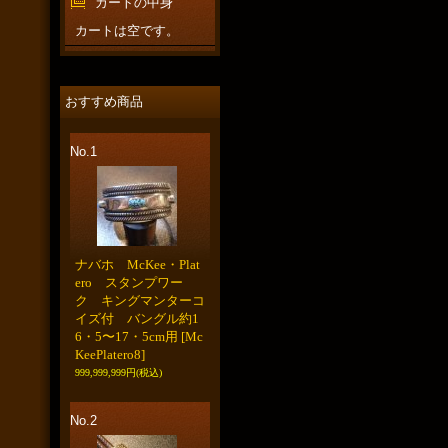
カートの中身
カートは空です。
おすすめ商品
No.1
ナバホ McKee・Plat
ero スタンプワー
ク キングマンターコ
イズ付 バングル約1
6・5〜17・5cm用
[Mc
KeePlatero8]
999,999,999円
(税込)
No.2