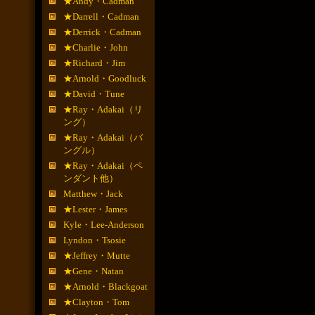
★Andy・Cadman
★Darrell・Cadman
★Derrick・Cadman
★Charlie・John
★Richard・Jim
★Arnold・Goodluck
★David・Tune
★Ray・Adakai（リ
ング）
★Ray・Adakai（バ
ングル）
★Ray・Adakai（ペ
ンダント他）
Matthew・Jack
★Lester・James
Kyle・Lee-Anderson
Lyndon・Tsosie
★Jeffrey・Mutte
★Gene・Natan
★Arnold・Blackgoat
★Clayton・Tom