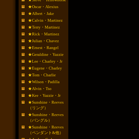
★Oscar・Alexius
★Albert・Jake
★Calvin・Martinez
★Terry・Martinez
★Rick・Martinez
★Julian・Chavez
★Ernest・Rangel
★Geraldine・Yazzie
★Lee・Charley・Jr
★Eugene・Charley
★Tom・Charlie
★Wilson・Padilla
★Alvin・Tso
★Kee・Yazzie・Jr
★Sunshine・Reeves
（リング）
★Sunshine・Reeves
（バングル）
★Sunshine・Reeves
（ペンダント&他）