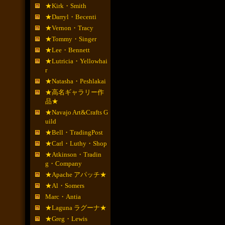
★Kirk・Smith
★Darryl・Becenti
★Vernon・Tracy
★Tommy・Singer
★Lee・Bennett
★Lutricia・Yellowhai
r
★Natasha・Peshlakai
★高名ギャラリー作
品★
★Navajo Art&Crafts G
uild
★Bell・TradingPost
★Carl・Luthy・Shop
★Atkinson・Tradin
g・Company
★Apache アパッチ★
★Al・Somers
Marc・Antia
★Laguna ラグーナ★
★Greg・Lewis