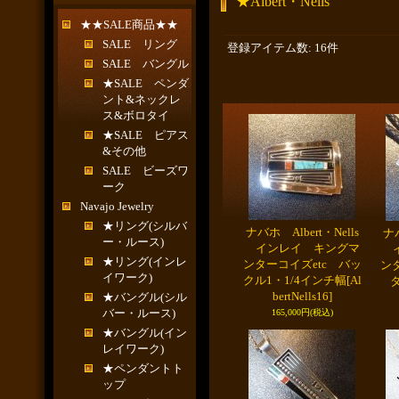
★Albert・Nells
★★SALE商品★★
SALE リング
登録アイテム数
:
16件
SALE バングル
★SALE ペンダ
ント&ネックレ
ス&ボロタイ
★SALE ピアス
&その他
SALE ビーズワ
ーク
Navajo Jewelry
★リング(シルバ
ナバホ Albert・Nells
ナバ
ー・ルース)
インレイ キングマ
イ
★リング(インレ
ンターコイズetc バッ
ン
イワーク)
クル1・1/4インチ幅
[Al
bertNells16]
★バングル(シル
バー・ルース)
165,000円
(税込)
★バングル(イン
レイワーク)
★ペンダントト
ップ