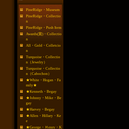
PineRidge・Museum
PineRidge・Collectio
n
PineRidge・Push Item
Awards(賞)・Collectio
n
All・Gold・Colletcio
n
Turquoise・Collectio
n（Jewelry）
Turquoise・Collectio
n（Cabochon）
★White・Hogan・Fa
mily★
★Kenneth・Begay
★Johnny・Mike・Be
gay
★Harvey・Begay
★Allen・Hillary・Ke
e
★George・Ｈenry・K