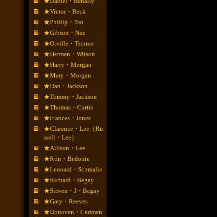
★Daniel・Benally
★Victor・Beck
★Phillip・Tso
★Gibson・Nez
★Orville・Tsinnie
★Herman・Wilson
★Harry・Morgan
★Mary・Morgan
★Dan・Jackson
★Tommy・Jackson
★Thomas・Curtis
★Frances・Jones
★Clarence・Lee（Ru
ssell・Lee）
★Allison・Lee
★Ron・Bedonie
★Leonard・Schmalie
★Richard・Begay
★Steven・J・Begay
★Gary・Reeves
★Donovan・Cadman