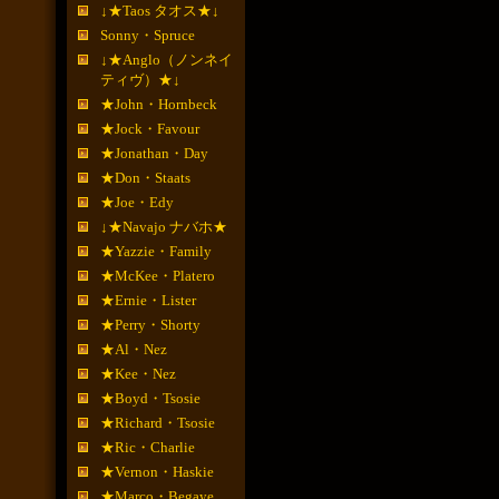
↓★Taos タオス★↓
Sonny・Spruce
↓★Anglo（ノンネイ
ティヴ）★↓
★John・Hornbeck
★Jock・Favour
★Jonathan・Day
★Don・Staats
★Joe・Edy
↓★Navajo ナバホ★
★Yazzie・Family
★McKee・Platero
★Ernie・Lister
★Perry・Shorty
★Al・Nez
★Kee・Nez
★Boyd・Tsosie
★Richard・Tsosie
★Ric・Charlie
★Vernon・Haskie
★Marco・Begaye