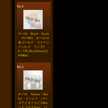
No.4
ナバホ Boyd・Tsosie
70〜80S オール14
金ゴールド ストーン
インレイ リング1
9・5号
[BoydTsosie3]
0円
(税込)
No.5
ナバホ Vernon・Has
kie インレイ バー
ズアイターコイズ&レ
ッドコーラルetc バ