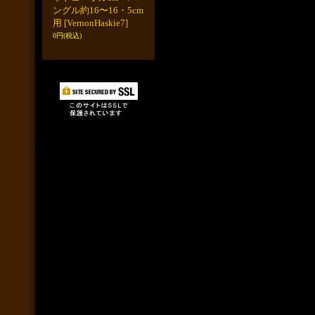
ングル約16〜16・5cm
用
[VernonHaskie7]
0円
(税込)