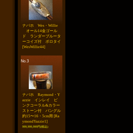
ナバホ Wes・Willie
オール14金ゴール
ド ランダーブルータ
ーコイズ付 ボロタイ
[WesWillie44]
No.3
ナバホ Raymond・Y
azzie インレイ ピ
ンクコーラル&カラー
ストーン付 バングル
約15〜16・5cm用
[Ra
ymondYazzie1]
999,999,999円
(税込)