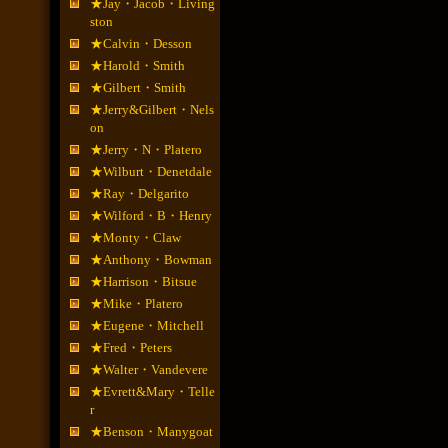
★Jay・Jacob・Living
ston
★Calvin・Desson
★Harold・Smith
★Gilbert・Smith
★Jerry&Gilbert・Nels
on
★Jerry・N・Platero
★Wilburt・Denetdale
★Ray・Delgarito
★Wilford・B・Henry
★Monty・Claw
★Anthony・Bowman
★Harrison・Bitsue
★Mike・Platero
★Eugene・Mitchell
★Fred・Peters
★Walter・Vandevere
★Evrett&Mary・Telle
r
★Benson・Manygoat