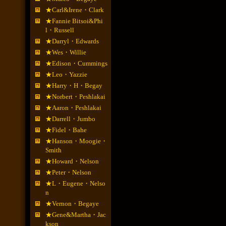
★Carl&Irene・Clark
★Fannie Bitsoi&Phi
l・Russell
★Darryl・Edwards
★Wes・Willie
★Edison・Cummings
★Leo・Yazzie
★Harry・H・Begay
★Norbert・Peshlakai
★Aaron・Peshlakai
★Darrell・Jumbo
★Fidel・Bahe
★Hanson・Moogie・
Smith
★Howard・Nelson
★Peter・Nelson
★L・Eugene・Nelso
n
★Vernon・Begaye
★Gene&Martha・Jac
kson