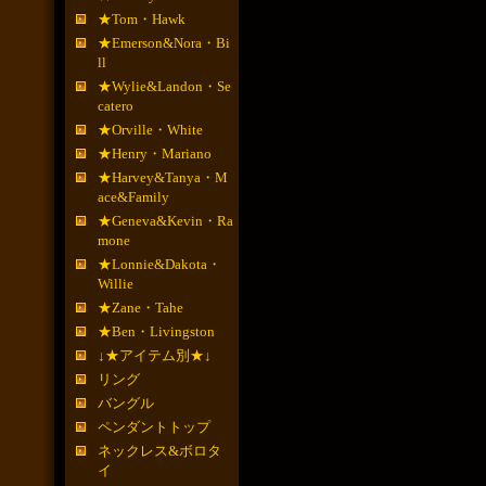
★Tom・Hawk
★Emerson&Nora・Bi
ll
★Wylie&Landon・Se
catero
★Orville・White
★Henry・Mariano
★Harvey&Tanya・M
ace&Family
★Geneva&Kevin・Ra
mone
★Lonnie&Dakota・
Willie
★Zane・Tahe
★Ben・Livingston
↓★アイテム別★↓
リング
バングル
ペンダントトップ
ネックレス&ボロタ
イ