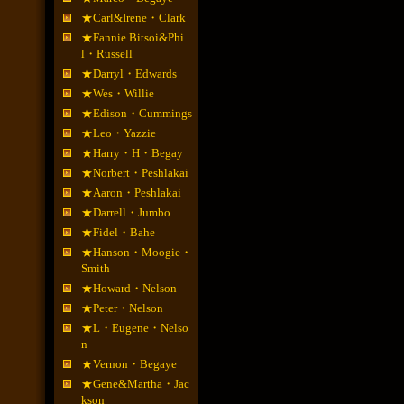
★Carl&Irene・Clark
★Fannie Bitsoi&Phi
l・Russell
★Darryl・Edwards
★Wes・Willie
★Edison・Cummings
★Leo・Yazzie
★Harry・H・Begay
★Norbert・Peshlakai
★Aaron・Peshlakai
★Darrell・Jumbo
★Fidel・Bahe
★Hanson・Moogie・
Smith
★Howard・Nelson
★Peter・Nelson
★L・Eugene・Nelso
n
★Vernon・Begaye
★Gene&Martha・Jac
kson