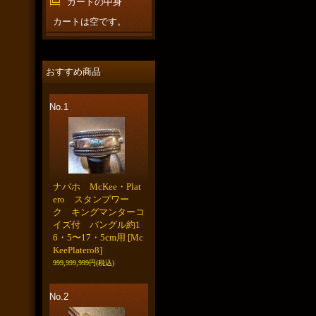
カートの中身
カートは空です。
おすすめ商品
No.1
ナバホ McKee・Plat
ero スタンプワー
ク キングマンターコ
イズ付 バングル約1
6・5〜17・5cm用
[Mc
KeePlatero8]
999,999,999円
(税込)
No.2