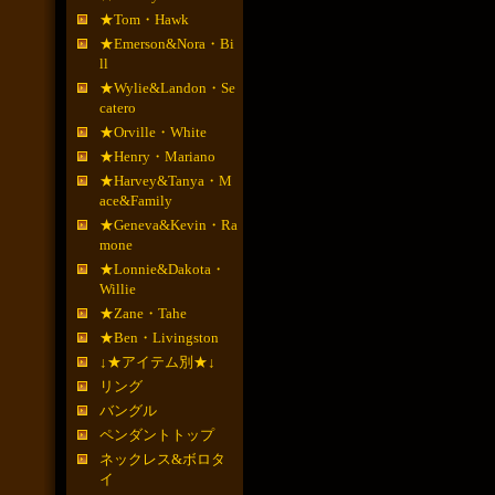
★Tom・Hawk
★Emerson&Nora・Bi
ll
★Wylie&Landon・Se
catero
★Orville・White
★Henry・Mariano
★Harvey&Tanya・M
ace&Family
★Geneva&Kevin・Ra
mone
★Lonnie&Dakota・
Willie
★Zane・Tahe
★Ben・Livingston
↓★アイテム別★↓
リング
バングル
ペンダントトップ
ネックレス&ボロタ
イ