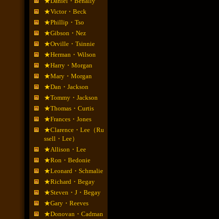
★Daniel・Benally
★Victor・Beck
★Phillip・Tso
★Gibson・Nez
★Orville・Tsinnie
★Herman・Wilson
★Harry・Morgan
★Mary・Morgan
★Dan・Jackson
★Tommy・Jackson
★Thomas・Curtis
★Frances・Jones
★Clarence・Lee（Ru
ssell・Lee）
★Allison・Lee
★Ron・Bedonie
★Leonard・Schmalie
★Richard・Begay
★Steven・J・Begay
★Gary・Reeves
★Donovan・Cadman