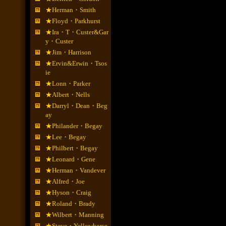
★Herman・Smith
★Floyd・Parkhurst
★Ira・T・Custer&Gar
y・Custer
★Jim・Harrison
★Ervin&Erwin・Tsos
ie
★Lonn・Parker
★Albert・Nells
★Darryl・Dean・Beg
ay
★Philander・Begay
★Lee・Begay
★Philbert・Begay
★Leonard・Gene
★Herman・Vandever
★Alfred・Joe
★Hyson・Craig
★Roland・Brady
★Wilbert・Manning
★Steve・Yellowhorse