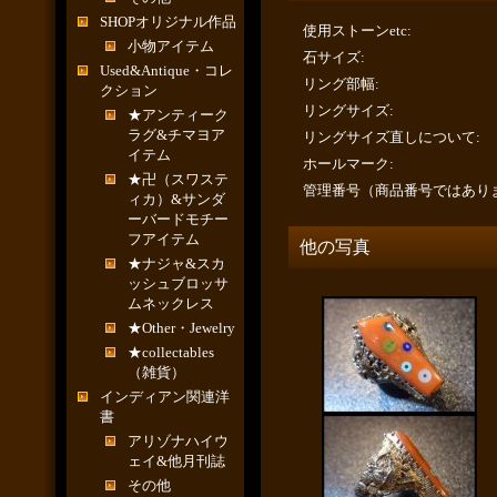
SHOPオリジナル作品
使用ストーンetc
:
小物アイテム
石サイズ
:
Used&Antique・コレ
リング部幅
:
クション
リングサイズ
:
★アンティーク
ラグ&チマヨア
リングサイズ直しについて
:
イテム
ホールマーク
:
★卍（スワステ
管理番号（商品番号ではあり
ィカ）&サンダ
ーバードモチー
フアイテム
他の写真
★ナジャ&スカ
ッシュブロッサ
ムネックレス
★Other・Jewelry
★collectables
（雑貨）
インディアン関連洋
書
アリゾナハイウ
ェイ&他月刊誌
その他