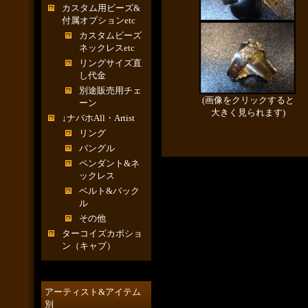
カスタム用ビーズ&
付属オプションetc
カスタムビーズ
ネックレスetc
リングサイズ直
し代金
別途販売用チェ
(画像をクリックすると
ーン
大きく見られます)
↓ナバホAll・Artist
リング
バングル
ペンダント&ネ
ックレス
ベルト&バック
ル
その他
ターコイズカボショ
ン（キャブ）
アーティスト&アイテム
別