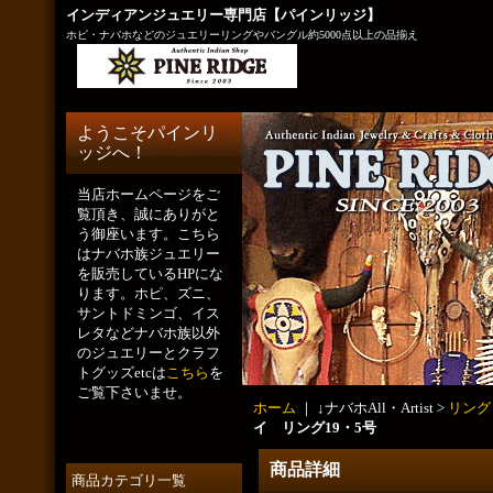
インディアンジュエリー専門店【パインリッジ】
ホピ・ナバホなどのジュエリーリングやバングル約5000点以上の品揃え
ようこそパインリ
ッジへ！
当店ホームページをご
覧頂き、誠にありがと
う御座います。こちら
はナバホ族ジュエリー
を販売しているHPにな
ります。ホピ、ズニ、
サントドミンゴ、イス
レタなどナバホ族以外
のジュエリーとクラフ
トグッズetcは
こちら
を
ご覧下さいませ。
ホーム
｜ ↓ナバホAll・Artist >
リング
イ リング19・5号
商品詳細
商品カテゴリ一覧