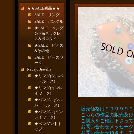
★★SALE商品★★
SALE リング
SALE バングル
★SALE ペンダ
ント&ネックレ
ス&ボロタイ
★SALE ピアス
&その他
SALE ビーズワ
ーク
Navajo Jewelry
★リング(シルバ
ー・ルース)
★リング(インレ
イワーク)
★バングル(シル
バー・ルース)
販売価格は９９９９９９
★バングル(イン
こちらの作品の販売及び
レイワーク)
ご購入をご検討下さって
★ペンダントト
お問い合わせメッセージ
ップ
お問い合わせ頂きまして