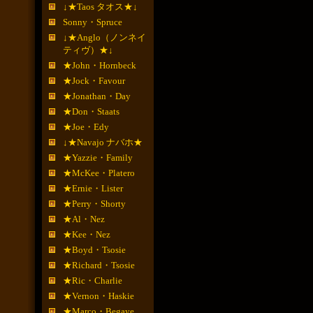
↓★Taos タオス★↓
Sonny・Spruce
↓★Anglo（ノンネイ
ティヴ）★↓
★John・Hornbeck
★Jock・Favour
★Jonathan・Day
★Don・Staats
★Joe・Edy
↓★Navajo ナバホ★
★Yazzie・Family
★McKee・Platero
★Ernie・Lister
★Perry・Shorty
★Al・Nez
★Kee・Nez
★Boyd・Tsosie
★Richard・Tsosie
★Ric・Charlie
★Vernon・Haskie
★Marco・Begaye