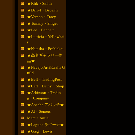
★Kirk・Smith
★Darryl・Becenti
★Vernon・Tracy
★Tommy・Singer
★Lee・Bennett
★Lutricia・Yellowhai
r
★Natasha・Peshlakai
★高名ギャラリー作
品★
★Navajo Art&Crafts G
uild
★Bell・TradingPost
★Carl・Luthy・Shop
★Atkinson・Tradin
g・Company
★Apache アパッチ★
★Al・Somers
Marc・Antia
★Laguna ラグーナ★
★Greg・Lewis