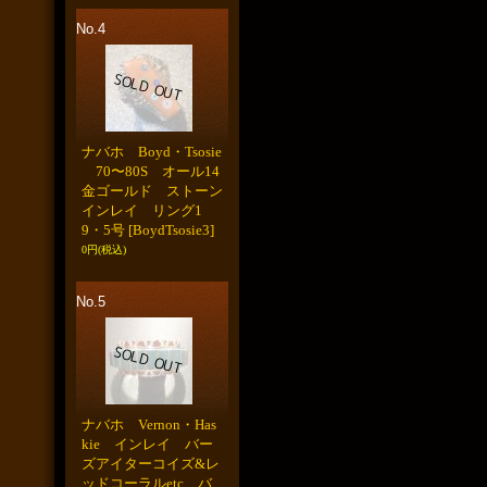
No.4
ナバホ Boyd・Tsosie
70〜80S オール14
金ゴールド ストーン
インレイ リング1
9・5号
[BoydTsosie3]
0円
(税込)
No.5
ナバホ Vernon・Has
kie インレイ バー
ズアイターコイズ&レ
ッドコーラルetc バ