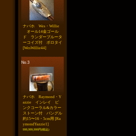
ナバホ Wes・Willie
オール14金ゴール
ド ランダーブルータ
ーコイズ付 ボロタイ
[WesWillie44]
No.3
ナバホ Raymond・Y
azzie インレイ ピ
ンクコーラル&カラー
ストーン付 バングル
約15〜16・5cm用
[Ra
ymondYazzie1]
999,999,999円
(税込)