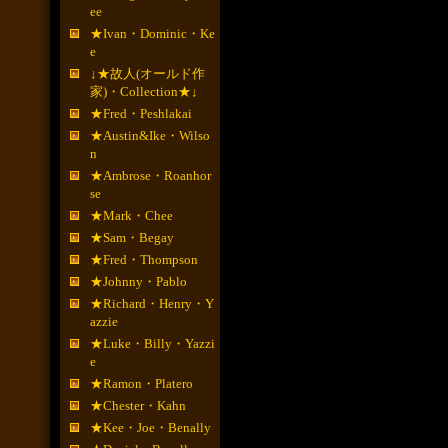
ee
★Ivan・Dominic・Ke
e
↓★故人(オールド作
家)・Collection★↓
★Fred・Peshlakai
★Austin&Ike・Wilso
n
★Ambrose・Roanhor
se
★Mark・Chee
★Sam・Begay
★Fred・Thompson
★Johnny・Pablo
★Richard・Henry・Y
azzie
★Luke・Billy・Yazzi
e
★Ramon・Platero
★Chester・Kahn
★Kee・Joe・Benally