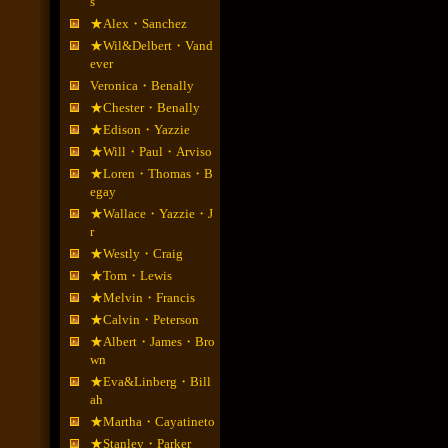
s
★Alex・Sanchez
★Wil&Delbert・Vand
ever
Veronica・Benally
★Chester・Benally
★Edison・Yazzie
★Will・Paul・Arviso
★Loren・Thomas・B
egay
★Wallace・Yazzie・J
r
★Westly・Craig
★Tom・Lewis
★Melvin・Francis
★Calvin・Peterson
★Albert・James・Bro
wn
★Eva&Linberg・Bill
ah
★Martha・Cayatineto
★Stanley・Parker