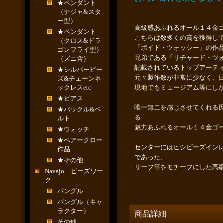
★ペンダント
（ナジャ&スタ
ー型）
高級感あふれるオール１４金
★ペンダント
こちらは数多くの賞を獲得し
（クロス&ドラ
「ボイド・ツォッシー」の作
ゴンフライ型）
兄弟である「リチャード・ツ
（ズニ含）
記載されているトップアーテ
★シルバービー
元々製作数が非常に少なく、
ズ&チェーンネ
ックレスetc
現地でもミュージアム等にし
★ピアス
唯一無二を感じさせてくれる
★バックル&ベ
る
ルト
魅力あふれるオール１４金ゴ
★ウォッチ
★ベアークロー
センターにはヒシビーズイン
作品
であった、
★その他
リーフ等をモチーフにした高
Navajo ビーズワー
ク
バングル
バングル（キャ
ラクター）
商品詳細
その他