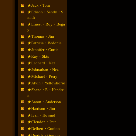
★Jack・Tom
★Edison・Sandy・S
mith
★Ernest・Roy・Bega
y
★Thomas・Jim
★Patricia・Bedonie
★Jennifer・Curtis
★Ray・Skts
★Leonard・Nez
★Johnathan・Nez
★Michael・Perry
★Alvin・Yellowhorse
★Shane・R・Hendre
n
★Aaron・Anderson
★Harrison・Jim
★Ivan・Howard
★Clendon・Pete
★Delbert・Gordon
★Derrick・Gordon