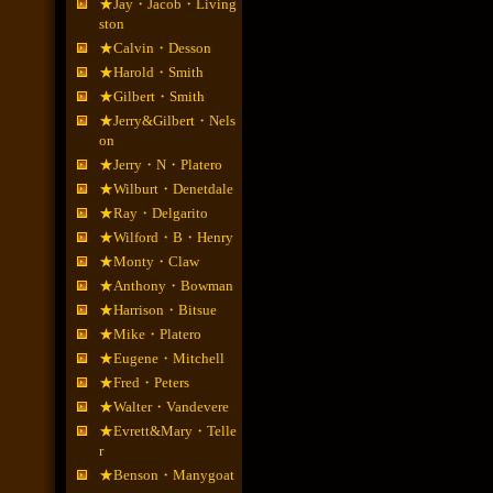
★Jay・Jacob・Living
ston
★Calvin・Desson
★Harold・Smith
★Gilbert・Smith
★Jerry&Gilbert・Nels
on
★Jerry・N・Platero
★Wilburt・Denetdale
★Ray・Delgarito
★Wilford・B・Henry
★Monty・Claw
★Anthony・Bowman
★Harrison・Bitsue
★Mike・Platero
★Eugene・Mitchell
★Fred・Peters
★Walter・Vandevere
★Evrett&Mary・Telle
r
★Benson・Manygoat