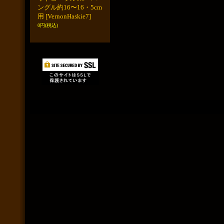
ングル約16〜16・5cm
用
[VernonHaskie7]
0円
(税込)