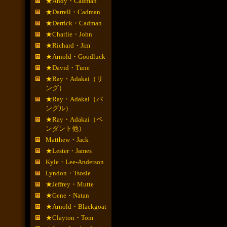
★Andy・Cadman
★Darrell・Cadman
★Derrick・Cadman
★Charlie・John
★Richard・Jim
★Arnold・Goodluck
★David・Tune
★Ray・Adakai（リ
ング）
★Ray・Adakai（バ
ングル）
★Ray・Adakai（ペ
ンダント他）
Matthew・Jack
★Lester・James
Kyle・Lee-Anderson
Lyndon・Tsosie
★Jeffrey・Mutte
★Gene・Natan
★Arnold・Blackgoat
★Clayton・Tom