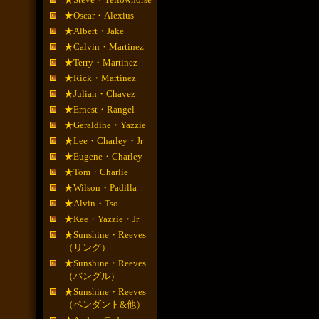
★Oscar・Alexius
★Albert・Jake
★Calvin・Martinez
★Terry・Martinez
★Rick・Martinez
★Julian・Chavez
★Ernest・Rangel
★Geraldine・Yazzie
★Lee・Charley・Jr
★Eugene・Charley
★Tom・Charlie
★Wilson・Padilla
★Alvin・Tso
★Kee・Yazzie・Jr
★Sunshine・Reeves
（リング）
★Sunshine・Reeves
（バングル）
★Sunshine・Reeves
（ペンダント&他）