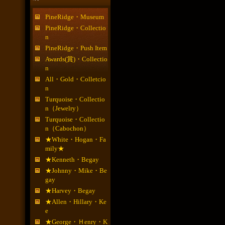
PineRidge・Museum
PineRidge・Collectio
n
PineRidge・Push Item
Awards(賞)・Collectio
n
All・Gold・Colletcio
n
Turquoise・Collectio
n（Jewelry）
Turquoise・Collectio
n（Cabochon）
★White・Hogan・Fa
mily★
★Kenneth・Begay
★Johnny・Mike・Be
gay
★Harvey・Begay
★Allen・Hillary・Ke
e
★George・Ｈenry・K