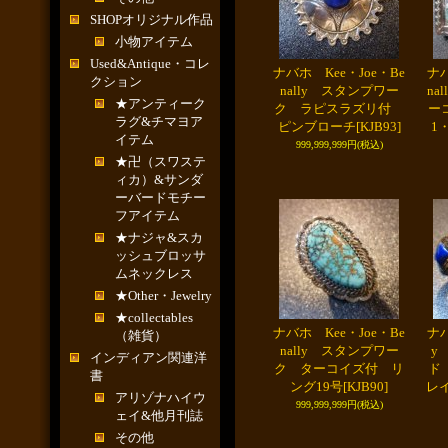
SHOPオリジナル作品
小物アイテム
Used&Antique・コレ
ナバホ Kee・Joe・Be
ナバ
クション
nally スタンプワー
na
★アンティーク
ク ラピスラズリ付
ー
ラグ&チマヨア
ピンブローチ
[KJB93]
1
イテム
999,999,999円
(税込)
★卍（スワステ
ィカ）&サンダ
ーバードモチー
フアイテム
★ナジャ&スカ
ッシュブロッサ
ムネックレス
★Other・Jewelry
★collectables
ナバホ Kee・Joe・Be
ナバ
（雑貨）
nally スタンプワー
y
インディアン関連洋
ク ターコイズ付 リ
ド
書
ング19号
[KJB90]
レ
アリゾナハイウ
999,999,999円
(税込)
ェイ&他月刊誌
その他