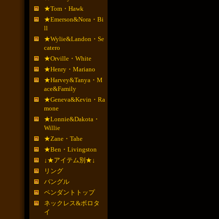
★Tom・Hawk
★Emerson&Nora・Bi
ll
★Wylie&Landon・Se
catero
★Orville・White
★Henry・Mariano
★Harvey&Tanya・M
ace&Family
★Geneva&Kevin・Ra
mone
★Lonnie&Dakota・
Willie
★Zane・Tahe
★Ben・Livingston
↓★アイテム別★↓
リング
バングル
ペンダントトップ
ネックレス&ボロタ
イ