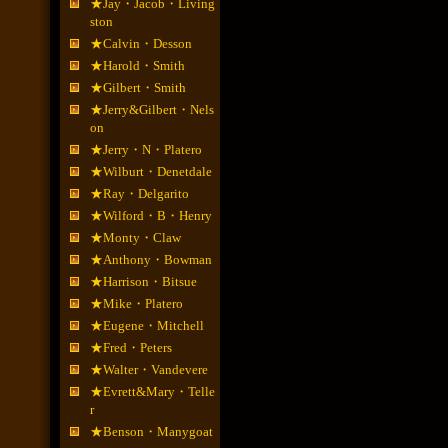
★Jay・Jacob・Living
ston
★Calvin・Desson
★Harold・Smith
★Gilbert・Smith
★Jerry&Gilbert・Nels
on
★Jerry・N・Platero
★Wilburt・Denetdale
★Ray・Delgarito
★Wilford・B・Henry
★Monty・Claw
★Anthony・Bowman
★Harrison・Bitsue
★Mike・Platero
★Eugene・Mitchell
★Fred・Peters
★Walter・Vandevere
★Evrett&Mary・Telle
r
★Benson・Manygoat