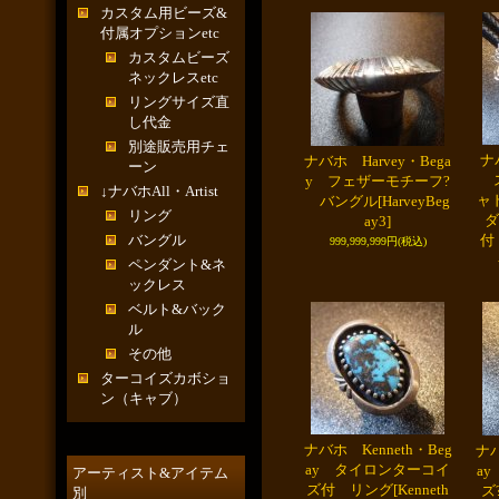
カスタム用ビーズ&
付属オプションetc
カスタムビーズ
ネックレスetc
リングサイズ直
し代金
別途販売用チェ
ナ
ナバホ Harvey・Bega
ーン
ス
y フェザーモチーフ?
↓ナバホAll・Artist
ャ
バングル
[HarveyBeg
リング
ダ
ay3]
バングル
付
999,999,999円
(税込)
ペンダント&ネ
ックレス
ベルト&バック
ル
その他
ターコイズカボショ
ン（キャブ）
ナバホ Kenneth・Beg
ナバ
ay タイロンターコイ
a
アーティスト&アイテム
ズ付 リング
[Kenneth
ズ
別