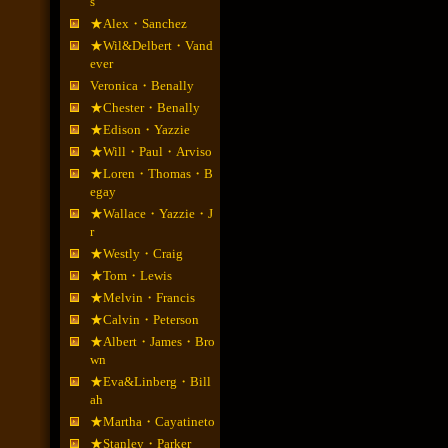
s
★Alex・Sanchez
★Wil&Delbert・Vand
ever
Veronica・Benally
★Chester・Benally
★Edison・Yazzie
★Will・Paul・Arviso
★Loren・Thomas・B
egay
★Wallace・Yazzie・J
r
★Westly・Craig
★Tom・Lewis
★Melvin・Francis
★Calvin・Peterson
★Albert・James・Bro
wn
★Eva&Linberg・Bill
ah
★Martha・Cayatineto
★Stanley・Parker