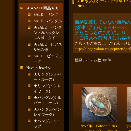
↓★故人(オールド作家)・Coll
★↓
★★SALE商品★★
SALE リング
SALE バングル
価格記載していない商品の
お問い合わせメッセージ、
★SALE ペンダ
またこちらの判断により、
ント&ネックレ
（ご購入へ前向きなお客様
ス&ボロタイ
こちらをご覧の上、ご了承下さ
★SALE ピアス
http://blogs.yahoo.co.jp/pinerid
&その他
SALE ビーズワ
登録アイテム数
:
88件
ーク
Navajo Jewelry
★リング(シルバ
ー・ルース)
★リング(インレ
イワーク)
★バングル(シル
バー・ルース)
★バングル(イン
レイワーク)
★ペンダントト
ナバホ Gibson・Nez
ップ
ナ