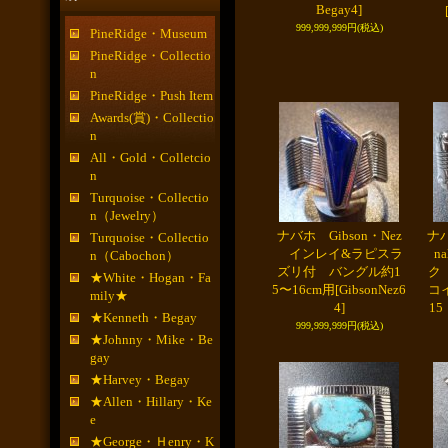
Begay4]
999,999,999円
(税込)
PineRidge・Museum
PineRidge・Collectio
n
PineRidge・Push Item
Awards(賞)・Collectio
n
All・Gold・Colletcio
n
Turquoise・Collectio
n（Jewelry）
ナバホ Gibson・Nez
ナバ
Turquoise・Collectio
インレイ&ラピスラ
n
n（Cabochon）
ズリ付 バングル約1
ク
★White・Hogan・Fa
5〜16cm用
[GibsonNez6
コ
mily★
4]
15
★Kenneth・Begay
999,999,999円
(税込)
★Johnny・Mike・Be
gay
★Harvey・Begay
★Allen・Hillary・Ke
e
★George・Ｈenry・K