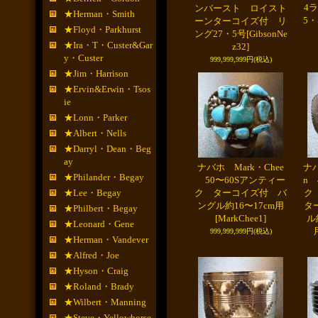
4
ンバースト ロイスト
★Herman・Smith
5・
ーンターコイズ付 リ
★Floyd・Parkhurst
ング27・5号
[GibsonNe
★Ira・T・Custer&Gar
z32]
y・Custer
999,999,999円
(税込)
★Jim・Harrison
★Ervin&Erwin・Tsos
ie
★Lonn・Parker
★Albert・Nells
★Darryl・Dean・Beg
ay
ナバホ Mark・Chee
ナバ
★Philander・Begay
50〜60Sアンティー
n 
★Lee・Begay
ク ターコイズ付 バ
ク
ングル約16〜17cm用
タ
★Philbert・Begay
[MarkChee1]
ル
★Leonard・Gene
999,999,999円
(税込)
★Herman・Vandever
★Alfred・Joe
★Hyson・Craig
★Roland・Brady
★Wilbert・Manning
★Steve・Yellowhorse