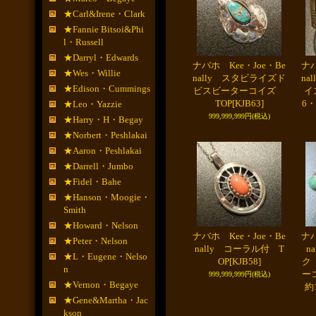
★Carl&Irene・Clark
★Fannie Bitsoi&Phi
l・Russell
★Darryl・Edwards
ナバホ Kee・Joe・Be
ナバ
★Wes・Willie
nally スタビライズド
na
★Edison・Cummings
ビスビーターコイズ
イ
TOP
[KJB63]
6・
★Leo・Yazzie
999,999,999円
(税込)
★Harry・H・Begay
★Norbert・Peshlakai
★Aaron・Peshlakai
★Darrell・Jumbo
★Fidel・Bahe
★Hanson・Moogie・
Smith
★Howard・Nelson
ナバホ Kee・Joe・Be
ナバ
★Peter・Nelson
nally コーラル付 T
n
★L・Eugene・Nelso
OP
[KJB58]
ク
n
ー
999,999,999円
(税込)
★Vernon・Begaye
約
★Gene&Martha・Jac
kson