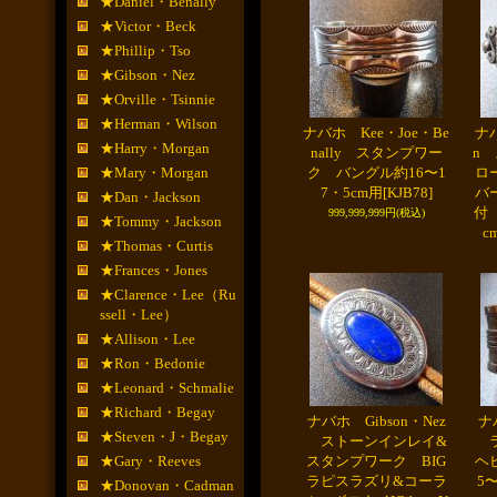
★Daniel・Benally
★Victor・Beck
★Phillip・Tso
★Gibson・Nez
★Orville・Tsinnie
★Herman・Wilson
ナバホ Kee・Joe・Be
ナバ
★Harry・Morgan
nally スタンプワー
n
★Mary・Morgan
ク バングル約16〜1
ロ
7・5cm用
[KJB78]
バ
★Dan・Jackson
付
999,999,999円
(税込)
★Tommy・Jackson
c
★Thomas・Curtis
★Frances・Jones
★Clarence・Lee（Ru
ssell・Lee）
★Allison・Lee
★Ron・Bedonie
★Leonard・Schmalie
★Richard・Begay
ナバホ Gibson・Nez
ナ
★Steven・J・Begay
ストーンインレイ&
ラ
★Gary・Reeves
スタンプワーク BIG
ヘ
ラピスラズリ&コーラ
5
★Donovan・Cadman