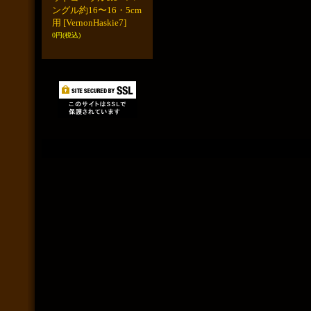
ングル約16〜16・5cm
用
[VernonHaskie7]
0円
(税込)