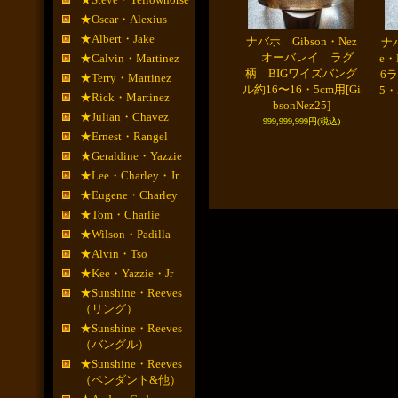
★Oscar・Alexius
★Albert・Jake
ナバホ Gibson・Nez
ナバ
オーバレイ ラグ
★Calvin・Martinez
e
柄 BIGワイズバング
6
★Terry・Martinez
ル約16〜16・5cm用
[Gi
5・
★Rick・Martinez
bsonNez25]
★Julian・Chavez
999,999,999円
(税込)
★Ernest・Rangel
★Geraldine・Yazzie
★Lee・Charley・Jr
★Eugene・Charley
★Tom・Charlie
★Wilson・Padilla
★Alvin・Tso
★Kee・Yazzie・Jr
★Sunshine・Reeves
（リング）
★Sunshine・Reeves
（バングル）
★Sunshine・Reeves
（ペンダント&他）