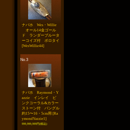
ナバホ Wes・Willie
オール14金ゴール
ド ランダーブルータ
ーコイズ付 ボロタイ
[WesWillie44]
No.3
ナバホ Raymond・Y
azzie インレイ ピ
ンクコーラル&カラー
ストーン付 バングル
約15〜16・5cm用
[Ra
ymondYazzie1]
999,999,999円
(税込)