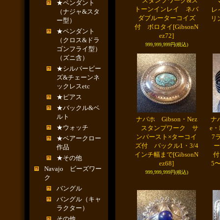
スタンプワーク&ス
マ
★ペンダント
トーンインレイ ネバ
レ
（ナジャ&スタ
ダブルーターコイズ
リ
ー型）
付 ボロタイ
[GibsonN
★ペンダント
ez72]
（クロス&ドラ
999,999,999円
(税込)
ゴンフライ型）
（ズニ含）
★シルバービー
ズ&チェーンネ
ックレスetc
★ピアス
★バックル&ベ
ルト
ナバホ Gibson・Nez
ナバ
★ウォッチ
スタンプワーク サ
e
ンバースト×ターコイ
7
★ベアークロー
ズ付 バックル1・3/4
ー
作品
インチ幅まで
[GibsonN
付
★その他
ez68]
5〜
Navajo ビーズワー
999,999,999円
(税込)
ク
バングル
バングル（キャ
ラクター）
その他