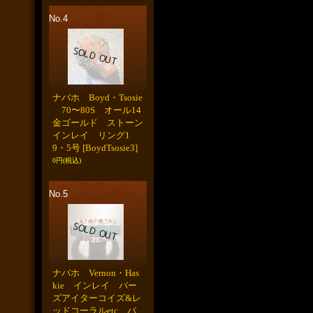
No.4
ナバホ Boyd・Tsosie
70〜80S オール14
金ゴールド ストーン
インレイ リング1
9・5号
[BoydTsosie3]
0円
(税込)
No.5
ナバホ Vernon・Has
kie インレイ バー
ズアイターコイズ&レ
ッドコーラルetc バ