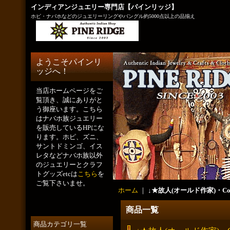
インディアンジュエリー専門店【パインリッジ】
ホピ・ナバホなどのジュエリーリングやバングル約5000点以上の品揃え
ようこそパインリ
ッジへ！
当店ホームページをご
覧頂き、誠にありがと
う御座います。こちら
はナバホ族ジュエリー
を販売しているHPにな
ります。ホピ、ズニ、
サントドミンゴ、イス
レタなどナバホ族以外
のジュエリーとクラフ
トグッズetcは
こちら
を
ご覧下さいませ。
ホーム
｜
↓★故人(オールド作家)・Coll
商品一覧
商品カテゴリ一覧