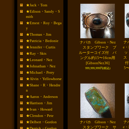
★Jack・Tom
★Edison・Sandy・S
mith
★Ernest・Roy・Bega
y
★Thomas・Jim
★Patricia・Bedonie
ナバ
ナバホ Gibson・Nez
★Jennifer・Curtis
e・
スタンプワーク ブ
ッ
ルーターコイズ付 バ
★Ray・Skts
ス
ングル約15〜16cm用
★Leonard・Nez
付
[GibsonNez36]
★Johnathan・Nez
5〜
999,999,999円
(税込)
★Michael・Perry
★Alvin・Yellowhorse
★Shane・R・Hendre
n
★Aaron・Anderson
★Harrison・Jim
★Ivan・Howard
★Clendon・Pete
ナバ
★Delbert・Gordon
ナバホ Gibson・Nez
e
スタンプワーク サ
★Derrick・Gordon