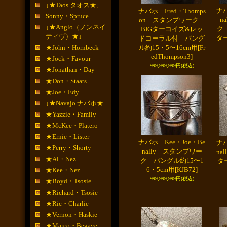
↓★Taos タオス★↓
ナバ
ナバホ Fred・Thomps
Sonny・Spruce
n
on スタンプワーク
↓★Anglo（ノンネイ
ク
BIGターコイズ&レッ
ティヴ）★↓
タ
ドコーラル付 バング
★John・Hornbeck
ル約15・5〜16cm用
[Fr
edThompson3]
★Jock・Favour
999,999,999円
(税込)
★Jonathan・Day
★Don・Staats
★Joe・Edy
↓★Navajo ナバホ★
★Yazzie・Family
★McKee・Platero
★Ernie・Lister
ナバホ Kee・Joe・Be
ナバ
★Perry・Shorty
nally スタンプワー
na
★Al・Nez
ク バングル約15〜1
タ
6・5cm用
[KJB72]
★Kee・Nez
999,999,999円
(税込)
★Boyd・Tsosie
★Richard・Tsosie
★Ric・Charlie
★Vernon・Haskie
★Marco・Begaye