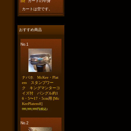
カートの中身
カートは空です。
おすすめ商品
No.1
ナバホ McKee・Plat
ero スタンプワー
ク キングマンターコ
イズ付 バングル約1
6・5〜17・5cm用
[Mc
KeePlatero8]
999,999,999円
(税込)
No.2