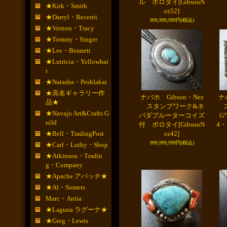
ル ボロタイ
[GibsonN
★Kirk・Smith
ez52]
★Darryl・Becenti
999,999,999円
(税込)
★Vernon・Tracy
★Tommy・Singer
★Lee・Bennett
★Lutricia・Yellowhai
r
★Natasha・Peshlakai
★高名ギャラリー作
ナバホ Gibson・Nez
ナ
品★
スタンプワーク&ネ
ス
★Navajo Art&Crafts G
バダブルーターコイズ
G
uild
付 ボロタイ
[GibsonN
4・
★Bell・TradingPost
ez42]
999,999,999円
(税込)
★Carl・Luthy・Shop
★Atkinson・Tradin
g・Company
★Apache アパッチ★
★Al・Somers
Marc・Antia
★Laguna ラグーナ★
★Greg・Lewis