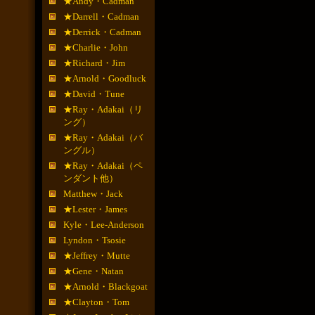
★Andy・Cadman
★Darrell・Cadman
★Derrick・Cadman
★Charlie・John
★Richard・Jim
★Arnold・Goodluck
★David・Tune
★Ray・Adakai（リ
ング）
★Ray・Adakai（バ
ングル）
★Ray・Adakai（ペ
ンダント他）
Matthew・Jack
★Lester・James
Kyle・Lee-Anderson
Lyndon・Tsosie
★Jeffrey・Mutte
★Gene・Natan
★Arnold・Blackgoat
★Clayton・Tom