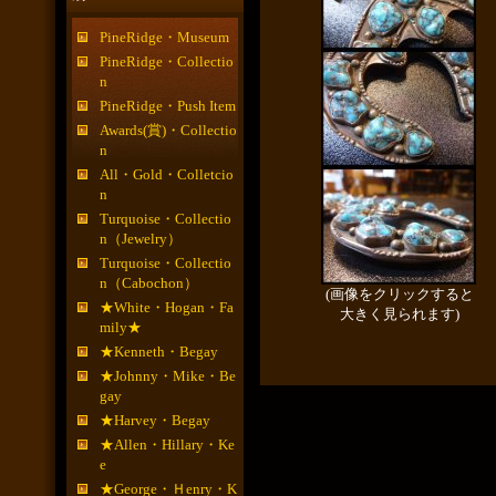
PineRidge・Museum
PineRidge・Collectio
n
PineRidge・Push Item
Awards(賞)・Collectio
n
All・Gold・Colletcio
n
Turquoise・Collectio
n（Jewelry）
Turquoise・Collectio
n（Cabochon）
(画像をクリックすると
★White・Hogan・Fa
大きく見られます)
mily★
★Kenneth・Begay
★Johnny・Mike・Be
gay
★Harvey・Begay
★Allen・Hillary・Ke
e
★George・Ｈenry・K