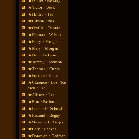
★Daniel・Benally
★Victor・Beck
★Phillip・Tso
★Gibson・Nez
★Orville・Tsinnie
★Herman・Wilson
★Harry・Morgan
★Mary・Morgan
★Dan・Jackson
★Tommy・Jackson
★Thomas・Curtis
★Frances・Jones
★Clarence・Lee（Ru
ssell・Lee）
★Allison・Lee
★Ron・Bedonie
★Leonard・Schmalie
★Richard・Begay
★Steven・J・Begay
★Gary・Reeves
★Donovan・Cadman