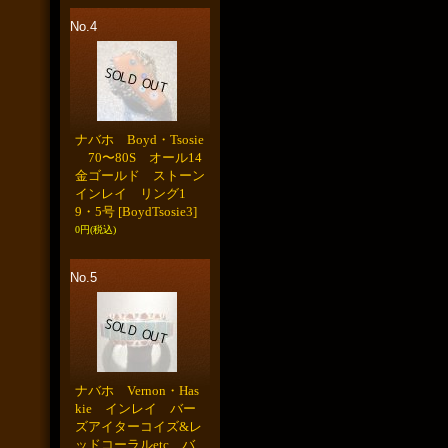
No.4
ナバホ Boyd・Tsosie
70〜80S オール14
金ゴールド ストーン
インレイ リング1
9・5号
[BoydTsosie3]
0円
(税込)
No.5
ナバホ Vernon・Has
kie インレイ バー
ズアイターコイズ&レ
ッドコーラルetc バ