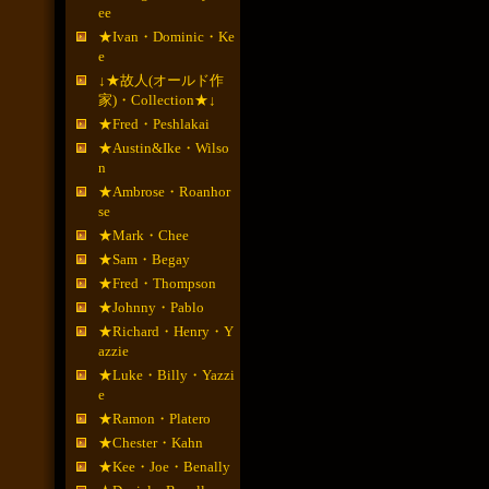
ee
★Ivan・Dominic・Ke
e
↓★故人(オールド作
家)・Collection★↓
★Fred・Peshlakai
★Austin&Ike・Wilso
n
★Ambrose・Roanhor
se
★Mark・Chee
★Sam・Begay
★Fred・Thompson
★Johnny・Pablo
★Richard・Henry・Y
azzie
★Luke・Billy・Yazzi
e
★Ramon・Platero
★Chester・Kahn
★Kee・Joe・Benally