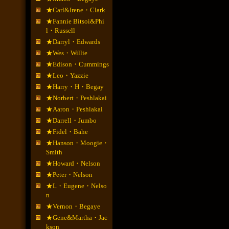
★Carl&Irene・Clark
★Fannie Bitsoi&Phi
l・Russell
★Darryl・Edwards
★Wes・Willie
★Edison・Cummings
★Leo・Yazzie
★Harry・H・Begay
★Norbert・Peshlakai
★Aaron・Peshlakai
★Darrell・Jumbo
★Fidel・Bahe
★Hanson・Moogie・
Smith
★Howard・Nelson
★Peter・Nelson
★L・Eugene・Nelso
n
★Vernon・Begaye
★Gene&Martha・Jac
kson