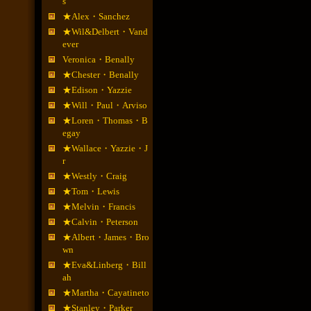
s
★Alex・Sanchez
★Wil&Delbert・Vand
ever
Veronica・Benally
★Chester・Benally
★Edison・Yazzie
★Will・Paul・Arviso
★Loren・Thomas・B
egay
★Wallace・Yazzie・J
r
★Westly・Craig
★Tom・Lewis
★Melvin・Francis
★Calvin・Peterson
★Albert・James・Bro
wn
★Eva&Linberg・Bill
ah
★Martha・Cayatineto
★Stanley・Parker