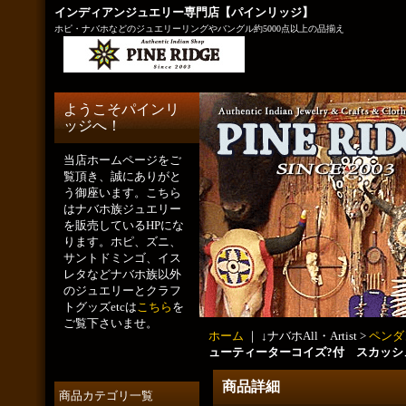
インディアンジュエリー専門店【パインリッジ】
ホピ・ナバホなどのジュエリーリングやバングル約5000点以上の品揃え
ようこそパインリ
ッジへ！
当店ホームページをご
覧頂き、誠にありがと
う御座います。こちら
はナバホ族ジュエリー
を販売しているHPにな
ります。ホピ、ズニ、
サントドミンゴ、イス
レタなどナバホ族以外
のジュエリーとクラフ
トグッズetcは
こちら
を
ご覧下さいませ。
ホーム
｜ ↓ナバホAll・Artist >
ペンダ
ューティーターコイズ?付 スカッシ
商品詳細
商品カテゴリ一覧