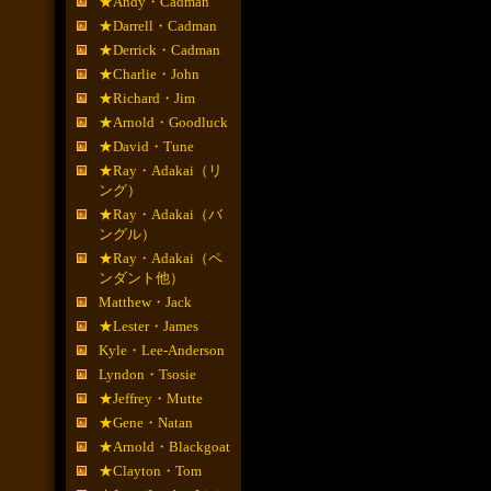
★Andy・Cadman
★Darrell・Cadman
★Derrick・Cadman
★Charlie・John
★Richard・Jim
★Arnold・Goodluck
★David・Tune
★Ray・Adakai（リ
ング）
★Ray・Adakai（バ
ングル）
★Ray・Adakai（ペ
ンダント他）
Matthew・Jack
★Lester・James
Kyle・Lee-Anderson
Lyndon・Tsosie
★Jeffrey・Mutte
★Gene・Natan
★Arnold・Blackgoat
★Clayton・Tom