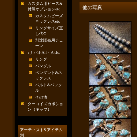
カスタム用ビーズ&
他の写真
付属オプションetc
カスタムビーズ
ネックレスetc
リングサイズ直
し代金
別途販売用チェ
ーン
↓ナバホAll・Artist
リング
バングル
ペンダント&ネ
ックレス
ベルト&バック
ル
その他
ターコイズカボショ
ン（キャブ）
アーティスト&アイテム
別