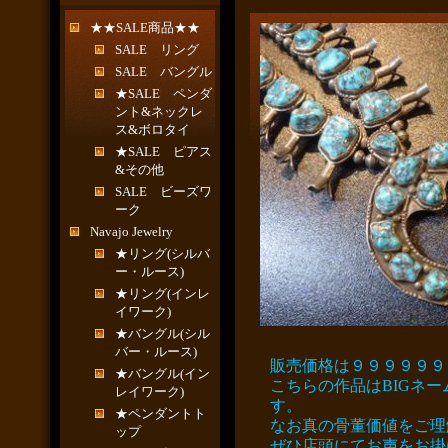
★★SALE商品★★
SALE リング
SALE バングル
★SALE ペンダ
ント&ネックレ
ス&ボロタイ
★SALE ピアス
&その他
SALE ビーズワ
ーク
Navajo Jewelry
★リング(シルバ
ー・ルース)
★リング(インレ
イワーク)
★バングル(シル
バー・ルース)
販売価格は９９９９９９
★バングル(イン
こちらの作品はBIGネ
レイワーク)
す。
★ペンダントト
なお真の骨董価値をご理
ップ
ぜひ店頭にてお声をお掛