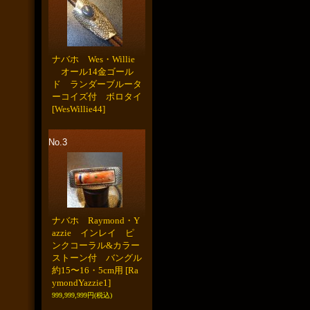
ナバホ Wes・Willie
オール14金ゴール
ド ランダーブルータ
ーコイズ付 ボロタイ
[WesWillie44]
No.3
ナバホ Raymond・Y
azzie インレイ ピ
ンクコーラル&カラー
ストーン付 バングル
約15〜16・5cm用
[Ra
ymondYazzie1]
999,999,999円
(税込)