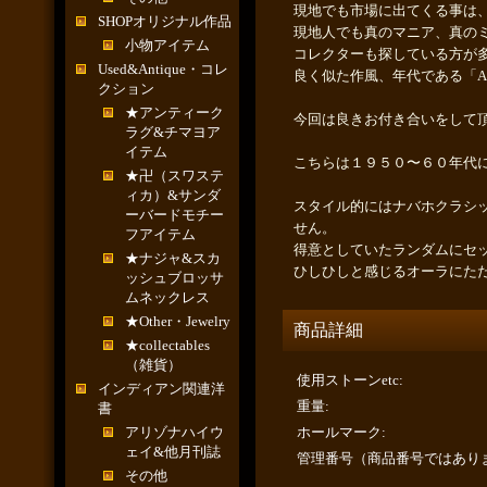
現地でも市場に出てくる事は
SHOPオリジナル作品
現地人でも真のマニア、真の
小物アイテム
コレクターも探している方が
Used&Antique・コレ
良く似た作風、年代である「Austi
クション
★アンティーク
今回は良きお付き合いをして
ラグ&チマヨア
イテム
こちらは１９５０〜６０年代
★卍（スワステ
ィカ）&サンダ
スタイル的にはナバホクラシ
ーバードモチー
せん。
フアイテム
得意としていたランダムにセ
★ナジャ&スカ
ひしひしと感じるオーラにた
ッシュブロッサ
ムネックレス
★Other・Jewelry
商品詳細
★collectables
（雑貨）
使用ストーンetc
:
インディアン関連洋
重量
:
書
アリゾナハイウ
ホールマーク
:
ェイ&他月刊誌
管理番号（商品番号ではあり
その他