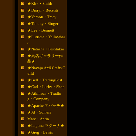
★Kirk・Smith
★Darryl・Becenti
★Vernon・Tracy
★Tommy・Singer
★Lee・Bennett
★Lutricia・Yellowhai
r
★Natasha・Peshlakai
★高名ギャラリー作
品★
★Navajo Art&Crafts G
uild
★Bell・TradingPost
★Carl・Luthy・Shop
★Atkinson・Tradin
g・Company
★Apache アパッチ★
★Al・Somers
Marc・Antia
★Laguna ラグーナ★
★Greg・Lewis