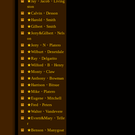
★Jay・Jacob・Living
ston
★Calvin・Desson
★Harold・Smith
★Gilbert・Smith
★Jerry&Gilbert・Nels
on
★Jerry・N・Platero
★Wilburt・Denetdale
★Ray・Delgarito
★Wilford・B・Henry
★Monty・Claw
★Anthony・Bowman
★Harrison・Bitsue
★Mike・Platero
★Eugene・Mitchell
★Fred・Peters
★Walter・Vandevere
★Evrett&Mary・Telle
r
★Benson・Manygoat