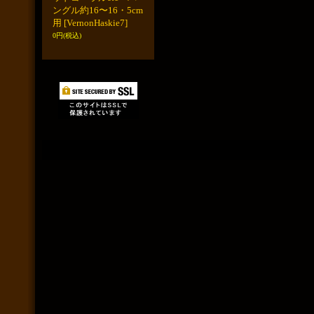
ングル約16〜16・5cm
用
[VernonHaskie7]
0円
(税込)