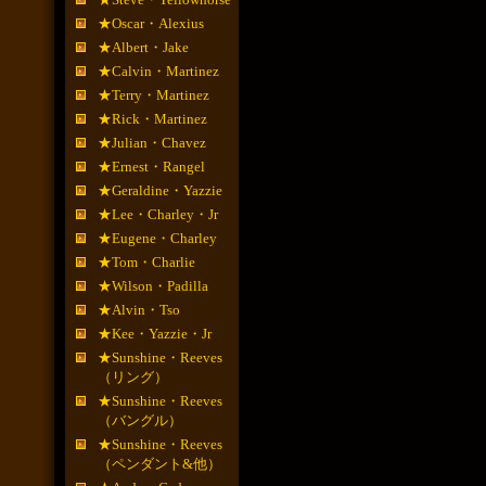
★Oscar・Alexius
★Albert・Jake
★Calvin・Martinez
★Terry・Martinez
★Rick・Martinez
★Julian・Chavez
★Ernest・Rangel
★Geraldine・Yazzie
★Lee・Charley・Jr
★Eugene・Charley
★Tom・Charlie
★Wilson・Padilla
★Alvin・Tso
★Kee・Yazzie・Jr
★Sunshine・Reeves
（リング）
★Sunshine・Reeves
（バングル）
★Sunshine・Reeves
（ペンダント&他）