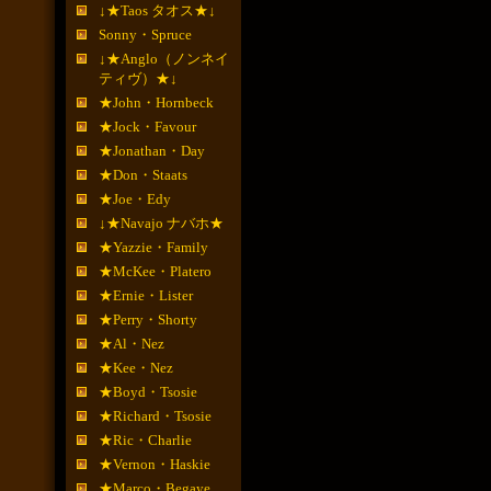
↓★Taos タオス★↓
Sonny・Spruce
↓★Anglo（ノンネイ
ティヴ）★↓
★John・Hornbeck
★Jock・Favour
★Jonathan・Day
★Don・Staats
★Joe・Edy
↓★Navajo ナバホ★
★Yazzie・Family
★McKee・Platero
★Ernie・Lister
★Perry・Shorty
★Al・Nez
★Kee・Nez
★Boyd・Tsosie
★Richard・Tsosie
★Ric・Charlie
★Vernon・Haskie
★Marco・Begaye