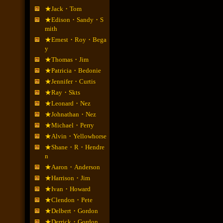
★Jack・Tom
★Edison・Sandy・S
mith
★Ernest・Roy・Bega
y
★Thomas・Jim
★Patricia・Bedonie
★Jennifer・Curtis
★Ray・Skts
★Leonard・Nez
★Johnathan・Nez
★Michael・Perry
★Alvin・Yellowhorse
★Shane・R・Hendre
n
★Aaron・Anderson
★Harrison・Jim
★Ivan・Howard
★Clendon・Pete
★Delbert・Gordon
★Derrick・Gordon