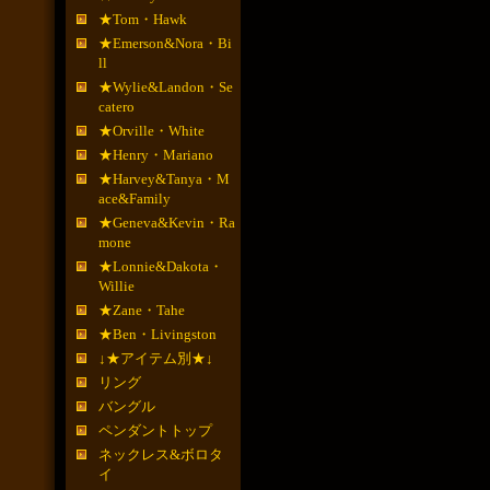
★Tom・Hawk
★Emerson&Nora・Bi
ll
★Wylie&Landon・Se
catero
★Orville・White
★Henry・Mariano
★Harvey&Tanya・M
ace&Family
★Geneva&Kevin・Ra
mone
★Lonnie&Dakota・
Willie
★Zane・Tahe
★Ben・Livingston
↓★アイテム別★↓
リング
バングル
ペンダントトップ
ネックレス&ボロタ
イ