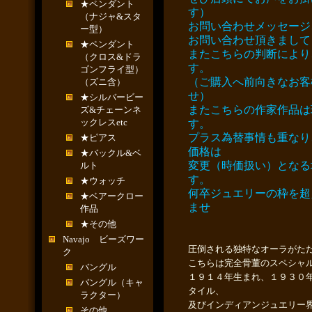
★ペンダント
す）
（ナジャ&スタ
お問い合わせメッセージ
ー型）
お問い合わせ頂きまして
★ペンダント
またこちらの判断により
（クロス&ドラ
す。
ゴンフライ型）
（ご購入へ前向きなお客
（ズニ含）
せ）
★シルバービー
またこちらの作家作品は
ズ&チェーンネ
ックレスetc
す。
プラス為替事情も重なり
★ピアス
価格は
★バックル&ベ
変更（時価扱い）となる
ルト
す。
★ウォッチ
何卒ジュエリーの枠を超
★ベアークロー
ませ
作品
★その他
Navajo ビーズワー
圧倒される独特なオーラがた
ク
こちらは完全骨董のスペシャルア
バングル
１９１４年生まれ、１９３０
バングル（キャ
タイル、
ラクター）
及びインディアンジュエリー
その他