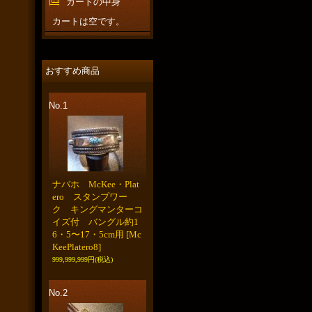
カートの中身
カートは空です。
おすすめ商品
No.1
ナバホ McKee・Plat
ero スタンプワー
ク キングマンターコ
イズ付 バングル約1
6・5〜17・5cm用
[Mc
KeePlatero8]
999,999,999円
(税込)
No.2