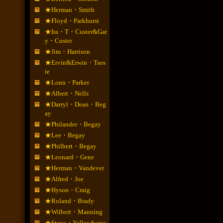
★Herman・Smith
★Floyd・Parkhurst
★Ira・T・Custer&Gar
y・Custer
★Jim・Harrison
★Ervin&Erwin・Tsos
ie
★Lonn・Parker
★Albert・Nells
★Darryl・Dean・Beg
ay
★Philander・Begay
★Lee・Begay
★Philbert・Begay
★Leonard・Gene
★Herman・Vandever
★Alfred・Joe
★Hyson・Craig
★Roland・Brady
★Wilbert・Manning
★Steve・Yellowhorse