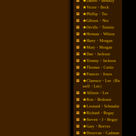
★Daniel・Benally
★Victor・Beck
★Phillip・Tso
★Gibson・Nez
★Orville・Tsinnie
★Herman・Wilson
★Harry・Morgan
★Mary・Morgan
★Dan・Jackson
★Tommy・Jackson
★Thomas・Curtis
★Frances・Jones
★Clarence・Lee（Ru
ssell・Lee）
★Allison・Lee
★Ron・Bedonie
★Leonard・Schmalie
★Richard・Begay
★Steven・J・Begay
★Gary・Reeves
★Donovan・Cadman