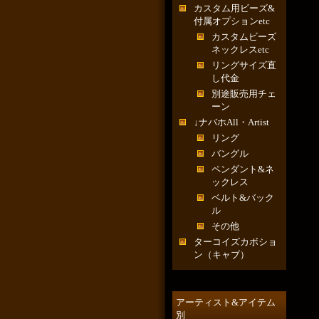
カスタム用ビーズ&
付属オプションetc
カスタムビーズ
ネックレスetc
リングサイズ直
し代金
別途販売用チェ
ーン
↓ナバホAll・Artist
リング
バングル
ペンダント&ネ
ックレス
ベルト&バック
ル
その他
ターコイズカボショ
ン（キャブ）
アーティスト&アイテム
別