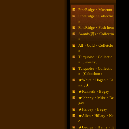
PineRidge・Museum
PineRidge・Collectio
n
PineRidge・Push Item
Awards(賞)・Collectio
n
All・Gold・Colletcio
n
Turquoise・Collectio
n（Jewelry）
Turquoise・Collectio
n（Cabochon）
★White・Hogan・Fa
mily★
★Kenneth・Begay
★Johnny・Mike・Be
gay
★Harvey・Begay
★Allen・Hillary・Ke
e
★George・Ｈenry・K