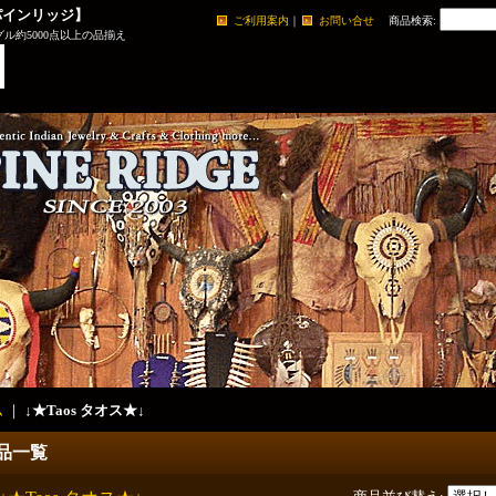
パインリッジ】
ご利用案内
｜
お問い合せ
商品検索
:
ル約5000点以上の品揃え
ム
｜
↓★Taos タオス★↓
品一覧