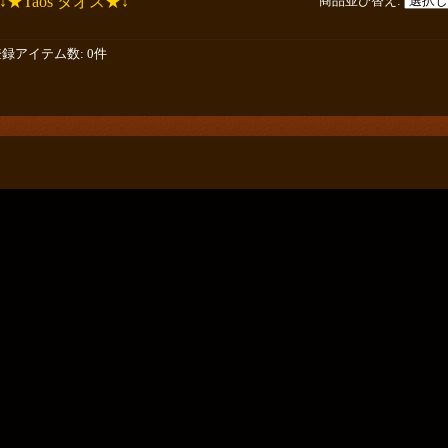
↓★Taos タオス★↓
商品並び替え
:
登録アイテム数
:
0件