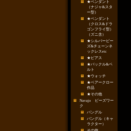
★ペンダント
（ナジャ&スタ
ー型）
★ペンダント
（クロス&ドラ
ゴンフライ型）
（ズニ含）
★シルバービー
ズ&チェーンネ
ックレスetc
★ピアス
★バックル&ベ
ルト
★ウォッチ
★ベアークロー
作品
★その他
Navajo ビーズワー
ク
バングル
バングル（キャ
ラクター）
その他