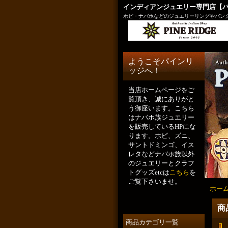
インディアンジュエリー専門店【
ホピ・ナバホなどのジュエリーリングやバング
ようこそパインリ
ッジへ！
当店ホームページをご
覧頂き、誠にありがと
う御座います。こちら
はナバホ族ジュエリー
を販売しているHPにな
ります。ホピ、ズニ、
サントドミンゴ、イス
レタなどナバホ族以外
のジュエリーとクラフ
トグッズetcは
こちら
を
ご覧下さいませ。
ホー
商
商品カテゴリ一覧