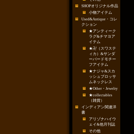
SHOPオリジナル作品
小物アイテム
Used&Antique・コレ
クション
★アンティーク
ラグ&チマヨア
イテム
★卍（スワステ
ィカ）&サンダ
ーバードモチー
フアイテム
★ナジャ&スカ
ッシュブロッサ
ムネックレス
★Other・Jewelry
★collectables
（雑貨）
インディアン関連洋
書
アリゾナハイウ
ェイ&他月刊誌
その他