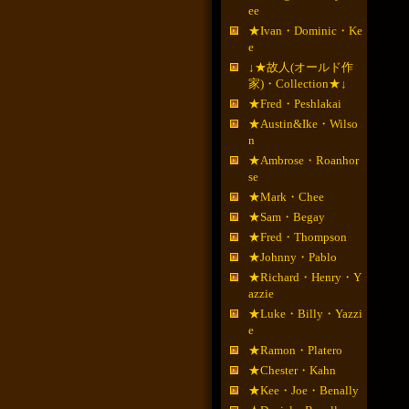
ee
★Ivan・Dominic・Ke
e
↓★故人(オールド作
家)・Collection★↓
★Fred・Peshlakai
★Austin&Ike・Wilso
n
★Ambrose・Roanhor
se
★Mark・Chee
★Sam・Begay
★Fred・Thompson
★Johnny・Pablo
★Richard・Henry・Y
azzie
★Luke・Billy・Yazzi
e
★Ramon・Platero
★Chester・Kahn
★Kee・Joe・Benally