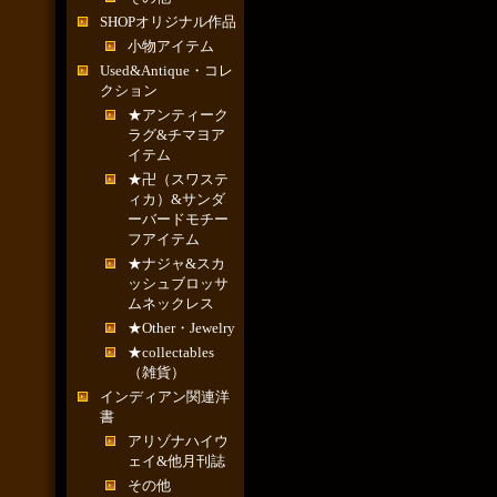
SHOPオリジナル作品
小物アイテム
Used&Antique・コレ
クション
★アンティーク
ラグ&チマヨア
イテム
★卍（スワステ
ィカ）&サンダ
ーバードモチー
フアイテム
★ナジャ&スカ
ッシュブロッサ
ムネックレス
★Other・Jewelry
★collectables
（雑貨）
インディアン関連洋
書
アリゾナハイウ
ェイ&他月刊誌
その他