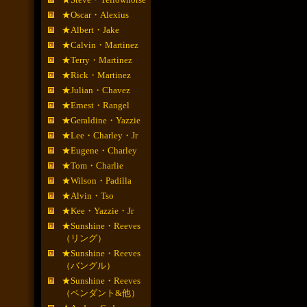
★Oscar・Alexius
★Albert・Jake
★Calvin・Martinez
★Terry・Martinez
★Rick・Martinez
★Julian・Chavez
★Ernest・Rangel
★Geraldine・Yazzie
★Lee・Charley・Jr
★Eugene・Charley
★Tom・Charlie
★Wilson・Padilla
★Alvin・Tso
★Kee・Yazzie・Jr
★Sunshine・Reeves
（リング）
★Sunshine・Reeves
（バングル）
★Sunshine・Reeves
（ペンダント&他）