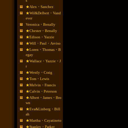
s
★Alex・Sanchez
★Wil&Delbert・Vand
ever
Veronica・Benally
★Chester・Benally
★Edison・Yazzie
★Will・Paul・Arviso
★Loren・Thomas・B
egay
★Wallace・Yazzie・J
r
★Westly・Craig
★Tom・Lewis
★Melvin・Francis
★Calvin・Peterson
★Albert・James・Bro
wn
★Eva&Linberg・Bill
ah
★Martha・Cayatineto
★Stanley・Parker