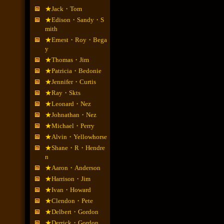
★Jack・Tom
★Edison・Sandy・S
mith
★Ernest・Roy・Bega
y
★Thomas・Jim
★Patricia・Bedonie
★Jennifer・Curtis
★Ray・Skts
★Leonard・Nez
★Johnathan・Nez
★Michael・Perry
★Alvin・Yellowhorse
★Shane・R・Hendre
n
★Aaron・Anderson
★Harrison・Jim
★Ivan・Howard
★Clendon・Pete
★Delbert・Gordon
★Derrick・Gordon