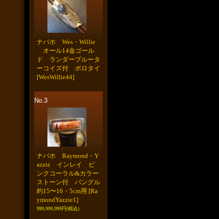
ナバホ Wes・Willie
オール14金ゴール
ド ランダーブルータ
ーコイズ付 ボロタイ
[WesWillie44]
No.3
ナバホ Raymond・Y
azzie インレイ ピ
ンクコーラル&カラー
ストーン付 バングル
約15〜16・5cm用
[Ra
ymondYazzie1]
999,999,999円
(税込)