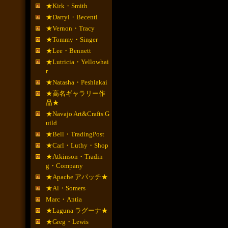
★Kirk・Smith
★Darryl・Becenti
★Vernon・Tracy
★Tommy・Singer
★Lee・Bennett
★Lutricia・Yellowhai
r
★Natasha・Peshlakai
★高名ギャラリー作
品★
★Navajo Art&Crafts G
uild
★Bell・TradingPost
★Carl・Luthy・Shop
★Atkinson・Tradin
g・Company
★Apache アパッチ★
★Al・Somers
Marc・Antia
★Laguna ラグーナ★
★Greg・Lewis