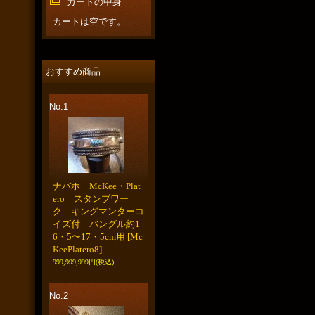
カートの中身
カートは空です。
おすすめ商品
No.1
ナバホ McKee・Plat
ero スタンプワー
ク キングマンターコ
イズ付 バングル約1
6・5〜17・5cm用
[Mc
KeePlatero8]
999,999,999円
(税込)
No.2