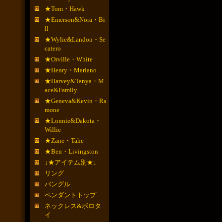
★Tom・Hawk
★Emerson&Nora・Bi
ll
★Wylie&Landon・Se
catero
★Orville・White
★Henry・Mariano
★Harvey&Tanya・M
ace&Family
★Geneva&Kevin・Ra
mone
★Lonnie&Dakota・
Willie
★Zane・Tahe
★Ben・Livingston
↓★アイテム別★↓
リング
バングル
ペンダントトップ
ネックレス&ボロタ
イ