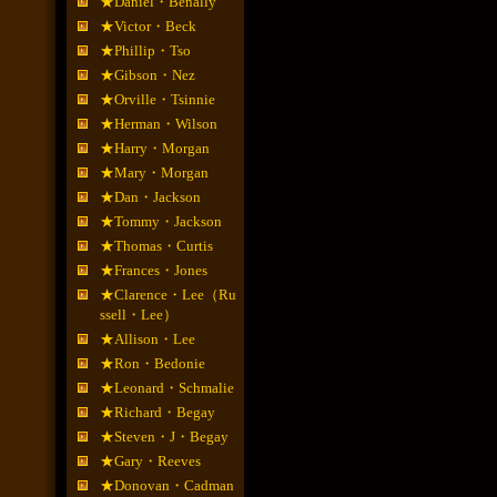
★Daniel・Benally
★Victor・Beck
★Phillip・Tso
★Gibson・Nez
★Orville・Tsinnie
★Herman・Wilson
★Harry・Morgan
★Mary・Morgan
★Dan・Jackson
★Tommy・Jackson
★Thomas・Curtis
★Frances・Jones
★Clarence・Lee（Ru
ssell・Lee）
★Allison・Lee
★Ron・Bedonie
★Leonard・Schmalie
★Richard・Begay
★Steven・J・Begay
★Gary・Reeves
★Donovan・Cadman