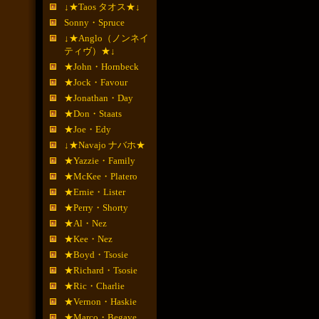
↓★Taos タオス★↓
Sonny・Spruce
↓★Anglo（ノンネイ
ティヴ）★↓
★John・Hornbeck
★Jock・Favour
★Jonathan・Day
★Don・Staats
★Joe・Edy
↓★Navajo ナバホ★
★Yazzie・Family
★McKee・Platero
★Ernie・Lister
★Perry・Shorty
★Al・Nez
★Kee・Nez
★Boyd・Tsosie
★Richard・Tsosie
★Ric・Charlie
★Vernon・Haskie
★Marco・Begaye