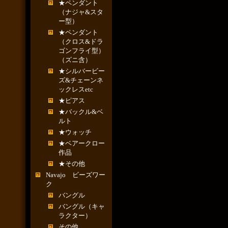
★ペンダント
（ナジャ&スタ
ー型）
★ペンダント
（クロス&ドラ
ゴンフライ型）
（ズニ含）
★シルバービー
ズ&チェーンネ
ックレスetc
★ピアス
★バックル&ベ
ルト
★ウォッチ
★ベアークロー
作品
★その他
Navajo ビーズワー
ク
バングル
バングル（キャ
ラクター）
その他