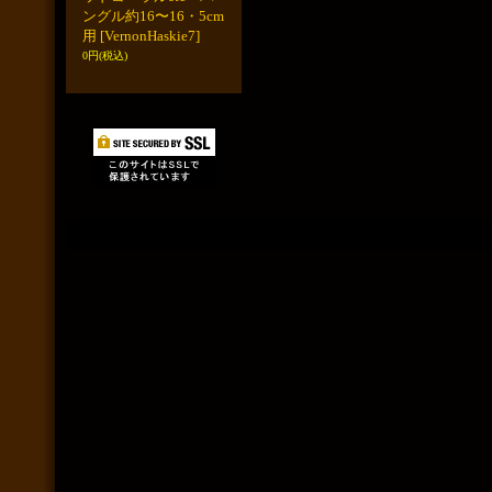
ングル約16〜16・5cm
用
[VernonHaskie7]
0円
(税込)