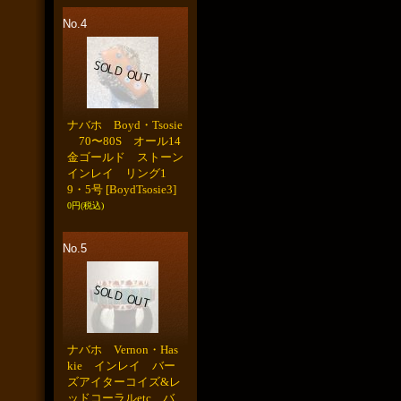
No.4
ナバホ Boyd・Tsosie
70〜80S オール14
金ゴールド ストーン
インレイ リング1
9・5号
[BoydTsosie3]
0円
(税込)
No.5
ナバホ Vernon・Has
kie インレイ バー
ズアイターコイズ&レ
ッドコーラルetc バ