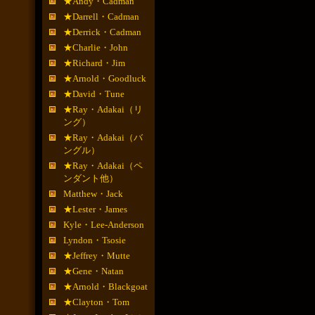
★Andy・Cadman
★Darrell・Cadman
★Derrick・Cadman
★Charlie・John
★Richard・Jim
★Arnold・Goodluck
★David・Tune
★Ray・Adakai（リ
ング）
★Ray・Adakai（バ
ングル）
★Ray・Adakai（ペ
ンダント他）
Matthew・Jack
★Lester・James
Kyle・Lee-Anderson
Lyndon・Tsosie
★Jeffrey・Mutte
★Gene・Natan
★Arnold・Blackgoat
★Clayton・Tom