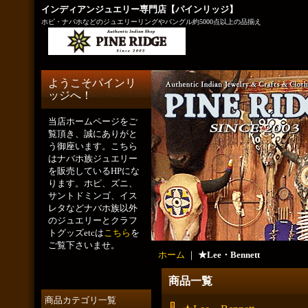
インディアンジュエリー専門店【パインリッジ】
ホピ・ナバホなどのジュエリーリングやバングル約5000点以上の品揃え
ようこそパインリ
ッジへ！
当店ホームページをご
覧頂き、誠にありがと
う御座います。こちら
はナバホ族ジュエリー
を販売しているHPにな
ります。ホピ、ズニ、
サントドミンゴ、イス
レタなどナバホ族以外
のジュエリーとクラフ
トグッズetcは
こちら
を
ご覧下さいませ。
ホーム
｜
★Lee・Bennett
商品一覧
商品カテゴリ一覧