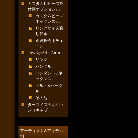
カスタム用ビーズ&
付属オプションetc
カスタムビーズ
ネックレスetc
リングサイズ直
し代金
別途販売用チェ
ーン
↓ナバホAll・Artist
リング
バングル
ペンダント&ネ
ックレス
ベルト&バック
ル
その他
ターコイズカボショ
ン（キャブ）
アーティスト&アイテム
別