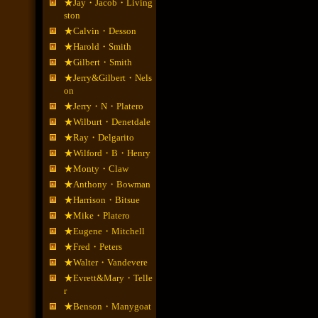
★Jay・Jacob・Living
ston
★Calvin・Desson
★Harold・Smith
★Gilbert・Smith
★Jerry&Gilbert・Nels
on
★Jerry・N・Platero
★Wilburt・Denetdale
★Ray・Delgarito
★Wilford・B・Henry
★Monty・Claw
★Anthony・Bowman
★Harrison・Bitsue
★Mike・Platero
★Eugene・Mitchell
★Fred・Peters
★Walter・Vandevere
★Evrett&Mary・Telle
r
★Benson・Manygoat