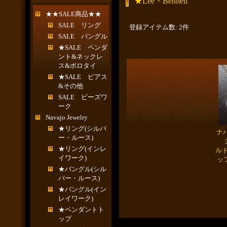
★Lee・Bennett
★★SALE商品★★
SALE リング
登録アイテム数
:
2件
SALE バングル
★SALE ペンダ
ント&ネックレ
ス&ボロタイ
★SALE ピアス
&その他
SALE ビーズワ
ーク
Navajo Jewelry
★リング(シルバ
ナバ
ー・ルース)
シ
★リング(インレ
ルド
イワーク)
ッ
★バングル(シル
バー・ルース)
★バングル(イン
レイワーク)
★ペンダントト
ップ