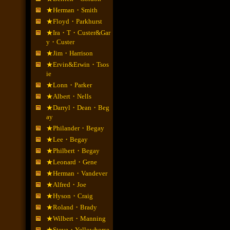
★Herman・Smith
★Floyd・Parkhurst
★Ira・T・Custer&Gar
y・Custer
★Jim・Harrison
★Ervin&Erwin・Tsos
ie
★Lonn・Parker
★Albert・Nells
★Darryl・Dean・Beg
ay
★Philander・Begay
★Lee・Begay
★Philbert・Begay
★Leonard・Gene
★Herman・Vandever
★Alfred・Joe
★Hyson・Craig
★Roland・Brady
★Wilbert・Manning
★Steve・Yellowhorse