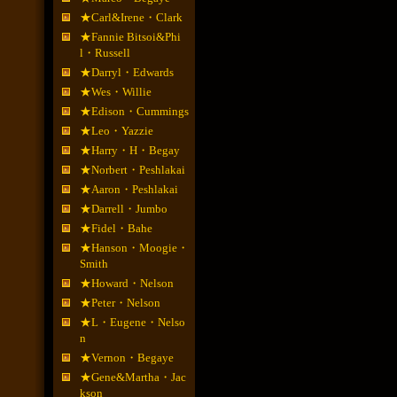
★Carl&Irene・Clark
★Fannie Bitsoi&Phi
l・Russell
★Darryl・Edwards
★Wes・Willie
★Edison・Cummings
★Leo・Yazzie
★Harry・H・Begay
★Norbert・Peshlakai
★Aaron・Peshlakai
★Darrell・Jumbo
★Fidel・Bahe
★Hanson・Moogie・
Smith
★Howard・Nelson
★Peter・Nelson
★L・Eugene・Nelso
n
★Vernon・Begaye
★Gene&Martha・Jac
kson