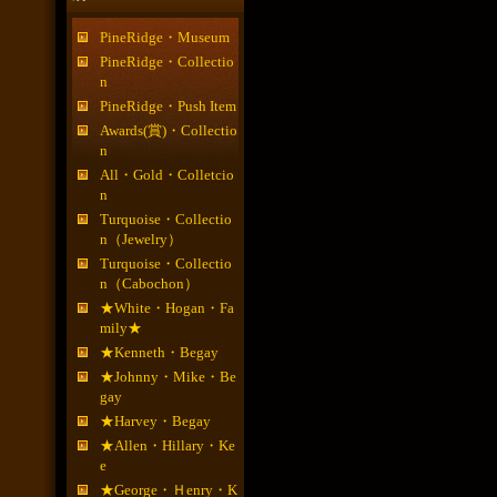
PineRidge・Museum
PineRidge・Collectio
n
PineRidge・Push Item
Awards(賞)・Collectio
n
All・Gold・Colletcio
n
Turquoise・Collectio
n（Jewelry）
Turquoise・Collectio
n（Cabochon）
★White・Hogan・Fa
mily★
★Kenneth・Begay
★Johnny・Mike・Be
gay
★Harvey・Begay
★Allen・Hillary・Ke
e
★George・Ｈenry・K