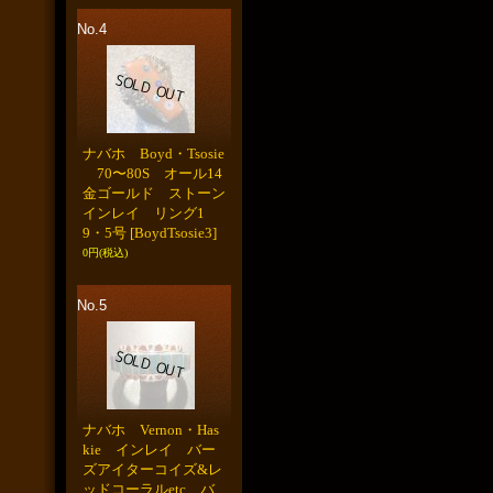
No.4
ナバホ Boyd・Tsosie
70〜80S オール14
金ゴールド ストーン
インレイ リング1
9・5号
[BoydTsosie3]
0円
(税込)
No.5
ナバホ Vernon・Has
kie インレイ バー
ズアイターコイズ&レ
ッドコーラルetc バ