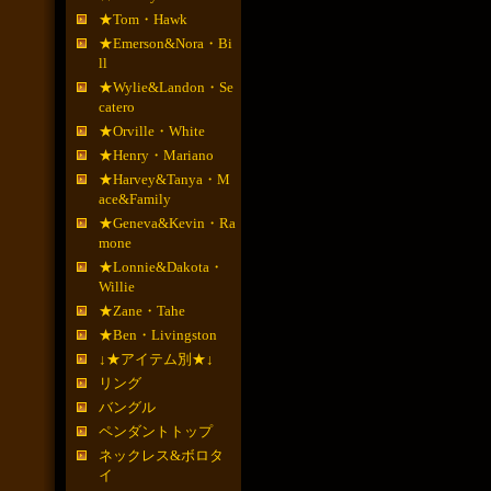
★Tom・Hawk
★Emerson&Nora・Bi
ll
★Wylie&Landon・Se
catero
★Orville・White
★Henry・Mariano
★Harvey&Tanya・M
ace&Family
★Geneva&Kevin・Ra
mone
★Lonnie&Dakota・
Willie
★Zane・Tahe
★Ben・Livingston
↓★アイテム別★↓
リング
バングル
ペンダントトップ
ネックレス&ボロタ
イ