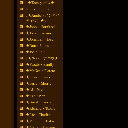
↓★Taos タオス★↓
Sonny・Spruce
↓★Anglo（ノンネイ
ティヴ）★↓
★John・Hornbeck
★Jock・Favour
★Jonathan・Day
★Don・Staats
★Joe・Edy
↓★Navajo ナバホ★
★Yazzie・Family
★McKee・Platero
★Ernie・Lister
★Perry・Shorty
★Al・Nez
★Kee・Nez
★Boyd・Tsosie
★Richard・Tsosie
★Ric・Charlie
★Vernon・Haskie
★Marco・Begaye