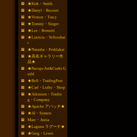
★Kirk・Smith
★Darryl・Becenti
★Vernon・Tracy
★Tommy・Singer
★Lee・Bennett
★Lutricia・Yellowhai
r
★Natasha・Peshlakai
★高名ギャラリー作
品★
★Navajo Art&Crafts G
uild
★Bell・TradingPost
★Carl・Luthy・Shop
★Atkinson・Tradin
g・Company
★Apache アパッチ★
★Al・Somers
Marc・Antia
★Laguna ラグーナ★
★Greg・Lewis