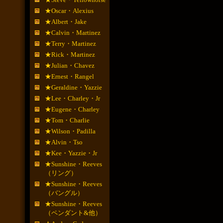
★Oscar・Alexius
★Albert・Jake
★Calvin・Martinez
★Terry・Martinez
★Rick・Martinez
★Julian・Chavez
★Ernest・Rangel
★Geraldine・Yazzie
★Lee・Charley・Jr
★Eugene・Charley
★Tom・Charlie
★Wilson・Padilla
★Alvin・Tso
★Kee・Yazzie・Jr
★Sunshine・Reeves
（リング）
★Sunshine・Reeves
（バングル）
★Sunshine・Reeves
（ペンダント&他）