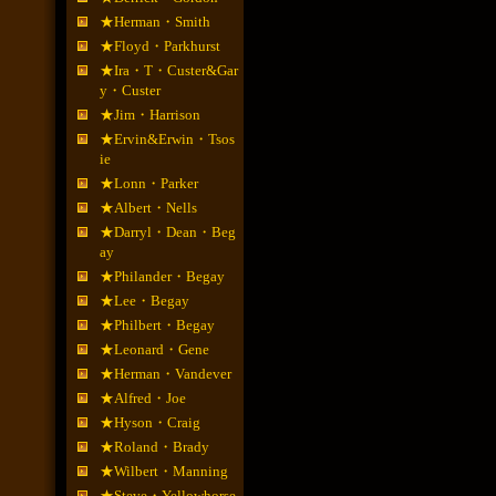
★Herman・Smith
★Floyd・Parkhurst
★Ira・T・Custer&Gar
y・Custer
★Jim・Harrison
★Ervin&Erwin・Tsos
ie
★Lonn・Parker
★Albert・Nells
★Darryl・Dean・Beg
ay
★Philander・Begay
★Lee・Begay
★Philbert・Begay
★Leonard・Gene
★Herman・Vandever
★Alfred・Joe
★Hyson・Craig
★Roland・Brady
★Wilbert・Manning
★Steve・Yellowhorse