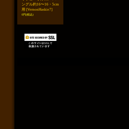
ングル約16〜16・5cm
用
[VernonHaskie7]
0円
(税込)