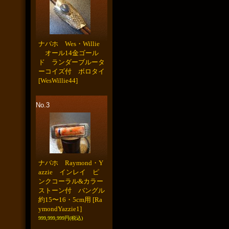
ナバホ Wes・Willie
オール14金ゴール
ド ランダーブルータ
ーコイズ付 ボロタイ
[WesWillie44]
No.3
ナバホ Raymond・Y
azzie インレイ ピ
ンクコーラル&カラー
ストーン付 バングル
約15〜16・5cm用
[Ra
ymondYazzie1]
999,999,999円
(税込)