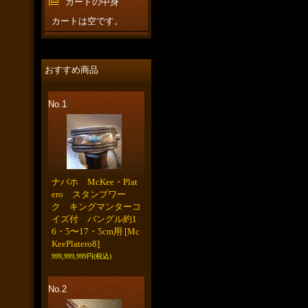
カートの中身
カートは空です。
おすすめ商品
No.1
ナバホ McKee・Plat
ero スタンプワー
ク キングマンターコ
イズ付 バングル約1
6・5〜17・5cm用
[Mc
KeePlatero8]
999,999,999円
(税込)
No.2