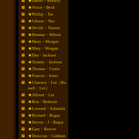
★Daniel・Benally
★Victor・Beck
★Phillip・Tso
★Gibson・Nez
★Orville・Tsinnie
★Herman・Wilson
★Harry・Morgan
★Mary・Morgan
★Dan・Jackson
★Tommy・Jackson
★Thomas・Curtis
★Frances・Jones
★Clarence・Lee（Ru
ssell・Lee）
★Allison・Lee
★Ron・Bedonie
★Leonard・Schmalie
★Richard・Begay
★Steven・J・Begay
★Gary・Reeves
★Donovan・Cadman