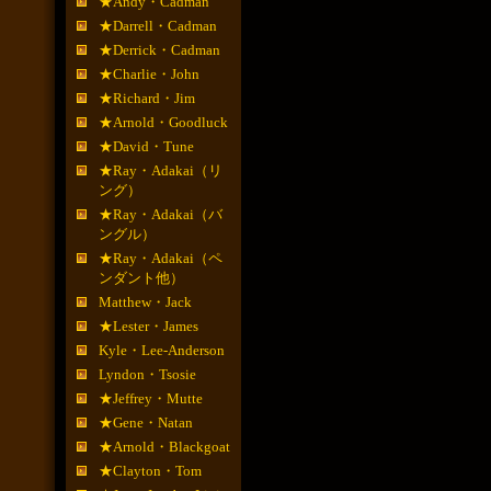
★Andy・Cadman
★Darrell・Cadman
★Derrick・Cadman
★Charlie・John
★Richard・Jim
★Arnold・Goodluck
★David・Tune
★Ray・Adakai（リ
ング）
★Ray・Adakai（バ
ングル）
★Ray・Adakai（ペ
ンダント他）
Matthew・Jack
★Lester・James
Kyle・Lee-Anderson
Lyndon・Tsosie
★Jeffrey・Mutte
★Gene・Natan
★Arnold・Blackgoat
★Clayton・Tom