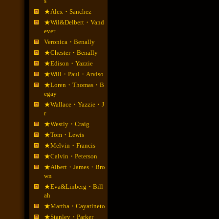
s
★Alex・Sanchez
★Wil&Delbert・Vand
ever
Veronica・Benally
★Chester・Benally
★Edison・Yazzie
★Will・Paul・Arviso
★Loren・Thomas・B
egay
★Wallace・Yazzie・J
r
★Westly・Craig
★Tom・Lewis
★Melvin・Francis
★Calvin・Peterson
★Albert・James・Bro
wn
★Eva&Linberg・Bill
ah
★Martha・Cayatineto
★Stanley・Parker