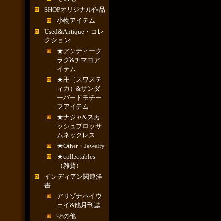
SHOPオリジナル作品
小物アイテム
Used&Antique・コレ
クション
★アンティーク
ラグ&チマヨア
イテム
★卍（スワステ
ィカ）&サンダ
ーバードモチー
フアイテム
★ナジャ&スカ
ッシュブロッサ
ムネックレス
★Other・Jewelry
★collectables
（雑貨）
インディアン関連洋
書
アリゾナハイウ
ェイ&他月刊誌
その他