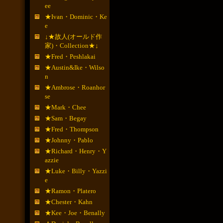
ee
★Ivan・Dominic・Ke
e
↓★故人(オールド作
家)・Collection★↓
★Fred・Peshlakai
★Austin&Ike・Wilso
n
★Ambrose・Roanhor
se
★Mark・Chee
★Sam・Begay
★Fred・Thompson
★Johnny・Pablo
★Richard・Henry・Y
azzie
★Luke・Billy・Yazzi
e
★Ramon・Platero
★Chester・Kahn
★Kee・Joe・Benally