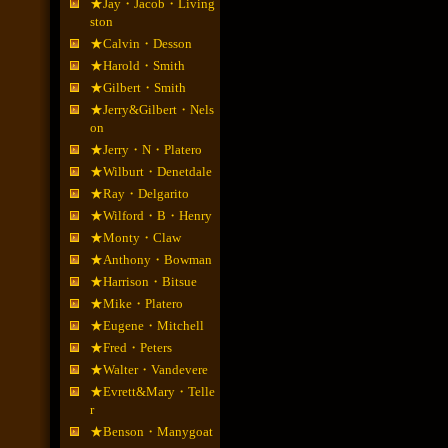
★Jay・Jacob・Living
ston
★Calvin・Desson
★Harold・Smith
★Gilbert・Smith
★Jerry&Gilbert・Nels
on
★Jerry・N・Platero
★Wilburt・Denetdale
★Ray・Delgarito
★Wilford・B・Henry
★Monty・Claw
★Anthony・Bowman
★Harrison・Bitsue
★Mike・Platero
★Eugene・Mitchell
★Fred・Peters
★Walter・Vandevere
★Evrett&Mary・Telle
r
★Benson・Manygoat