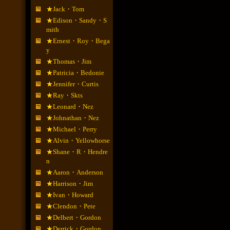
★Jack・Tom
★Edison・Sandy・S
mith
★Ernest・Roy・Bega
y
★Thomas・Jim
★Patricia・Bedonie
★Jennifer・Curtis
★Ray・Skts
★Leonard・Nez
★Johnathan・Nez
★Michael・Perry
★Alvin・Yellowhorse
★Shane・R・Hendre
n
★Aaron・Anderson
★Harrison・Jim
★Ivan・Howard
★Clendon・Pete
★Delbert・Gordon
★Derrick・Gordon