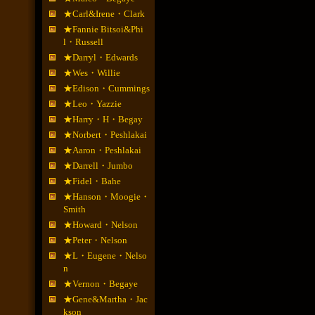
★Carl&Irene・Clark
★Fannie Bitsoi&Phi
l・Russell
★Darryl・Edwards
★Wes・Willie
★Edison・Cummings
★Leo・Yazzie
★Harry・H・Begay
★Norbert・Peshlakai
★Aaron・Peshlakai
★Darrell・Jumbo
★Fidel・Bahe
★Hanson・Moogie・
Smith
★Howard・Nelson
★Peter・Nelson
★L・Eugene・Nelso
n
★Vernon・Begaye
★Gene&Martha・Jac
kson