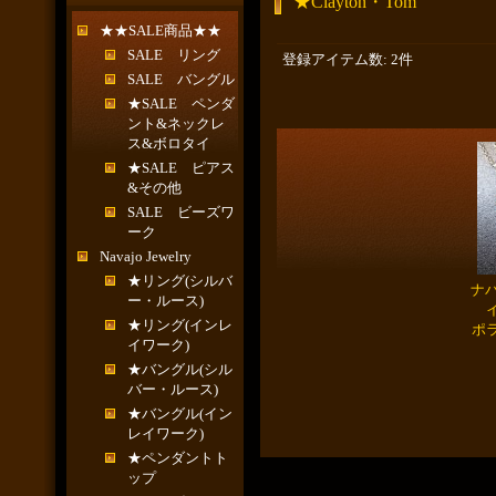
★Clayton・Tom
★★SALE商品★★
SALE リング
登録アイテム数
:
2件
SALE バングル
★SALE ペンダ
ント&ネックレ
ス&ボロタイ
★SALE ピアス
&その他
SALE ビーズワ
ーク
Navajo Jewelry
★リング(シルバ
ナバ
ー・ルース)
イ
★リング(インレ
ポ
イワーク)
★バングル(シル
バー・ルース)
★バングル(イン
レイワーク)
★ペンダントト
ップ