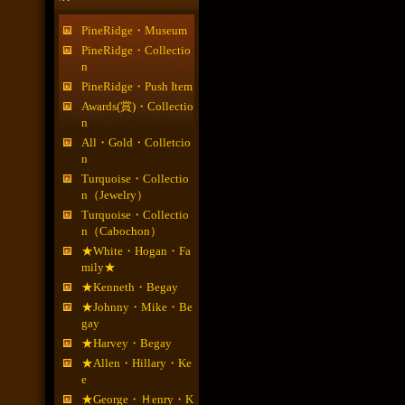
PineRidge・Museum
PineRidge・Collectio
n
PineRidge・Push Item
Awards(賞)・Collectio
n
All・Gold・Colletcio
n
Turquoise・Collectio
n（Jewelry）
Turquoise・Collectio
n（Cabochon）
★White・Hogan・Fa
mily★
★Kenneth・Begay
★Johnny・Mike・Be
gay
★Harvey・Begay
★Allen・Hillary・Ke
e
★George・Ｈenry・K