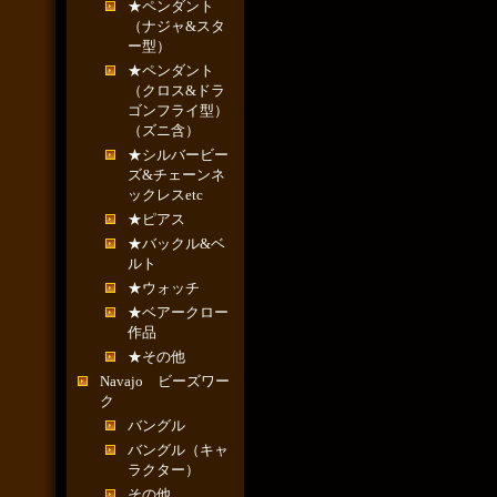
★ペンダント
（ナジャ&スタ
ー型）
★ペンダント
（クロス&ドラ
ゴンフライ型）
（ズニ含）
★シルバービー
ズ&チェーンネ
ックレスetc
★ピアス
★バックル&ベ
ルト
★ウォッチ
★ベアークロー
作品
★その他
Navajo ビーズワー
ク
バングル
バングル（キャ
ラクター）
その他