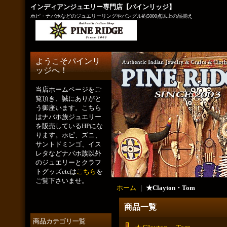
インディアンジュエリー専門店【パインリッジ】
ホピ・ナバホなどのジュエリーリングやバングル約5000点以上の品揃え
ようこそパインリ
ッジへ！
当店ホームページをご
覧頂き、誠にありがと
う御座います。こちら
はナバホ族ジュエリー
を販売しているHPにな
ります。ホピ、ズニ、
サントドミンゴ、イス
レタなどナバホ族以外
のジュエリーとクラフ
トグッズetcは
こちら
を
ご覧下さいませ。
ホーム
｜
★Clayton・Tom
商品一覧
商品カテゴリ一覧