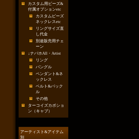
カスタム用ビーズ&
付属オプションetc
カスタムビーズ
ネックレスetc
リングサイズ直
し代金
別途販売用チェ
ーン
↓ナバホAll・Artist
リング
バングル
ペンダント&ネ
ックレス
ベルト&バック
ル
その他
ターコイズカボショ
ン（キャブ）
アーティスト&アイテム
別