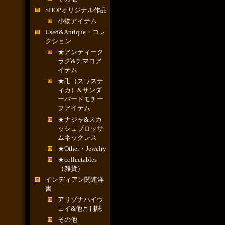
SHOPオリジナル作品
小物アイテム
Used&Antique・コレ
クション
★アンティーク
ラグ&チマヨア
イテム
★卍（スワステ
ィカ）&サンダ
ーバードモチー
フアイテム
★ナジャ&スカ
ッシュブロッサ
ムネックレス
★Other・Jewelry
★collectables
（雑貨）
インディアン関連洋
書
アリゾナハイウ
ェイ&他月刊誌
その他