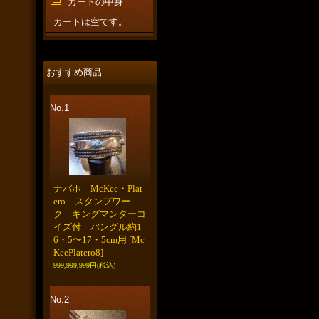
カートの中身
カートは空です。
おすすめ商品
No.1
ナバホ McKee・Plat
ero スタンプワー
ク キングマンターコ
イズ付 バングル約1
6・5〜17・5cm用
[Mc
KeePlatero8]
999,999,999円
(税込)
No.2