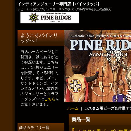
インディアンジュエリー専門店【パインリッジ】
ホピ・ナバホなどのジュエリーリングやバングル約5000点以上の品揃え
ようこそパインリ
ッジへ！
当店ホームページをご
覧頂き、誠にありがと
う御座います。こちら
はナバホ族ジュエリー
を販売しているHPにな
ります。ホピ、ズニ、
サントドミンゴ、イス
レタなどナバホ族以外
のジュエリーとクラフ
トグッズetcは
こちら
を
ご覧下さいませ。
ホーム
｜
カスタム用ビーズ&付属オプシ
商品一覧
商品カテゴリ一覧