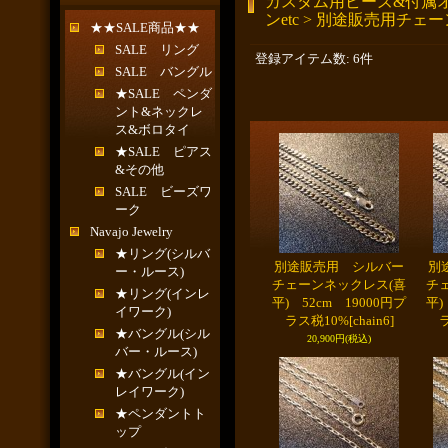
カスタム用ビーズ&付属
ンetc > 別途販売用チェー
★★SALE商品★★
SALE リング
登録アイテム数
:
6件
SALE バングル
★SALE ペンダ
ント&ネックレ
ス&ボロタイ
★SALE ピアス
&その他
SALE ビーズワ
ーク
Navajo Jewelry
★リング(シルバ
別途販売用 シルバー
別
ー・ルース)
チェーンネックレス(喜
チ
★リング(インレ
平) 52cm 19000円プ
平)
イワーク)
ラス税10%
[chain6]
★バングル(シル
20,900円
(税込)
バー・ルース)
★バングル(イン
レイワーク)
★ペンダントト
ップ