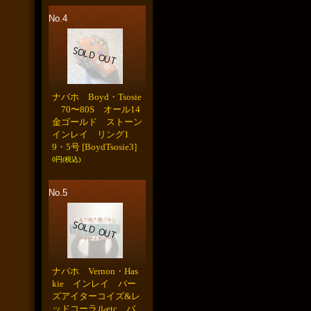
No.4
ナバホ Boyd・Tsosie
70〜80S オール14
金ゴールド ストーン
インレイ リング1
9・5号
[BoydTsosie3]
0円
(税込)
No.5
ナバホ Vernon・Has
kie インレイ バー
ズアイターコイズ&レ
ッドコーラルetc バ