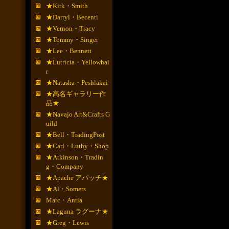
★Kirk・Smith
★Darryl・Becenti
★Vernon・Tracy
★Tommy・Singer
★Lee・Bennett
★Lutricia・Yellowhai
r
★Natasha・Peshlakai
★高名ギャラリー作
品★
★Navajo Art&Crafts G
uild
★Bell・TradingPost
★Carl・Luthy・Shop
★Atkinson・Tradin
g・Company
★Apache アパッチ★
★Al・Somers
Marc・Antia
★Laguna ラグーナ★
★Greg・Lewis