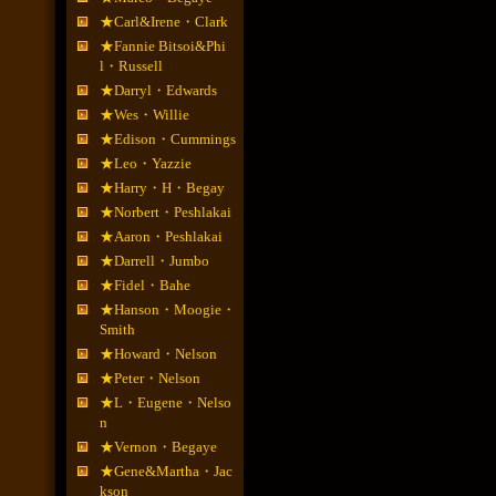
★Carl&Irene・Clark
★Fannie Bitsoi&Phi
l・Russell
★Darryl・Edwards
★Wes・Willie
★Edison・Cummings
★Leo・Yazzie
★Harry・H・Begay
★Norbert・Peshlakai
★Aaron・Peshlakai
★Darrell・Jumbo
★Fidel・Bahe
★Hanson・Moogie・
Smith
★Howard・Nelson
★Peter・Nelson
★L・Eugene・Nelso
n
★Vernon・Begaye
★Gene&Martha・Jac
kson