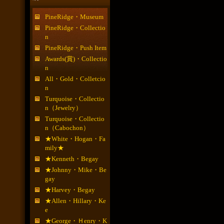
PineRidge・Museum
PineRidge・Collectio
n
PineRidge・Push Item
Awards(賞)・Collectio
n
All・Gold・Colletcio
n
Turquoise・Collectio
n（Jewelry）
Turquoise・Collectio
n（Cabochon）
★White・Hogan・Fa
mily★
★Kenneth・Begay
★Johnny・Mike・Be
gay
★Harvey・Begay
★Allen・Hillary・Ke
e
★George・Ｈenry・K