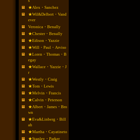
s
★Alex・Sanchez
★Wil&Delbert・Vand
ever
Veronica・Benally
★Chester・Benally
★Edison・Yazzie
★Will・Paul・Arviso
★Loren・Thomas・B
egay
★Wallace・Yazzie・J
r
★Westly・Craig
★Tom・Lewis
★Melvin・Francis
★Calvin・Peterson
★Albert・James・Bro
wn
★Eva&Linberg・Bill
ah
★Martha・Cayatineto
★Stanley・Parker