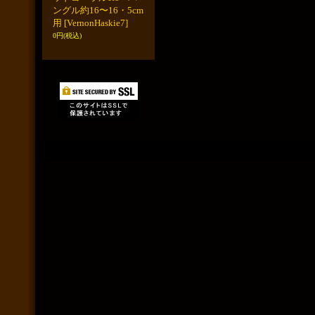
ングル約16〜16・5cm
用
[VernonHaskie7]
0円
(税込)