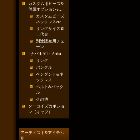
カスタム用ビーズ&
付属オプションetc
カスタムビーズ
ネックレスetc
リングサイズ直
し代金
別途販売用チェ
ーン
↓ナバホAll・Artist
リング
バングル
ペンダント&ネ
ックレス
ベルト&バック
ル
その他
ターコイズカボショ
ン（キャブ）
アーティスト&アイテム
別