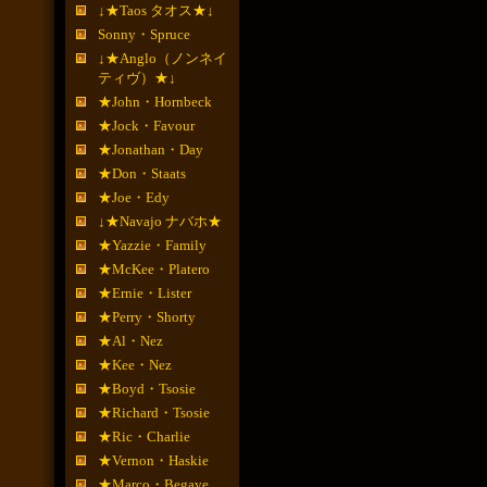
↓★Taos タオス★↓
Sonny・Spruce
↓★Anglo（ノンネイ
ティヴ）★↓
★John・Hornbeck
★Jock・Favour
★Jonathan・Day
★Don・Staats
★Joe・Edy
↓★Navajo ナバホ★
★Yazzie・Family
★McKee・Platero
★Ernie・Lister
★Perry・Shorty
★Al・Nez
★Kee・Nez
★Boyd・Tsosie
★Richard・Tsosie
★Ric・Charlie
★Vernon・Haskie
★Marco・Begaye