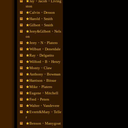
★Jay・Jacob・Living
ston
★Calvin・Desson
★Harold・Smith
★Gilbert・Smith
★Jerry&Gilbert・Nels
on
★Jerry・N・Platero
★Wilburt・Denetdale
★Ray・Delgarito
★Wilford・B・Henry
★Monty・Claw
★Anthony・Bowman
★Harrison・Bitsue
★Mike・Platero
★Eugene・Mitchell
★Fred・Peters
★Walter・Vandevere
★Evrett&Mary・Telle
r
★Benson・Manygoat