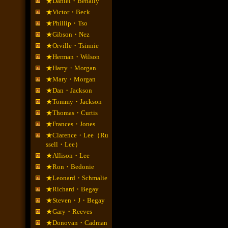
★Daniel・Benally
★Victor・Beck
★Phillip・Tso
★Gibson・Nez
★Orville・Tsinnie
★Herman・Wilson
★Harry・Morgan
★Mary・Morgan
★Dan・Jackson
★Tommy・Jackson
★Thomas・Curtis
★Frances・Jones
★Clarence・Lee（Ru
ssell・Lee）
★Allison・Lee
★Ron・Bedonie
★Leonard・Schmalie
★Richard・Begay
★Steven・J・Begay
★Gary・Reeves
★Donovan・Cadman