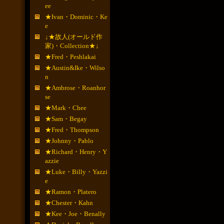
ee
★Ivan・Dominic・Ke
e
↓★故人(オールド作
家)・Collection★↓
★Fred・Peshlakai
★Austin&Ike・Wilso
n
★Ambrose・Roanhor
se
★Mark・Chee
★Sam・Begay
★Fred・Thompson
★Johnny・Pablo
★Richard・Henry・Y
azzie
★Luke・Billy・Yazzi
e
★Ramon・Platero
★Chester・Kahn
★Kee・Joe・Benally