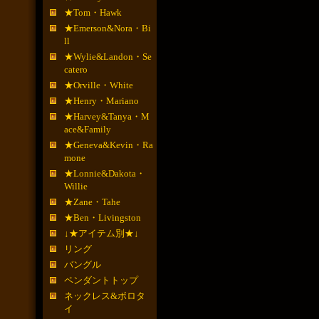
★Tom・Hawk
★Emerson&Nora・Bi
ll
★Wylie&Landon・Se
catero
★Orville・White
★Henry・Mariano
★Harvey&Tanya・M
ace&Family
★Geneva&Kevin・Ra
mone
★Lonnie&Dakota・
Willie
★Zane・Tahe
★Ben・Livingston
↓★アイテム別★↓
リング
バングル
ペンダントトップ
ネックレス&ボロタ
イ