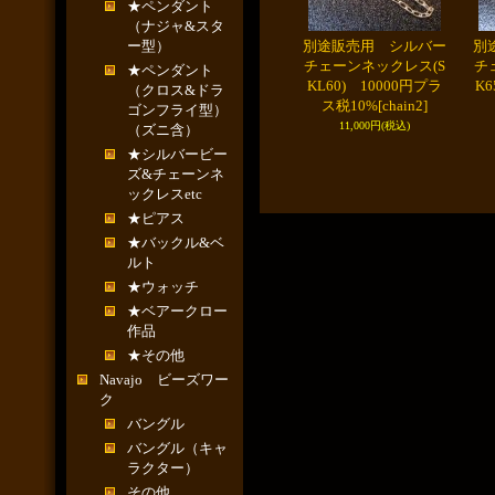
★ペンダント
（ナジャ&スタ
ー型）
別途販売用 シルバー
別
チェーンネックレス(S
チ
★ペンダント
KL60) 10000円プラ
K6
（クロス&ドラ
ス税10%
[chain2]
ゴンフライ型）
11,000円
(税込)
（ズニ含）
★シルバービー
ズ&チェーンネ
ックレスetc
★ピアス
★バックル&ベ
ルト
★ウォッチ
★ベアークロー
作品
★その他
Navajo ビーズワー
ク
バングル
バングル（キャ
ラクター）
その他