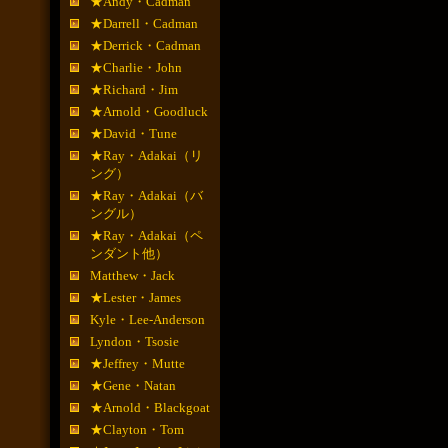
★Andy・Cadman
★Darrell・Cadman
★Derrick・Cadman
★Charlie・John
★Richard・Jim
★Arnold・Goodluck
★David・Tune
★Ray・Adakai（リ
ング）
★Ray・Adakai（バ
ングル）
★Ray・Adakai（ペ
ンダント他）
Matthew・Jack
★Lester・James
Kyle・Lee-Anderson
Lyndon・Tsosie
★Jeffrey・Mutte
★Gene・Natan
★Arnold・Blackgoat
★Clayton・Tom