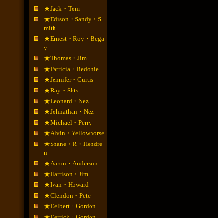
★Jack・Tom
★Edison・Sandy・S
mith
★Ernest・Roy・Bega
y
★Thomas・Jim
★Patricia・Bedonie
★Jennifer・Curtis
★Ray・Skts
★Leonard・Nez
★Johnathan・Nez
★Michael・Perry
★Alvin・Yellowhorse
★Shane・R・Hendre
n
★Aaron・Anderson
★Harrison・Jim
★Ivan・Howard
★Clendon・Pete
★Delbert・Gordon
★Derrick・Gordon