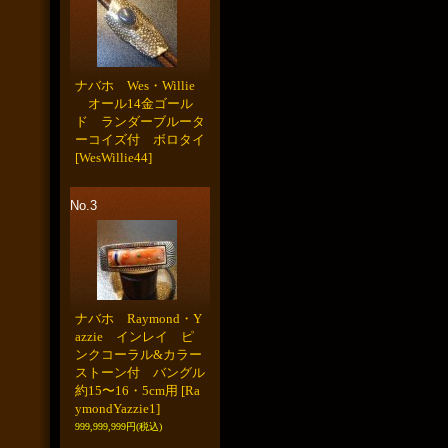
ナバホ Wes・Willie
オール14金ゴール
ド ランダーブルータ
ーコイズ付 ボロタイ
[WesWillie44]
No.3
ナバホ Raymond・Y
azzie インレイ ピ
ンクコーラル&カラー
ストーン付 バングル
約15〜16・5cm用
[Ra
ymondYazzie1]
999,999,999円
(税込)