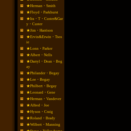
★Herman・Smith
★Floyd・Parkhurst
★Ira・T・Custer&Gar
y・Custer
★Jim・Harrison
★Ervin&Erwin・Tsos
ie
★Lonn・Parker
★Albert・Nells
★Darryl・Dean・Beg
ay
★Philander・Begay
★Lee・Begay
★Philbert・Begay
★Leonard・Gene
★Herman・Vandever
★Alfred・Joe
★Hyson・Craig
★Roland・Brady
★Wilbert・Manning
★Steve・Yellowhorse