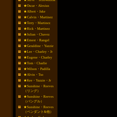
★Oscar・Alexius
★Albert・Jake
★Calvin・Martinez
★Terry・Martinez
★Rick・Martinez
★Julian・Chavez
★Ernest・Rangel
★Geraldine・Yazzie
★Lee・Charley・Jr
★Eugene・Charley
★Tom・Charlie
★Wilson・Padilla
★Alvin・Tso
★Kee・Yazzie・Jr
★Sunshine・Reeves
（リング）
★Sunshine・Reeves
（バングル）
★Sunshine・Reeves
（ペンダント&他）