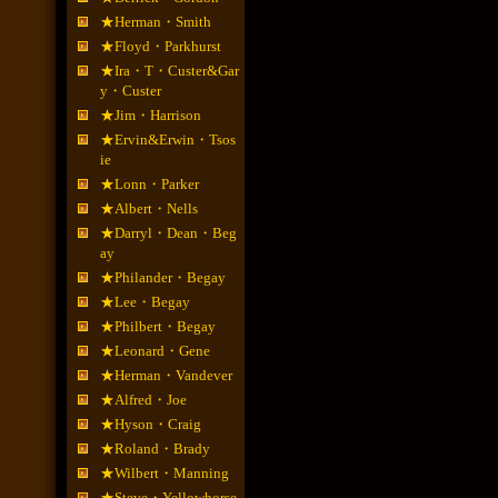
★Herman・Smith
★Floyd・Parkhurst
★Ira・T・Custer&Gar
y・Custer
★Jim・Harrison
★Ervin&Erwin・Tsos
ie
★Lonn・Parker
★Albert・Nells
★Darryl・Dean・Beg
ay
★Philander・Begay
★Lee・Begay
★Philbert・Begay
★Leonard・Gene
★Herman・Vandever
★Alfred・Joe
★Hyson・Craig
★Roland・Brady
★Wilbert・Manning
★Steve・Yellowhorse