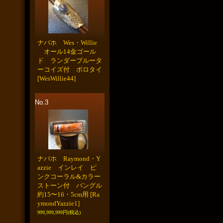
ナバホ Wes・Willie
オール14金ゴール
ド ランダーブルータ
ーコイズ付 ボロタイ
[WesWillie44]
No.3
ナバホ Raymond・Y
azzie インレイ ピ
ンクコーラル&カラー
ストーン付 バングル
約15〜16・5cm用
[Ra
ymondYazzie1]
999,999,999円
(税込)