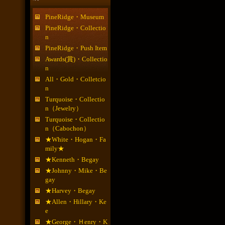
PineRidge・Museum
PineRidge・Collectio
n
PineRidge・Push Item
Awards(賞)・Collectio
n
All・Gold・Colletcio
n
Turquoise・Collectio
n（Jewelry）
Turquoise・Collectio
n（Cabochon）
★White・Hogan・Fa
mily★
★Kenneth・Begay
★Johnny・Mike・Be
gay
★Harvey・Begay
★Allen・Hillary・Ke
e
★George・Ｈenry・K