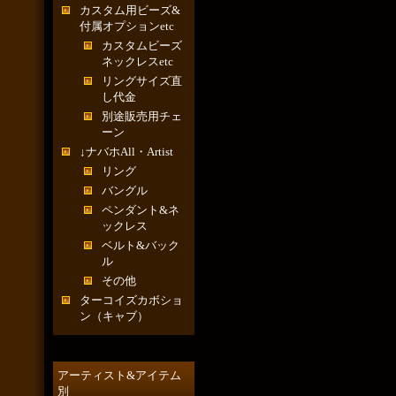
カスタム用ビーズ&
付属オプションetc
カスタムビーズ
ネックレスetc
リングサイズ直
し代金
別途販売用チェ
ーン
↓ナバホAll・Artist
リング
バングル
ペンダント&ネ
ックレス
ベルト&バック
ル
その他
ターコイズカボショ
ン（キャブ）
アーティスト&アイテム
別