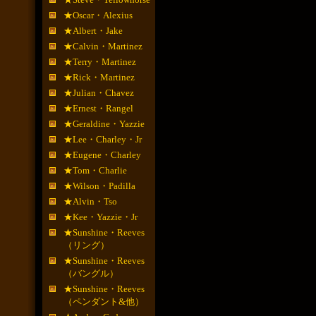
★Oscar・Alexius
★Albert・Jake
★Calvin・Martinez
★Terry・Martinez
★Rick・Martinez
★Julian・Chavez
★Ernest・Rangel
★Geraldine・Yazzie
★Lee・Charley・Jr
★Eugene・Charley
★Tom・Charlie
★Wilson・Padilla
★Alvin・Tso
★Kee・Yazzie・Jr
★Sunshine・Reeves
（リング）
★Sunshine・Reeves
（バングル）
★Sunshine・Reeves
（ペンダント&他）