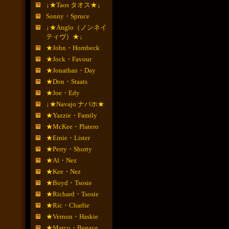
↓★Taos タオス★↓
Sonny・Spruce
↓★Anglo（ノンネイ
ティヴ）★↓
★John・Hornbeck
★Jock・Favour
★Jonathan・Day
★Don・Staats
★Joe・Edy
↓★Navajo ナバホ★
★Yazzie・Family
★McKee・Platero
★Ernie・Lister
★Perry・Shorty
★Al・Nez
★Kee・Nez
★Boyd・Tsosie
★Richard・Tsosie
★Ric・Charlie
★Vernon・Haskie
★Marco・Begaye