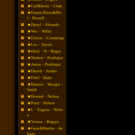
★Carl&Irene・Clark
★Fannie Bitsoi&Phi
l・Russell
★Darryl・Edwards
★Wes・Willie
★Edison・Cummings
★Leo・Yazzie
★Harry・H・Begay
★Norbert・Peshlakai
★Aaron・Peshlakai
★Darrell・Jumbo
★Fidel・Bahe
★Hanson・Moogie・
Smith
★Howard・Nelson
★Peter・Nelson
★L・Eugene・Nelso
n
★Vernon・Begaye
★Gene&Martha・Jac
kson