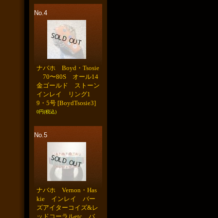
No.4
ナバホ Boyd・Tsosie
70〜80S オール14
金ゴールド ストーン
インレイ リング1
9・5号
[BoydTsosie3]
0円
(税込)
No.5
ナバホ Vernon・Has
kie インレイ バー
ズアイターコイズ&レ
ッドコーラルetc バ