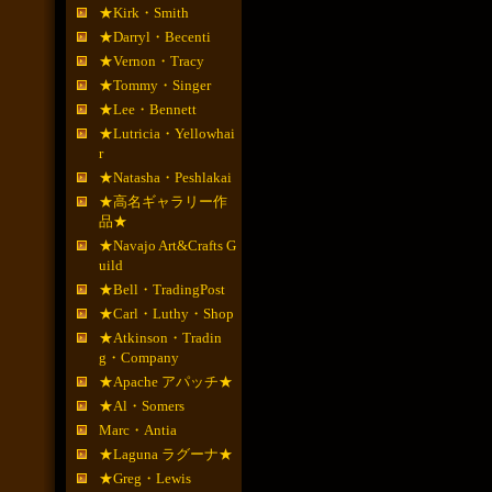
★Kirk・Smith
★Darryl・Becenti
★Vernon・Tracy
★Tommy・Singer
★Lee・Bennett
★Lutricia・Yellowhai
r
★Natasha・Peshlakai
★高名ギャラリー作
品★
★Navajo Art&Crafts G
uild
★Bell・TradingPost
★Carl・Luthy・Shop
★Atkinson・Tradin
g・Company
★Apache アパッチ★
★Al・Somers
Marc・Antia
★Laguna ラグーナ★
★Greg・Lewis