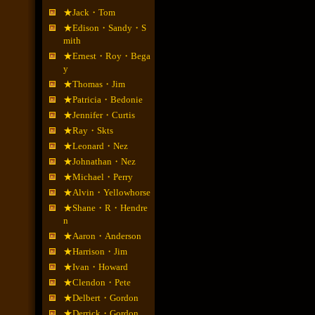
★Jack・Tom
★Edison・Sandy・S
mith
★Ernest・Roy・Bega
y
★Thomas・Jim
★Patricia・Bedonie
★Jennifer・Curtis
★Ray・Skts
★Leonard・Nez
★Johnathan・Nez
★Michael・Perry
★Alvin・Yellowhorse
★Shane・R・Hendre
n
★Aaron・Anderson
★Harrison・Jim
★Ivan・Howard
★Clendon・Pete
★Delbert・Gordon
★Derrick・Gordon