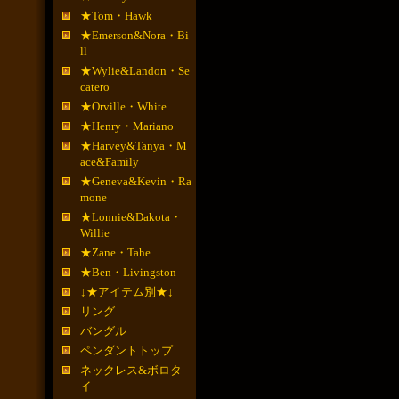
★Tom・Hawk
★Emerson&Nora・Bi
ll
★Wylie&Landon・Se
catero
★Orville・White
★Henry・Mariano
★Harvey&Tanya・M
ace&Family
★Geneva&Kevin・Ra
mone
★Lonnie&Dakota・
Willie
★Zane・Tahe
★Ben・Livingston
↓★アイテム別★↓
リング
バングル
ペンダントトップ
ネックレス&ボロタ
イ