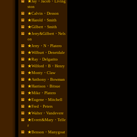
★Jay・Jacob・Living
ston
★Calvin・Desson
★Harold・Smith
★Gilbert・Smith
★Jerry&Gilbert・Nels
on
★Jerry・N・Platero
★Wilburt・Denetdale
★Ray・Delgarito
★Wilford・B・Henry
★Monty・Claw
★Anthony・Bowman
★Harrison・Bitsue
★Mike・Platero
★Eugene・Mitchell
★Fred・Peters
★Walter・Vandevere
★Evrett&Mary・Telle
r
★Benson・Manygoat