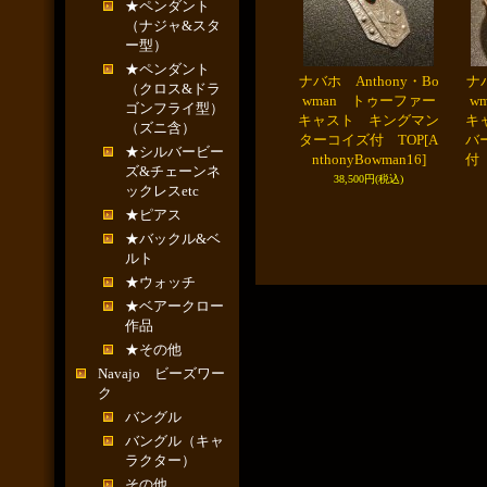
★ペンダント
（ナジャ&スタ
ー型）
★ペンダント
ナバホ Anthony・Bo
ナバ
（クロス&ドラ
wman トゥーファー
w
ゴンフライ型）
キャスト キングマン
キ
（ズニ含）
ターコイズ付 TOP
[A
バ
★シルバービー
nthonyBowman16]
付
ズ&チェーンネ
38,500円
(税込)
ックレスetc
★ピアス
★バックル&ベ
ルト
★ウォッチ
★ベアークロー
作品
★その他
Navajo ビーズワー
ク
バングル
バングル（キャ
ラクター）
その他