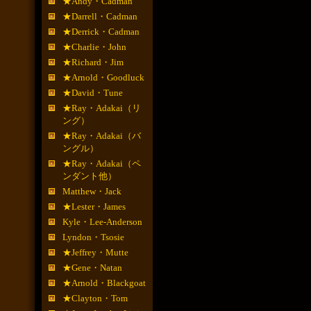
★Andy・Cadman
★Darrell・Cadman
★Derrick・Cadman
★Charlie・John
★Richard・Jim
★Arnold・Goodluck
★David・Tune
★Ray・Adakai（リ
ング）
★Ray・Adakai（バ
ングル）
★Ray・Adakai（ペ
ンダント他）
Matthew・Jack
★Lester・James
Kyle・Lee-Anderson
Lyndon・Tsosie
★Jeffrey・Mutte
★Gene・Natan
★Arnold・Blackgoat
★Clayton・Tom