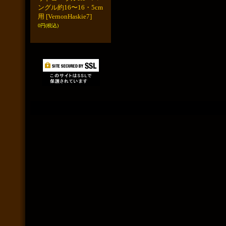
ングル約16〜16・5cm
用
[VernonHaskie7]
0円
(税込)