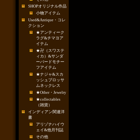
SHOPオリジナル作品
小物アイテム
Used&Antique・コレ
クション
★アンティーク
ラグ&チマヨア
イテム
★卍（スワステ
ィカ）&サンダ
ーバードモチー
フアイテム
★ナジャ&スカ
ッシュブロッサ
ムネックレス
★Other・Jewelry
★collectables
（雑貨）
インディアン関連洋
書
アリゾナハイウ
ェイ&他月刊誌
その他