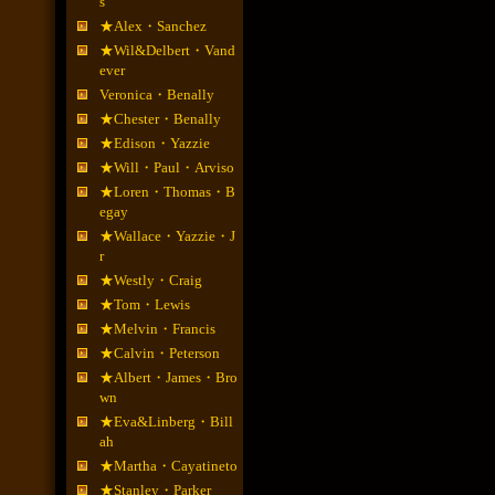
s
★Alex・Sanchez
★Wil&Delbert・Vand
ever
Veronica・Benally
★Chester・Benally
★Edison・Yazzie
★Will・Paul・Arviso
★Loren・Thomas・B
egay
★Wallace・Yazzie・J
r
★Westly・Craig
★Tom・Lewis
★Melvin・Francis
★Calvin・Peterson
★Albert・James・Bro
wn
★Eva&Linberg・Bill
ah
★Martha・Cayatineto
★Stanley・Parker