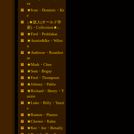
ee
★Ivan・Dominic・Ke
e
↓★故人(オールド作
家)・Collection★↓
★Fred・Peshlakai
★Austin&Ike・Wilso
n
★Ambrose・Roanhor
se
★Mark・Chee
★Sam・Begay
★Fred・Thompson
★Johnny・Pablo
★Richard・Henry・Y
azzie
★Luke・Billy・Yazzi
e
★Ramon・Platero
★Chester・Kahn
★Kee・Joe・Benally