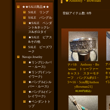
★Anthony・Bowman
★★SALE商品★★
SALE リング
登録アイテム数
:
8件
SALE バングル
★SALE ペンダ
ント&ネックレ
ス&ボロタイ
★SALE ピアス
&その他
SALE ビーズワ
ーク
Navajo Jewelry
★リング(シルバ
ナバ
ナバホ Anthony・Bo
ー・ルース)
w
wman トゥーファー
★リング(インレ
キ
キャスト スターモチ
イワーク)
タ
ーフ バングル約15・
イ
[
★バングル(シル
5〜16・5cm用
[Anthon
バー・ルース)
yBowman21]
88,000円
(税込)
★バングル(イン
レイワーク)
★ペンダントト
ップ