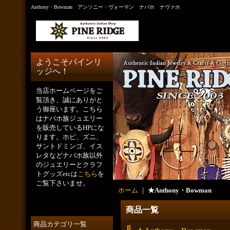
Anthony・Bowman アンソニー・ヴォーマン ナバホ ナヴァホ
ようこそパインリ
ッジへ！
当店ホームページをご
覧頂き、誠にありがと
う御座います。こちら
はナバホ族ジュエリー
を販売しているHPにな
ります。ホピ、ズニ、
サントドミンゴ、イス
レタなどナバホ族以外
のジュエリーとクラフ
トグッズetcは
こちら
を
ご覧下さいませ。
ホーム
｜
★Anthony・Bowman
商品一覧
商品カテゴリ一覧