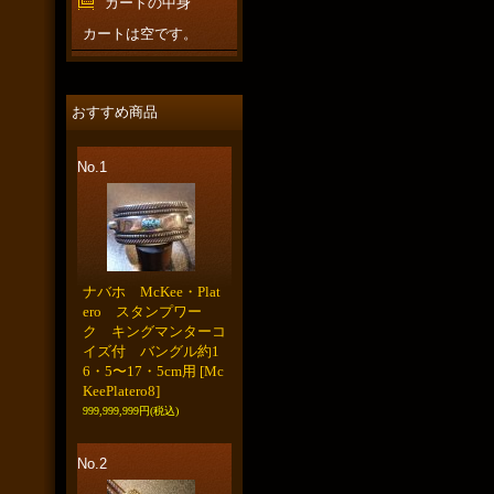
カートの中身
カートは空です。
おすすめ商品
No.1
ナバホ McKee・Plat
ero スタンプワー
ク キングマンターコ
イズ付 バングル約1
6・5〜17・5cm用
[Mc
KeePlatero8]
999,999,999円
(税込)
No.2