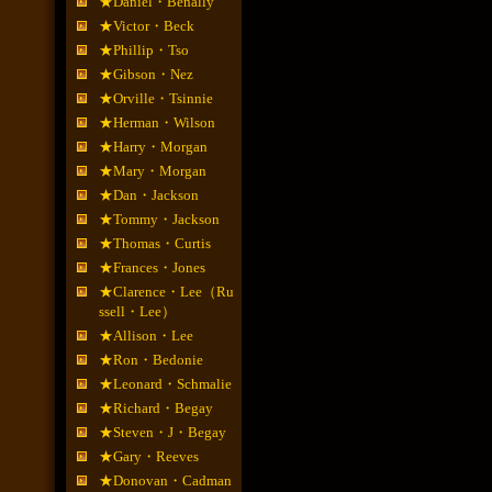
★Daniel・Benally
★Victor・Beck
★Phillip・Tso
★Gibson・Nez
★Orville・Tsinnie
★Herman・Wilson
★Harry・Morgan
★Mary・Morgan
★Dan・Jackson
★Tommy・Jackson
★Thomas・Curtis
★Frances・Jones
★Clarence・Lee（Ru
ssell・Lee）
★Allison・Lee
★Ron・Bedonie
★Leonard・Schmalie
★Richard・Begay
★Steven・J・Begay
★Gary・Reeves
★Donovan・Cadman