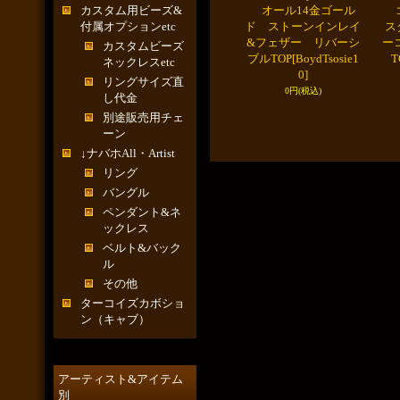
カスタム用ビーズ&
オール14金ゴール
ゴ
付属オプションetc
ド ストーンインレイ
ス
&フェザー リバーシ
ー
カスタムビーズ
ブルTOP
[BoydTsosie1
T
ネックレスetc
0]
リングサイズ直
0円
(税込)
し代金
別途販売用チェ
ーン
↓ナバホAll・Artist
リング
バングル
ペンダント&ネ
ックレス
ベルト&バック
ル
その他
ターコイズカボショ
ン（キャブ）
アーティスト&アイテム
別