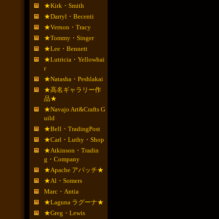
★Kirk・Smith
★Darryl・Becenti
★Vernon・Tracy
★Tommy・Singer
★Lee・Bennett
★Lutricia・Yellowhai
r
★Natasha・Peshlakai
★高名ギャラリー作
品★
★Navajo Art&Crafts G
uild
★Bell・TradingPost
★Carl・Luthy・Shop
★Atkinson・Tradin
g・Company
★Apache アパッチ★
★Al・Somers
Marc・Antia
★Laguna ラグーナ★
★Greg・Lewis