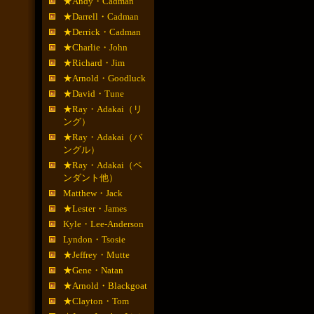
★Andy・Cadman
★Darrell・Cadman
★Derrick・Cadman
★Charlie・John
★Richard・Jim
★Arnold・Goodluck
★David・Tune
★Ray・Adakai（リ
ング）
★Ray・Adakai（バ
ングル）
★Ray・Adakai（ペ
ンダント他）
Matthew・Jack
★Lester・James
Kyle・Lee-Anderson
Lyndon・Tsosie
★Jeffrey・Mutte
★Gene・Natan
★Arnold・Blackgoat
★Clayton・Tom