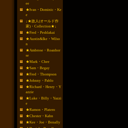
ee
★Ivan・Dominic・Ke
e
↓★故人(オールド作
家)・Collection★↓
★Fred・Peshlakai
★Austin&Ike・Wilso
n
★Ambrose・Roanhor
se
★Mark・Chee
★Sam・Begay
★Fred・Thompson
★Johnny・Pablo
★Richard・Henry・Y
azzie
★Luke・Billy・Yazzi
e
★Ramon・Platero
★Chester・Kahn
★Kee・Joe・Benally