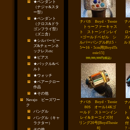
★ペンダント
（ナジャ&スタ
ー型）
★ペンダント
ナバホ Boyd・Tsosie
ナバ
（クロス&ドラ
トゥーファーキャス
イ
ゴンフライ型）
ト ストーンインレイ
ロ
（ズニ含）
×ゴールドベゼル シ
ズe
★シルバービー
ルバーバングル約15・
ル
ズ&チェーンネ
5〜16・5cm用
[BoydTs
ックレスetc
osie15]
★ピアス
999,999,999円
(税込)
★バックル&ベ
ルト
★ウォッチ
★ベアークロー
作品
★その他
Navajo ビーズワー
ナバホ Boyd・Tsosie
ナバ
ク
80S オール14Kゴ
ト
バングル
ールド ストーンイン
ト
レイ&ターコイズ付
バングル（キャ
リング20号
[BoydTsosie
ラクター）
付
8]
7
その他