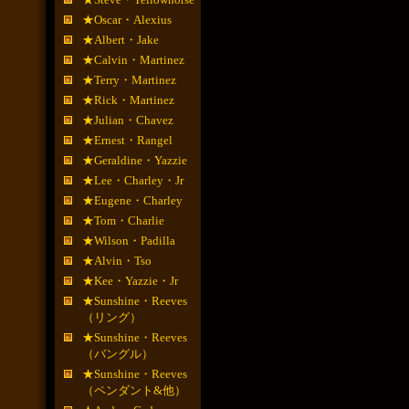
★Oscar・Alexius
★Albert・Jake
★Calvin・Martinez
★Terry・Martinez
★Rick・Martinez
★Julian・Chavez
★Ernest・Rangel
★Geraldine・Yazzie
★Lee・Charley・Jr
★Eugene・Charley
★Tom・Charlie
★Wilson・Padilla
★Alvin・Tso
★Kee・Yazzie・Jr
★Sunshine・Reeves
（リング）
★Sunshine・Reeves
（バングル）
★Sunshine・Reeves
（ペンダント&他）