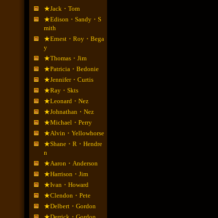
★Jack・Tom
★Edison・Sandy・S
mith
★Ernest・Roy・Bega
y
★Thomas・Jim
★Patricia・Bedonie
★Jennifer・Curtis
★Ray・Skts
★Leonard・Nez
★Johnathan・Nez
★Michael・Perry
★Alvin・Yellowhorse
★Shane・R・Hendre
n
★Aaron・Anderson
★Harrison・Jim
★Ivan・Howard
★Clendon・Pete
★Delbert・Gordon
★Derrick・Gordon