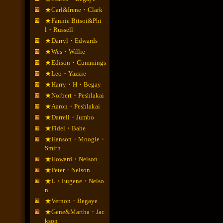
★Carl&Irene・Clark
★Fannie Bitsoi&Phi
l・Russell
★Darryl・Edwards
★Wes・Willie
★Edison・Cummings
★Leo・Yazzie
★Harry・H・Begay
★Norbert・Peshlakai
★Aaron・Peshlakai
★Darrell・Jumbo
★Fidel・Bahe
★Hanson・Moogie・
Smith
★Howard・Nelson
★Peter・Nelson
★L・Eugene・Nelso
n
★Vernon・Begaye
★Gene&Martha・Jac
kson