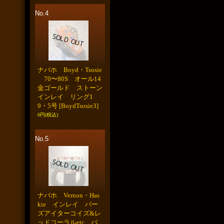
No.4
ナバホ Boyd・Tsosie
70〜80S オール14
金ゴールド ストーン
インレイ リング1
9・5号
[BoydTsosie3]
0円
(税込)
No.5
ナバホ Vernon・Has
kie インレイ バー
ズアイターコイズ&レ
ッドコーラルetc バ