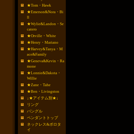
★Tom・Hawk
★Emerson&Nora・Bi
ll
★Wylie&Landon・Se
catero
★Orville・White
★Henry・Mariano
★Harvey&Tanya・M
ace&Family
★Geneva&Kevin・Ra
mone
★Lonnie&Dakota・
Willie
★Zane・Tahe
★Ben・Livingston
↓★アイテム別★↓
リング
バングル
ペンダントトップ
ネックレス&ボロタ
イ