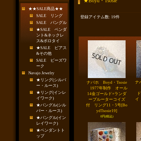
★Boyd・Tsosie
★★SALE商品★★
SALE リング
登録アイテム数
:
19件
SALE バングル
★SALE ペンダ
ント&ネックレ
ス&ボロタイ
★SALE ピアス
&その他
SALE ビーズワ
ーク
Navajo Jewelry
★リング(シルバ
ナバ
ナバホ Boyd・Tsosie
ー・ルース)
1977年制作 オール
★リング(インレ
ド
14金ゴールド×ランダ
イワーク)
イ
ーブルーターコイズ
★バングル(シル
付 リング11・5号
[Bo
バー・ルース)
ydTsosie19]
0円
(税込)
★バングル(イン
レイワーク)
★ペンダントト
ップ