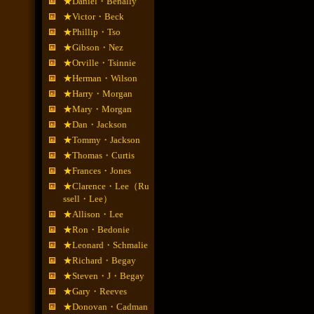
★Daniel・Benally
★Victor・Beck
★Phillip・Tso
★Gibson・Nez
★Orville・Tsinnie
★Herman・Wilson
★Harry・Morgan
★Mary・Morgan
★Dan・Jackson
★Tommy・Jackson
★Thomas・Curtis
★Frances・Jones
★Clarence・Lee（Ru
ssell・Lee）
★Allison・Lee
★Ron・Bedonie
★Leonard・Schmalie
★Richard・Begay
★Steven・J・Begay
★Gary・Reeves
★Donovan・Cadman