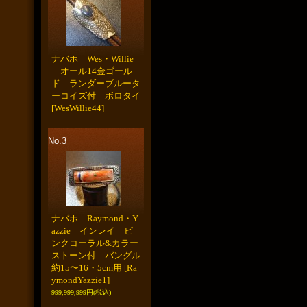
ナバホ Wes・Willie
オール14金ゴール
ド ランダーブルータ
ーコイズ付 ボロタイ
[WesWillie44]
No.3
ナバホ Raymond・Y
azzie インレイ ピ
ンクコーラル&カラー
ストーン付 バングル
約15〜16・5cm用
[Ra
ymondYazzie1]
999,999,999円
(税込)