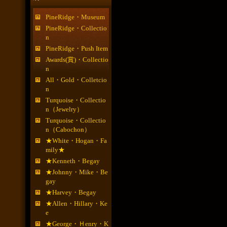
PineRidge・Museum
PineRidge・Collectio
n
PineRidge・Push Item
Awards(賞)・Collectio
n
All・Gold・Colletcio
n
Turquoise・Collectio
n（Jewelry）
Turquoise・Collectio
n（Cabochon）
★White・Hogan・Fa
mily★
★Kenneth・Begay
★Johnny・Mike・Be
gay
★Harvey・Begay
★Allen・Hillary・Ke
e
★George・Ｈenry・K