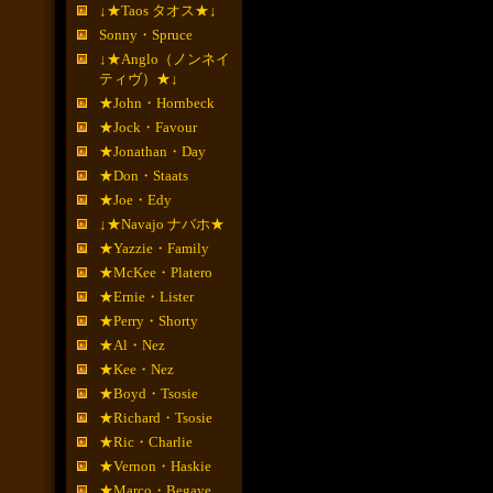
↓★Taos タオス★↓
Sonny・Spruce
↓★Anglo（ノンネイ
ティヴ）★↓
★John・Hornbeck
★Jock・Favour
★Jonathan・Day
★Don・Staats
★Joe・Edy
↓★Navajo ナバホ★
★Yazzie・Family
★McKee・Platero
★Ernie・Lister
★Perry・Shorty
★Al・Nez
★Kee・Nez
★Boyd・Tsosie
★Richard・Tsosie
★Ric・Charlie
★Vernon・Haskie
★Marco・Begaye