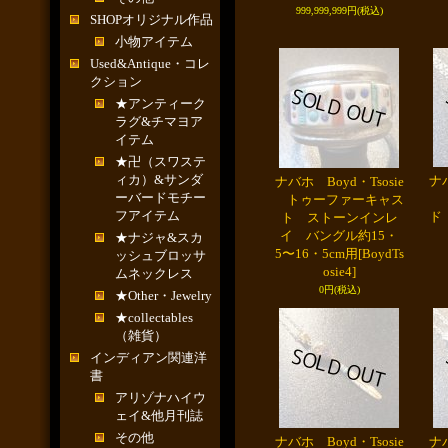
999,999,999円
(税込)
SHOPオリジナル作品
小物アイテム
Used&Antique・コレ
クション
★アンティーク
ラグ&チマヨア
イテム
★卍（スワステ
ィカ）&サンダ
ナバ
ナバホ Boyd・Tsosie
ーバードモチー
オ
トゥーファーキャス
フアイテム
ド
ト ストーンインレ
イ バングル約15・
★ナジャ&スカ
5〜16・5cm用
[BoydTs
ッシュブロッサ
osie4]
ムネックレス
0円
(税込)
★Other・Jewelry
★collectables
（雑貨）
インディアン関連洋
書
アリゾナハイウ
ェイ&他月刊誌
その他
ナバホ Boyd・Tsosie
ナバ