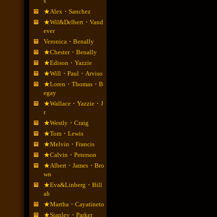
s
★Alex・Sanchez
★Wil&Delbert・Vand
ever
Veronica・Benally
★Chester・Benally
★Edison・Yazzie
★Will・Paul・Arviso
★Loren・Thomas・B
egay
★Wallace・Yazzie・J
r
★Westly・Craig
★Tom・Lewis
★Melvin・Francis
★Calvin・Peterson
★Albert・James・Bro
wn
★Eva&Linberg・Bill
ah
★Martha・Cayatineto
★Stanley・Parker