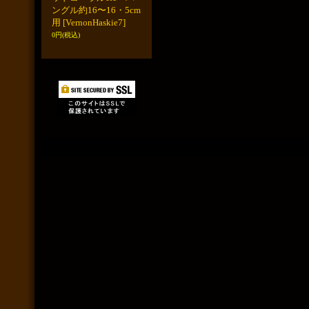
ングル約16〜16・5cm
用
[VernonHaskie7]
0円
(税込)