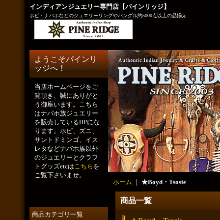
インディアンジュエリー専門店【パインリッジ】
ホピ・ナバホなどのジュエリーリングやバングル約5000点以上の品揃え
ようこそパインリ
ッジへ！
当店ホームページをご
覧頂き、誠にありがと
う御座います。こちら
はナバホ族ジュエリー
を販売しているHPにな
ります。ホピ、ズニ、
サントドミンゴ、イス
レタなどナバホ族以外
のジュエリーとクラフ
トグッズetcは
こちら
を
ご覧下さいませ。
ホーム
｜
★Boyd・Tsosie
商品一覧
商品カテゴリ一覧