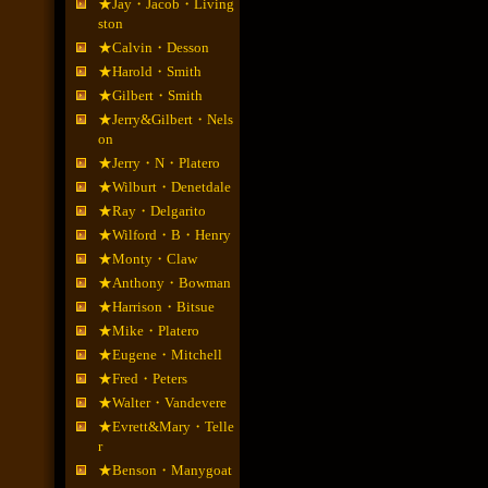
★Jay・Jacob・Living
ston
★Calvin・Desson
★Harold・Smith
★Gilbert・Smith
★Jerry&Gilbert・Nels
on
★Jerry・N・Platero
★Wilburt・Denetdale
★Ray・Delgarito
★Wilford・B・Henry
★Monty・Claw
★Anthony・Bowman
★Harrison・Bitsue
★Mike・Platero
★Eugene・Mitchell
★Fred・Peters
★Walter・Vandevere
★Evrett&Mary・Telle
r
★Benson・Manygoat