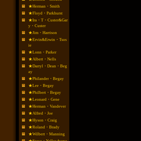
★Herman・Smith
★Floyd・Parkhurst
★Ira・T・Custer&Gar
y・Custer
★Jim・Harrison
★Ervin&Erwin・Tsos
ie
★Lonn・Parker
★Albert・Nells
★Darryl・Dean・Beg
ay
★Philander・Begay
★Lee・Begay
★Philbert・Begay
★Leonard・Gene
★Herman・Vandever
★Alfred・Joe
★Hyson・Craig
★Roland・Brady
★Wilbert・Manning
★Steve・Yellowhorse