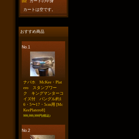
カートの中身
カートは空です。
おすすめ商品
No.1
ナバホ McKee・Plat
ero スタンプワー
ク キングマンターコ
イズ付 バングル約1
6・5〜17・5cm用
[Mc
KeePlatero8]
999,999,999円
(税込)
No.2