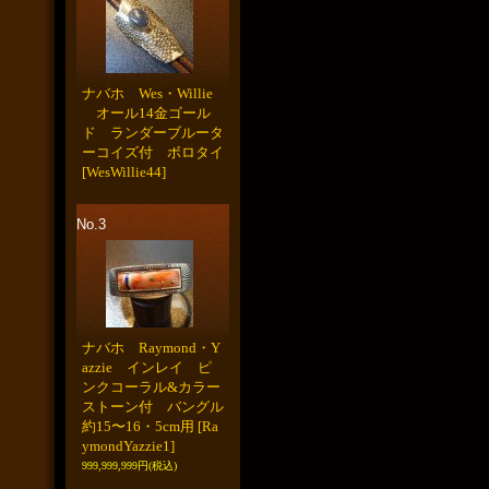
ナバホ Wes・Willie
オール14金ゴール
ド ランダーブルータ
ーコイズ付 ボロタイ
[WesWillie44]
No.3
ナバホ Raymond・Y
azzie インレイ ピ
ンクコーラル&カラー
ストーン付 バングル
約15〜16・5cm用
[Ra
ymondYazzie1]
999,999,999円
(税込)