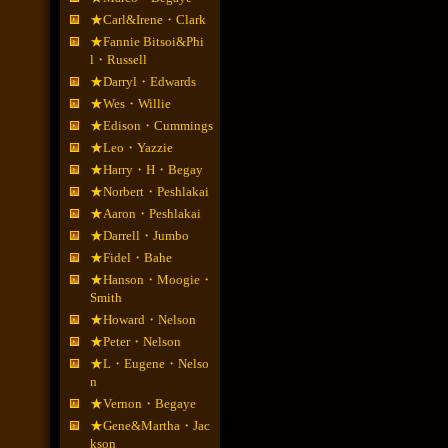
★Carl&Irene・Clark
★Fannie Bitsoi&Phi
l・Russell
★Darryl・Edwards
★Wes・Willie
★Edison・Cummings
★Leo・Yazzie
★Harry・H・Begay
★Norbert・Peshlakai
★Aaron・Peshlakai
★Darrell・Jumbo
★Fidel・Bahe
★Hanson・Moogie・
Smith
★Howard・Nelson
★Peter・Nelson
★L・Eugene・Nelso
n
★Vernon・Begaye
★Gene&Martha・Jac
kson