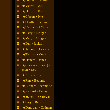
★Daniel・Benally
★Victor・Beck
★Phillip・Tso
★Gibson・Nez
★Orville・Tsinnie
★Herman・Wilson
★Harry・Morgan
★Mary・Morgan
★Dan・Jackson
★Tommy・Jackson
★Thomas・Curtis
★Frances・Jones
★Clarence・Lee（Ru
ssell・Lee）
★Allison・Lee
★Ron・Bedonie
★Leonard・Schmalie
★Richard・Begay
★Steven・J・Begay
★Gary・Reeves
★Donovan・Cadman