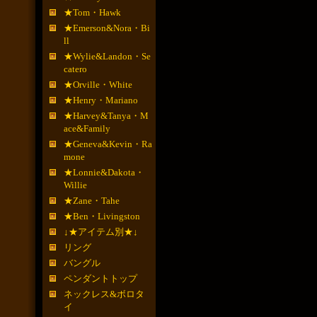
★Tom・Hawk
★Emerson&Nora・Bi
ll
★Wylie&Landon・Se
catero
★Orville・White
★Henry・Mariano
★Harvey&Tanya・M
ace&Family
★Geneva&Kevin・Ra
mone
★Lonnie&Dakota・
Willie
★Zane・Tahe
★Ben・Livingston
↓★アイテム別★↓
リング
バングル
ペンダントトップ
ネックレス&ボロタ
イ