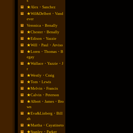
s
★Alex・Sanchez
★Wil&Delbert・Vand
ever
Veronica・Benally
★Chester・Benally
★Edison・Yazzie
★Will・Paul・Arviso
★Loren・Thomas・B
egay
★Wallace・Yazzie・J
r
★Westly・Craig
★Tom・Lewis
★Melvin・Francis
★Calvin・Peterson
★Albert・James・Bro
wn
★Eva&Linberg・Bill
ah
★Martha・Cayatineto
★Stanley・Parker