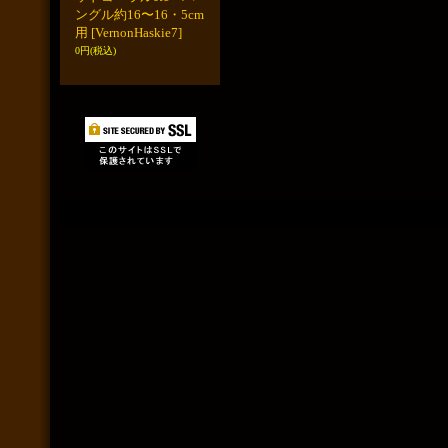
ングル約16〜16・5cm
用
[VernonHaskie7]
0円
(税込)