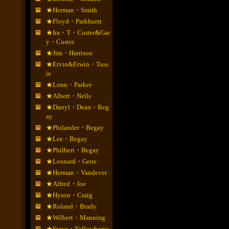
★Herman・Smith
★Floyd・Parkhurst
★Ira・T・Custer&Gar
y・Custer
★Jim・Harrison
★Ervin&Erwin・Tsos
ie
★Lonn・Parker
★Albert・Nells
★Darryl・Dean・Beg
ay
★Philander・Begay
★Lee・Begay
★Philbert・Begay
★Leonard・Gene
★Herman・Vandever
★Alfred・Joe
★Hyson・Craig
★Roland・Brady
★Wilbert・Manning
★Steve・Yellowhorse