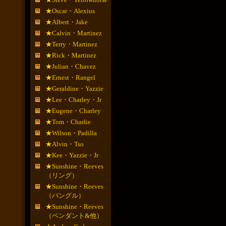
★Oscar・Alexius
★Albert・Jake
★Calvin・Martinez
★Terry・Martinez
★Rick・Martinez
★Julian・Chavez
★Ernest・Rangel
★Geraldine・Yazzie
★Lee・Charley・Jr
★Eugene・Charley
★Tom・Charlie
★Wilson・Padilla
★Alvin・Tso
★Kee・Yazzie・Jr
★Sunshine・Reeves
（リング）
★Sunshine・Reeves
（バングル）
★Sunshine・Reeves
（ペンダント&他）