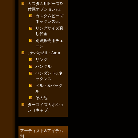
カスタム用ビーズ&
付属オプションetc
カスタムビーズ
ネックレスetc
リングサイズ直
し代金
別途販売用チェ
ーン
↓ナバホAll・Artist
リング
バングル
ペンダント&ネ
ックレス
ベルト&バック
ル
その他
ターコイズカボショ
ン（キャブ）
アーティスト&アイテム
別