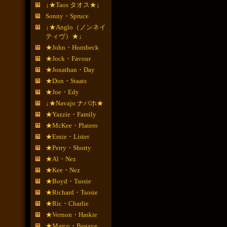
↓★Taos タオス★↓
Sonny・Spruce
↓★Anglo（ノンネイ
ティヴ）★↓
★John・Hornbeck
★Jock・Favour
★Jonathan・Day
★Don・Staats
★Joe・Edy
↓★Navajo ナバホ★
★Yazzie・Family
★McKee・Platero
★Ernie・Lister
★Perry・Shorty
★Al・Nez
★Kee・Nez
★Boyd・Tsosie
★Richard・Tsosie
★Ric・Charlie
★Vernon・Haskie
★Marco・Begaye