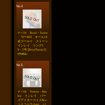
No.4
ナバホ Boyd・Tsosie
70〜80S オール14
金ゴールド ストーン
インレイ リング1
9・5号
[BoydTsosie3]
0円
(税込)
No.5
ナバホ Vernon・Has
kie インレイ バー
ズアイターコイズ&レ
ッドコーラルetc バ