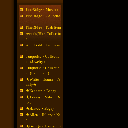
PineRidge・Museum
PineRidge・Collectio
n
PineRidge・Push Item
Awards(賞)・Collectio
n
All・Gold・Colletcio
n
Turquoise・Collectio
n（Jewelry）
Turquoise・Collectio
n（Cabochon）
★White・Hogan・Fa
mily★
★Kenneth・Begay
★Johnny・Mike・Be
gay
★Harvey・Begay
★Allen・Hillary・Ke
e
★George・Ｈenry・K