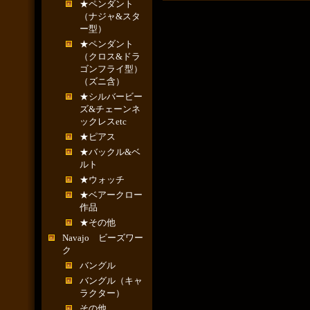
★ペンダント
（ナジャ&スタ
ー型）
★ペンダント
（クロス&ドラ
ゴンフライ型）
（ズニ含）
★シルバービー
ズ&チェーンネ
ックレスetc
★ピアス
★バックル&ベ
ルト
★ウォッチ
★ベアークロー
作品
★その他
Navajo ビーズワー
ク
バングル
バングル（キャ
ラクター）
その他