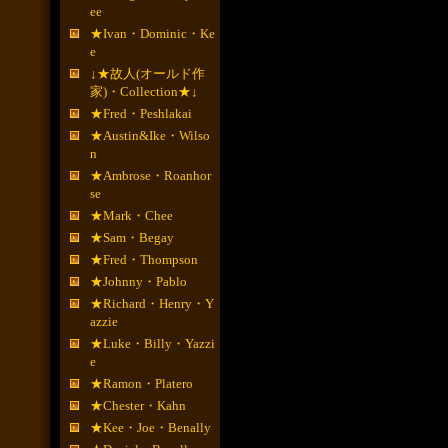
ee
★Ivan・Dominic・Ke
e
↓★故人(オールド作
家)・Collection★↓
★Fred・Peshlakai
★Austin&Ike・Wilso
n
★Ambrose・Roanhor
se
★Mark・Chee
★Sam・Begay
★Fred・Thompson
★Johnny・Pablo
★Richard・Henry・Y
azzie
★Luke・Billy・Yazzi
e
★Ramon・Platero
★Chester・Kahn
★Kee・Joe・Benally