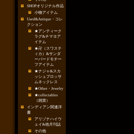
SHOPオリジナル作品
小物アイテム
Used&Antique・コレ
クション
★アンティーク
ラグ&チマヨア
イテム
★卍（スワステ
ィカ）&サンダ
ーバードモチー
フアイテム
★ナジャ&スカ
ッシュブロッサ
ムネックレス
★Other・Jewelry
★collectables
（雑貨）
インディアン関連洋
書
アリゾナハイウ
ェイ&他月刊誌
その他