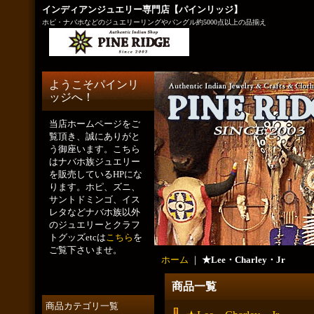
インディアンジュエリー専門店【パインリッジ】
ホピ・ナバホなどのジュエリーリングやバングル約5000点以上の品揃え
ようこそパインリ
ッジへ！
当店ホームページをご
覧頂き、誠にありがと
う御座います。こちら
はナバホ族ジュエリー
を販売しているHPにな
ります。ホピ、ズニ、
サントドミンゴ、イス
レタなどナバホ族以外
のジュエリーとクラフ
トグッズetcは
こちら
を
ご覧下さいませ。
ホーム
｜
★Lee・Charley・Jr
商品一覧
商品カテゴリ一覧