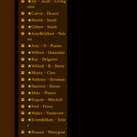
★Jay・Jacob・Living
ston
★Calvin・Desson
★Harold・Smith
★Gilbert・Smith
★Jerry&Gilbert・Nels
on
★Jerry・N・Platero
★Wilburt・Denetdale
★Ray・Delgarito
★Wilford・B・Henry
★Monty・Claw
★Anthony・Bowman
★Harrison・Bitsue
★Mike・Platero
★Eugene・Mitchell
★Fred・Peters
★Walter・Vandevere
★Evrett&Mary・Telle
r
★Benson・Manygoat