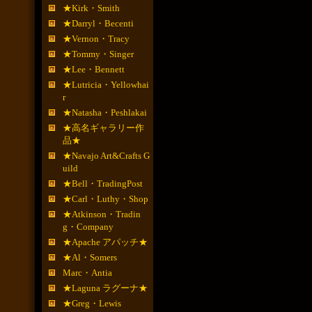
★Kirk・Smith
★Darryl・Becenti
★Vernon・Tracy
★Tommy・Singer
★Lee・Bennett
★Lutricia・Yellowhai
r
★Natasha・Peshlakai
★高名ギャラリー作
品★
★Navajo Art&Crafts G
uild
★Bell・TradingPost
★Carl・Luthy・Shop
★Atkinson・Tradin
g・Company
★Apache アパッチ★
★Al・Somers
Marc・Antia
★Laguna ラグーナ★
★Greg・Lewis