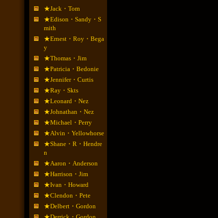
★Jack・Tom
★Edison・Sandy・S
mith
★Ernest・Roy・Bega
y
★Thomas・Jim
★Patricia・Bedonie
★Jennifer・Curtis
★Ray・Skts
★Leonard・Nez
★Johnathan・Nez
★Michael・Perry
★Alvin・Yellowhorse
★Shane・R・Hendre
n
★Aaron・Anderson
★Harrison・Jim
★Ivan・Howard
★Clendon・Pete
★Delbert・Gordon
★Derrick・Gordon