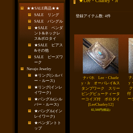
★Lee・Charley・Jr
★★SALE商品★★
SALE リング
登録アイテム数
:
4件
SALE バングル
★SALE ペンダ
ント&ネックレ
ス&ボロタイ
★SALE ピアス
&その他
SALE ビーズワ
ーク
Navajo Jewelry
★リング(シルバ
ナ
ナバホ Lee・Charle
ー・ルース)
y
y・Jr オーバレイ&ス
★リング(インレ
ク
タンプワーク スリー
イワーク)
付
ピングビューティータ
ー
★バングル(シル
ーコイズ付 ボロタイ
バー・ルース)
[LeeCharley12]
82,500円
(税込)
★バングル(イン
レイワーク)
★ペンダントト
ップ