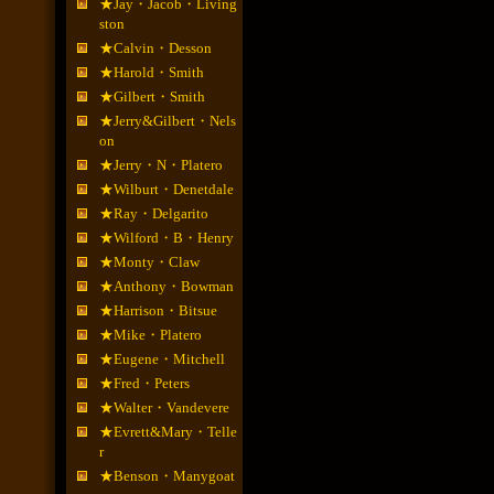
★Jay・Jacob・Living
ston
★Calvin・Desson
★Harold・Smith
★Gilbert・Smith
★Jerry&Gilbert・Nels
on
★Jerry・N・Platero
★Wilburt・Denetdale
★Ray・Delgarito
★Wilford・B・Henry
★Monty・Claw
★Anthony・Bowman
★Harrison・Bitsue
★Mike・Platero
★Eugene・Mitchell
★Fred・Peters
★Walter・Vandevere
★Evrett&Mary・Telle
r
★Benson・Manygoat