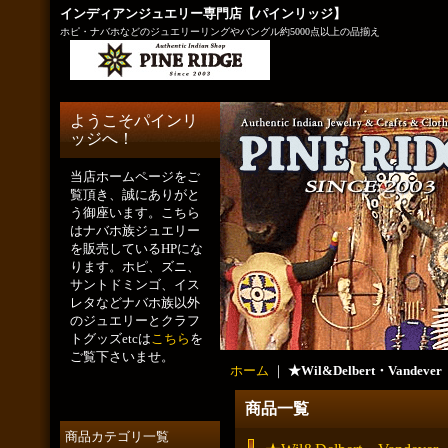
インディアンジュエリー専門店【パインリッジ】
ホピ・ナバホなどのジュエリーリングやバングル約5000点以上の品揃え
ようこそパインリ
ッジへ！
当店ホームページをご
覧頂き、誠にありがと
う御座います。こちら
はナバホ族ジュエリー
を販売しているHPにな
ります。ホピ、ズニ、
サントドミンゴ、イス
レタなどナバホ族以外
のジュエリーとクラフ
トグッズetcは
こちら
を
ご覧下さいませ。
ホーム
｜
★Wil&Delbert・Vandever
商品一覧
商品カテゴリ一覧