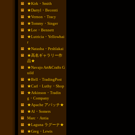
★Kirk・Smith
★Darryl・Becenti
★Vernon・Tracy
★Tommy・Singer
★Lee・Bennett
★Lutricia・Yellowhai
r
★Natasha・Peshlakai
★高名ギャラリー作
品★
★Navajo Art&Crafts G
uild
★Bell・TradingPost
★Carl・Luthy・Shop
★Atkinson・Tradin
g・Company
★Apache アパッチ★
★Al・Somers
Marc・Antia
★Laguna ラグーナ★
★Greg・Lewis