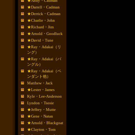
★Andy・Cadman
★Darrell・Cadman
★Derrick・Cadman
★Charlie・John
★Richard・Jim
★Arnold・Goodluck
★David・Tune
★Ray・Adakai（リ
ング）
★Ray・Adakai（バ
ングル）
★Ray・Adakai（ペ
ンダント他）
Matthew・Jack
★Lester・James
Kyle・Lee-Anderson
Lyndon・Tsosie
★Jeffrey・Mutte
★Gene・Natan
★Arnold・Blackgoat
★Clayton・Tom