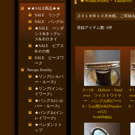
★Wil&Delbert・Vandever
★★SALE商品★★
SALE リング
２０１８年１０月永眠。ご冥福をお祈
SALE バングル
登録アイテム数
:
6件
★SALE ペンダ
ント&ネックレ
ス&ボロタイ
★SALE ピアス
&その他
SALE ビーズワ
ーク
Navajo Jewelry
★リング(シルバ
ー・ルース)
★リング(インレ
ナバホ Delbert・Vand
ナバ
イワーク)
ever ツイストワイヤ
e
★バングル(シル
ー バングル約17〜1
ー
バー・ルース)
8・5cm用
[W&DVandev
6・
er52]
★バングル(イン
79,200円
(税込)
レイワーク)
★ペンダントト
ップ