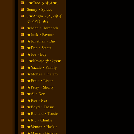
↓★Taos タオス★↓
Sonny・Spruce
↓★Anglo（ノンネイ
ティヴ）★↓
★John・Hornbeck
★Jock・Favour
★Jonathan・Day
★Don・Staats
★Joe・Edy
↓★Navajo ナバホ★
★Yazzie・Family
★McKee・Platero
★Ernie・Lister
★Perry・Shorty
★Al・Nez
★Kee・Nez
★Boyd・Tsosie
★Richard・Tsosie
★Ric・Charlie
★Vernon・Haskie
★Marco・Begaye