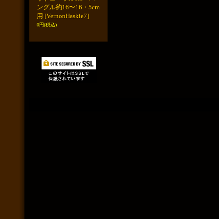
ングル約16〜16・5cm
用
[VernonHaskie7]
0円
(税込)