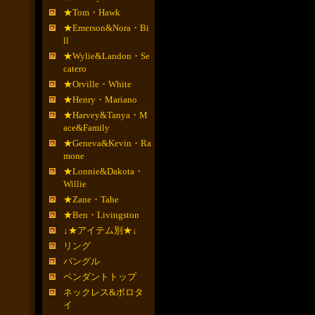
★Tom・Hawk
★Emerson&Nora・Bi
ll
★Wylie&Landon・Se
catero
★Orville・White
★Henry・Mariano
★Harvey&Tanya・M
ace&Family
★Geneva&Kevin・Ra
mone
★Lonnie&Dakota・
Willie
★Zane・Tahe
★Ben・Livingston
↓★アイテム別★↓
リング
バングル
ペンダントトップ
ネックレス&ボロタ
イ