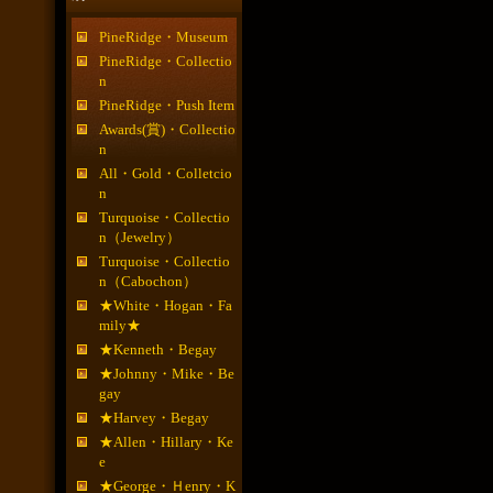
PineRidge・Museum
PineRidge・Collectio
n
PineRidge・Push Item
Awards(賞)・Collectio
n
All・Gold・Colletcio
n
Turquoise・Collectio
n（Jewelry）
Turquoise・Collectio
n（Cabochon）
★White・Hogan・Fa
mily★
★Kenneth・Begay
★Johnny・Mike・Be
gay
★Harvey・Begay
★Allen・Hillary・Ke
e
★George・Ｈenry・K