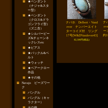
★ペンダント
（ナジャ&スタ
ー型）
★ペンダント
（クロス&ドラ
ナバ
ナバホ Delbert・Vand
ゴンフライ型）
e
ever ナンバーエイト
（ズニ含）
ー
ターコイズ付 リング
★シルバービー
約1
17号
[W&DVandever43]
ズ&チェーンネ
82,500円
(税込)
ックレスetc
★ピアス
★バックル&ベ
ルト
★ウォッチ
★ベアークロー
作品
★その他
Navajo ビーズワー
ク
バングル
バングル（キャ
ラクター）
その他