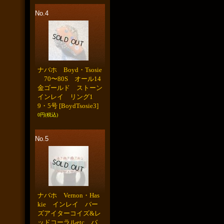
No.4
ナバホ Boyd・Tsosie
70〜80S オール14
金ゴールド ストーン
インレイ リング1
9・5号
[BoydTsosie3]
0円
(税込)
No.5
ナバホ Vernon・Has
kie インレイ バー
ズアイターコイズ&レ
ッドコーラルetc バ