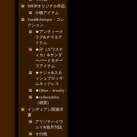
SHOPオリジナル作品
小物アイテム
Used&Antique・コレ
クション
★アンティーク
ラグ&チマヨア
イテム
★卍（スワステ
ィカ）&サンダ
ーバードモチー
フアイテム
★ナジャ&スカ
ッシュブロッサ
ムネックレス
★Other・Jewelry
★collectables
（雑貨）
インディアン関連洋
書
アリゾナハイウ
ェイ&他月刊誌
その他