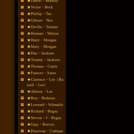
★Daniel・Benally
★Victor・Beck
★Phillip・Tso
★Gibson・Nez
★Orville・Tsinnie
★Herman・Wilson
★Harry・Morgan
★Mary・Morgan
★Dan・Jackson
★Tommy・Jackson
★Thomas・Curtis
★Frances・Jones
★Clarence・Lee（Ru
ssell・Lee）
★Allison・Lee
★Ron・Bedonie
★Leonard・Schmalie
★Richard・Begay
★Steven・J・Begay
★Gary・Reeves
★Donovan・Cadman