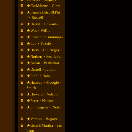
★Carl&Irene・Clark
★Fannie Bitsoi&Phi
l・Russell
★Darryl・Edwards
★Wes・Willie
★Edison・Cummings
★Leo・Yazzie
★Harry・H・Begay
★Norbert・Peshlakai
★Aaron・Peshlakai
★Darrell・Jumbo
★Fidel・Bahe
★Hanson・Moogie・
Smith
★Howard・Nelson
★Peter・Nelson
★L・Eugene・Nelso
n
★Vernon・Begaye
★Gene&Martha・Jac
kson