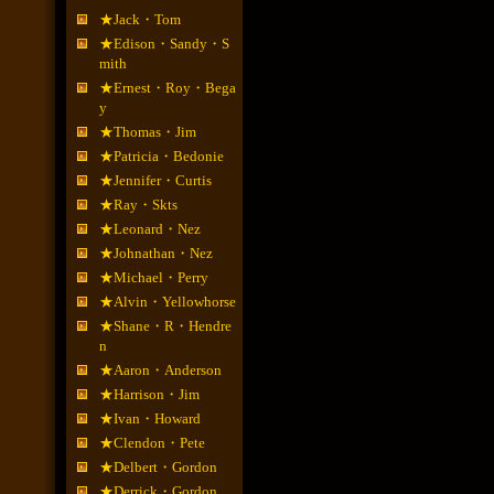
★Jack・Tom
★Edison・Sandy・S
mith
★Ernest・Roy・Bega
y
★Thomas・Jim
★Patricia・Bedonie
★Jennifer・Curtis
★Ray・Skts
★Leonard・Nez
★Johnathan・Nez
★Michael・Perry
★Alvin・Yellowhorse
★Shane・R・Hendre
n
★Aaron・Anderson
★Harrison・Jim
★Ivan・Howard
★Clendon・Pete
★Delbert・Gordon
★Derrick・Gordon