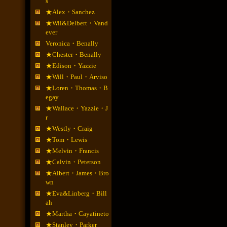
s
★Alex・Sanchez
★Wil&Delbert・Vand
ever
Veronica・Benally
★Chester・Benally
★Edison・Yazzie
★Will・Paul・Arviso
★Loren・Thomas・B
egay
★Wallace・Yazzie・J
r
★Westly・Craig
★Tom・Lewis
★Melvin・Francis
★Calvin・Peterson
★Albert・James・Bro
wn
★Eva&Linberg・Bill
ah
★Martha・Cayatineto
★Stanley・Parker