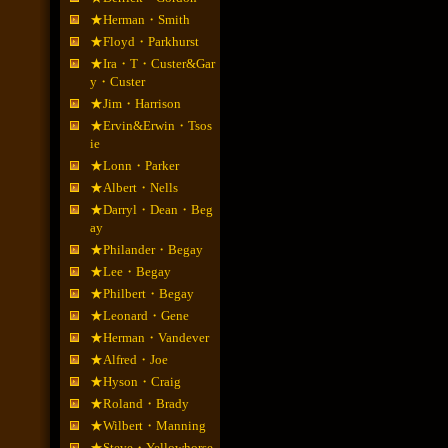
★Herman・Smith
★Floyd・Parkhurst
★Ira・T・Custer&Gar
y・Custer
★Jim・Harrison
★Ervin&Erwin・Tsos
ie
★Lonn・Parker
★Albert・Nells
★Darryl・Dean・Beg
ay
★Philander・Begay
★Lee・Begay
★Philbert・Begay
★Leonard・Gene
★Herman・Vandever
★Alfred・Joe
★Hyson・Craig
★Roland・Brady
★Wilbert・Manning
★Steve・Yellowhorse