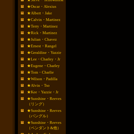
★Oscar・Alexius
★Albert・Jake
★Calvin・Martinez
★Terry・Martinez
★Rick・Martinez
★Julian・Chavez
★Ernest・Rangel
★Geraldine・Yazzie
★Lee・Charley・Jr
★Eugene・Charley
★Tom・Charlie
★Wilson・Padilla
★Alvin・Tso
★Kee・Yazzie・Jr
★Sunshine・Reeves
（リング）
★Sunshine・Reeves
（バングル）
★Sunshine・Reeves
（ペンダント&他）