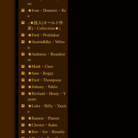
ee
★Ivan・Dominic・Ke
e
↓★故人(オールド作
家)・Collection★↓
★Fred・Peshlakai
★Austin&Ike・Wilso
n
★Ambrose・Roanhor
se
★Mark・Chee
★Sam・Begay
★Fred・Thompson
★Johnny・Pablo
★Richard・Henry・Y
azzie
★Luke・Billy・Yazzi
e
★Ramon・Platero
★Chester・Kahn
★Kee・Joe・Benally