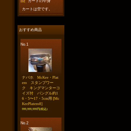
カートの中身
カートは空です。
おすすめ商品
No.1
ナバホ McKee・Plat
ero スタンプワー
ク キングマンターコ
イズ付 バングル約1
6・5〜17・5cm用
[Mc
KeePlatero8]
999,999,999円
(税込)
No.2