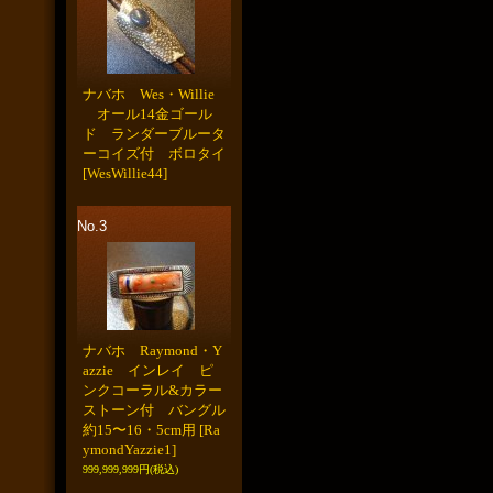
ナバホ Wes・Willie
オール14金ゴール
ド ランダーブルータ
ーコイズ付 ボロタイ
[WesWillie44]
No.3
ナバホ Raymond・Y
azzie インレイ ピ
ンクコーラル&カラー
ストーン付 バングル
約15〜16・5cm用
[Ra
ymondYazzie1]
999,999,999円
(税込)