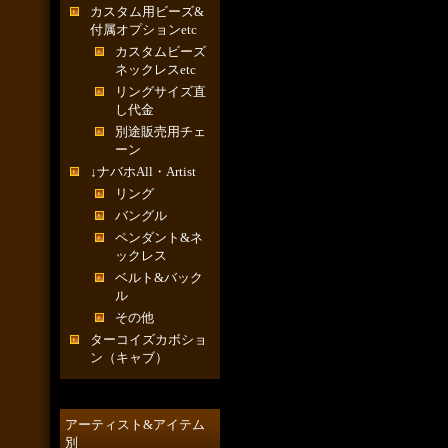
カスタム用ビーズ&
付属オプションetc
カスタムビーズ
ネックレスetc
リングサイズ直
し代金
別途販売用チェ
ーン
↓ナバホAll・Artist
リング
バングル
ペンダント&ネ
ックレス
ベルト&バック
ル
その他
ターコイズカボショ
ン（キャブ）
アーティスト&アイテム
別