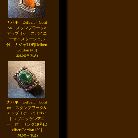
ナバホ Delbert・Gord
on スタンプワーク×
アップリケ スパイニ
ーオイスターシェル
付 ナジャTOP
[Delbert
Gordon143]
209,000円
(税込)
ナバホ Delbert・Gord
on スタンプワーク&
アップリケ バリサイ
ト（ブロッケンアロ
ー）付 リング19号
[D
elbertGordon139]
176,000円
(税込)