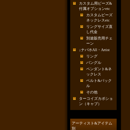
カスタム用ビーズ&
付属オプションetc
カスタムビーズ
ネックレスetc
リングサイズ直
し代金
別途販売用チェ
ーン
↓ナバホAll・Artist
リング
バングル
ペンダント&ネ
ックレス
ベルト&バック
ル
その他
ターコイズカボショ
ン（キャブ）
アーティスト&アイテム
別