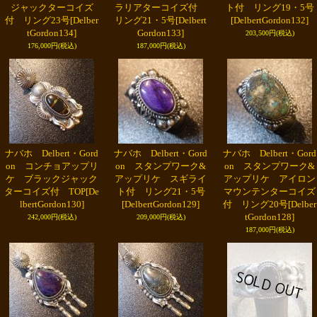
ジャックターコイズ
ラリアターコイズ付
ト付 リング19・5号
付 リング23号
[Delber
リング21・5号
[Delbert
[DelbertGordon132]
tGordon134]
Gordon133]
203,500円
(税込)
176,000円
(税込)
187,000円
(税込)
ナバホ Delbert・Gord
ナバホ Delbert・Gord
ナバホ Delbert・Gord
on コンチョアップリ
on スタンプワーク&
on スタンプワーク&
ケ ブラックジャック
アップリケ スギライ
アップリケ アイロン
ターコイズ付 TOP
[De
ト付 リング21・5号
マウンテンターコイズ
lbertGordon130]
[DelbertGordon129]
付 リング20号
[Delber
tGordon128]
242,000円
(税込)
209,000円
(税込)
187,000円
(税込)