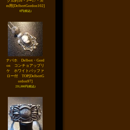
グル約16・5〜17・5c
m用
[DelbertGordon102]
0円
(税込)
ナバホ Delbert・Gord
on コンチョアップリ
ケ ホワイトバッファ
ロー付 TOP
[DelbertG
ordon97]
231,000円
(税込)