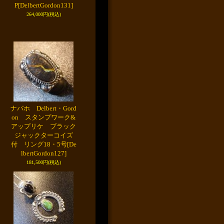
P
[DelbertGordon131]
264,000円
(税込)
ナバホ Delbert・Gord
on スタンプワーク&
アップリケ ブラック
ジャックターコイズ
付 リング18・5号
[De
lbertGordon127]
181,500円
(税込)