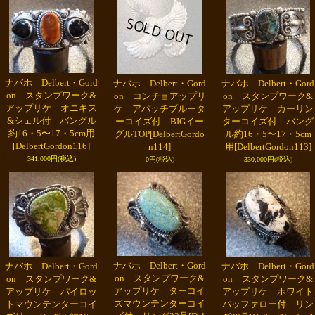
ナバホ Delbert・Gord
ナバホ Delbert・Gord
ナバホ Delbert・Gord
on スタンプワーク&
on コンチョアップリ
on スタンプワーク&
アップリケ オニキス
ケ アパッチブルータ
アップリケ カーリン
&シェル付 バングル
ーコイズ付 BIGイー
ターコイズ付 バング
約16・5〜17・5cm用
グルTOP
[DelbertGordo
ル約16・5〜17・5cm
[DelbertGordon116]
n114]
用
[DelbertGordon113]
341,000円
(税込)
0円
(税込)
330,000円
(税込)
ナバホ Delbert・Gord
ナバホ Delbert・Gord
ナバホ Delbert・Gord
on スタンプワーク&
on スタンプワーク&
on スタンプワーク&
アップリケ ターコイ
アップリケ パイロッ
アップリケ ホワイト
ズマウンテンターコイ
トマウンテンターコイ
バッファロー付 リン