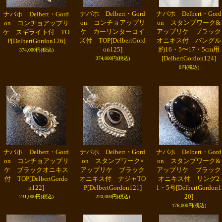
ナバホ Delbert・Gord
ナバホ Delbert・Gord
ナバホ Delbert・Gord
on コンチョアップリ
on スタンプワーク&
on コンチョアップリ
ケ カーリンターコイ
アップリケ ブラック
ケ スギライト付 TO
ズ付 TOP
[DelbertGord
オニキス付 バングル
P
[DelbertGordon126]
on125]
約16・5〜17・5cm用
374,000円
(税込)
[DelbertGordon124]
374,000円
(税込)
0円
(税込)
ナバホ Delbert・Gord
ナバホ Delbert・Gord
ナバホ Delbert・Gord
on コンチョアップリ
on スタンプワーク×
on スタンプワーク&
ケ ブラックオニキス
アップリケ ブラック
アップリケ ブラック
付 TOP
[DelbertGordo
オニキス付 ナジャTO
オニキス付 リング2
n122]
P
[DelbertGordon121]
1・5号
[DelbertGordon1
20]
231,000円
(税込)
220,000円
(税込)
176,000円
(税込)