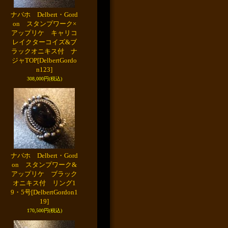
ナバホ Delbert・Gord
on スタンプワーク×
アップリケ キャリコ
レイクターコイズ&ブ
ラックオニキス付 ナ
ジャTOP
[DelbertGordo
n123]
308,000円
(税込)
ナバホ Delbert・Gord
on スタンプワーク&
アップリケ ブラック
オニキス付 リング1
9・5号
[DelbertGordon1
19]
170,500円
(税込)