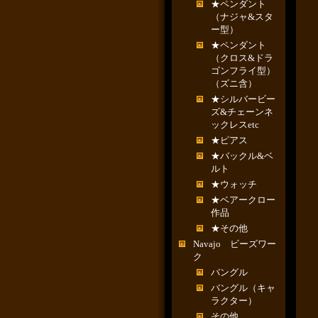
★ペンダント
（ナジャ&スタ
ー型）
★ペンダント
（クロス&ドラ
ゴンフライ型）
（ズニ含）
★シルバービー
ズ&チェーンネ
ックレスetc
★ピアス
★バックル&ベ
ルト
★ウォッチ
★ベアークロー
作品
★その他
Navajo ビーズワー
ク
バングル
バングル（キャ
ラクター）
その他