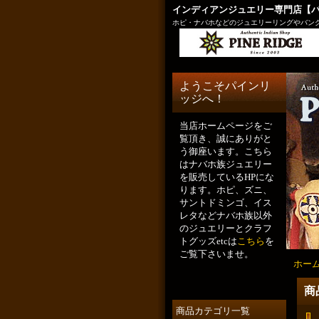
インディアンジュエリー専門店【
ホピ・ナバホなどのジュエリーリングやバング
ようこそパインリ
ッジへ！
当店ホームページをご
覧頂き、誠にありがと
う御座います。こちら
はナバホ族ジュエリー
を販売しているHPにな
ります。ホピ、ズニ、
サントドミンゴ、イス
レタなどナバホ族以外
のジュエリーとクラフ
トグッズetcは
こちら
を
ご覧下さいませ。
ホー
商
商品カテゴリ一覧