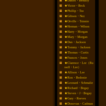
★Daniel・Benally
★Victor・Beck
★Phillip・Tso
★Gibson・Nez
★Orville・Tsinnie
★Herman・Wilson
★Harry・Morgan
★Mary・Morgan
★Dan・Jackson
★Tommy・Jackson
★Thomas・Curtis
★Frances・Jones
★Clarence・Lee（Ru
ssell・Lee）
★Allison・Lee
★Ron・Bedonie
★Leonard・Schmalie
★Richard・Begay
★Steven・J・Begay
★Gary・Reeves
★Donovan・Cadman