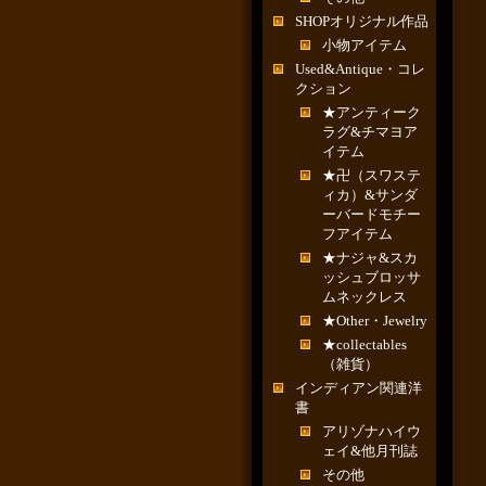
SHOPオリジナル作品
小物アイテム
Used&Antique・コレ
クション
★アンティーク
ラグ&チマヨア
イテム
★卍（スワステ
ィカ）&サンダ
ーバードモチー
フアイテム
★ナジャ&スカ
ッシュブロッサ
ムネックレス
★Other・Jewelry
★collectables
（雑貨）
インディアン関連洋
書
アリゾナハイウ
ェイ&他月刊誌
その他