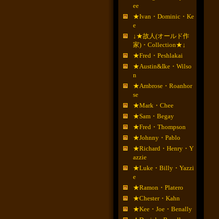
ee
★Ivan・Dominic・Ke
e
↓★故人(オールド作
家)・Collection★↓
★Fred・Peshlakai
★Austin&Ike・Wilso
n
★Ambrose・Roanhor
se
★Mark・Chee
★Sam・Begay
★Fred・Thompson
★Johnny・Pablo
★Richard・Henry・Y
azzie
★Luke・Billy・Yazzi
e
★Ramon・Platero
★Chester・Kahn
★Kee・Joe・Benally