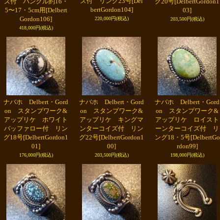
ズ付 リング23号
[Del
ズ付 バングル約16・
グ20号
[DelbertGordon1
bertGordon104]
5〜17・5cm用
[Delbert
03]
Gordon106]
220,000円
(税込)
203,500円
(税込)
418,000円
(税込)
ナバホ Delbert・Gord
ナバホ Delbert・Gord
ナバホ Delbert・Gord
on スタンプワーク&
on スタンプワーク&
on スタンプワーク&
アップリケ ホワイト
アップリケ キングマ
アップリケ ロイスト
バッファロー付 リン
ンターコイズ付 リン
ーンターコイズ付 リ
グ18号
[DelbertGordon1
グ22号
[DelbertGordon1
ング18・5号
[DelbertGo
01]
00]
rdon99]
176,000円
(税込)
203,500円
(税込)
198,000円
(税込)