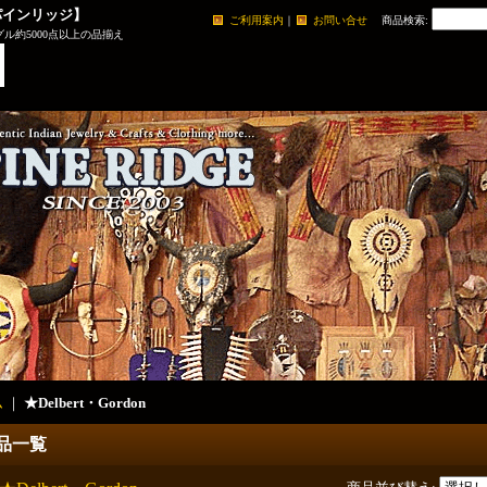
パインリッジ】
ご利用案内
｜
お問い合せ
商品検索
:
ル約5000点以上の品揃え
ム
｜
★Delbert・Gordon
品一覧