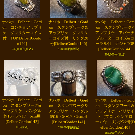
ナバホ Delbert・Gord
ナバホ Delbert・Gord
ナバホ Delbert・Gord
on コンチョアップリ
on スタンプワーク&
on スタンプワーク×
ケ ダマリターコイズ
アップリケ ダマリタ
アップリケ アパッチ
付 TOP
[DelbertGordo
ーコイズ付 リング20
ブルーターコイズ&コ
n146]
号
[DelbertGordon145]
ーラル付 ナジャTOP
[DelbertGordon144]
242,000円
(税込)
198,000円
(税込)
308,000円
(税込)
ナバホ Delbert・Gord
ナバホ Delbert・Gord
ナバホ Delbert・Gord
on スタンプワーク&
on スタンプワーク&
on スタンプワーク&
アップリケ バングル
アップリケ バングル
アップリケ バリサイ
約16・5〜17・5cm用
約16・5〜17・5cm用
ト（ブロッケンアロ
[DelbertGordon142]
[DelbertGordon141]
ー）付 リング22号
[D
elbertGordon140]
0円
(税込)
286,000円
(税込)
189,000円
(税込)