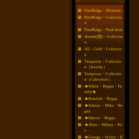
PineRidge・Museum
PineRidge・Collectio
n
PineRidge・Push Item
Awards(賞)・Collectio
n
All・Gold・Colletcio
n
Turquoise・Collectio
n（Jewelry）
Turquoise・Collectio
n（Cabochon）
★White・Hogan・Fa
mily★
★Kenneth・Begay
★Johnny・Mike・Be
gay
★Harvey・Begay
★Allen・Hillary・Ke
e
★George・Ｈenry・K