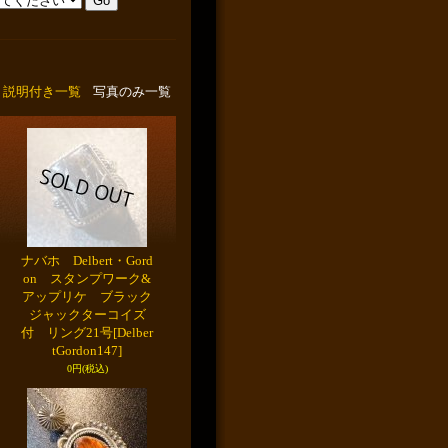
説明付き一覧
写真のみ一覧
ナバホ Delbert・Gord
on スタンプワーク&
アップリケ ブラック
ジャックターコイズ
付 リング21号
[Delber
tGordon147]
0円
(税込)