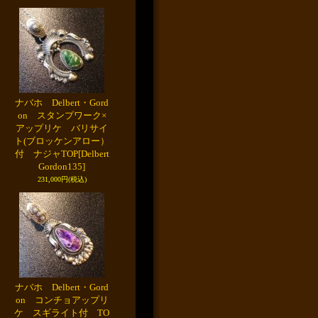
ナバホ Delbert・Gord
on スタンプワーク×
アップリケ バリサイ
ト(ブロッケンアロー）
付 ナジャTOP
[Delbert
Gordon135]
231,000円
(税込)
ナバホ Delbert・Gord
on コンチョアップリ
ケ スギライト付 TO