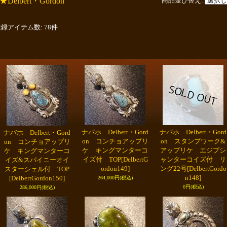
★Delbert・Gordon
商品並び替え
:
登録アイテム数
:
78件
ナバホ Delbert・Gord
ナバホ Delbert・Gord
ナバホ Delbert・Gord
on コンチョアップリ
on スタンプワーク&
on コンチョアップリ
ケ キングマンターコ
アップリケ エジプシ
ケ キングマンターコ
イズ付 TOP
[DelbertG
ャンターコイズ付 リ
イズ&スパイニーオイ
ordon149]
ング22号
[DelbertGordo
スターシェル付 TOP
n148]
[DelbertGordon150]
264,000円
(税込)
0円
(税込)
286,000円
(税込)