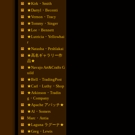
★Kirk・Smith
★Darryl・Becenti
★Vernon・Tracy
★Tommy・Singer
★Lee・Bennett
★Lutricia・Yellowhai
r
★Natasha・Peshlakai
★高名ギャラリー作
品★
★Navajo Art&Crafts G
uild
★Bell・TradingPost
★Carl・Luthy・Shop
★Atkinson・Tradin
g・Company
★Apache アパッチ★
★Al・Somers
Marc・Antia
★Laguna ラグーナ★
★Greg・Lewis