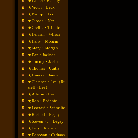
★Daniel・Benally
★Victor・Beck
★Phillip・Tso
★Gibson・Nez
★Orville・Tsinnie
★Herman・Wilson
★Harry・Morgan
★Mary・Morgan
★Dan・Jackson
★Tommy・Jackson
★Thomas・Curtis
★Frances・Jones
★Clarence・Lee（Ru
ssell・Lee）
★Allison・Lee
★Ron・Bedonie
★Leonard・Schmalie
★Richard・Begay
★Steven・J・Begay
★Gary・Reeves
★Donovan・Cadman