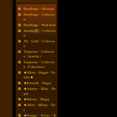
PineRidge・Museum
PineRidge・Collectio
n
PineRidge・Push Item
Awards(賞)・Collectio
n
All・Gold・Colletcio
n
Turquoise・Collectio
n（Jewelry）
Turquoise・Collectio
n（Cabochon）
★White・Hogan・Fa
mily★
★Kenneth・Begay
★Johnny・Mike・Be
gay
★Harvey・Begay
★Allen・Hillary・Ke
e
★George・Ｈenry・K