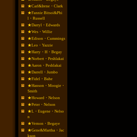
★Carl&Irene・Clark
★Fannie Bitsoi&Phi
l・Russell
★Darryl・Edwards
★Wes・Willie
★Edison・Cummings
★Leo・Yazzie
★Harry・H・Begay
★Norbert・Peshlakai
★Aaron・Peshlakai
★Darrell・Jumbo
★Fidel・Bahe
★Hanson・Moogie・
Smith
★Howard・Nelson
★Peter・Nelson
★L・Eugene・Nelso
n
★Vernon・Begaye
★Gene&Martha・Jac
kson