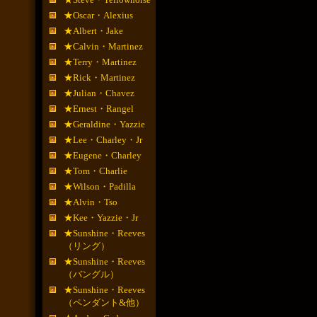
★Oscar・Alexius
★Albert・Jake
★Calvin・Martinez
★Terry・Martinez
★Rick・Martinez
★Julian・Chavez
★Ernest・Rangel
★Geraldine・Yazzie
★Lee・Charley・Jr
★Eugene・Charley
★Tom・Charlie
★Wilson・Padilla
★Alvin・Tso
★Kee・Yazzie・Jr
★Sunshine・Reeves
（リング）
★Sunshine・Reeves
（バングル）
★Sunshine・Reeves
（ペンダント&他）