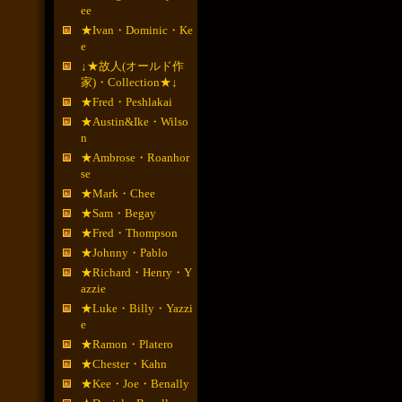
ee
★Ivan・Dominic・Ke
e
↓★故人(オールド作
家)・Collection★↓
★Fred・Peshlakai
★Austin&Ike・Wilso
n
★Ambrose・Roanhor
se
★Mark・Chee
★Sam・Begay
★Fred・Thompson
★Johnny・Pablo
★Richard・Henry・Y
azzie
★Luke・Billy・Yazzi
e
★Ramon・Platero
★Chester・Kahn
★Kee・Joe・Benally