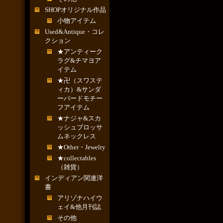
SHOPオリジナル作品
小物アイテム
Used&Antique・コレ
クション
★アンティーク
ラグ&チマヨア
イテム
★卍（スワステ
ィカ）&サンダ
ーバードモチー
フアイテム
★ナジャ&スカ
ッシュブロッサ
ムネックレス
★Other・Jewelry
★collectables
（雑貨）
インディアン関連洋
書
アリゾナハイウ
ェイ&他月刊誌
その他