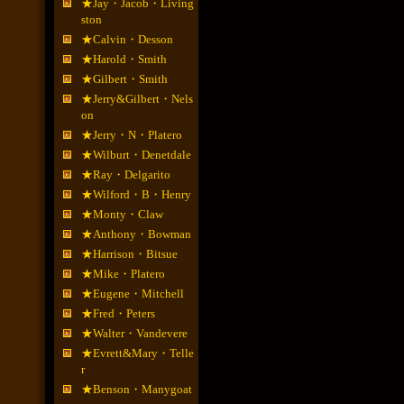
★Jay・Jacob・Living
ston
★Calvin・Desson
★Harold・Smith
★Gilbert・Smith
★Jerry&Gilbert・Nels
on
★Jerry・N・Platero
★Wilburt・Denetdale
★Ray・Delgarito
★Wilford・B・Henry
★Monty・Claw
★Anthony・Bowman
★Harrison・Bitsue
★Mike・Platero
★Eugene・Mitchell
★Fred・Peters
★Walter・Vandevere
★Evrett&Mary・Telle
r
★Benson・Manygoat