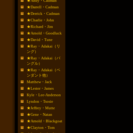
★Andy・Cadman
★Darrell・Cadman
★Derrick・Cadman
★Charlie・John
★Richard・Jim
★Arnold・Goodluck
★David・Tune
★Ray・Adakai（リ
ング）
★Ray・Adakai（バ
ングル）
★Ray・Adakai（ペ
ンダント他）
Matthew・Jack
★Lester・James
Kyle・Lee-Anderson
Lyndon・Tsosie
★Jeffrey・Mutte
★Gene・Natan
★Arnold・Blackgoat
★Clayton・Tom