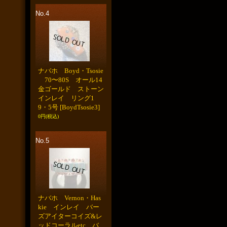
No.4
ナバホ Boyd・Tsosie
70〜80S オール14
金ゴールド ストーン
インレイ リング1
9・5号
[BoydTsosie3]
0円
(税込)
No.5
ナバホ Vernon・Has
kie インレイ バー
ズアイターコイズ&レ
ッドコーラルetc バ