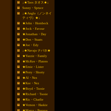
↓★Taos タオス★↓
Sonny・Spruce
↓★Anglo（ノンネイ
ティヴ）★↓
★John・Hornbeck
★Jock・Favour
★Jonathan・Day
★Don・Staats
★Joe・Edy
↓★Navajo ナバホ★
★Yazzie・Family
★McKee・Platero
★Ernie・Lister
★Perry・Shorty
★Al・Nez
★Kee・Nez
★Boyd・Tsosie
★Richard・Tsosie
★Ric・Charlie
★Vernon・Haskie
★Marco・Begaye