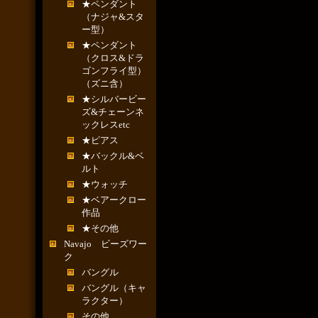
★ペンダント
（ナジャ&スタ
ー型）
★ペンダント
（クロス&ドラ
ゴンフライ型）
（ズニ含）
★シルバービー
ズ&チェーンネ
ックレスetc
★ピアス
★バックル&ベ
ルト
★ウォッチ
★ベアークロー
作品
★その他
Navajo ビーズワー
ク
バングル
バングル（キャ
ラクター）
その他