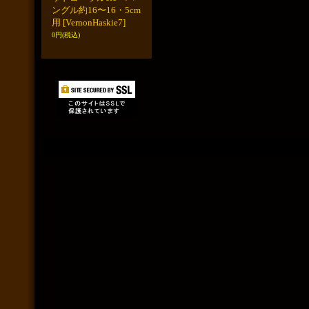
ングル約16〜16・5cm
用
[VernonHaskie7]
0円
(税込)