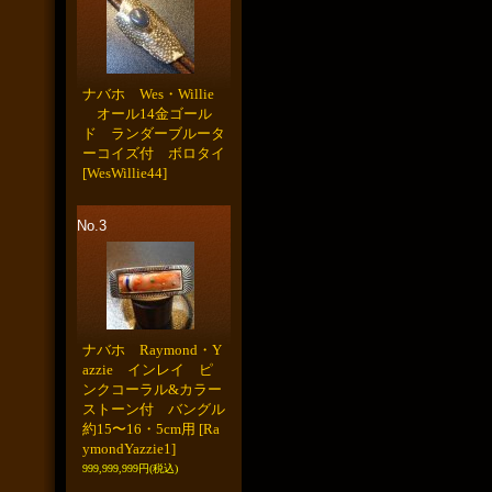
ナバホ Wes・Willie
オール14金ゴール
ド ランダーブルータ
ーコイズ付 ボロタイ
[WesWillie44]
No.3
ナバホ Raymond・Y
azzie インレイ ピ
ンクコーラル&カラー
ストーン付 バングル
約15〜16・5cm用
[Ra
ymondYazzie1]
999,999,999円
(税込)