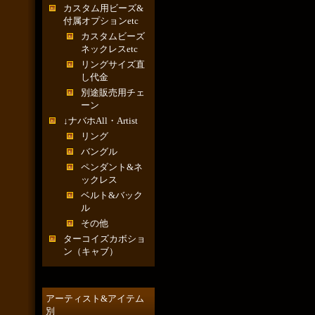
カスタム用ビーズ&
付属オプションetc
カスタムビーズ
ネックレスetc
リングサイズ直
し代金
別途販売用チェ
ーン
↓ナバホAll・Artist
リング
バングル
ペンダント&ネ
ックレス
ベルト&バック
ル
その他
ターコイズカボショ
ン（キャブ）
アーティスト&アイテム
別