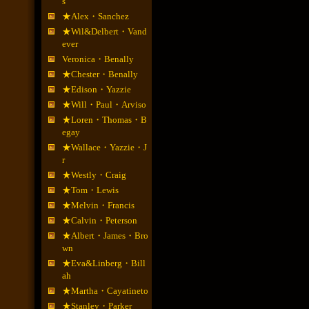
s
★Alex・Sanchez
★Wil&Delbert・Vand
ever
Veronica・Benally
★Chester・Benally
★Edison・Yazzie
★Will・Paul・Arviso
★Loren・Thomas・B
egay
★Wallace・Yazzie・J
r
★Westly・Craig
★Tom・Lewis
★Melvin・Francis
★Calvin・Peterson
★Albert・James・Bro
wn
★Eva&Linberg・Bill
ah
★Martha・Cayatineto
★Stanley・Parker