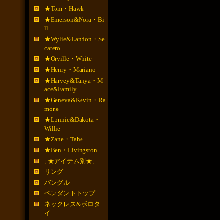
★Tom・Hawk
★Emerson&Nora・Bi
ll
★Wylie&Landon・Se
catero
★Orville・White
★Henry・Mariano
★Harvey&Tanya・M
ace&Family
★Geneva&Kevin・Ra
mone
★Lonnie&Dakota・
Willie
★Zane・Tahe
★Ben・Livingston
↓★アイテム別★↓
リング
バングル
ペンダントトップ
ネックレス&ボロタ
イ