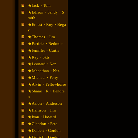
★Jack・Tom
★Edison・Sandy・S
mith
★Ernest・Roy・Bega
y
★Thomas・Jim
★Patricia・Bedonie
★Jennifer・Curtis
★Ray・Skts
★Leonard・Nez
★Johnathan・Nez
★Michael・Perry
★Alvin・Yellowhorse
★Shane・R・Hendre
n
★Aaron・Anderson
★Harrison・Jim
★Ivan・Howard
★Clendon・Pete
★Delbert・Gordon
★Derrick・Gordon