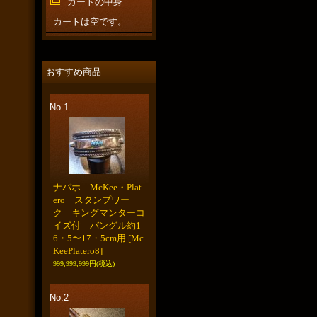
カートの中身
カートは空です。
おすすめ商品
No.1
ナバホ McKee・Plat
ero スタンプワー
ク キングマンターコ
イズ付 バングル約1
6・5〜17・5cm用
[Mc
KeePlatero8]
999,999,999円
(税込)
No.2