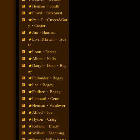
★Herman・Smith
★Floyd・Parkhurst
★Ira・T・Custer&Gar
y・Custer
★Jim・Harrison
★Ervin&Erwin・Tsos
ie
★Lonn・Parker
★Albert・Nells
★Darryl・Dean・Beg
ay
★Philander・Begay
★Lee・Begay
★Philbert・Begay
★Leonard・Gene
★Herman・Vandever
★Alfred・Joe
★Hyson・Craig
★Roland・Brady
★Wilbert・Manning
★Steve・Yellowhorse