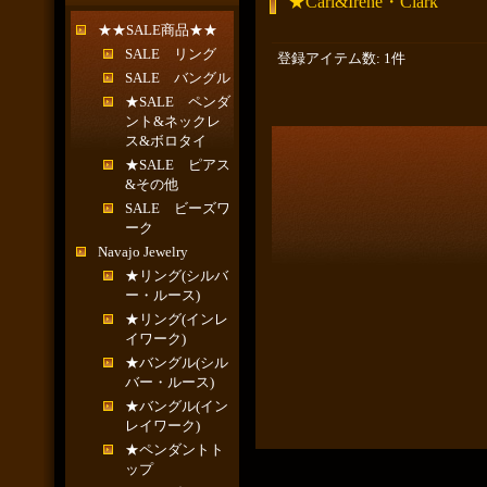
★Carl&Irene・Clark
★★SALE商品★★
SALE リング
登録アイテム数
:
1件
SALE バングル
★SALE ペンダ
ント&ネックレ
ス&ボロタイ
★SALE ピアス
&その他
SALE ビーズワ
ーク
Navajo Jewelry
★リング(シルバ
ー・ルース)
★リング(インレ
イワーク)
★バングル(シル
バー・ルース)
★バングル(イン
レイワーク)
★ペンダントト
ップ