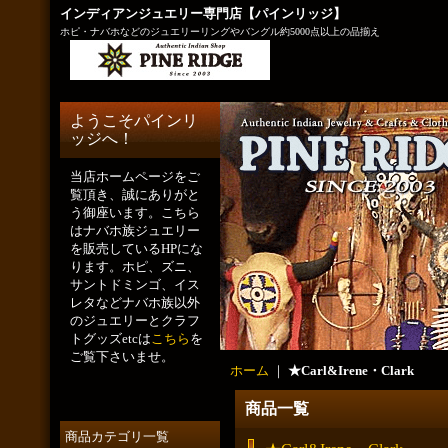
インディアンジュエリー専門店【パインリッジ】
ホピ・ナバホなどのジュエリーリングやバングル約5000点以上の品揃え
ようこそパインリ
ッジへ！
当店ホームページをご
覧頂き、誠にありがと
う御座います。こちら
はナバホ族ジュエリー
を販売しているHPにな
ります。ホピ、ズニ、
サントドミンゴ、イス
レタなどナバホ族以外
のジュエリーとクラフ
トグッズetcは
こちら
を
ご覧下さいませ。
ホーム
｜
★Carl&Irene・Clark
商品一覧
商品カテゴリ一覧