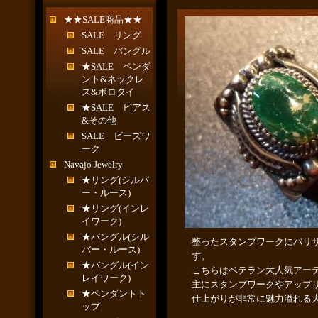
★★SALE商品★★
SALE リング
SALE バングル
★SALE ペンダ
ント&ネックレ
ス&ボロタイ
★SALE ピアス
&その他
SALE ビーズワ
ーク
Navajo Jewelry
★リング(シルバ
ー・ルース)
★リング(インレ
イワーク)
★バングル(シル
整ったスタンプワークにバリ
バー・ルース)
す。
★バングル(イン
こちらはベテラン大人気アー
レイワーク)
主にスタンプワークやアップ
★ペンダントト
仕上がりが非常に魅力溢れる
ップ