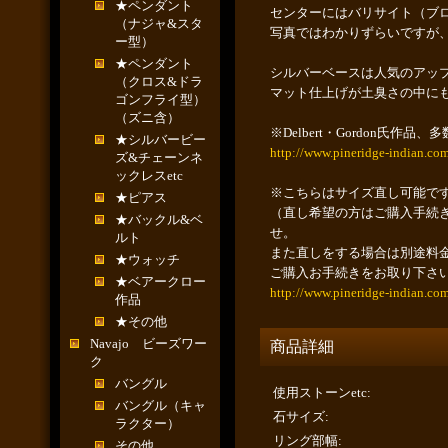
★ペンダント
センターにはバリサイト（ブ
（ナジャ&スタ
写真ではわかりずらいですが
ー型）
★ペンダント
シルバーベースは人気のアッ
（クロス&ドラ
マット仕上げが土臭さの中に
ゴンフライ型）
（ズニ含）
※Delbert・Gordon
★シルバービー
http://www.pineridge-indian.co
ズ&チェーンネ
ックレスetc
※こちらはサイズ直し可能で
★ピアス
（直し希望の方はご購入手続
★バックル&ベ
せ。
ルト
また直しをする場合は別途料
★ウォッチ
ご購入お手続きをお取り下さ
★ベアークロー
http://www.pineridge-indian.co
作品
★その他
Navajo ビーズワー
商品詳細
ク
バングル
使用ストーンetc
:
バングル（キャ
石サイズ
:
ラクター）
リング部幅
:
その他