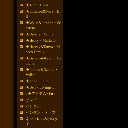
★Tom・Hawk
★Emerson&Nora・Bi
ll
★Wylie&Landon・Se
catero
★Orville・White
★Henry・Mariano
★Harvey&Tanya・M
ace&Family
★Geneva&Kevin・Ra
mone
★Lonnie&Dakota・
Willie
★Zane・Tahe
★Ben・Livingston
↓★アイテム別★↓
リング
バングル
ペンダントトップ
ネックレス&ボロタ
イ