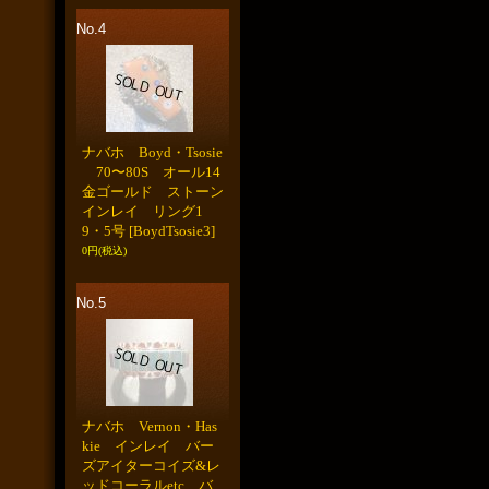
No.4
ナバホ Boyd・Tsosie
70〜80S オール14
金ゴールド ストーン
インレイ リング1
9・5号
[BoydTsosie3]
0円
(税込)
No.5
ナバホ Vernon・Has
kie インレイ バー
ズアイターコイズ&レ
ッドコーラルetc バ