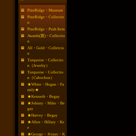
PineRidge・Museum
PineRidge・Collectio
n
PineRidge・Push Item
Awards(賞)・Collectio
n
All・Gold・Colletcio
n
Turquoise・Collectio
n（Jewelry）
Turquoise・Collectio
n（Cabochon）
★White・Hogan・Fa
mily★
★Kenneth・Begay
★Johnny・Mike・Be
gay
★Harvey・Begay
★Allen・Hillary・Ke
e
★George・Ｈenry・K