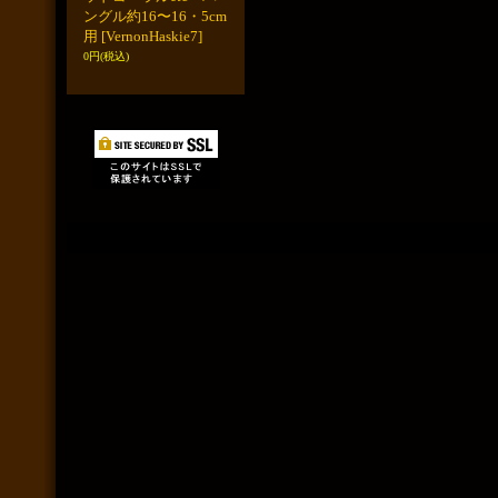
ングル約16〜16・5cm
用
[VernonHaskie7]
0円
(税込)