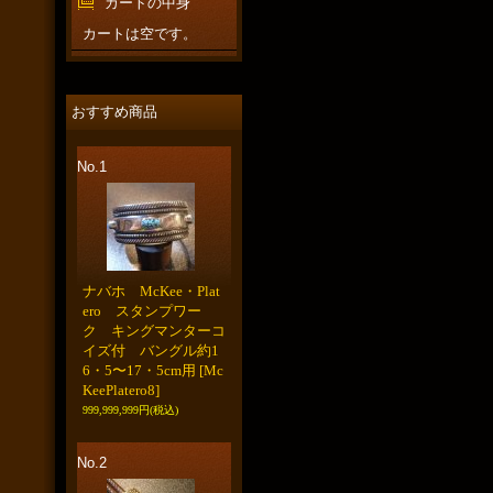
カートの中身
カートは空です。
おすすめ商品
No.1
ナバホ McKee・Plat
ero スタンプワー
ク キングマンターコ
イズ付 バングル約1
6・5〜17・5cm用
[Mc
KeePlatero8]
999,999,999円
(税込)
No.2