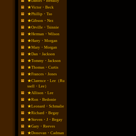
★Daniel・Benally
★Victor・Beck
★Phillip・Tso
★Gibson・Nez
★Orville・Tsinnie
★Herman・Wilson
★Harry・Morgan
★Mary・Morgan
★Dan・Jackson
★Tommy・Jackson
★Thomas・Curtis
★Frances・Jones
★Clarence・Lee（Ru
ssell・Lee）
★Allison・Lee
★Ron・Bedonie
★Leonard・Schmalie
★Richard・Begay
★Steven・J・Begay
★Gary・Reeves
★Donovan・Cadman