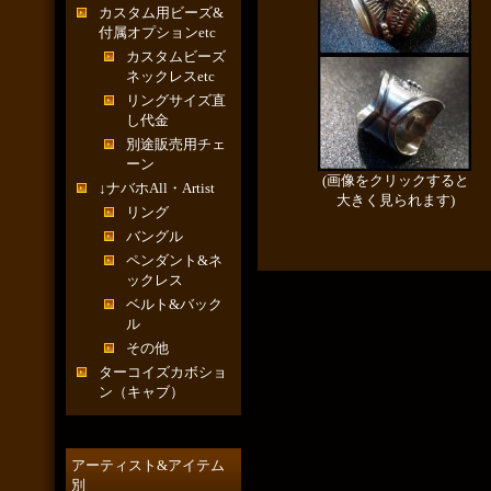
カスタム用ビーズ&
付属オプションetc
カスタムビーズ
ネックレスetc
リングサイズ直
し代金
別途販売用チェ
ーン
(画像をクリックすると
↓ナバホAll・Artist
大きく見られます)
リング
バングル
ペンダント&ネ
ックレス
ベルト&バック
ル
その他
ターコイズカボショ
ン（キャブ）
アーティスト&アイテム
別