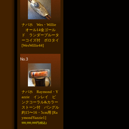
ナバホ Wes・Willie
オール14金ゴール
ド ランダーブルータ
ーコイズ付 ボロタイ
[WesWillie44]
No.3
ナバホ Raymond・Y
azzie インレイ ピ
ンクコーラル&カラー
ストーン付 バングル
約15〜16・5cm用
[Ra
ymondYazzie1]
999,999,999円
(税込)