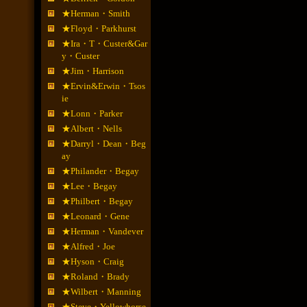
★Herman・Smith
★Floyd・Parkhurst
★Ira・T・Custer&Gar
y・Custer
★Jim・Harrison
★Ervin&Erwin・Tsos
ie
★Lonn・Parker
★Albert・Nells
★Darryl・Dean・Beg
ay
★Philander・Begay
★Lee・Begay
★Philbert・Begay
★Leonard・Gene
★Herman・Vandever
★Alfred・Joe
★Hyson・Craig
★Roland・Brady
★Wilbert・Manning
★Steve・Yellowhorse