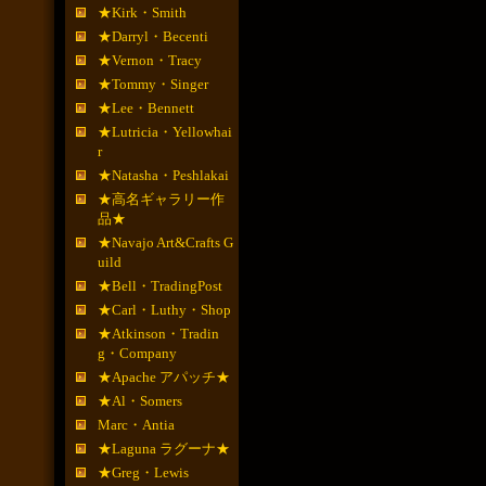
★Kirk・Smith
★Darryl・Becenti
★Vernon・Tracy
★Tommy・Singer
★Lee・Bennett
★Lutricia・Yellowhai
r
★Natasha・Peshlakai
★高名ギャラリー作
品★
★Navajo Art&Crafts G
uild
★Bell・TradingPost
★Carl・Luthy・Shop
★Atkinson・Tradin
g・Company
★Apache アパッチ★
★Al・Somers
Marc・Antia
★Laguna ラグーナ★
★Greg・Lewis