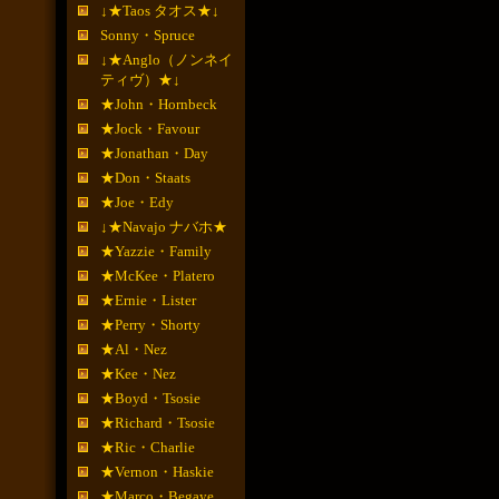
↓★Taos タオス★↓
Sonny・Spruce
↓★Anglo（ノンネイ
ティヴ）★↓
★John・Hornbeck
★Jock・Favour
★Jonathan・Day
★Don・Staats
★Joe・Edy
↓★Navajo ナバホ★
★Yazzie・Family
★McKee・Platero
★Ernie・Lister
★Perry・Shorty
★Al・Nez
★Kee・Nez
★Boyd・Tsosie
★Richard・Tsosie
★Ric・Charlie
★Vernon・Haskie
★Marco・Begaye