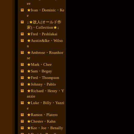
ee
★Ivan・Dominic・Ke
e
↓★故人(オールド作
家)・Collection★↓
★Fred・Peshlakai
★Austin&Ike・Wilso
n
★Ambrose・Roanhor
se
★Mark・Chee
★Sam・Begay
★Fred・Thompson
★Johnny・Pablo
★Richard・Henry・Y
azzie
★Luke・Billy・Yazzi
e
★Ramon・Platero
★Chester・Kahn
★Kee・Joe・Benally