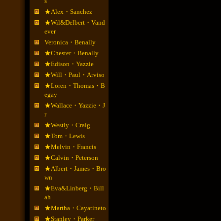
s
★Alex・Sanchez
★Wil&Delbert・Vand
ever
Veronica・Benally
★Chester・Benally
★Edison・Yazzie
★Will・Paul・Arviso
★Loren・Thomas・B
egay
★Wallace・Yazzie・J
r
★Westly・Craig
★Tom・Lewis
★Melvin・Francis
★Calvin・Peterson
★Albert・James・Bro
wn
★Eva&Linberg・Bill
ah
★Martha・Cayatineto
★Stanley・Parker