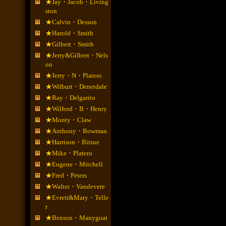
★Jay・Jacob・Living
ston
★Calvin・Desson
★Harold・Smith
★Gilbert・Smith
★Jerry&Gilbert・Nels
on
★Jerry・N・Platero
★Wilburt・Denetdale
★Ray・Delgarito
★Wilford・B・Henry
★Monty・Claw
★Anthony・Bowman
★Harrison・Bitsue
★Mike・Platero
★Eugene・Mitchell
★Fred・Peters
★Walter・Vandevere
★Evrett&Mary・Telle
r
★Benson・Manygoat