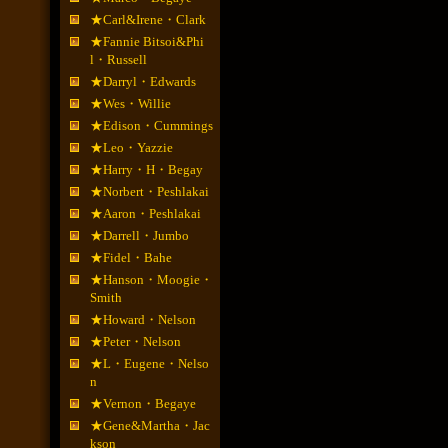
★Carl&Irene・Clark
★Fannie Bitsoi&Phi
l・Russell
★Darryl・Edwards
★Wes・Willie
★Edison・Cummings
★Leo・Yazzie
★Harry・H・Begay
★Norbert・Peshlakai
★Aaron・Peshlakai
★Darrell・Jumbo
★Fidel・Bahe
★Hanson・Moogie・
Smith
★Howard・Nelson
★Peter・Nelson
★L・Eugene・Nelso
n
★Vernon・Begaye
★Gene&Martha・Jac
kson