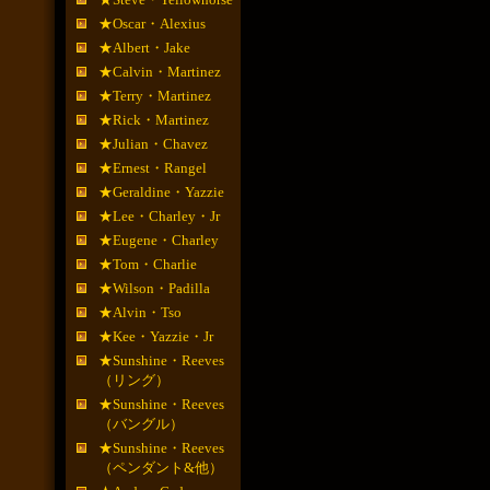
★Oscar・Alexius
★Albert・Jake
★Calvin・Martinez
★Terry・Martinez
★Rick・Martinez
★Julian・Chavez
★Ernest・Rangel
★Geraldine・Yazzie
★Lee・Charley・Jr
★Eugene・Charley
★Tom・Charlie
★Wilson・Padilla
★Alvin・Tso
★Kee・Yazzie・Jr
★Sunshine・Reeves
（リング）
★Sunshine・Reeves
（バングル）
★Sunshine・Reeves
（ペンダント&他）