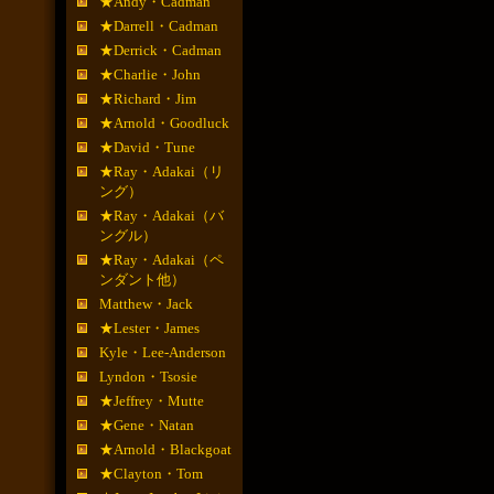
★Andy・Cadman
★Darrell・Cadman
★Derrick・Cadman
★Charlie・John
★Richard・Jim
★Arnold・Goodluck
★David・Tune
★Ray・Adakai（リ
ング）
★Ray・Adakai（バ
ングル）
★Ray・Adakai（ペ
ンダント他）
Matthew・Jack
★Lester・James
Kyle・Lee-Anderson
Lyndon・Tsosie
★Jeffrey・Mutte
★Gene・Natan
★Arnold・Blackgoat
★Clayton・Tom