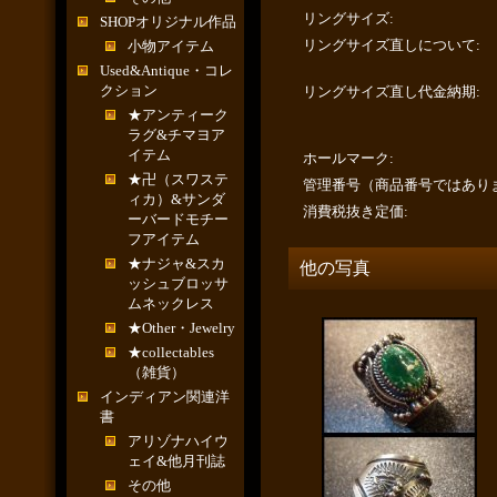
リングサイズ
:
SHOPオリジナル作品
リングサイズ直しについて
:
小物アイテム
Used&Antique・コレ
クション
リングサイズ直し代金納期
:
★アンティーク
ラグ&チマヨア
イテム
ホールマーク
:
★卍（スワステ
管理番号（商品番号ではあり
ィカ）&サンダ
消費税抜き定価
:
ーバードモチー
フアイテム
★ナジャ&スカ
他の写真
ッシュブロッサ
ムネックレス
★Other・Jewelry
★collectables
（雑貨）
インディアン関連洋
書
アリゾナハイウ
ェイ&他月刊誌
その他