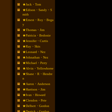
★Jack・Tom
★Edison・Sandy・S
mith
★Ernest・Roy・Bega
y
★Thomas・Jim
★Patricia・Bedonie
★Jennifer・Curtis
★Ray・Skts
★Leonard・Nez
★Johnathan・Nez
★Michael・Perry
★Alvin・Yellowhorse
★Shane・R・Hendre
n
★Aaron・Anderson
★Harrison・Jim
★Ivan・Howard
★Clendon・Pete
★Delbert・Gordon
★Derrick・Gordon