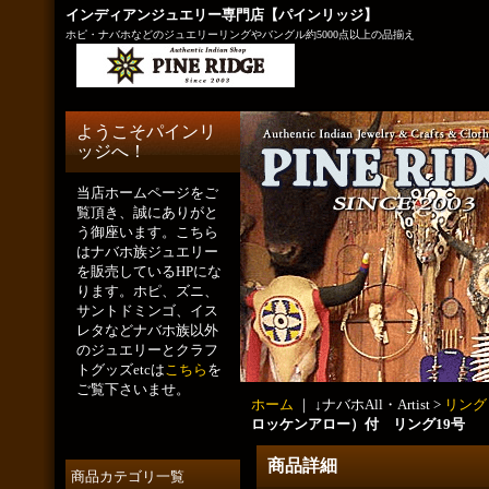
インディアンジュエリー専門店【パインリッジ】
ホピ・ナバホなどのジュエリーリングやバングル約5000点以上の品揃え
ようこそパインリ
ッジへ！
当店ホームページをご
覧頂き、誠にありがと
う御座います。こちら
はナバホ族ジュエリー
を販売しているHPにな
ります。ホピ、ズニ、
サントドミンゴ、イス
レタなどナバホ族以外
のジュエリーとクラフ
トグッズetcは
こちら
を
ご覧下さいませ。
ホーム
｜ ↓ナバホAll・Artist >
リング
ロッケンアロー）付 リング19号
商品詳細
商品カテゴリ一覧