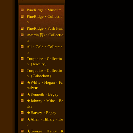
PineRidge・Museum
PineRidge・Collectio
n
PineRidge・Push Item
Awards(賞)・Collectio
n
All・Gold・Colletcio
n
Turquoise・Collectio
n（Jewelry）
Turquoise・Collectio
n（Cabochon）
★White・Hogan・Fa
mily★
★Kenneth・Begay
★Johnny・Mike・Be
gay
★Harvey・Begay
★Allen・Hillary・Ke
e
★George・Ｈenry・K