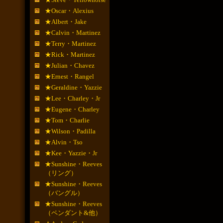
★Oscar・Alexius
★Albert・Jake
★Calvin・Martinez
★Terry・Martinez
★Rick・Martinez
★Julian・Chavez
★Ernest・Rangel
★Geraldine・Yazzie
★Lee・Charley・Jr
★Eugene・Charley
★Tom・Charlie
★Wilson・Padilla
★Alvin・Tso
★Kee・Yazzie・Jr
★Sunshine・Reeves
（リング）
★Sunshine・Reeves
（バングル）
★Sunshine・Reeves
（ペンダント&他）