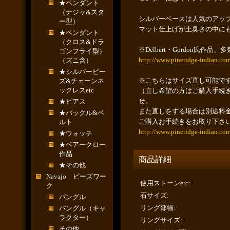
★ペンダント
（ナジャ&スタ
シルバーベースは人気のアッ
ー型）
マット仕上げが土臭さの中に
★ペンダント
（クロス&ドラ
※Delbert・Gordon
ゴンフライ型）
http://www.pineridge-indian.co
（ズニ含）
★シルバービー
※こちらはサイズ直し可能で
ズ&チェーンネ
ックレスetc
（直し希望の方はご購入手続
せ。
★ピアス
また直しをする場合は別途料
★バックル&ベ
ご購入お手続きをお取り下さ
ルト
http://www.pineridge-indian.co
★ウォッチ
★ベアークロー
作品
商品詳細
★その他
Navajo ビーズワー
使用ストーンetc
:
ク
石サイズ
:
バングル
リング部幅
:
バングル（キャ
ラクター）
リングサイズ
:
その他