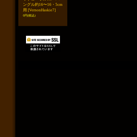
ングル約16〜16・5cm
用
[VernonHaskie7]
0円
(税込)