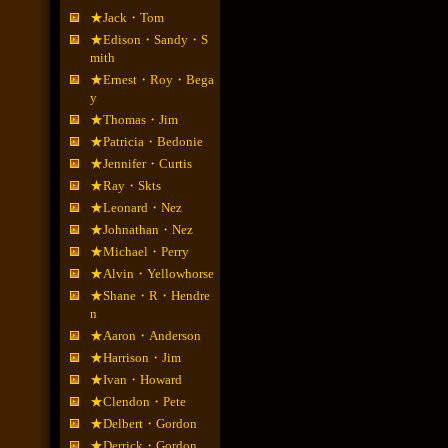
★Jack・Tom
★Edison・Sandy・S
mith
★Ernest・Roy・Bega
y
★Thomas・Jim
★Patricia・Bedonie
★Jennifer・Curtis
★Ray・Skts
★Leonard・Nez
★Johnathan・Nez
★Michael・Perry
★Alvin・Yellowhorse
★Shane・R・Hendre
n
★Aaron・Anderson
★Harrison・Jim
★Ivan・Howard
★Clendon・Pete
★Delbert・Gordon
★Derrick・Gordon