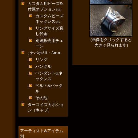
カスタム用ビーズ&
付属オプションetc
カスタムビーズ
ネックレスetc
リングサイズ直
し代金
(画像をクリックすると
別途販売用チェ
大きく見られます)
ーン
↓ナバホAll・Artist
リング
バングル
ペンダント&ネ
ックレス
ベルト&バック
ル
その他
ターコイズカボショ
ン（キャブ）
アーティスト&アイテム
別