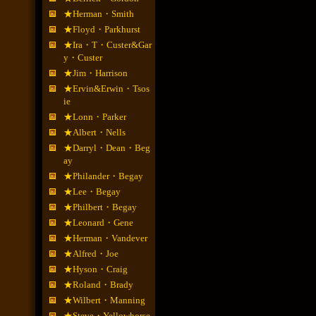
★Herman・Smith
★Floyd・Parkhurst
★Ira・T・Custer&Gar
y・Custer
★Jim・Harrison
★Ervin&Erwin・Tsos
ie
★Lonn・Parker
★Albert・Nells
★Darryl・Dean・Beg
ay
★Philander・Begay
★Lee・Begay
★Philbert・Begay
★Leonard・Gene
★Herman・Vandever
★Alfred・Joe
★Hyson・Craig
★Roland・Brady
★Wilbert・Manning
★Steve・Yellowhorse