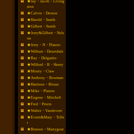
★Jay・Jacob・Living
ston
★Calvin・Desson
★Harold・Smith
★Gilbert・Smith
★Jerry&Gilbert・Nels
on
★Jerry・N・Platero
★Wilburt・Denetdale
★Ray・Delgarito
★Wilford・B・Henry
★Monty・Claw
★Anthony・Bowman
★Harrison・Bitsue
★Mike・Platero
★Eugene・Mitchell
★Fred・Peters
★Walter・Vandevere
★Evrett&Mary・Telle
r
★Benson・Manygoat