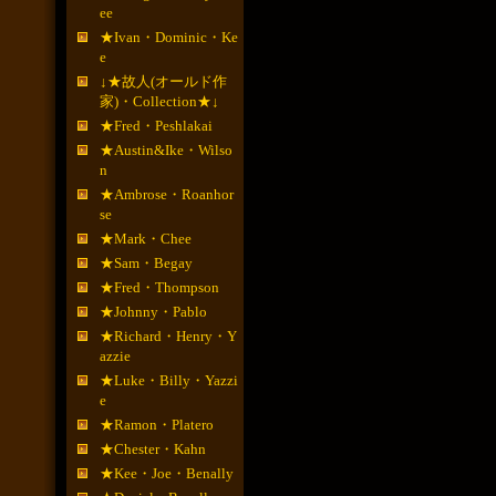
ee
★Ivan・Dominic・Ke
e
↓★故人(オールド作
家)・Collection★↓
★Fred・Peshlakai
★Austin&Ike・Wilso
n
★Ambrose・Roanhor
se
★Mark・Chee
★Sam・Begay
★Fred・Thompson
★Johnny・Pablo
★Richard・Henry・Y
azzie
★Luke・Billy・Yazzi
e
★Ramon・Platero
★Chester・Kahn
★Kee・Joe・Benally