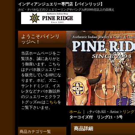
インディアンジュエリー専門店【パインリッジ】
ホピ・ナバホなどのジュエリーリングやバングル約5000点以上の品揃え
ようこそパインリ
ッジへ！
当店ホームページをご
覧頂き、誠にありがと
う御座います。こちら
はナバホ族ジュエリー
を販売しているHPにな
ります。ホピ、ズニ、
サントドミンゴ、イス
レタなどナバホ族以外
のジュエリーとクラフ
トグッズetcは
こちら
を
ご覧下さいませ。
ホーム
｜ ↓ナバホAll・Artist >
リング
ターコイズ付 リング21・5号
商品詳細
商品カテゴリ一覧