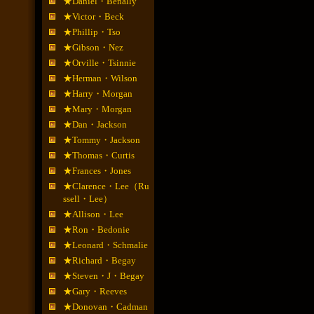
★Daniel・Benally
★Victor・Beck
★Phillip・Tso
★Gibson・Nez
★Orville・Tsinnie
★Herman・Wilson
★Harry・Morgan
★Mary・Morgan
★Dan・Jackson
★Tommy・Jackson
★Thomas・Curtis
★Frances・Jones
★Clarence・Lee（Ru
ssell・Lee）
★Allison・Lee
★Ron・Bedonie
★Leonard・Schmalie
★Richard・Begay
★Steven・J・Begay
★Gary・Reeves
★Donovan・Cadman