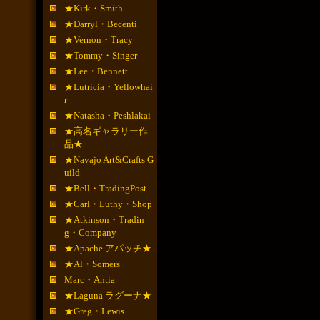
★Kirk・Smith
★Darryl・Becenti
★Vernon・Tracy
★Tommy・Singer
★Lee・Bennett
★Lutricia・Yellowhai
r
★Natasha・Peshlakai
★高名ギャラリー作
品★
★Navajo Art&Crafts G
uild
★Bell・TradingPost
★Carl・Luthy・Shop
★Atkinson・Tradin
g・Company
★Apache アパッチ★
★Al・Somers
Marc・Antia
★Laguna ラグーナ★
★Greg・Lewis