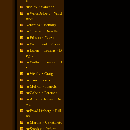
s
★Alex・Sanchez
★Wil&Delbert・Vand
ever
Veronica・Benally
★Chester・Benally
★Edison・Yazzie
★Will・Paul・Arviso
★Loren・Thomas・B
egay
★Wallace・Yazzie・J
r
★Westly・Craig
★Tom・Lewis
★Melvin・Francis
★Calvin・Peterson
★Albert・James・Bro
wn
★Eva&Linberg・Bill
ah
★Martha・Cayatineto
★Stanley・Parker