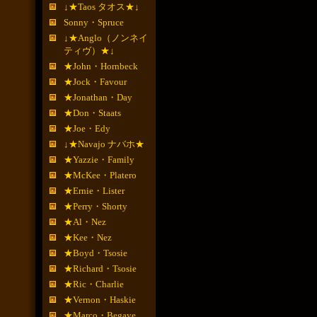
↓★Taos タオス★↓
Sonny・Spruce
↓★Anglo（ノンネイ
ティヴ）★↓
★John・Hornbeck
★Jock・Favour
★Jonathan・Day
★Don・Staats
★Joe・Edy
↓★Navajo ナバホ★
★Yazzie・Family
★McKee・Platero
★Ernie・Lister
★Perry・Shorty
★Al・Nez
★Kee・Nez
★Boyd・Tsosie
★Richard・Tsosie
★Ric・Charlie
★Vernon・Haskie
★Marco・Begaye