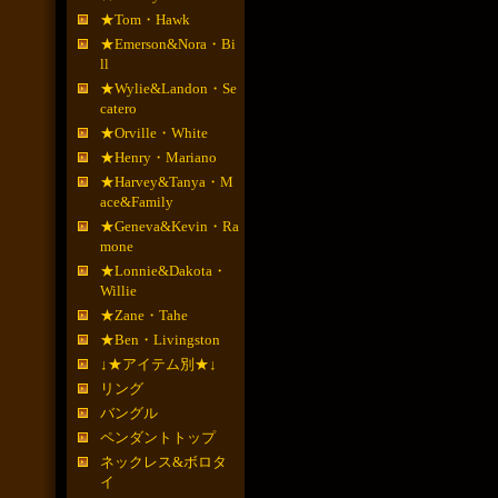
★Tom・Hawk
★Emerson&Nora・Bi
ll
★Wylie&Landon・Se
catero
★Orville・White
★Henry・Mariano
★Harvey&Tanya・M
ace&Family
★Geneva&Kevin・Ra
mone
★Lonnie&Dakota・
Willie
★Zane・Tahe
★Ben・Livingston
↓★アイテム別★↓
リング
バングル
ペンダントトップ
ネックレス&ボロタ
イ