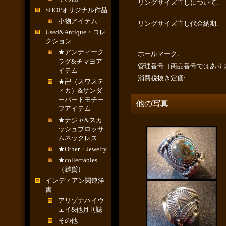
リングサイズ直しについて
:
SHOPオリジナル作品
小物アイテム
リングサイズ直し代金納期
:
Used&Antique・コレ
クション
★アンティーク
ホールマーク
:
ラグ&チマヨア
管理番号（商品番号ではあり
イテム
消費税抜き定価
:
★卍（スワステ
ィカ）&サンダ
ーバードモチー
他の写真
フアイテム
★ナジャ&スカ
ッシュブロッサ
ムネックレス
★Other・Jewelry
★collectables
（雑貨）
インディアン関連洋
書
アリゾナハイウ
ェイ&他月刊誌
その他