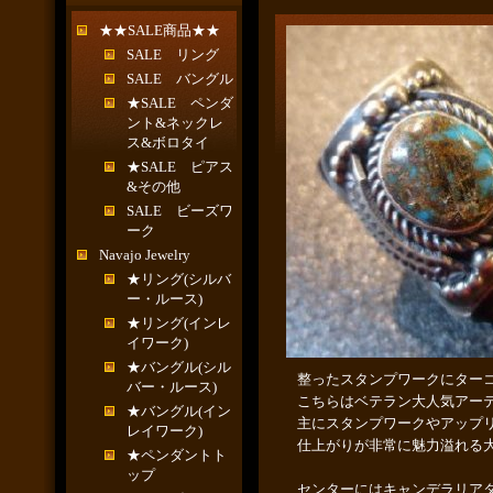
★★SALE商品★★
SALE リング
SALE バングル
★SALE ペンダ
ント&ネックレ
ス&ボロタイ
★SALE ピアス
&その他
SALE ビーズワ
ーク
Navajo Jewelry
★リング(シルバ
ー・ルース)
★リング(インレ
イワーク)
★バングル(シル
整ったスタンプワークにター
バー・ルース)
こちらはベテラン大人気アー
★バングル(イン
主にスタンプワークやアップ
レイワーク)
仕上がりが非常に魅力溢れる
★ペンダントト
ップ
センターにはキャンデラリア