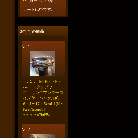
カートの中身
カートは空です。
おすすめ商品
No.1
ナバホ McKee・Plat
ero スタンプワー
ク キングマンターコ
イズ付 バングル約1
6・5〜17・5cm用
[Mc
KeePlatero8]
999,999,999円
(税込)
No.2