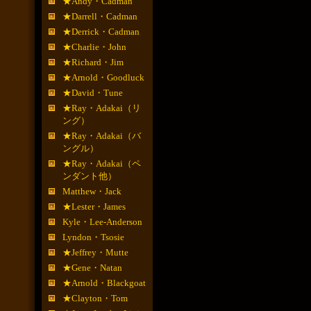
★Andy・Cadman
★Darrell・Cadman
★Derrick・Cadman
★Charlie・John
★Richard・Jim
★Arnold・Goodluck
★David・Tune
★Ray・Adakai（リ
ング）
★Ray・Adakai（バ
ングル）
★Ray・Adakai（ペ
ンダント他）
Matthew・Jack
★Lester・James
Kyle・Lee-Anderson
Lyndon・Tsosie
★Jeffrey・Mutte
★Gene・Natan
★Arnold・Blackgoat
★Clayton・Tom