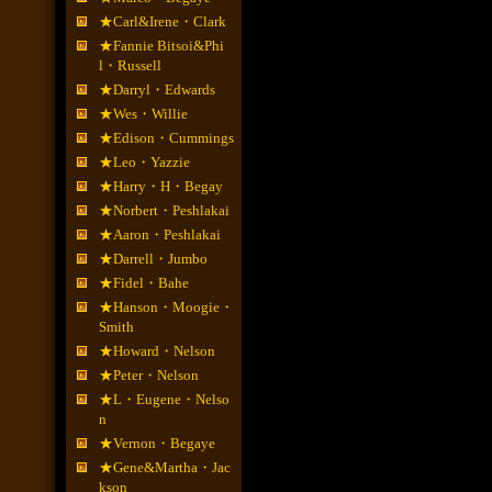
★Carl&Irene・Clark
★Fannie Bitsoi&Phi
l・Russell
★Darryl・Edwards
★Wes・Willie
★Edison・Cummings
★Leo・Yazzie
★Harry・H・Begay
★Norbert・Peshlakai
★Aaron・Peshlakai
★Darrell・Jumbo
★Fidel・Bahe
★Hanson・Moogie・
Smith
★Howard・Nelson
★Peter・Nelson
★L・Eugene・Nelso
n
★Vernon・Begaye
★Gene&Martha・Jac
kson