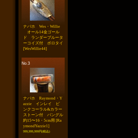
ナバホ Wes・Willie
オール14金ゴール
ド ランダーブルータ
ーコイズ付 ボロタイ
[WesWillie44]
No.3
ナバホ Raymond・Y
azzie インレイ ピ
ンクコーラル&カラー
ストーン付 バングル
約15〜16・5cm用
[Ra
ymondYazzie1]
999,999,999円
(税込)