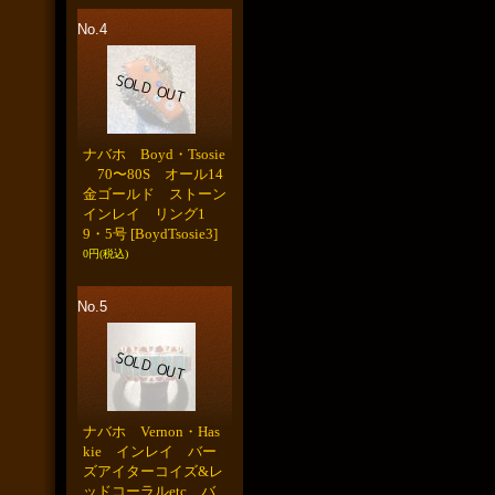
No.4
ナバホ Boyd・Tsosie
70〜80S オール14
金ゴールド ストーン
インレイ リング1
9・5号
[BoydTsosie3]
0円
(税込)
No.5
ナバホ Vernon・Has
kie インレイ バー
ズアイターコイズ&レ
ッドコーラルetc バ