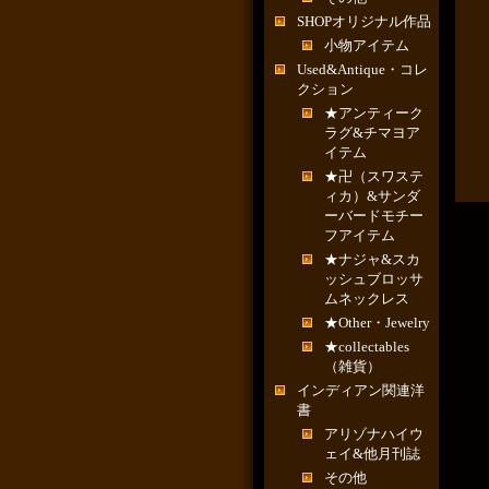
SHOPオリジナル作品
小物アイテム
Used&Antique・コレ
クション
★アンティーク
ラグ&チマヨア
イテム
★卍（スワステ
ィカ）&サンダ
ーバードモチー
フアイテム
★ナジャ&スカ
ッシュブロッサ
ムネックレス
★Other・Jewelry
★collectables
（雑貨）
インディアン関連洋
書
アリゾナハイウ
ェイ&他月刊誌
その他