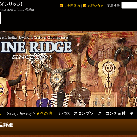
パインリッジ】
ご利用案内
｜
お問い合せ
商品検索
:
ル約5000点以上の品揃え
ム
｜ Navajo Jewelry >
★その他
｜
ナバホ スタンプワーク コンチョ付 キ
品詳細