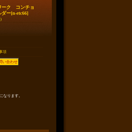
ワーク コンチョ
ルダー
[
n-etc66
]
)
事項
になります。