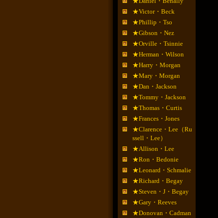
★Daniel・Benally
★Victor・Beck
★Phillip・Tso
★Gibson・Nez
★Orville・Tsinnie
★Herman・Wilson
★Harry・Morgan
★Mary・Morgan
★Dan・Jackson
★Tommy・Jackson
★Thomas・Curtis
★Frances・Jones
★Clarence・Lee（Ru
ssell・Lee）
★Allison・Lee
★Ron・Bedonie
★Leonard・Schmalie
★Richard・Begay
★Steven・J・Begay
★Gary・Reeves
★Donovan・Cadman