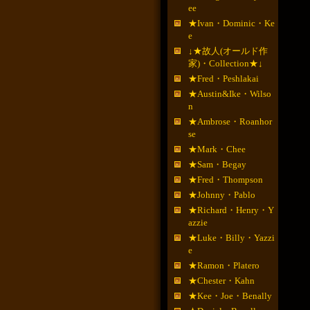
ee
★Ivan・Dominic・Ke
e
↓★故人(オールド作
家)・Collection★↓
★Fred・Peshlakai
★Austin&Ike・Wilso
n
★Ambrose・Roanhor
se
★Mark・Chee
★Sam・Begay
★Fred・Thompson
★Johnny・Pablo
★Richard・Henry・Y
azzie
★Luke・Billy・Yazzi
e
★Ramon・Platero
★Chester・Kahn
★Kee・Joe・Benally