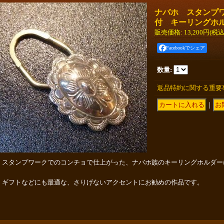
ナバホ スタンプ
付 キーリングホ
販売価格
:
13,200円
(税込
Facebookでシェア
数量
:
返品特約に関する重要
｜
スタンプワークでのコンチョで仕上がった、ナバホ族のキーリングホルダー
ギフトなどにも最適な、さりげないアクセントにお勧めの作品です。