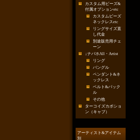
カスタム用ビーズ&
付属オプションetc
カスタムビーズ
ネックレスetc
リングサイズ直
し代金
別途販売用チェ
ーン
↓ナバホAll・Artist
リング
バングル
ペンダント&ネ
ックレス
ベルト&バック
ル
その他
ターコイズカボショ
ン（キャブ）
アーティスト&アイテム
別