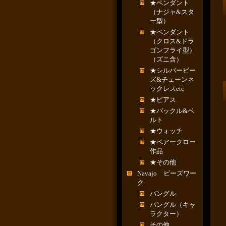
★ペンダント
（ナジャ&スタ
ー型）
★ペンダント
（クロス&ドラ
ゴンフライ型）
（ズニ含）
★シルバービー
ズ&チェーンネ
ックレスetc
★ピアス
★バックル&ベ
ルト
★ウォッチ
★ベアークロー
作品
★その他
Navajo ビーズワー
ク
バングル
バングル（キャ
ラクター）
その他