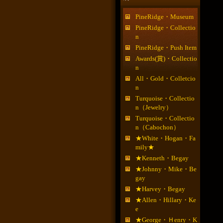
PineRidge・Museum
PineRidge・Collectio
n
PineRidge・Push Item
Awards(賞)・Collectio
n
All・Gold・Colletcio
n
Turquoise・Collectio
n（Jewelry）
Turquoise・Collectio
n（Cabochon）
★White・Hogan・Fa
mily★
★Kenneth・Begay
★Johnny・Mike・Be
gay
★Harvey・Begay
★Allen・Hillary・Ke
e
★George・Ｈenry・K