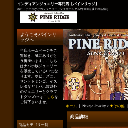
インディアンジュエリー専門店【パインリッジ】
ホピ・ナバホなどのジュエリーリングやバングル約5000点以上の品揃え
ようこそパインリ
ッジへ！
当店ホームページをご
覧頂き、誠にありがと
う御座います。こちら
はナバホ族ジュエリー
を販売しているHPにな
ります。ホピ、ズニ、
サントドミンゴ、イス
レタなどナバホ族以外
のジュエリーとクラフ
トグッズetcは
こちら
を
ご覧下さいませ。
ホーム
｜ Navajo Jewelry >
★その他
商品詳細
商品カテゴリ一覧