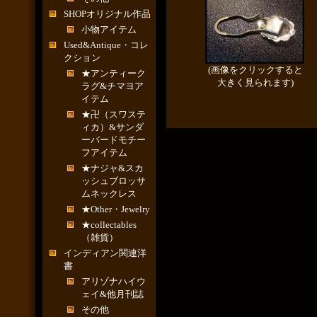
SHOPオリジナル作品
小物アイテム
Used&Antique・コレ
クション
(画像をクリックすると
★アンティーク
大きく見られます)
ラグ&チマヨア
イテム
★卍（スワステ
ィカ）&サンダ
ーバードモチー
フアイテム
★ナジャ&スカ
ッシュブロッサ
ムネックレス
★Other・Jewelry
★collectables
（雑貨）
インディアン関連洋
書
アリゾナハイウ
ェイ&他月刊誌
その他