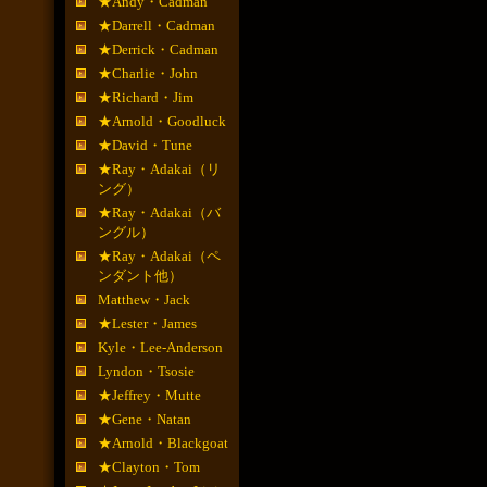
★Andy・Cadman
★Darrell・Cadman
★Derrick・Cadman
★Charlie・John
★Richard・Jim
★Arnold・Goodluck
★David・Tune
★Ray・Adakai（リ
ング）
★Ray・Adakai（バ
ングル）
★Ray・Adakai（ペ
ンダント他）
Matthew・Jack
★Lester・James
Kyle・Lee-Anderson
Lyndon・Tsosie
★Jeffrey・Mutte
★Gene・Natan
★Arnold・Blackgoat
★Clayton・Tom