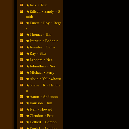
★Jack・Tom
★Edison・Sandy・S
mith
★Ernest・Roy・Bega
y
★Thomas・Jim
★Patricia・Bedonie
★Jennifer・Curtis
★Ray・Skts
★Leonard・Nez
★Johnathan・Nez
★Michael・Perry
★Alvin・Yellowhorse
★Shane・R・Hendre
n
★Aaron・Anderson
★Harrison・Jim
★Ivan・Howard
★Clendon・Pete
★Delbert・Gordon
★Derrick・Gordon