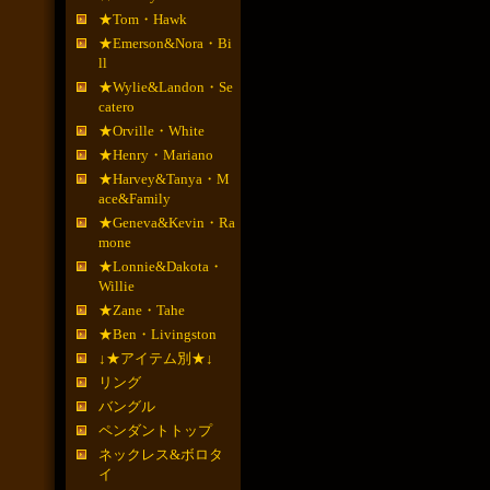
★Tom・Hawk
★Emerson&Nora・Bi
ll
★Wylie&Landon・Se
catero
★Orville・White
★Henry・Mariano
★Harvey&Tanya・M
ace&Family
★Geneva&Kevin・Ra
mone
★Lonnie&Dakota・
Willie
★Zane・Tahe
★Ben・Livingston
↓★アイテム別★↓
リング
バングル
ペンダントトップ
ネックレス&ボロタ
イ