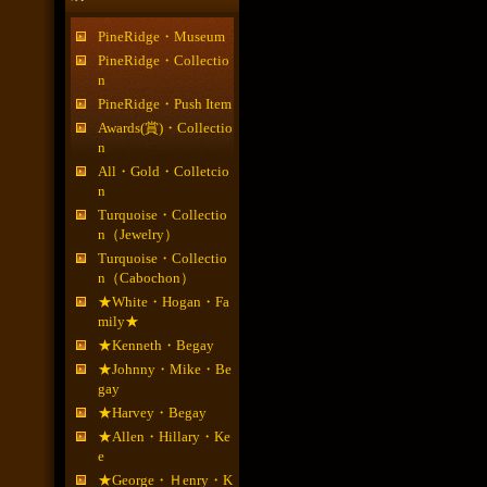
PineRidge・Museum
PineRidge・Collectio
n
PineRidge・Push Item
Awards(賞)・Collectio
n
All・Gold・Colletcio
n
Turquoise・Collectio
n（Jewelry）
Turquoise・Collectio
n（Cabochon）
★White・Hogan・Fa
mily★
★Kenneth・Begay
★Johnny・Mike・Be
gay
★Harvey・Begay
★Allen・Hillary・Ke
e
★George・Ｈenry・K