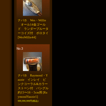
ナバホ Wes・Willie
オール14金ゴール
ド ランダーブルータ
ーコイズ付 ボロタイ
[WesWillie44]
No.3
ナバホ Raymond・Y
azzie インレイ ピ
ンクコーラル&カラー
ストーン付 バングル
約15〜16・5cm用
[Ra
ymondYazzie1]
999,999,999円
(税込)