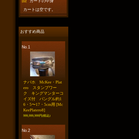
カートの中身
カートは空です。
おすすめ商品
No.1
ナバホ McKee・Plat
ero スタンプワー
ク キングマンターコ
イズ付 バングル約1
6・5〜17・5cm用
[Mc
KeePlatero8]
999,999,999円
(税込)
No.2