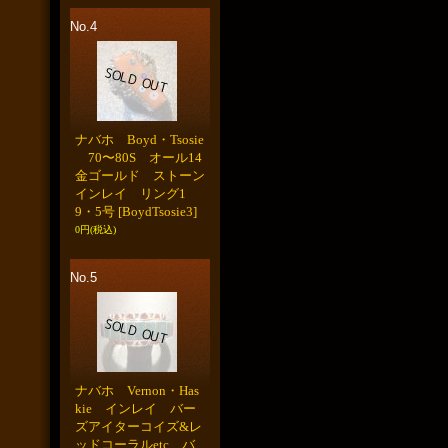
No.4
ナバホ Boyd・Tsosie
70〜80S オール14
金ゴールド ストーン
インレイ リング1
9・5号
[BoydTsosie3]
0円
(税込)
No.5
ナバホ Vernon・Has
kie インレイ バー
ズアイターコイズ&レ
ッドコーラルetc バ