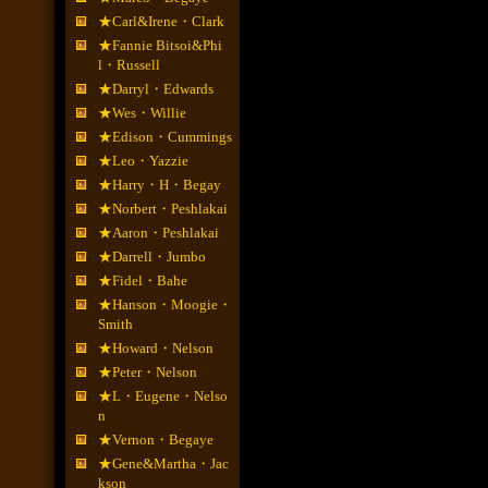
★Carl&Irene・Clark
★Fannie Bitsoi&Phi
l・Russell
★Darryl・Edwards
★Wes・Willie
★Edison・Cummings
★Leo・Yazzie
★Harry・H・Begay
★Norbert・Peshlakai
★Aaron・Peshlakai
★Darrell・Jumbo
★Fidel・Bahe
★Hanson・Moogie・
Smith
★Howard・Nelson
★Peter・Nelson
★L・Eugene・Nelso
n
★Vernon・Begaye
★Gene&Martha・Jac
kson