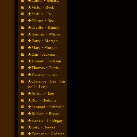
★Daniel・Benally
★Victor・Beck
★Phillip・Tso
★Gibson・Nez
★Orville・Tsinnie
★Herman・Wilson
★Harry・Morgan
★Mary・Morgan
★Dan・Jackson
★Tommy・Jackson
★Thomas・Curtis
★Frances・Jones
★Clarence・Lee（Ru
ssell・Lee）
★Allison・Lee
★Ron・Bedonie
★Leonard・Schmalie
★Richard・Begay
★Steven・J・Begay
★Gary・Reeves
★Donovan・Cadman