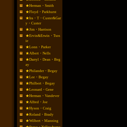
★Herman・Smith
★Floyd・Parkhurst
★Ira・T・Custer&Gar
y・Custer
★Jim・Harrison
★Ervin&Erwin・Tsos
ie
★Lonn・Parker
★Albert・Nells
★Darryl・Dean・Beg
ay
★Philander・Begay
★Lee・Begay
★Philbert・Begay
★Leonard・Gene
★Herman・Vandever
★Alfred・Joe
★Hyson・Craig
★Roland・Brady
★Wilbert・Manning
★Steve・Yellowhorse