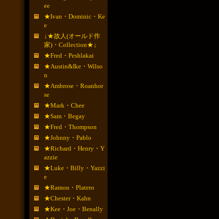
ee
★Ivan・Dominic・Ke
e
↓★故人(オールド作
家)・Collection★↓
★Fred・Peshlakai
★Austin&Ike・Wilso
n
★Ambrose・Roanhor
se
★Mark・Chee
★Sam・Begay
★Fred・Thompson
★Johnny・Pablo
★Richard・Henry・Y
azzie
★Luke・Billy・Yazzi
e
★Ramon・Platero
★Chester・Kahn
★Kee・Joe・Benally