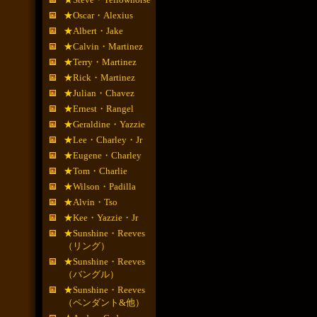
★Oscar・Alexius
★Albert・Jake
★Calvin・Martinez
★Terry・Martinez
★Rick・Martinez
★Julian・Chavez
★Ernest・Rangel
★Geraldine・Yazzie
★Lee・Charley・Jr
★Eugene・Charley
★Tom・Charlie
★Wilson・Padilla
★Alvin・Tso
★Kee・Yazzie・Jr
★Sunshine・Reeves
（リング）
★Sunshine・Reeves
（バングル）
★Sunshine・Reeves
（ペンダント&他）