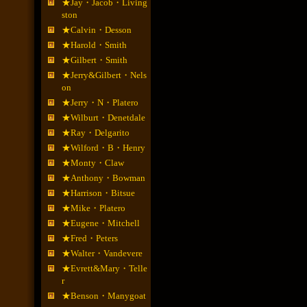
★Jay・Jacob・Living
ston
★Calvin・Desson
★Harold・Smith
★Gilbert・Smith
★Jerry&Gilbert・Nels
on
★Jerry・N・Platero
★Wilburt・Denetdale
★Ray・Delgarito
★Wilford・B・Henry
★Monty・Claw
★Anthony・Bowman
★Harrison・Bitsue
★Mike・Platero
★Eugene・Mitchell
★Fred・Peters
★Walter・Vandevere
★Evrett&Mary・Telle
r
★Benson・Manygoat