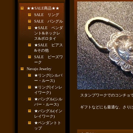
★★SALE商品★★
SALE リング
SALE バングル
★SALE ペンダ
ント&ネックレ
ス&ボロタイ
★SALE ピアス
&その他
SALE ビーズワ
ーク
Navajo Jewelry
★リング(シルバ
ー・ルース)
★リング(インレ
イワーク)
スタンプワークでのコンチョ
★バングル(シル
バー・ルース)
ギフトなどにも最適な、さり
★バングル(イン
レイワーク)
★ペンダントト
ップ