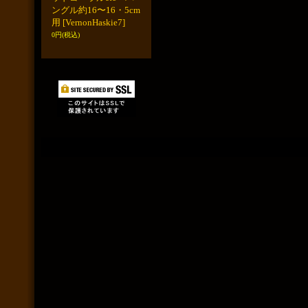
ングル約16〜16・5cm
用
[VernonHaskie7]
0円
(税込)