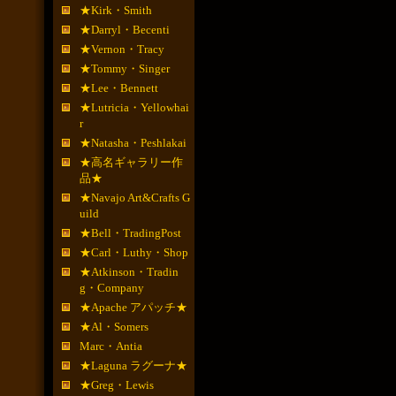
★Kirk・Smith
★Darryl・Becenti
★Vernon・Tracy
★Tommy・Singer
★Lee・Bennett
★Lutricia・Yellowhai
r
★Natasha・Peshlakai
★高名ギャラリー作
品★
★Navajo Art&Crafts G
uild
★Bell・TradingPost
★Carl・Luthy・Shop
★Atkinson・Tradin
g・Company
★Apache アパッチ★
★Al・Somers
Marc・Antia
★Laguna ラグーナ★
★Greg・Lewis