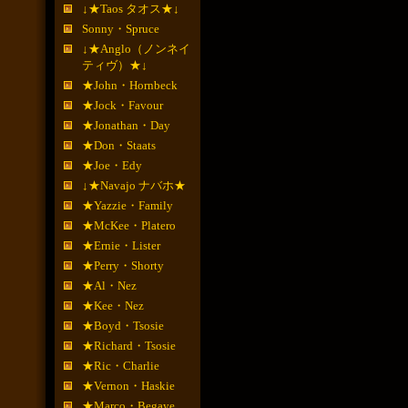
↓★Taos タオス★↓
Sonny・Spruce
↓★Anglo（ノンネイ
ティヴ）★↓
★John・Hornbeck
★Jock・Favour
★Jonathan・Day
★Don・Staats
★Joe・Edy
↓★Navajo ナバホ★
★Yazzie・Family
★McKee・Platero
★Ernie・Lister
★Perry・Shorty
★Al・Nez
★Kee・Nez
★Boyd・Tsosie
★Richard・Tsosie
★Ric・Charlie
★Vernon・Haskie
★Marco・Begaye