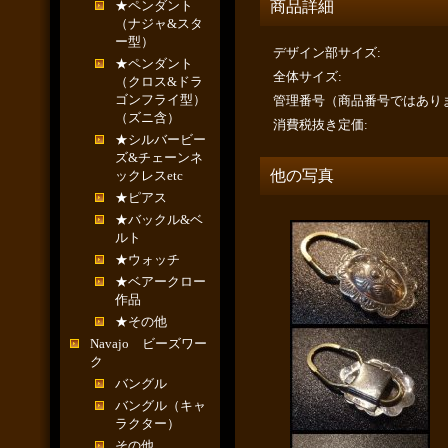
★ペンダント
商品詳細
（ナジャ&スタ
ー型）
デザイン部サイズ
:
★ペンダント
全体サイズ
:
（クロス&ドラ
ゴンフライ型）
管理番号（商品番号ではあり
（ズニ含）
消費税抜き定価
:
★シルバービー
ズ&チェーンネ
他の写真
ックレスetc
★ピアス
★バックル&ベ
ルト
★ウォッチ
★ベアークロー
作品
★その他
Navajo ビーズワー
ク
バングル
バングル（キャ
ラクター）
その他