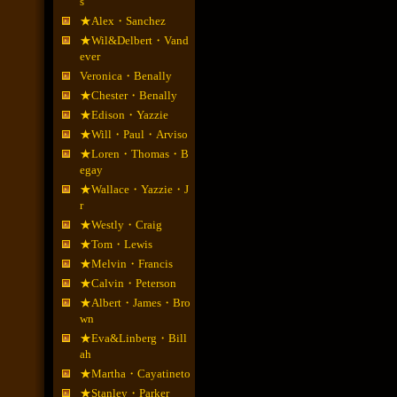
s
★Alex・Sanchez
★Wil&Delbert・Vand
ever
Veronica・Benally
★Chester・Benally
★Edison・Yazzie
★Will・Paul・Arviso
★Loren・Thomas・B
egay
★Wallace・Yazzie・J
r
★Westly・Craig
★Tom・Lewis
★Melvin・Francis
★Calvin・Peterson
★Albert・James・Bro
wn
★Eva&Linberg・Bill
ah
★Martha・Cayatineto
★Stanley・Parker