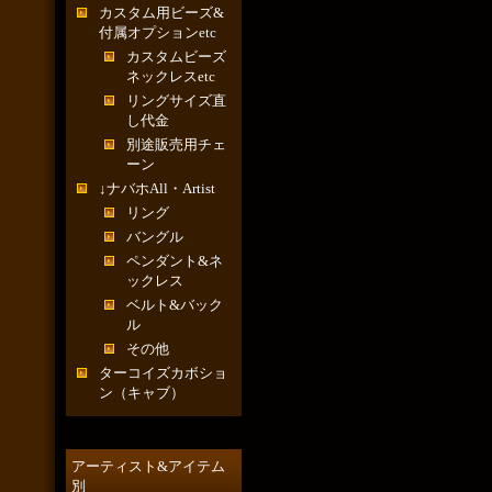
カスタム用ビーズ&
付属オプションetc
カスタムビーズ
ネックレスetc
リングサイズ直
し代金
別途販売用チェ
ーン
↓ナバホAll・Artist
リング
バングル
ペンダント&ネ
ックレス
ベルト&バック
ル
その他
ターコイズカボショ
ン（キャブ）
アーティスト&アイテム
別