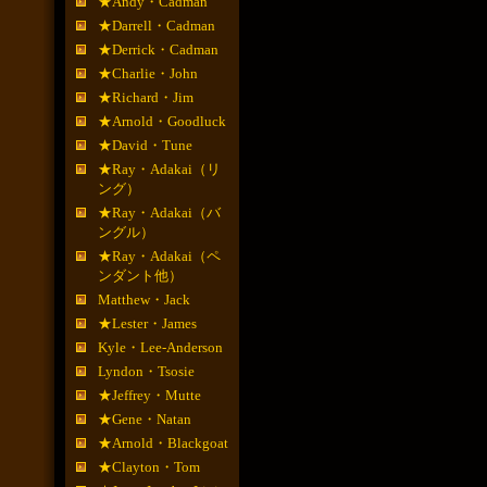
★Andy・Cadman
★Darrell・Cadman
★Derrick・Cadman
★Charlie・John
★Richard・Jim
★Arnold・Goodluck
★David・Tune
★Ray・Adakai（リ
ング）
★Ray・Adakai（バ
ングル）
★Ray・Adakai（ペ
ンダント他）
Matthew・Jack
★Lester・James
Kyle・Lee-Anderson
Lyndon・Tsosie
★Jeffrey・Mutte
★Gene・Natan
★Arnold・Blackgoat
★Clayton・Tom