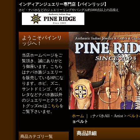
インディアンジュエリー専門店【パインリッジ】
ホピ・ナバホなどのジュエリーリングやバングル約5000点以上の品揃え
ようこそパインリ
ッジへ！
当店ホームページをご
覧頂き、誠にありがと
う御座います。こちら
はナバホ族ジュエリー
を販売しているHPにな
ります。ホピ、ズニ、
サントドミンゴ、イス
レタなどナバホ族以外
のジュエリーとクラフ
トグッズetcは
こちら
を
ご覧下さいませ。
ホーム
｜ ↓ナバホAll・Artist >
ベルト
ョベルト
商品詳細
商品カテゴリ一覧