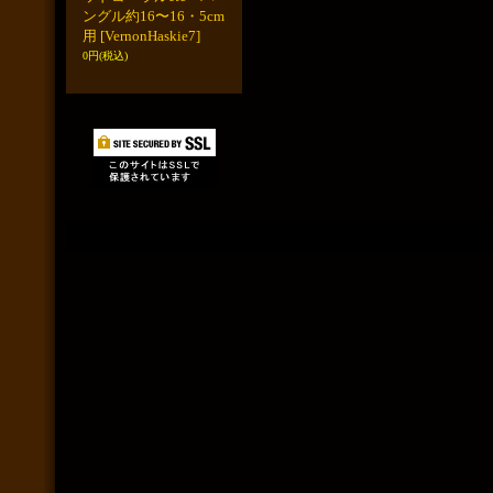
ングル約16〜16・5cm
用
[VernonHaskie7]
0円
(税込)