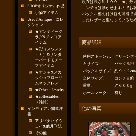
現在は長さ約１００ｃｍ、数
SHOPオリジナル作品
コンチョは動かせますのでお
小物アイテム
バックル部の付け替え可能で
Used&Antique・コレ
またレザーと重なっているた
クション
★アンティーク
ラグ&チマヨア
商品詳細
イテム
★卍（スワステ
ィカ）&サンダ
使用ストーンetc
:
グリーンタ
ーバードモチー
石サイズ
:
バックル部
フアイテム
バックルサイズ
:
約９・２cm
★ナジャ&スカ
ッシュブロッサ
全体サイズ
:
コンチョ約７
ムネックレス
重量
:
約６００g
★Other・Jewelry
ホールマーク
:
有り
★collectables
（雑貨）
他の写真
インディアン関連洋
書
アリゾナハイウ
ェイ&他月刊誌
その他