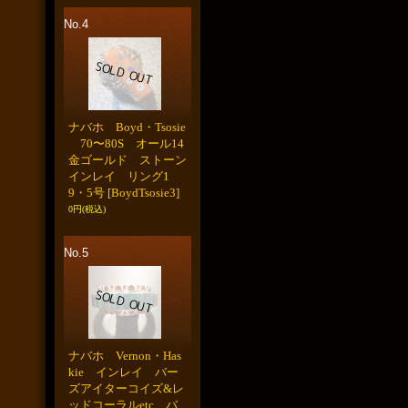
No.4
ナバホ Boyd・Tsosie
70〜80S オール14
金ゴールド ストーン
インレイ リング1
9・5号
[BoydTsosie3]
0円
(税込)
No.5
ナバホ Vernon・Has
kie インレイ バー
ズアイターコイズ&レ
ッドコーラルetc バ