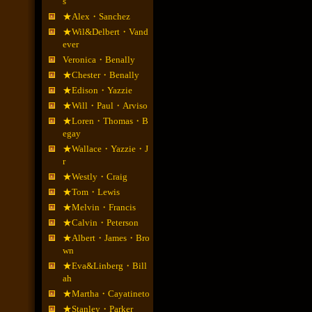
s
★Alex・Sanchez
★Wil&Delbert・Vand
ever
Veronica・Benally
★Chester・Benally
★Edison・Yazzie
★Will・Paul・Arviso
★Loren・Thomas・B
egay
★Wallace・Yazzie・J
r
★Westly・Craig
★Tom・Lewis
★Melvin・Francis
★Calvin・Peterson
★Albert・James・Bro
wn
★Eva&Linberg・Bill
ah
★Martha・Cayatineto
★Stanley・Parker