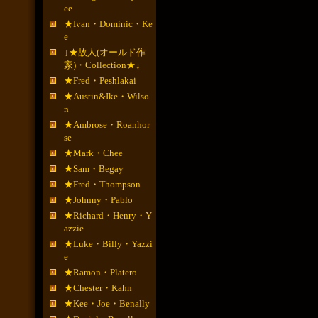
ee
★Ivan・Dominic・Ke
e
↓★故人(オールド作
家)・Collection★↓
★Fred・Peshlakai
★Austin&Ike・Wilso
n
★Ambrose・Roanhor
se
★Mark・Chee
★Sam・Begay
★Fred・Thompson
★Johnny・Pablo
★Richard・Henry・Y
azzie
★Luke・Billy・Yazzi
e
★Ramon・Platero
★Chester・Kahn
★Kee・Joe・Benally