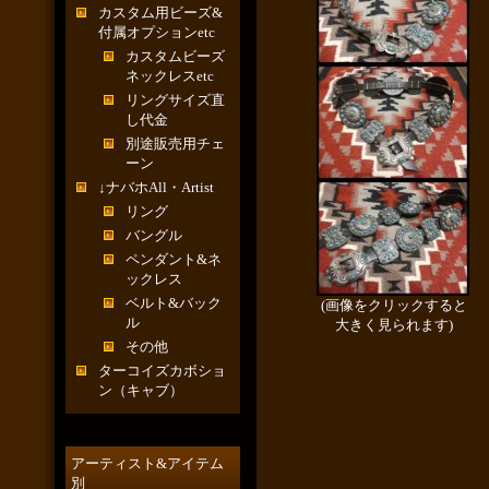
カスタム用ビーズ&
付属オプションetc
カスタムビーズ
ネックレスetc
リングサイズ直
し代金
別途販売用チェ
ーン
↓ナバホAll・Artist
リング
バングル
ペンダント&ネ
ックレス
ベルト&バック
(画像をクリックすると
ル
大きく見られます)
その他
ターコイズカボショ
ン（キャブ）
アーティスト&アイテム
別