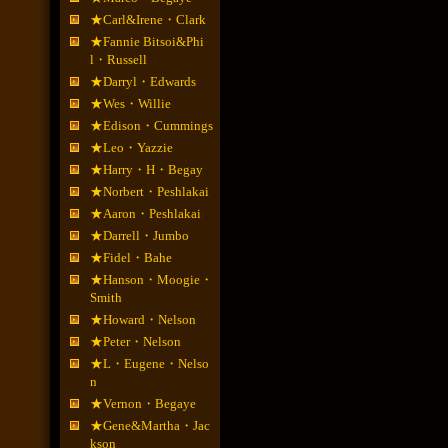
★Carl&Irene・Clark
★Fannie Bitsoi&Phi
l・Russell
★Darryl・Edwards
★Wes・Willie
★Edison・Cummings
★Leo・Yazzie
★Harry・H・Begay
★Norbert・Peshlakai
★Aaron・Peshlakai
★Darrell・Jumbo
★Fidel・Bahe
★Hanson・Moogie・
Smith
★Howard・Nelson
★Peter・Nelson
★L・Eugene・Nelso
n
★Vernon・Begaye
★Gene&Martha・Jac
kson