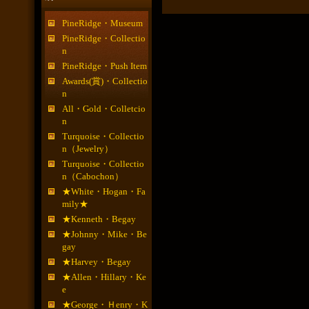
PineRidge・Museum
PineRidge・Collectio
n
PineRidge・Push Item
Awards(賞)・Collectio
n
All・Gold・Colletcio
n
Turquoise・Collectio
n（Jewelry）
Turquoise・Collectio
n（Cabochon）
★White・Hogan・Fa
mily★
★Kenneth・Begay
★Johnny・Mike・Be
gay
★Harvey・Begay
★Allen・Hillary・Ke
e
★George・Ｈenry・K