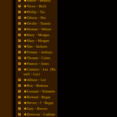
★Daniel・Benally
★Victor・Beck
★Phillip・Tso
★Gibson・Nez
★Orville・Tsinnie
★Herman・Wilson
★Harry・Morgan
★Mary・Morgan
★Dan・Jackson
★Tommy・Jackson
★Thomas・Curtis
★Frances・Jones
★Clarence・Lee（Ru
ssell・Lee）
★Allison・Lee
★Ron・Bedonie
★Leonard・Schmalie
★Richard・Begay
★Steven・J・Begay
★Gary・Reeves
★Donovan・Cadman