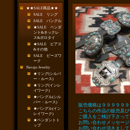
★★SALE商品★★
SALE リング
SALE バングル
★SALE ペンダ
ント&ネックレ
ス&ボロタイ
★SALE ピアス
&その他
SALE ビーズワ
ーク
Navajo Jewelry
★リング(シルバ
ー・ルース)
★リング(インレ
イワーク)
★バングル(シル
バー・ルース)
販売価格は９９９９９９
★バングル(イン
こちらの作品の販売及び
レイワーク)
ご購入をご検討下さって
★ペンダントト
お問い合わせメッセージ
ップ
お問い合わせ頂きまして