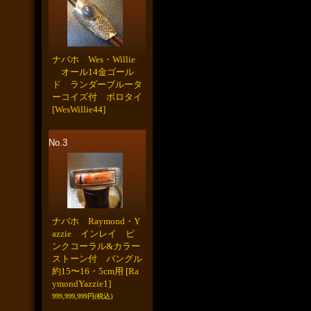
ナバホ Wes・Willie
オール14金ゴール
ド ランダーブルータ
ーコイズ付 ボロタイ
[WesWillie44]
No.3
ナバホ Raymond・Y
azzie インレイ ピ
ンクコーラル&カラー
ストーン付 バングル
約15〜16・5cm用
[Ra
ymondYazzie1]
999,999,999円
(税込)