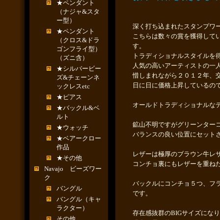
★ペンダント
（ナジャ&スタ
ー型）
深く打ち込まれたスタンプワ
★ペンダント
こちらは数々の賞を獲得して
（クロス&ドラ
す。
ゴンフライ型）
トラディショナルスタイルを
（ズニ含）
人気の高いアーティストの一
★シルバービー
惜しまれながら２０１２年、
ズ&チェーンネ
日に日に価格上昇しているの
ックレスetc
★ピアス
オールドトラディショナルな
★バックル&ベ
ルト
鉱山不明ですがグリーンター
★ウォッチ
バランスの良い位置にセット
★ベアークロー
作品
レザーは極厚のブラウン牛レ
★その他
コンチョ裏にもレザーを重ね
Navajo ビーズワー
ク
バックルにコンチョ５つ、フ
バングル
です。
バングル（キャ
ラクター）
存在感抜群のBIGサイズにな
その他