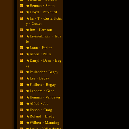
★Herman・Smith
★Floyd・Parkhurst
★Ira・T・Custer&Gar
y・Custer
★Jim・Harrison
★Ervin&Erwin・Tsos
ie
★Lonn・Parker
★Albert・Nells
★Darryl・Dean・Beg
ay
★Philander・Begay
★Lee・Begay
★Philbert・Begay
★Leonard・Gene
★Herman・Vandever
★Alfred・Joe
★Hyson・Craig
★Roland・Brady
★Wilbert・Manning
★Steve・Yellowhorse