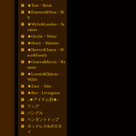
★Tom・Hawk
★Emerson&Nora・Bi
ll
★Wylie&Landon・Se
catero
★Orville・White
★Henry・Mariano
★Harvey&Tanya・M
ace&Family
★Geneva&Kevin・Ra
mone
★Lonnie&Dakota・
Willie
★Zane・Tahe
★Ben・Livingston
↓★アイテム別★↓
リング
バングル
ペンダントトップ
ネックレス&ボロタ
イ