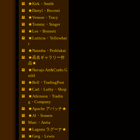
★Kirk・Smith
★Darryl・Becenti
★Vernon・Tracy
★Tommy・Singer
★Lee・Bennett
★Lutricia・Yellowhai
r
★Natasha・Peshlakai
★高名ギャラリー作
品★
★Navajo Art&Crafts G
uild
★Bell・TradingPost
★Carl・Luthy・Shop
★Atkinson・Tradin
g・Company
★Apache アパッチ★
★Al・Somers
Marc・Antia
★Laguna ラグーナ★
★Greg・Lewis