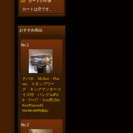
カートの中身
カートは空です。
おすすめ商品
No.1
ナバホ McKee・Plat
ero スタンプワー
ク キングマンターコ
イズ付 バングル約1
6・5〜17・5cm用
[Mc
KeePlatero8]
999,999,999円
(税込)
No.2