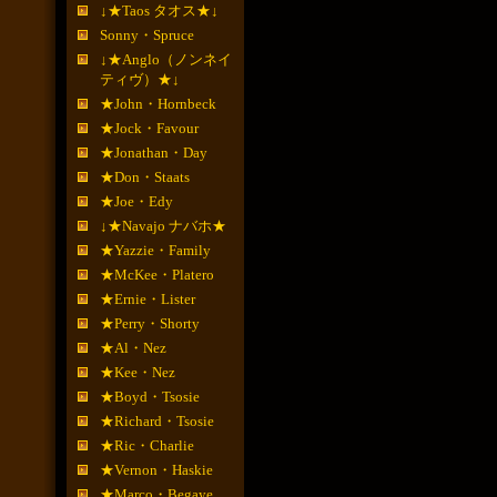
↓★Taos タオス★↓
Sonny・Spruce
↓★Anglo（ノンネイ
ティヴ）★↓
★John・Hornbeck
★Jock・Favour
★Jonathan・Day
★Don・Staats
★Joe・Edy
↓★Navajo ナバホ★
★Yazzie・Family
★McKee・Platero
★Ernie・Lister
★Perry・Shorty
★Al・Nez
★Kee・Nez
★Boyd・Tsosie
★Richard・Tsosie
★Ric・Charlie
★Vernon・Haskie
★Marco・Begaye