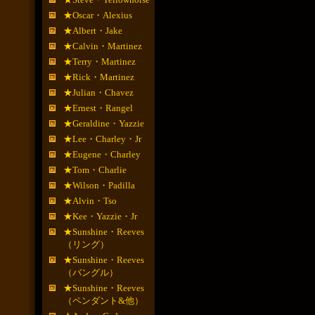
★Oscar・Alexius
★Albert・Jake
★Calvin・Martinez
★Terry・Martinez
★Rick・Martinez
★Julian・Chavez
★Ernest・Rangel
★Geraldine・Yazzie
★Lee・Charley・Jr
★Eugene・Charley
★Tom・Charlie
★Wilson・Padilla
★Alvin・Tso
★Kee・Yazzie・Jr
★Sunshine・Reeves
（リング）
★Sunshine・Reeves
（バングル）
★Sunshine・Reeves
（ペンダント&他）