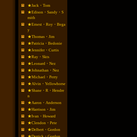
★Jack・Tom
★Edison・Sandy・S
mith
★Ernest・Roy・Bega
y
★Thomas・Jim
★Patricia・Bedonie
★Jennifer・Curtis
★Ray・Skts
★Leonard・Nez
★Johnathan・Nez
★Michael・Perry
★Alvin・Yellowhorse
★Shane・R・Hendre
n
★Aaron・Anderson
★Harrison・Jim
★Ivan・Howard
★Clendon・Pete
★Delbert・Gordon
★Derrick・Gordon