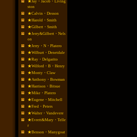
★Jay・Jacob・Living
ston
★Calvin・Desson
★Harold・Smith
★Gilbert・Smith
★Jerry&Gilbert・Nels
on
★Jerry・N・Platero
★Wilburt・Denetdale
★Ray・Delgarito
★Wilford・B・Henry
★Monty・Claw
★Anthony・Bowman
★Harrison・Bitsue
★Mike・Platero
★Eugene・Mitchell
★Fred・Peters
★Walter・Vandevere
★Evrett&Mary・Telle
r
★Benson・Manygoat