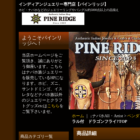
インディアンジュエリー専門店【パインリッジ】
ホピ・ナバホなどのジュエリーリングやバングル約5000点以上の品揃え
ようこそパインリ
ッジへ！
当店ホームページをご
覧頂き、誠にありがと
う御座います。こちら
はナバホ族ジュエリー
を販売しているHPにな
ります。ホピ、ズニ、
サントドミンゴ、イス
レタなどナバホ族以外
のジュエリーとクラフ
トグッズetcは
こちら
を
ご覧下さいませ。
ホーム
｜ ↓ナバホAll・Artist >
ペンダ
ラル付 ドラゴンフライ?TOP
商品詳細
商品カテゴリ一覧