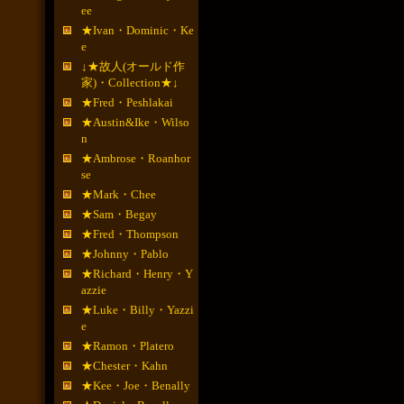
ee
★Ivan・Dominic・Ke
e
↓★故人(オールド作
家)・Collection★↓
★Fred・Peshlakai
★Austin&Ike・Wilso
n
★Ambrose・Roanhor
se
★Mark・Chee
★Sam・Begay
★Fred・Thompson
★Johnny・Pablo
★Richard・Henry・Y
azzie
★Luke・Billy・Yazzi
e
★Ramon・Platero
★Chester・Kahn
★Kee・Joe・Benally