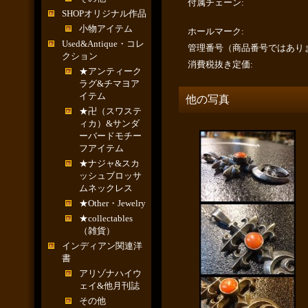
付属チェーン
:
SHOPオリジナル作品
小物アイテム
ホールマーク
:
Used&Antique・コレ
管理番号（商品番号ではあり
クション
消費税抜き定価
:
★アンティーク
ラグ&チマヨア
イテム
他の写真
★卍（スワステ
ィカ）&サンダ
ーバードモチー
フアイテム
★ナジャ&スカ
ッシュブロッサ
ムネックレス
★Other・Jewelry
★collectables
（雑貨）
インディアン関連洋
書
アリゾナハイウ
ェイ&他月刊誌
その他