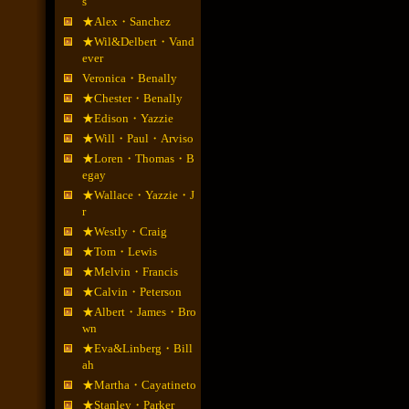
s
★Alex・Sanchez
★Wil&Delbert・Vand
ever
Veronica・Benally
★Chester・Benally
★Edison・Yazzie
★Will・Paul・Arviso
★Loren・Thomas・B
egay
★Wallace・Yazzie・J
r
★Westly・Craig
★Tom・Lewis
★Melvin・Francis
★Calvin・Peterson
★Albert・James・Bro
wn
★Eva&Linberg・Bill
ah
★Martha・Cayatineto
★Stanley・Parker