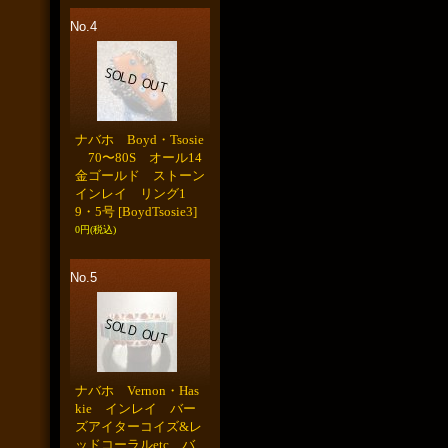
No.4
ナバホ Boyd・Tsosie
70〜80S オール14
金ゴールド ストーン
インレイ リング1
9・5号
[BoydTsosie3]
0円
(税込)
No.5
ナバホ Vernon・Has
kie インレイ バー
ズアイターコイズ&レ
ッドコーラルetc バ