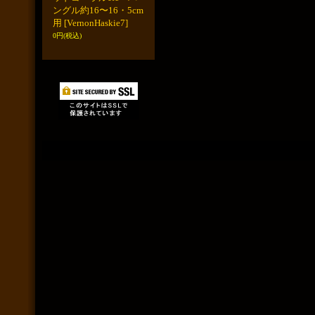
ングル約16〜16・5cm
用
[VernonHaskie7]
0円
(税込)