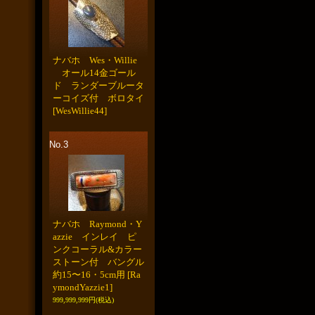
ナバホ Wes・Willie
オール14金ゴール
ド ランダーブルータ
ーコイズ付 ボロタイ
[WesWillie44]
No.3
ナバホ Raymond・Y
azzie インレイ ピ
ンクコーラル&カラー
ストーン付 バングル
約15〜16・5cm用
[Ra
ymondYazzie1]
999,999,999円
(税込)