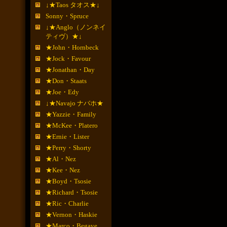
↓★Taos タオス★↓
Sonny・Spruce
↓★Anglo（ノンネイ
ティヴ）★↓
★John・Hornbeck
★Jock・Favour
★Jonathan・Day
★Don・Staats
★Joe・Edy
↓★Navajo ナバホ★
★Yazzie・Family
★McKee・Platero
★Ernie・Lister
★Perry・Shorty
★Al・Nez
★Kee・Nez
★Boyd・Tsosie
★Richard・Tsosie
★Ric・Charlie
★Vernon・Haskie
★Marco・Begaye