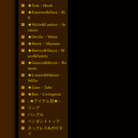
★Tom・Hawk
★Emerson&Nora・Bi
ll
★Wylie&Landon・Se
catero
★Orville・White
★Henry・Mariano
★Harvey&Tanya・M
ace&Family
★Geneva&Kevin・Ra
mone
★Lonnie&Dakota・
Willie
★Zane・Tahe
★Ben・Livingston
↓★アイテム別★↓
リング
バングル
ペンダントトップ
ネックレス&ボロタ
イ