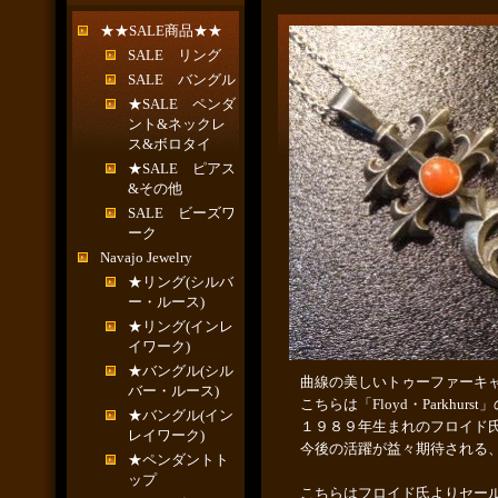
★★SALE商品★★
SALE リング
SALE バングル
★SALE ペンダ
ント&ネックレ
ス&ボロタイ
★SALE ピアス
&その他
SALE ビーズワ
ーク
Navajo Jewelry
★リング(シルバ
ー・ルース)
★リング(インレ
イワーク)
★バングル(シル
曲線の美しいトゥーファーキ
バー・ルース)
こちらは「Floyd・Parkhur
★バングル(イン
１９８９年生まれのフロイド
レイワーク)
今後の活躍が益々期待される
★ペンダントト
ップ
こちらはフロイド氏よりセー