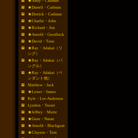
★Andy・Cadman
★Darrell・Cadman
★Derrick・Cadman
★Charlie・John
★Richard・Jim
★Arnold・Goodluck
★David・Tune
★Ray・Adakai（リ
ング）
★Ray・Adakai（バ
ングル）
★Ray・Adakai（ペ
ンダント他）
Matthew・Jack
★Lester・James
Kyle・Lee-Anderson
Lyndon・Tsosie
★Jeffrey・Mutte
★Gene・Natan
★Arnold・Blackgoat
★Clayton・Tom