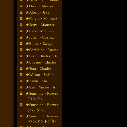
★Oscar・Alexius
★Albert・Jake
★Calvin・Martinez
★Terry・Martinez
★Rick・Martinez
★Julian・Chavez
★Ernest・Rangel
★Geraldine・Yazzie
★Lee・Charley・Jr
★Eugene・Charley
★Tom・Charlie
★Wilson・Padilla
★Alvin・Tso
★Kee・Yazzie・Jr
★Sunshine・Reeves
（リング）
★Sunshine・Reeves
（バングル）
★Sunshine・Reeves
（ペンダント&他）