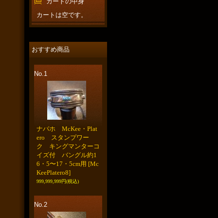
カートの中身
カートは空です。
おすすめ商品
No.1
ナバホ McKee・Plat
ero スタンプワー
ク キングマンターコ
イズ付 バングル約1
6・5〜17・5cm用
[Mc
KeePlatero8]
999,999,999円
(税込)
No.2