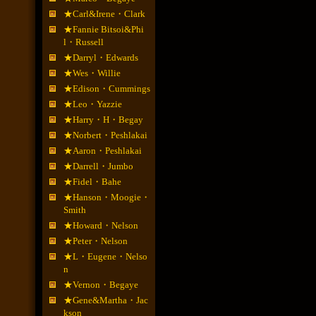
★Carl&Irene・Clark
★Fannie Bitsoi&Phi
l・Russell
★Darryl・Edwards
★Wes・Willie
★Edison・Cummings
★Leo・Yazzie
★Harry・H・Begay
★Norbert・Peshlakai
★Aaron・Peshlakai
★Darrell・Jumbo
★Fidel・Bahe
★Hanson・Moogie・
Smith
★Howard・Nelson
★Peter・Nelson
★L・Eugene・Nelso
n
★Vernon・Begaye
★Gene&Martha・Jac
kson