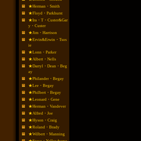
★Herman・Smith
★Floyd・Parkhurst
★Ira・T・Custer&Gar
y・Custer
★Jim・Harrison
★Ervin&Erwin・Tsos
ie
★Lonn・Parker
★Albert・Nells
★Darryl・Dean・Beg
ay
★Philander・Begay
★Lee・Begay
★Philbert・Begay
★Leonard・Gene
★Herman・Vandever
★Alfred・Joe
★Hyson・Craig
★Roland・Brady
★Wilbert・Manning
★Steve・Yellowhorse