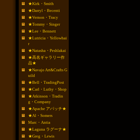
★Kirk・Smith
★Darryl・Becenti
★Vernon・Tracy
★Tommy・Singer
★Lee・Bennett
★Lutricia・Yellowhai
r
★Natasha・Peshlakai
★高名ギャラリー作
品★
★Navajo Art&Crafts G
uild
★Bell・TradingPost
★Carl・Luthy・Shop
★Atkinson・Tradin
g・Company
★Apache アパッチ★
★Al・Somers
Marc・Antia
★Laguna ラグーナ★
★Greg・Lewis