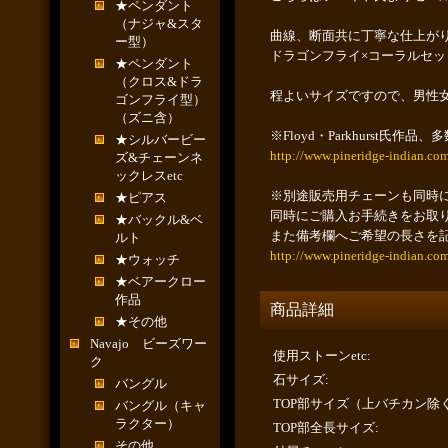
★ペンダント
（ナジャ&スタ
曲線、断面共に丁寧な仕上が
ー型）
ドラゴンフライ×コーラルセ
★ペンダント
（クロス&ドラ
程よいサイズですので、男性
ゴンフライ型）
（ズニ含）
※Floyd・Parkhurst
★シルバービー
http://www.pineridge-indian.co
ズ&チェーンネ
ックレスetc
※別途販売用チェーンも同時に
★ピアス
同時にご購入お手続きをお取
★バックル&ベ
また備考欄へご希望の長さを
ルト
http://www.pineridge-indian.com
★ウォッチ
★ベアークロー
作品
商品詳細
★その他
Navajo ビーズワー
使用ストーンetc
:
ク
石サイズ
:
バングル
TOP部サイズ（上バチカン除
バングル（キャ
ラクター）
TOP部全長サイズ
:
その他