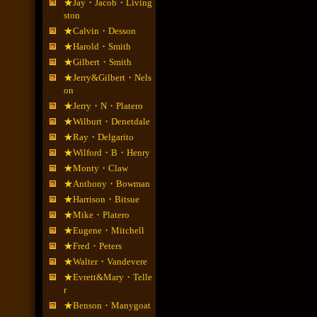
★Jay・Jacob・Living
ston
★Calvin・Desson
★Harold・Smith
★Gilbert・Smith
★Jerry&Gilbert・Nels
on
★Jerry・N・Platero
★Wilburt・Denetdale
★Ray・Delgarito
★Wilford・B・Henry
★Monty・Claw
★Anthony・Bowman
★Harrison・Bitsue
★Mike・Platero
★Eugene・Mitchell
★Fred・Peters
★Walter・Vandevere
★Evrett&Mary・Telle
r
★Benson・Manygoat