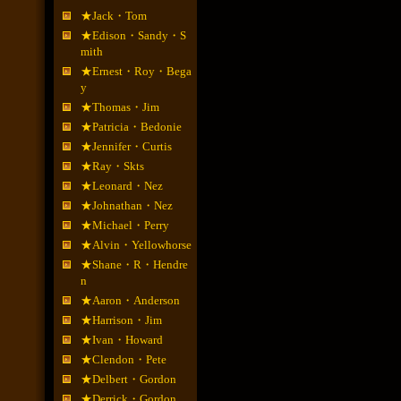
★Jack・Tom
★Edison・Sandy・S
mith
★Ernest・Roy・Bega
y
★Thomas・Jim
★Patricia・Bedonie
★Jennifer・Curtis
★Ray・Skts
★Leonard・Nez
★Johnathan・Nez
★Michael・Perry
★Alvin・Yellowhorse
★Shane・R・Hendre
n
★Aaron・Anderson
★Harrison・Jim
★Ivan・Howard
★Clendon・Pete
★Delbert・Gordon
★Derrick・Gordon