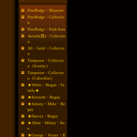
PineRidge・Museum
PineRidge・Collectio
n
PineRidge・Push Item
Awards(賞)・Collectio
n
All・Gold・Colletcio
n
Turquoise・Collectio
n（Jewelry）
Turquoise・Collectio
n（Cabochon）
★White・Hogan・Fa
mily★
★Kenneth・Begay
★Johnny・Mike・Be
gay
★Harvey・Begay
★Allen・Hillary・Ke
e
★George・Ｈenry・K