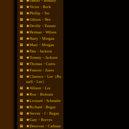
★Daniel・Benally
★Victor・Beck
★Phillip・Tso
★Gibson・Nez
★Orville・Tsinnie
★Herman・Wilson
★Harry・Morgan
★Mary・Morgan
★Dan・Jackson
★Tommy・Jackson
★Thomas・Curtis
★Frances・Jones
★Clarence・Lee（Ru
ssell・Lee）
★Allison・Lee
★Ron・Bedonie
★Leonard・Schmalie
★Richard・Begay
★Steven・J・Begay
★Gary・Reeves
★Donovan・Cadman