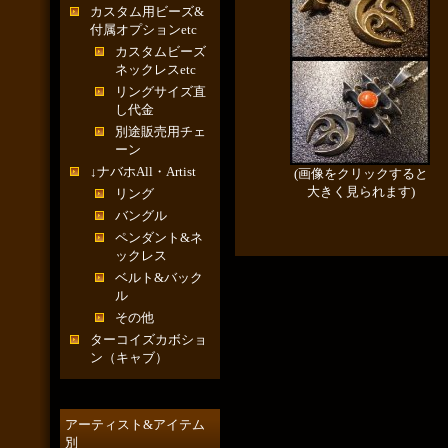
カスタム用ビーズ&
付属オプションetc
カスタムビーズ
ネックレスetc
リングサイズ直
し代金
別途販売用チェ
ーン
↓ナバホAll・Artist
(画像をクリックすると
大きく見られます)
リング
バングル
ペンダント&ネ
ックレス
ベルト&バック
ル
その他
ターコイズカボショ
ン（キャブ）
アーティスト&アイテム
別