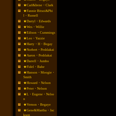
★Carl&Irene・Clark
★Fannie Bitsoi&Phi
l・Russell
★Darryl・Edwards
★Wes・Willie
★Edison・Cummings
★Leo・Yazzie
★Harry・H・Begay
★Norbert・Peshlakai
★Aaron・Peshlakai
★Darrell・Jumbo
★Fidel・Bahe
★Hanson・Moogie・
Smith
★Howard・Nelson
★Peter・Nelson
★L・Eugene・Nelso
n
★Vernon・Begaye
★Gene&Martha・Jac
kson