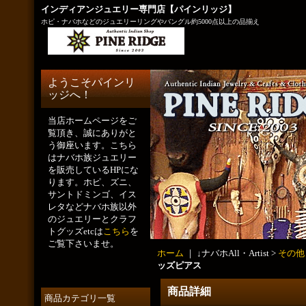
インディアンジュエリー専門店【パインリッジ】
ホピ・ナバホなどのジュエリーリングやバングル約5000点以上の品揃え
ようこそパインリ
ッジへ！
当店ホームページをご
覧頂き、誠にありがと
う御座います。こちら
はナバホ族ジュエリー
を販売しているHPにな
ります。ホピ、ズニ、
サントドミンゴ、イス
レタなどナバホ族以外
のジュエリーとクラフ
トグッズetcは
こちら
を
ご覧下さいませ。
ホーム
｜ ↓ナバホAll・Artist >
その他
ッズピアス
商品詳細
商品カテゴリ一覧