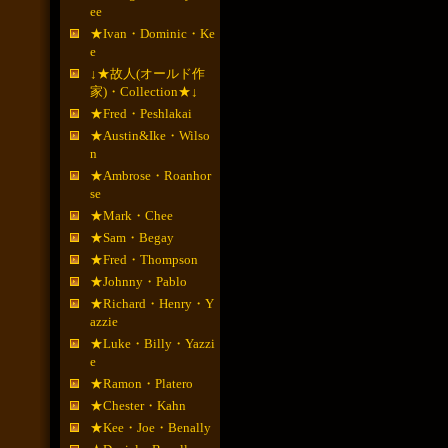
ee
★Ivan・Dominic・Ke
e
↓★故人(オールド作
家)・Collection★↓
★Fred・Peshlakai
★Austin&Ike・Wilso
n
★Ambrose・Roanhor
se
★Mark・Chee
★Sam・Begay
★Fred・Thompson
★Johnny・Pablo
★Richard・Henry・Y
azzie
★Luke・Billy・Yazzi
e
★Ramon・Platero
★Chester・Kahn
★Kee・Joe・Benally