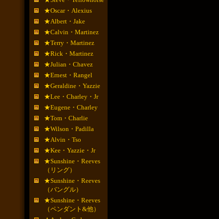
★Oscar・Alexius
★Albert・Jake
★Calvin・Martinez
★Terry・Martinez
★Rick・Martinez
★Julian・Chavez
★Ernest・Rangel
★Geraldine・Yazzie
★Lee・Charley・Jr
★Eugene・Charley
★Tom・Charlie
★Wilson・Padilla
★Alvin・Tso
★Kee・Yazzie・Jr
★Sunshine・Reeves
（リング）
★Sunshine・Reeves
（バングル）
★Sunshine・Reeves
（ペンダント&他）