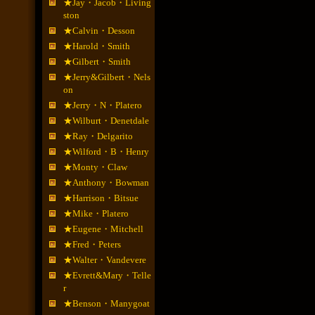
★Jay・Jacob・Living
ston
★Calvin・Desson
★Harold・Smith
★Gilbert・Smith
★Jerry&Gilbert・Nels
on
★Jerry・N・Platero
★Wilburt・Denetdale
★Ray・Delgarito
★Wilford・B・Henry
★Monty・Claw
★Anthony・Bowman
★Harrison・Bitsue
★Mike・Platero
★Eugene・Mitchell
★Fred・Peters
★Walter・Vandevere
★Evrett&Mary・Telle
r
★Benson・Manygoat