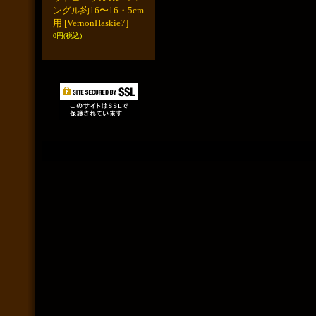
ングル約16〜16・5cm
用
[VernonHaskie7]
0円
(税込)