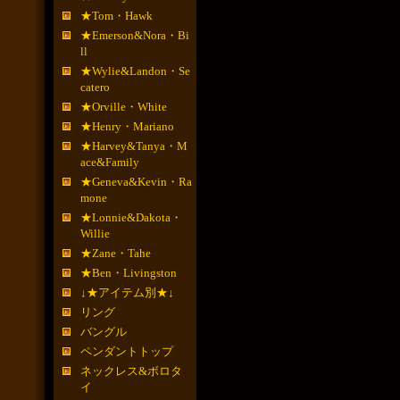
★Tom・Hawk
★Emerson&Nora・Bi
ll
★Wylie&Landon・Se
catero
★Orville・White
★Henry・Mariano
★Harvey&Tanya・M
ace&Family
★Geneva&Kevin・Ra
mone
★Lonnie&Dakota・
Willie
★Zane・Tahe
★Ben・Livingston
↓★アイテム別★↓
リング
バングル
ペンダントトップ
ネックレス&ボロタ
イ