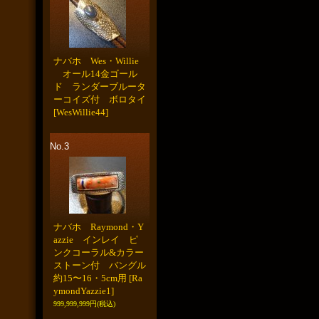
ナバホ Wes・Willie
オール14金ゴール
ド ランダーブルータ
ーコイズ付 ボロタイ
[WesWillie44]
No.3
ナバホ Raymond・Y
azzie インレイ ピ
ンクコーラル&カラー
ストーン付 バングル
約15〜16・5cm用
[Ra
ymondYazzie1]
999,999,999円
(税込)