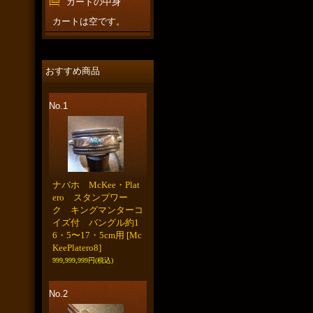
カートの中身
カートは空です。
おすすめ商品
No.1
ナバホ McKee・Plat
ero スタンプワー
ク キングマンターコ
イズ付 バングル約1
6・5〜17・5cm用
[Mc
KeePlatero8]
999,999,999円
(税込)
No.2