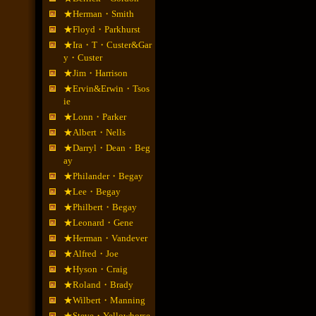
★Herman・Smith
★Floyd・Parkhurst
★Ira・T・Custer&Gar
y・Custer
★Jim・Harrison
★Ervin&Erwin・Tsos
ie
★Lonn・Parker
★Albert・Nells
★Darryl・Dean・Beg
ay
★Philander・Begay
★Lee・Begay
★Philbert・Begay
★Leonard・Gene
★Herman・Vandever
★Alfred・Joe
★Hyson・Craig
★Roland・Brady
★Wilbert・Manning
★Steve・Yellowhorse