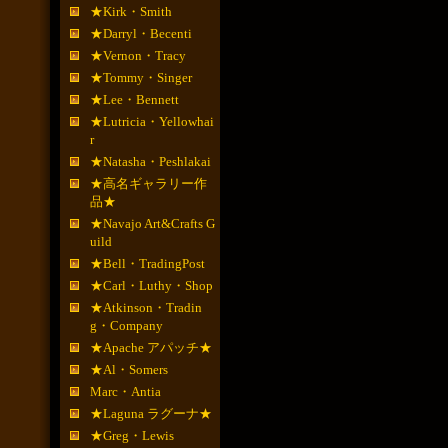
★Kirk・Smith
★Darryl・Becenti
★Vernon・Tracy
★Tommy・Singer
★Lee・Bennett
★Lutricia・Yellowhai
r
★Natasha・Peshlakai
★高名ギャラリー作
品★
★Navajo Art&Crafts G
uild
★Bell・TradingPost
★Carl・Luthy・Shop
★Atkinson・Tradin
g・Company
★Apache アパッチ★
★Al・Somers
Marc・Antia
★Laguna ラグーナ★
★Greg・Lewis