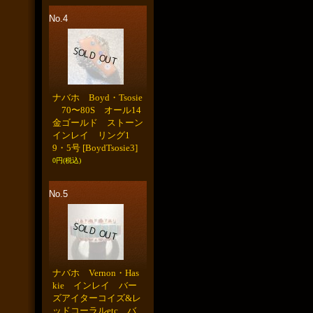
No.4
ナバホ Boyd・Tsosie
70〜80S オール14
金ゴールド ストーン
インレイ リング1
9・5号
[BoydTsosie3]
0円
(税込)
No.5
ナバホ Vernon・Has
kie インレイ バー
ズアイターコイズ&レ
ッドコーラルetc バ