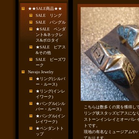
★★SALE商品★★
SALE リング
SALE バングル
★SALE ペンダ
ント&ネックレ
ス&ボロタイ
★SALE ピアス
&その他
SALE ビーズワ
ーク
Navajo Jewelry
★リング(シルバ
ー・ルース)
★リング(インレ
イワーク)
★バングル(シル
こちらは数多くの賞を獲得し
バー・ルース)
リング状スタッズピアスにな
★バングル(イン
ストーンインレイとオーバレ
レイワーク)
トです。
★ペンダントト
現地の有名なミュージアムや
ップ
ております。