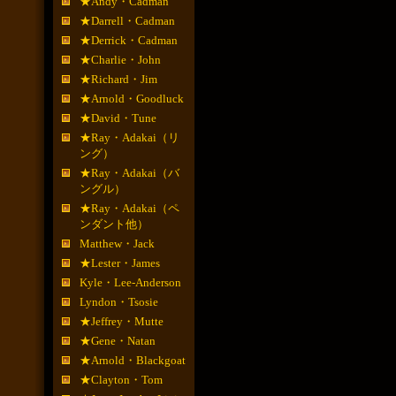
★Andy・Cadman
★Darrell・Cadman
★Derrick・Cadman
★Charlie・John
★Richard・Jim
★Arnold・Goodluck
★David・Tune
★Ray・Adakai（リ
ング）
★Ray・Adakai（バ
ングル）
★Ray・Adakai（ペ
ンダント他）
Matthew・Jack
★Lester・James
Kyle・Lee-Anderson
Lyndon・Tsosie
★Jeffrey・Mutte
★Gene・Natan
★Arnold・Blackgoat
★Clayton・Tom