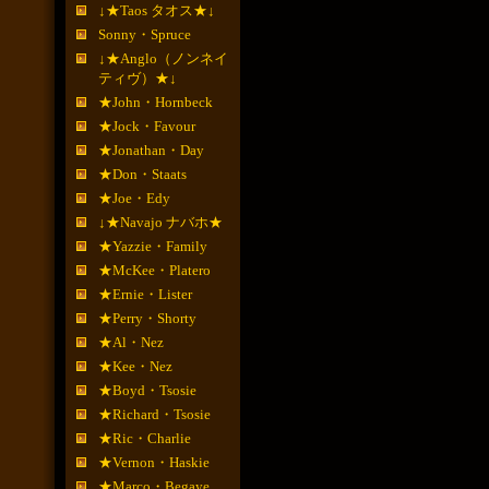
↓★Taos タオス★↓
Sonny・Spruce
↓★Anglo（ノンネイ
ティヴ）★↓
★John・Hornbeck
★Jock・Favour
★Jonathan・Day
★Don・Staats
★Joe・Edy
↓★Navajo ナバホ★
★Yazzie・Family
★McKee・Platero
★Ernie・Lister
★Perry・Shorty
★Al・Nez
★Kee・Nez
★Boyd・Tsosie
★Richard・Tsosie
★Ric・Charlie
★Vernon・Haskie
★Marco・Begaye