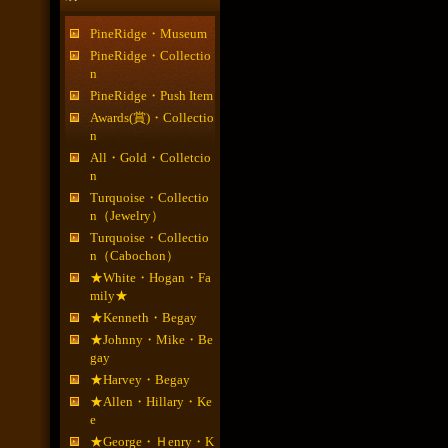
PineRidge・Museum
PineRidge・Collectio
n
PineRidge・Push Item
Awards(賞)・Collectio
n
All・Gold・Colletcio
n
Turquoise・Collectio
n（Jewelry）
Turquoise・Collectio
n（Cabochon）
★White・Hogan・Fa
mily★
★Kenneth・Begay
★Johnny・Mike・Be
gay
★Harvey・Begay
★Allen・Hillary・Ke
e
★George・Ｈenry・K