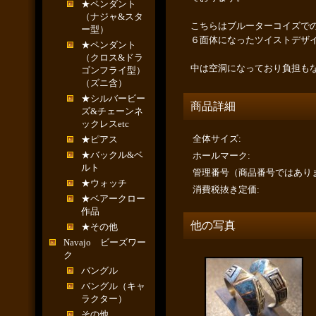
★ペンダント
（ナジャ&スタ
こちらはブルーターコイズで
ー型）
６面体になったツイストデザ
★ペンダント
（クロス&ドラ
中は空洞になっており負担も
ゴンフライ型）
（ズニ含）
★シルバービー
商品詳細
ズ&チェーンネ
ックレスetc
全体サイズ
:
★ピアス
★バックル&ベ
ホールマーク
:
ルト
管理番号（商品番号ではあり
★ウォッチ
消費税抜き定価
:
★ベアークロー
作品
他の写真
★その他
Navajo ビーズワー
ク
バングル
バングル（キャ
ラクター）
その他