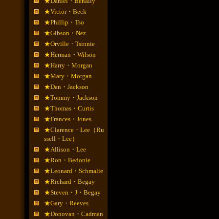
★Daniel・Benally
★Victor・Beck
★Phillip・Tso
★Gibson・Nez
★Orville・Tsinnie
★Herman・Wilson
★Harry・Morgan
★Mary・Morgan
★Dan・Jackson
★Tommy・Jackson
★Thomas・Curtis
★Frances・Jones
★Clarence・Lee（Ru
ssell・Lee）
★Allison・Lee
★Ron・Bedonie
★Leonard・Schmalie
★Richard・Begay
★Steven・J・Begay
★Gary・Reeves
★Donovan・Cadman