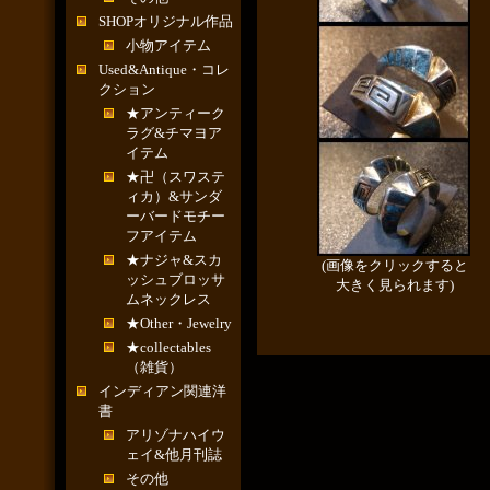
SHOPオリジナル作品
小物アイテム
Used&Antique・コレ
クション
★アンティーク
ラグ&チマヨア
イテム
★卍（スワステ
ィカ）&サンダ
ーバードモチー
フアイテム
★ナジャ&スカ
(画像をクリックすると
ッシュブロッサ
大きく見られます)
ムネックレス
★Other・Jewelry
★collectables
（雑貨）
インディアン関連洋
書
アリゾナハイウ
ェイ&他月刊誌
その他