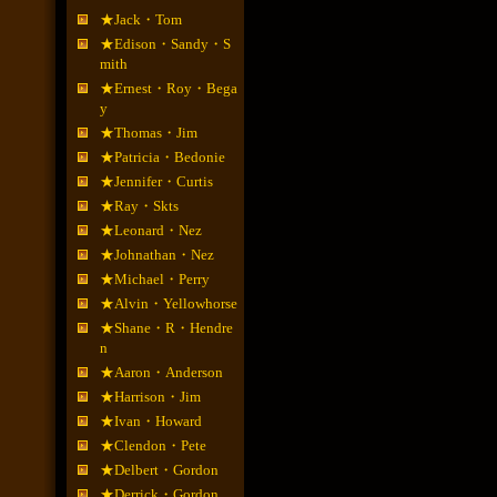
★Jack・Tom
★Edison・Sandy・S
mith
★Ernest・Roy・Bega
y
★Thomas・Jim
★Patricia・Bedonie
★Jennifer・Curtis
★Ray・Skts
★Leonard・Nez
★Johnathan・Nez
★Michael・Perry
★Alvin・Yellowhorse
★Shane・R・Hendre
n
★Aaron・Anderson
★Harrison・Jim
★Ivan・Howard
★Clendon・Pete
★Delbert・Gordon
★Derrick・Gordon