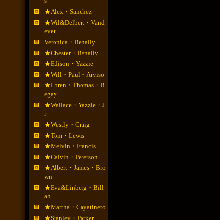
s
★Alex・Sanchez
★Wil&Delbert・Vand
ever
Veronica・Benally
★Chester・Benally
★Edison・Yazzie
★Will・Paul・Arviso
★Loren・Thomas・B
egay
★Wallace・Yazzie・J
r
★Westly・Craig
★Tom・Lewis
★Melvin・Francis
★Calvin・Peterson
★Albert・James・Bro
wn
★Eva&Linberg・Bill
ah
★Martha・Cayatineto
★Stanley・Parker