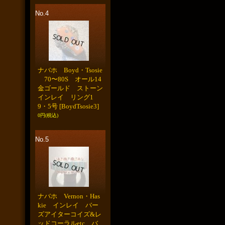
No.4
ナバホ Boyd・Tsosie
70〜80S オール14
金ゴールド ストーン
インレイ リング1
9・5号
[BoydTsosie3]
0円
(税込)
No.5
ナバホ Vernon・Has
kie インレイ バー
ズアイターコイズ&レ
ッドコーラルetc バ