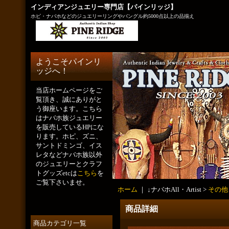
インディアンジュエリー専門店【パインリッジ】
ホピ・ナバホなどのジュエリーリングやバングル約5000点以上の品揃え
ようこそパインリ
ッジへ！
当店ホームページをご
覧頂き、誠にありがと
う御座います。こちら
はナバホ族ジュエリー
を販売しているHPにな
ります。ホピ、ズニ、
サントドミンゴ、イス
レタなどナバホ族以外
のジュエリーとクラフ
トグッズetcは
こちら
を
ご覧下さいませ。
ホーム
｜ ↓ナバホAll・Artist >
その他
商品詳細
商品カテゴリ一覧