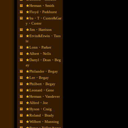
★Herman・Smith
★Floyd・Parkhurst
★Ira・T・Custer&Gar
y・Custer
★Jim・Harrison
★Ervin&Erwin・Tsos
ie
★Lonn・Parker
★Albert・Nells
★Darryl・Dean・Beg
ay
★Philander・Begay
★Lee・Begay
★Philbert・Begay
★Leonard・Gene
★Herman・Vandever
★Alfred・Joe
★Hyson・Craig
★Roland・Brady
★Wilbert・Manning
★Steve・Yellowhorse