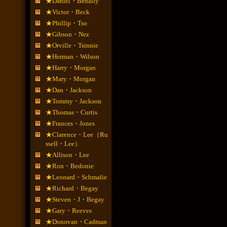
★Daniel・Benally
★Victor・Beck
★Phillip・Tso
★Gibson・Nez
★Orville・Tsinnie
★Herman・Wilson
★Harry・Morgan
★Mary・Morgan
★Dan・Jackson
★Tommy・Jackson
★Thomas・Curtis
★Frances・Jones
★Clarence・Lee（Ru
ssell・Lee）
★Allison・Lee
★Ron・Bedonie
★Leonard・Schmalie
★Richard・Begay
★Steven・J・Begay
★Gary・Reeves
★Donovan・Cadman