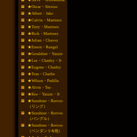
★Oscar・Alexius
★Albert・Jake
★Calvin・Martinez
★Terry・Martinez
★Rick・Martinez
★Julian・Chavez
★Ernest・Rangel
★Geraldine・Yazzie
★Lee・Charley・Jr
★Eugene・Charley
★Tom・Charlie
★Wilson・Padilla
★Alvin・Tso
★Kee・Yazzie・Jr
★Sunshine・Reeves
（リング）
★Sunshine・Reeves
（バングル）
★Sunshine・Reeves
（ペンダント&他）