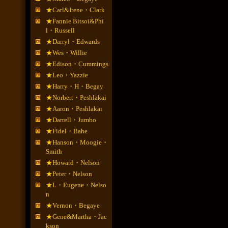
★Carl&Irene・Clark
★Fannie Bitsoi&Phi
l・Russell
★Darryl・Edwards
★Wes・Willie
★Edison・Cummings
★Leo・Yazzie
★Harry・H・Begay
★Norbert・Peshlakai
★Aaron・Peshlakai
★Darrell・Jumbo
★Fidel・Bahe
★Hanson・Moogie・
Smith
★Howard・Nelson
★Peter・Nelson
★L・Eugene・Nelso
n
★Vernon・Begaye
★Gene&Martha・Jac
kson