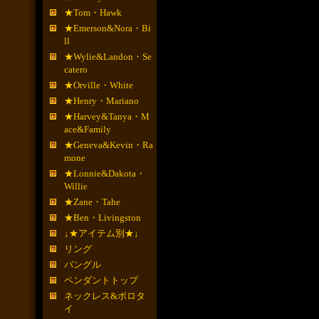
★Tom・Hawk
★Emerson&Nora・Bi
ll
★Wylie&Landon・Se
catero
★Orville・White
★Henry・Mariano
★Harvey&Tanya・M
ace&Family
★Geneva&Kevin・Ra
mone
★Lonnie&Dakota・
Willie
★Zane・Tahe
★Ben・Livingston
↓★アイテム別★↓
リング
バングル
ペンダントトップ
ネックレス&ボロタ
イ