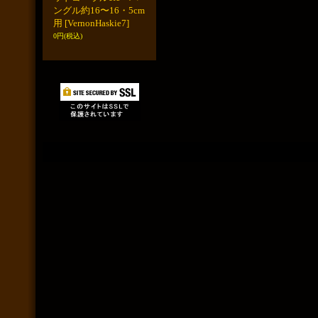
ングル約16〜16・5cm
用
[VernonHaskie7]
0円
(税込)