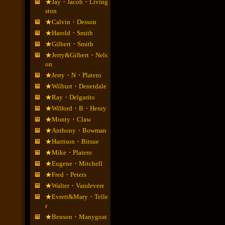
★Jay・Jacob・Living
ston
★Calvin・Desson
★Harold・Smith
★Gilbert・Smith
★Jerry&Gilbert・Nels
on
★Jerry・N・Platero
★Wilburt・Denetdale
★Ray・Delgarito
★Wilford・B・Henry
★Monty・Claw
★Anthony・Bowman
★Harrison・Bitsue
★Mike・Platero
★Eugene・Mitchell
★Fred・Peters
★Walter・Vandevere
★Evrett&Mary・Telle
r
★Benson・Manygoat