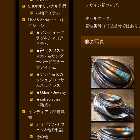
デザイン部サイズ
:
SHOPオリジナル作品
小物アイテム
ホールマーク
:
Used&Antique・コレ
クション
管理番号（商品番号ではあり
★アンティーク
ラグ&チマヨア
他の写真
イテム
★卍（スワステ
ィカ）&サンダ
ーバードモチー
フアイテム
★ナジャ&スカ
ッシュブロッサ
ムネックレス
★Other・Jewelry
★collectables
（雑貨）
インディアン関連洋
書
アリゾナハイウ
ェイ&他月刊誌
その他