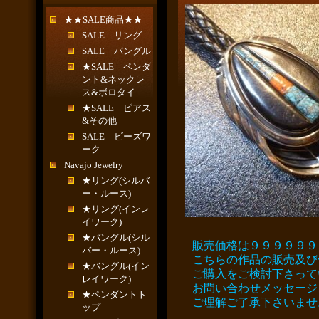
★★SALE商品★★
SALE リング
SALE バングル
★SALE ペンダ
ント&ネックレ
ス&ボロタイ
★SALE ピアス
&その他
SALE ビーズワ
ーク
Navajo Jewelry
★リング(シルバ
ー・ルース)
★リング(インレ
イワーク)
★バングル(シル
販売価格は９９９９９９
バー・ルース)
こちらの作品の販売及び
★バングル(イン
ご購入をご検討下さって
レイワーク)
お問い合わせメッセージ
★ペンダントト
ご理解ご了承下さいませ
ップ