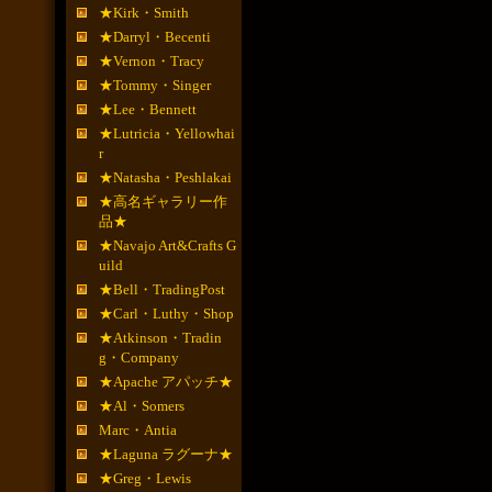
★Kirk・Smith
★Darryl・Becenti
★Vernon・Tracy
★Tommy・Singer
★Lee・Bennett
★Lutricia・Yellowhai
r
★Natasha・Peshlakai
★高名ギャラリー作
品★
★Navajo Art&Crafts G
uild
★Bell・TradingPost
★Carl・Luthy・Shop
★Atkinson・Tradin
g・Company
★Apache アパッチ★
★Al・Somers
Marc・Antia
★Laguna ラグーナ★
★Greg・Lewis