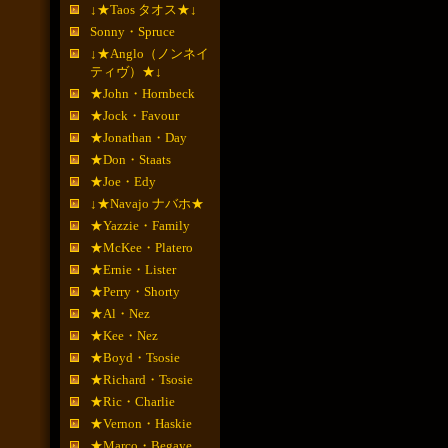
↓★Taos タオス★↓
Sonny・Spruce
↓★Anglo（ノンネイ
ティヴ）★↓
★John・Hornbeck
★Jock・Favour
★Jonathan・Day
★Don・Staats
★Joe・Edy
↓★Navajo ナバホ★
★Yazzie・Family
★McKee・Platero
★Ernie・Lister
★Perry・Shorty
★Al・Nez
★Kee・Nez
★Boyd・Tsosie
★Richard・Tsosie
★Ric・Charlie
★Vernon・Haskie
★Marco・Begaye