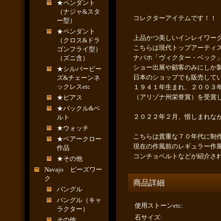
★ペンダント
（ナジャ&スタ
コレクターアイテムです！！
ー型）
★ペンダント
上品かつ美しいインレイワー
（クロス&ドラ
こちらは現代トップアーティ
ゴンフライ型）
ナバホ「ヴィクター・ベック
（ズニ含）
ショー出展や顧客のみにしか
★シルバービー
日本のショップでも販売して
ズ&チェーンネ
ックレスetc
１９４１年生まれ、２００３年には名誉あ
（アリゾナ州栄誉賞）を受賞
★ピアス
★バックル&ベ
２０２２年２月、惜しまれな
ルト
★ウォッチ
こちらは貴重な７０年代に制
★ベアークロー
現在の作風前のレギュラー作
作品
コンチョベルトなどが紹介さ
★その他
Navajo ビーズワー
ク
商品詳細
バングル
バングル（キャ
使用ストーンetc
:
ラクター）
石サイズ
:
その他