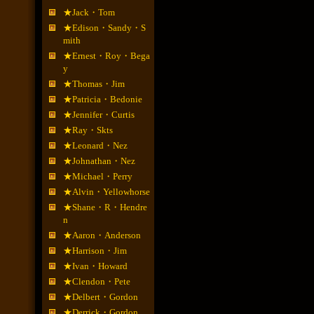
★Jack・Tom
★Edison・Sandy・S
mith
★Ernest・Roy・Bega
y
★Thomas・Jim
★Patricia・Bedonie
★Jennifer・Curtis
★Ray・Skts
★Leonard・Nez
★Johnathan・Nez
★Michael・Perry
★Alvin・Yellowhorse
★Shane・R・Hendre
n
★Aaron・Anderson
★Harrison・Jim
★Ivan・Howard
★Clendon・Pete
★Delbert・Gordon
★Derrick・Gordon