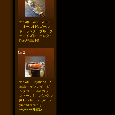
ナバホ Wes・Willie
オール14金ゴール
ド ランダーブルータ
ーコイズ付 ボロタイ
[WesWillie44]
No.3
ナバホ Raymond・Y
azzie インレイ ピ
ンクコーラル&カラー
ストーン付 バングル
約15〜16・5cm用
[Ra
ymondYazzie1]
999,999,999円
(税込)