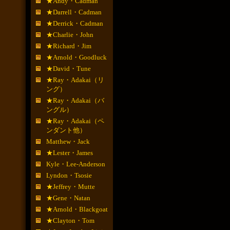
★Andy・Cadman
★Darrell・Cadman
★Derrick・Cadman
★Charlie・John
★Richard・Jim
★Arnold・Goodluck
★David・Tune
★Ray・Adakai（リ
ング）
★Ray・Adakai（バ
ングル）
★Ray・Adakai（ペ
ンダント他）
Matthew・Jack
★Lester・James
Kyle・Lee-Anderson
Lyndon・Tsosie
★Jeffrey・Mutte
★Gene・Natan
★Arnold・Blackgoat
★Clayton・Tom