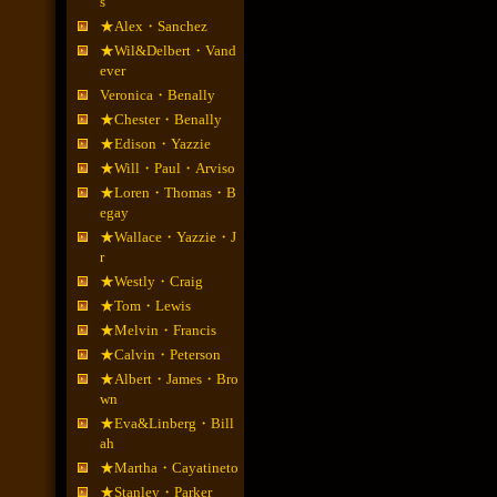
s
★Alex・Sanchez
★Wil&Delbert・Vand
ever
Veronica・Benally
★Chester・Benally
★Edison・Yazzie
★Will・Paul・Arviso
★Loren・Thomas・B
egay
★Wallace・Yazzie・J
r
★Westly・Craig
★Tom・Lewis
★Melvin・Francis
★Calvin・Peterson
★Albert・James・Bro
wn
★Eva&Linberg・Bill
ah
★Martha・Cayatineto
★Stanley・Parker