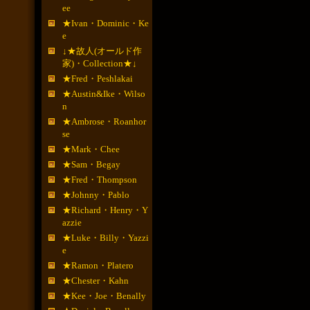
ee
★Ivan・Dominic・Ke
e
↓★故人(オールド作
家)・Collection★↓
★Fred・Peshlakai
★Austin&Ike・Wilso
n
★Ambrose・Roanhor
se
★Mark・Chee
★Sam・Begay
★Fred・Thompson
★Johnny・Pablo
★Richard・Henry・Y
azzie
★Luke・Billy・Yazzi
e
★Ramon・Platero
★Chester・Kahn
★Kee・Joe・Benally