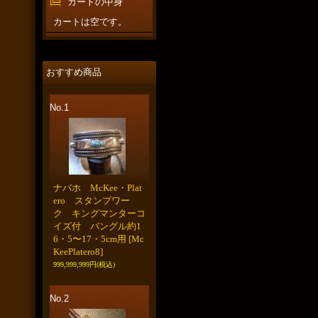
カートの中身
カートは空です。
おすすめ商品
No.1
ナバホ McKee・Plat
ero スタンプワー
ク キングマンターコ
イズ付 バングル約1
6・5〜17・5cm用
[Mc
KeePlatero8]
999,999,999円
(税込)
No.2