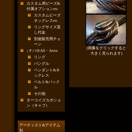
カスタム用ビーズ&
付属オプションetc
カスタムビーズ
ネックレスetc
リングサイズ直
し代金
別途販売用チェ
ーン
(画像をクリックすると
↓ナバホAll・Artist
大きく見られます)
リング
バングル
ペンダント&ネ
ックレス
ベルト&バック
ル
その他
ターコイズカボショ
ン（キャブ）
アーティスト&アイテム
別