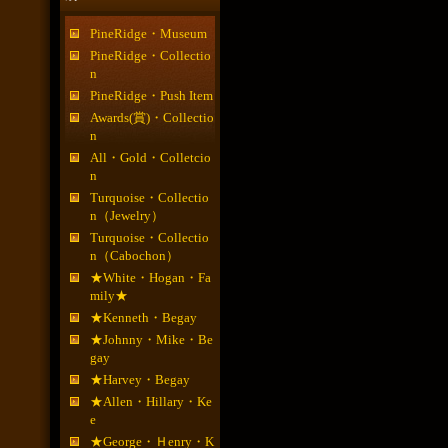
PineRidge・Museum
PineRidge・Collectio
n
PineRidge・Push Item
Awards(賞)・Collectio
n
All・Gold・Colletcio
n
Turquoise・Collectio
n（Jewelry）
Turquoise・Collectio
n（Cabochon）
★White・Hogan・Fa
mily★
★Kenneth・Begay
★Johnny・Mike・Be
gay
★Harvey・Begay
★Allen・Hillary・Ke
e
★George・Ｈenry・K