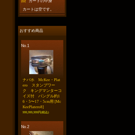
カートの中身
カートは空です。
おすすめ商品
No.1
ナバホ McKee・Plat
ero スタンプワー
ク キングマンターコ
イズ付 バングル約1
6・5〜17・5cm用
[Mc
KeePlatero8]
999,999,999円
(税込)
No.2