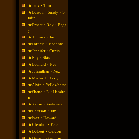
★Jack・Tom
★Edison・Sandy・S
mith
★Ernest・Roy・Bega
y
★Thomas・Jim
★Patricia・Bedonie
★Jennifer・Curtis
★Ray・Skts
★Leonard・Nez
★Johnathan・Nez
★Michael・Perry
★Alvin・Yellowhorse
★Shane・R・Hendre
n
★Aaron・Anderson
★Harrison・Jim
★Ivan・Howard
★Clendon・Pete
★Delbert・Gordon
★Derrick・Gordon