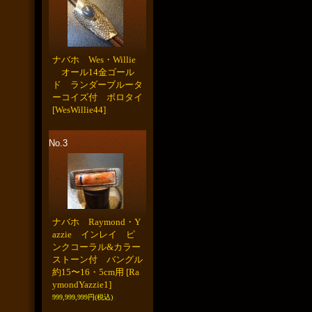
ナバホ Wes・Willie
オール14金ゴール
ド ランダーブルータ
ーコイズ付 ボロタイ
[WesWillie44]
No.3
ナバホ Raymond・Y
azzie インレイ ピ
ンクコーラル&カラー
ストーン付 バングル
約15〜16・5cm用
[Ra
ymondYazzie1]
999,999,999円
(税込)