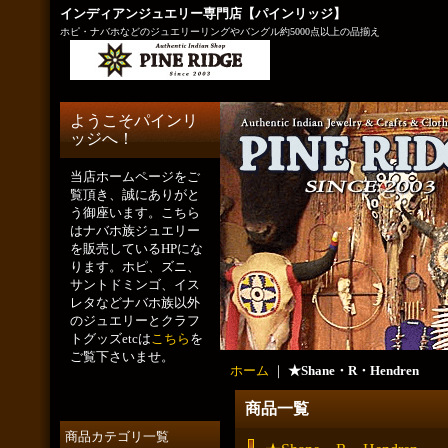
インディアンジュエリー専門店【パインリッジ】
ホピ・ナバホなどのジュエリーリングやバングル約5000点以上の品揃え
ようこそパインリ
ッジへ！
当店ホームページをご
覧頂き、誠にありがと
う御座います。こちら
はナバホ族ジュエリー
を販売しているHPにな
ります。ホピ、ズニ、
サントドミンゴ、イス
レタなどナバホ族以外
のジュエリーとクラフ
トグッズetcは
こちら
を
ご覧下さいませ。
ホーム
｜
★Shane・R・Hendren
商品一覧
商品カテゴリ一覧