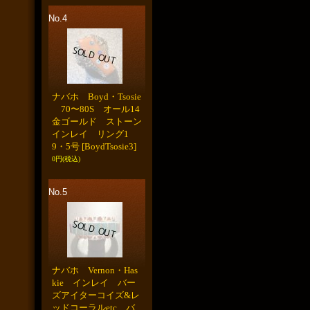
No.4
ナバホ Boyd・Tsosie
70〜80S オール14
金ゴールド ストーン
インレイ リング1
9・5号
[BoydTsosie3]
0円
(税込)
No.5
ナバホ Vernon・Has
kie インレイ バー
ズアイターコイズ&レ
ッドコーラルetc バ