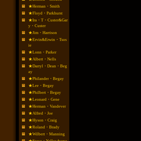
★Herman・Smith
★Floyd・Parkhurst
★Ira・T・Custer&Gar
y・Custer
★Jim・Harrison
★Ervin&Erwin・Tsos
ie
★Lonn・Parker
★Albert・Nells
★Darryl・Dean・Beg
ay
★Philander・Begay
★Lee・Begay
★Philbert・Begay
★Leonard・Gene
★Herman・Vandever
★Alfred・Joe
★Hyson・Craig
★Roland・Brady
★Wilbert・Manning
★Steve・Yellowhorse