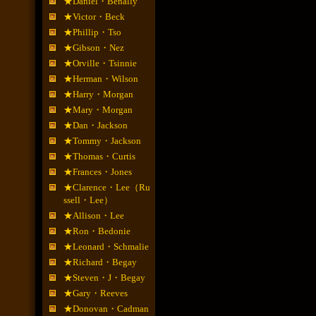
★Daniel・Benally
★Victor・Beck
★Phillip・Tso
★Gibson・Nez
★Orville・Tsinnie
★Herman・Wilson
★Harry・Morgan
★Mary・Morgan
★Dan・Jackson
★Tommy・Jackson
★Thomas・Curtis
★Frances・Jones
★Clarence・Lee（Ru
ssell・Lee）
★Allison・Lee
★Ron・Bedonie
★Leonard・Schmalie
★Richard・Begay
★Steven・J・Begay
★Gary・Reeves
★Donovan・Cadman