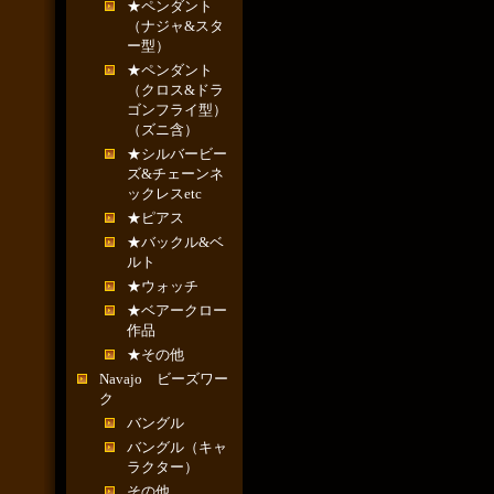
★ペンダント
（ナジャ&スタ
ー型）
★ペンダント
（クロス&ドラ
ゴンフライ型）
（ズニ含）
★シルバービー
ズ&チェーンネ
ックレスetc
★ピアス
★バックル&ベ
ルト
★ウォッチ
★ベアークロー
作品
★その他
Navajo ビーズワー
ク
バングル
バングル（キャ
ラクター）
その他