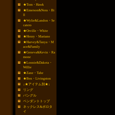
★Tom・Hawk
★Emerson&Nora・Bi
ll
★Wylie&Landon・Se
catero
★Orville・White
★Henry・Mariano
★Harvey&Tanya・M
ace&Family
★Geneva&Kevin・Ra
mone
★Lonnie&Dakota・
Willie
★Zane・Tahe
★Ben・Livingston
↓★アイテム別★↓
リング
バングル
ペンダントトップ
ネックレス&ボロタ
イ