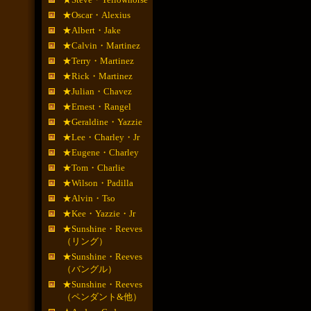
★Oscar・Alexius
★Albert・Jake
★Calvin・Martinez
★Terry・Martinez
★Rick・Martinez
★Julian・Chavez
★Ernest・Rangel
★Geraldine・Yazzie
★Lee・Charley・Jr
★Eugene・Charley
★Tom・Charlie
★Wilson・Padilla
★Alvin・Tso
★Kee・Yazzie・Jr
★Sunshine・Reeves
（リング）
★Sunshine・Reeves
（バングル）
★Sunshine・Reeves
（ペンダント&他）