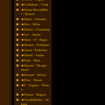
★Carl&Irene・Clark
★Fannie Bitsoi&Phi
l・Russell
★Darryl・Edwards
★Wes・Willie
★Edison・Cummings
★Leo・Yazzie
★Harry・H・Begay
★Norbert・Peshlakai
★Aaron・Peshlakai
★Darrell・Jumbo
★Fidel・Bahe
★Hanson・Moogie・
Smith
★Howard・Nelson
★Peter・Nelson
★L・Eugene・Nelso
n
★Vernon・Begaye
★Gene&Martha・Jac
kson