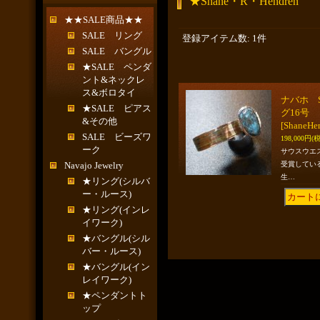
★Shane・R・Hendren
★★SALE商品★★
SALE リング
登録アイテム数
:
1件
SALE バングル
★SALE ペンダ
ント&ネックレ
ス&ボロタイ
ナバホ 
★SALE ピアス
グ16号
&その他
[ShaneHe
SALE ビーズワ
198,000円
(
ーク
サウスウエ
Navajo Jewelry
受賞してい
生…
★リング(シルバ
ー・ルース)
★リング(インレ
イワーク)
★バングル(シル
バー・ルース)
★バングル(イン
レイワーク)
★ペンダントト
ップ