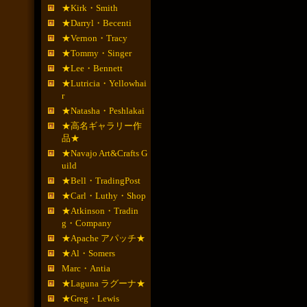
★Kirk・Smith
★Darryl・Becenti
★Vernon・Tracy
★Tommy・Singer
★Lee・Bennett
★Lutricia・Yellowhai
r
★Natasha・Peshlakai
★高名ギャラリー作
品★
★Navajo Art&Crafts G
uild
★Bell・TradingPost
★Carl・Luthy・Shop
★Atkinson・Tradin
g・Company
★Apache アパッチ★
★Al・Somers
Marc・Antia
★Laguna ラグーナ★
★Greg・Lewis