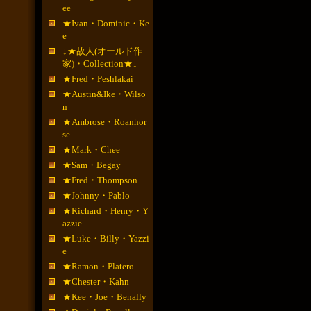
ee
★Ivan・Dominic・Ke
e
↓★故人(オールド作
家)・Collection★↓
★Fred・Peshlakai
★Austin&Ike・Wilso
n
★Ambrose・Roanhor
se
★Mark・Chee
★Sam・Begay
★Fred・Thompson
★Johnny・Pablo
★Richard・Henry・Y
azzie
★Luke・Billy・Yazzi
e
★Ramon・Platero
★Chester・Kahn
★Kee・Joe・Benally