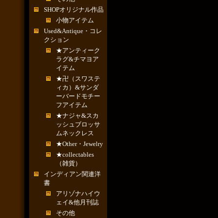
SHOPオリジナル作品
小物アイテム
Used&Antique・コレ
クション
★アンティーク
ラグ&チマヨア
イテム
★卍（スワステ
ィカ）&サンダ
ーバードモチー
フアイテム
★ナジャ&スカ
ッシュブロッサ
ムネックレス
★Other・Jewelry
★collectables
（雑貨）
インディアン関連洋
書
アリゾナハイウ
ェイ&他月刊誌
その他