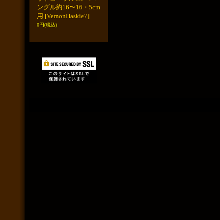
ングル約16〜16・5cm
用
[VernonHaskie7]
0円
(税込)