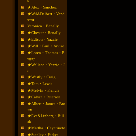
s
★Alex・Sanchez
★Wil&Delbert・Vand
ever
Veronica・Benally
★Chester・Benally
★Edison・Yazzie
★Will・Paul・Arviso
★Loren・Thomas・B
egay
★Wallace・Yazzie・J
r
★Westly・Craig
★Tom・Lewis
★Melvin・Francis
★Calvin・Peterson
★Albert・James・Bro
wn
★Eva&Linberg・Bill
ah
★Martha・Cayatineto
★Stanley・Parker