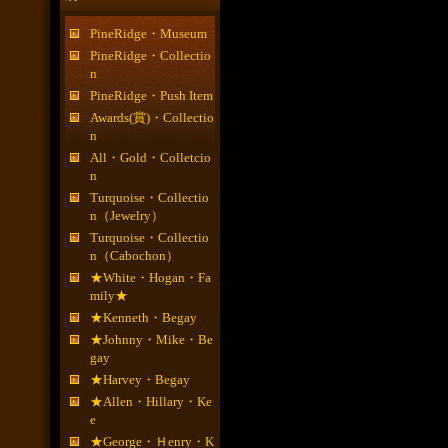
PineRidge・Museum
PineRidge・Collectio
n
PineRidge・Push Item
Awards(賞)・Collectio
n
All・Gold・Colletcio
n
Turquoise・Collectio
n（Jewelry）
Turquoise・Collectio
n（Cabochon）
★White・Hogan・Fa
mily★
★Kenneth・Begay
★Johnny・Mike・Be
gay
★Harvey・Begay
★Allen・Hillary・Ke
e
★George・Ｈenry・K