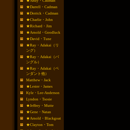
★Andy・Cadman
★Darrell・Cadman
★Derrick・Cadman
★Charlie・John
★Richard・Jim
★Arnold・Goodluck
★David・Tune
★Ray・Adakai（リ
ング）
★Ray・Adakai（バ
ングル）
★Ray・Adakai（ペ
ンダント他）
Matthew・Jack
★Lester・James
Kyle・Lee-Anderson
Lyndon・Tsosie
★Jeffrey・Mutte
★Gene・Natan
★Arnold・Blackgoat
★Clayton・Tom