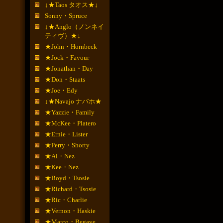
↓★Taos タオス★↓
Sonny・Spruce
↓★Anglo（ノンネイ
ティヴ）★↓
★John・Hornbeck
★Jock・Favour
★Jonathan・Day
★Don・Staats
★Joe・Edy
↓★Navajo ナバホ★
★Yazzie・Family
★McKee・Platero
★Ernie・Lister
★Perry・Shorty
★Al・Nez
★Kee・Nez
★Boyd・Tsosie
★Richard・Tsosie
★Ric・Charlie
★Vernon・Haskie
★Marco・Begaye