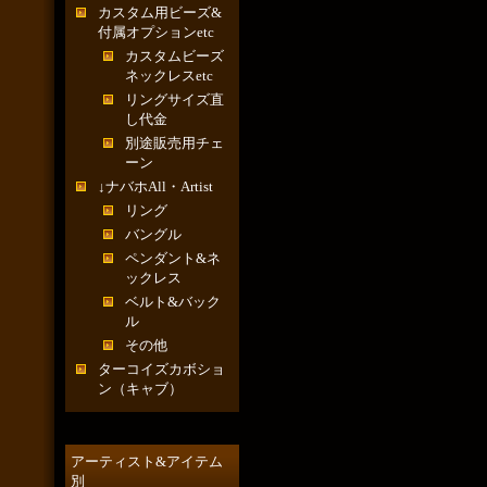
カスタム用ビーズ&
付属オプションetc
カスタムビーズ
ネックレスetc
リングサイズ直
し代金
別途販売用チェ
ーン
↓ナバホAll・Artist
リング
バングル
ペンダント&ネ
ックレス
ベルト&バック
ル
その他
ターコイズカボショ
ン（キャブ）
アーティスト&アイテム
別