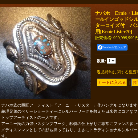
ナバホ Ernie・L
ー&インゴッドシ
ターコイズ付 バング
用
[
ErnieLister70
]
販売価格
:
999,999,999
Facebookでシェア
数量
:
返品特約に関する重要
｜
ナバホ族の巨匠アーティスト「アーニー・リスター」作バングルになります
義理兄弟のペリーショーティーにシルバーワークを教えた日米共にコアなフ
トップアーティストの一人です。
アーニー氏の力強いスタンプワーク、独特の仕上がりに非常にファンの多い
メディスンマンとしての顔も持っており、まさにトラディショナルシルバー
す。