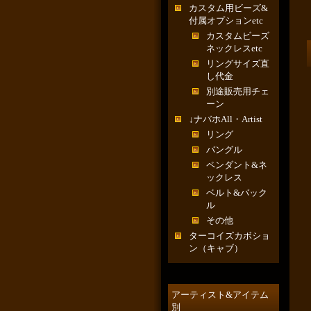
カスタム用ビーズ&
付属オプションetc
カスタムビーズ
ネックレスetc
リングサイズ直
し代金
別途販売用チェ
ーン
↓ナバホAll・Artist
リング
バングル
ペンダント&ネ
ックレス
ベルト&バック
ル
その他
ターコイズカボショ
ン（キャブ）
アーティスト&アイテム
別