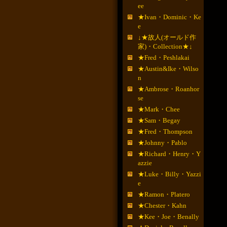
ee
★Ivan・Dominic・Ke
e
↓★故人(オールド作
家)・Collection★↓
★Fred・Peshlakai
★Austin&Ike・Wilso
n
★Ambrose・Roanhor
se
★Mark・Chee
★Sam・Begay
★Fred・Thompson
★Johnny・Pablo
★Richard・Henry・Y
azzie
★Luke・Billy・Yazzi
e
★Ramon・Platero
★Chester・Kahn
★Kee・Joe・Benally