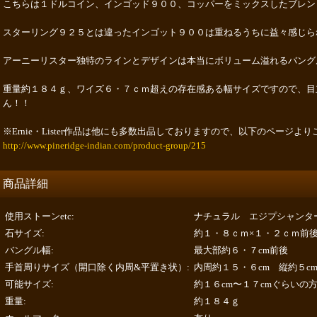
こちらは１ドルコイン、インゴッド９００、コッパーをミックスしたブレン
スターリング９２５とは違ったインゴット９００は重ねるうちに益々感じら
アーニーリスター独特のラインとデザインは本当にボリューム溢れるバング
重量約１８４ｇ、ワイズ６・７ｃｍ超えの存在感ある幅サイズですので、目
ん！！
※Ernie・Lister作品は他にも多数出品しておりますので、以下のページよ
http://www.pineridge-indian.com/product-group/215
商品詳細
使用ストーンetc
:
ナチュラル エジプシャンタ
石サイズ
:
約１・８ｃｍ×１・２ｃｍ前
バングル幅
:
最大部約６・７cm前後
手首周りサイズ（開口除く内周&平置き状）
:
内周約１５・６cm 縦約５c
可能サイズ
:
約１６cm〜１７cmぐらいの
重量
:
約１８４ｇ