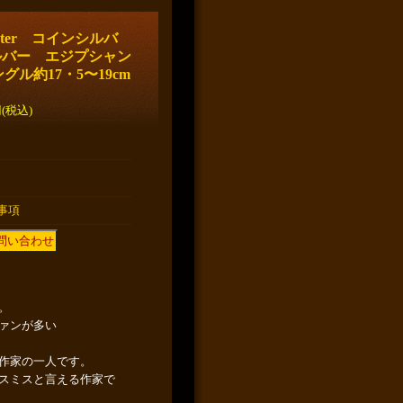
ister コインシルバ
ルバー エジプシャン
ル約17・5〜19cm
円
(税込)
事項
。
ァンが多い
作家の一人です。
スミスと言える作家で