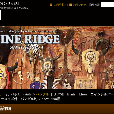
パインリッジ】
ご利用案内
｜
お問い合せ
商品検索
:
ル約5000点以上の品揃え
ム
｜ ↓ナバホAll・Artist >
バングル
｜
ナバホ Ernie・Lister コインシ
ーコイズ付 バングル約17・5〜19cm用
品詳細