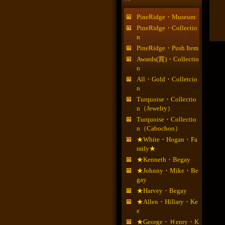
PineRidge・Museum
PineRidge・Collectio
n
PineRidge・Push Item
Awards(賞)・Collectio
n
All・Gold・Colletcio
n
Turquoise・Collectio
n（Jewelry）
Turquoise・Collectio
n（Cabochon）
★White・Hogan・Fa
mily★
★Kenneth・Begay
★Johnny・Mike・Be
gay
★Harvey・Begay
★Allen・Hillary・Ke
e
★George・Ｈenry・K