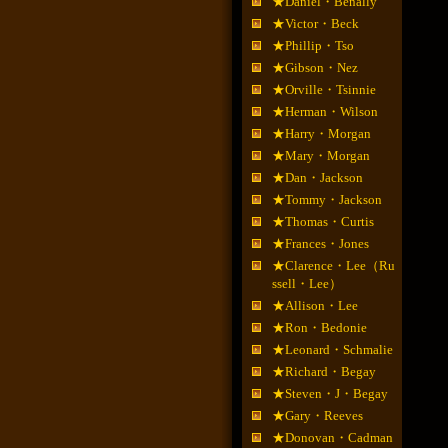
★Daniel・Benally
★Victor・Beck
★Phillip・Tso
★Gibson・Nez
★Orville・Tsinnie
★Herman・Wilson
★Harry・Morgan
★Mary・Morgan
★Dan・Jackson
★Tommy・Jackson
★Thomas・Curtis
★Frances・Jones
★Clarence・Lee（Ru
ssell・Lee）
★Allison・Lee
★Ron・Bedonie
★Leonard・Schmalie
★Richard・Begay
★Steven・J・Begay
★Gary・Reeves
★Donovan・Cadman