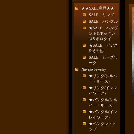
★★SALE商品★★
SALE リング
SALE バングル
★SALE ペンダ
ント&ネックレ
ス&ボロタイ
★SALE ピアス
&その他
SALE ビーズワ
ーク
Navajo Jewelry
★リング(シルバ
ー・ルース)
★リング(インレ
イワーク)
★バングル(シル
バー・ルース)
★バングル(イン
レイワーク)
★ペンダントト
ップ