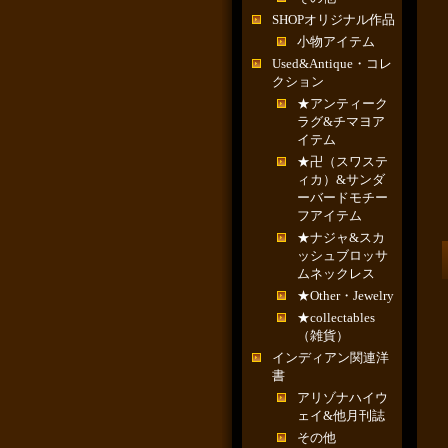
SHOPオリジナル作品
小物アイテム
Used&Antique・コレ
クション
★アンティーク
ラグ&チマヨア
イテム
★卍（スワステ
ィカ）&サンダ
ーバードモチー
フアイテム
★ナジャ&スカ
ッシュブロッサ
ムネックレス
★Other・Jewelry
★collectables
（雑貨）
インディアン関連洋
書
アリゾナハイウ
ェイ&他月刊誌
その他