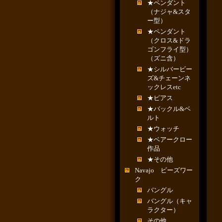
★ペンダント
（ナジャ&スタ
ー型）
★ペンダント
（クロス&ドラ
ゴンフライ型）
（ズニ含）
★シルバービー
ズ&チェーンネ
ックレスetc
★ピアス
★バックル&ベ
ルト
★ウォッチ
★ベアークロー
作品
★その他
Navajo ビーズワー
ク
バングル
バングル（キャ
ラクター）
その他