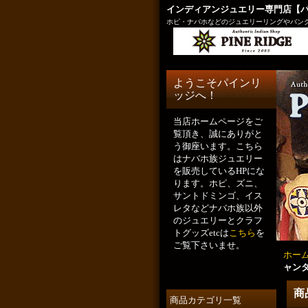
インディアンジュエリー専門店【
ホピ・ナバホなどのジュエリーリングやバング
ようこそパインリ
ッジへ！
当店ホームページをご
覧頂き、誠にありがと
う御座います。こちら
はナバホ族ジュエリー
を販売しているHPにな
ります。ホピ、ズニ、
サントドミンゴ、イス
レタなどナバホ族以外
のジュエリーとクラフ
トグッズetcは
こちら
を
ご覧下さいませ。
ホー
ャンタ
商
商品カテゴリ一覧