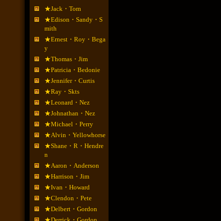
★Jack・Tom
★Edison・Sandy・S
mith
★Ernest・Roy・Bega
y
★Thomas・Jim
★Patricia・Bedonie
★Jennifer・Curtis
★Ray・Skts
★Leonard・Nez
★Johnathan・Nez
★Michael・Perry
★Alvin・Yellowhorse
★Shane・R・Hendre
n
★Aaron・Anderson
★Harrison・Jim
★Ivan・Howard
★Clendon・Pete
★Delbert・Gordon
★Derrick・Gordon