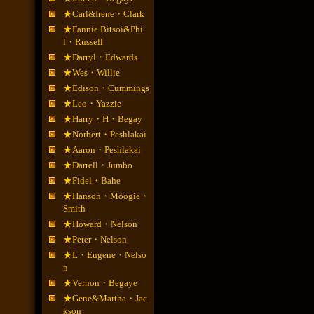
★Carl&Irene・Clark
★Fannie Bitsoi&Phi
l・Russell
★Darryl・Edwards
★Wes・Willie
★Edison・Cummings
★Leo・Yazzie
★Harry・H・Begay
★Norbert・Peshlakai
★Aaron・Peshlakai
★Darrell・Jumbo
★Fidel・Bahe
★Hanson・Moogie・
Smith
★Howard・Nelson
★Peter・Nelson
★L・Eugene・Nelso
n
★Vernon・Begaye
★Gene&Martha・Jac
kson