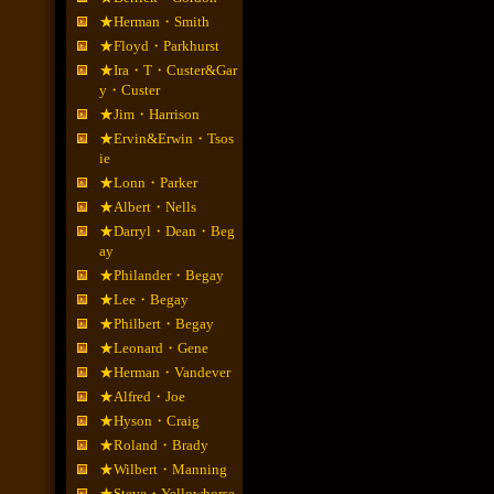
★Herman・Smith
★Floyd・Parkhurst
★Ira・T・Custer&Gar
y・Custer
★Jim・Harrison
★Ervin&Erwin・Tsos
ie
★Lonn・Parker
★Albert・Nells
★Darryl・Dean・Beg
ay
★Philander・Begay
★Lee・Begay
★Philbert・Begay
★Leonard・Gene
★Herman・Vandever
★Alfred・Joe
★Hyson・Craig
★Roland・Brady
★Wilbert・Manning
★Steve・Yellowhorse