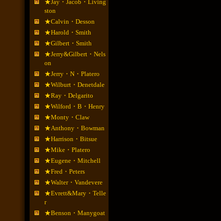
★Jay・Jacob・Living
ston
★Calvin・Desson
★Harold・Smith
★Gilbert・Smith
★Jerry&Gilbert・Nels
on
★Jerry・N・Platero
★Wilburt・Denetdale
★Ray・Delgarito
★Wilford・B・Henry
★Monty・Claw
★Anthony・Bowman
★Harrison・Bitsue
★Mike・Platero
★Eugene・Mitchell
★Fred・Peters
★Walter・Vandevere
★Evrett&Mary・Telle
r
★Benson・Manygoat