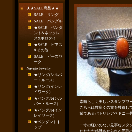
★★SALE商品★★
SALE リング
SALE バングル
★SALE ペンダ
ント&ネックレ
ス&ボロタイ
★SALE ピアス
&その他
SALE ビーズワ
ーク
Navajo Jewelry
★リング(シルバ
ー・ルース)
★リング(インレ
イワーク)
★バングル(シル
素晴らしく美しいスタンプワ
バー・ルース)
こちらは数多くの賞を獲得し
★バングル(イン
姉であるパトリシアペドニー
レイワーク)
★ペンダントト
一寸の狂いのない見事なスタ
ップ
ただただ感動させられる圧巻