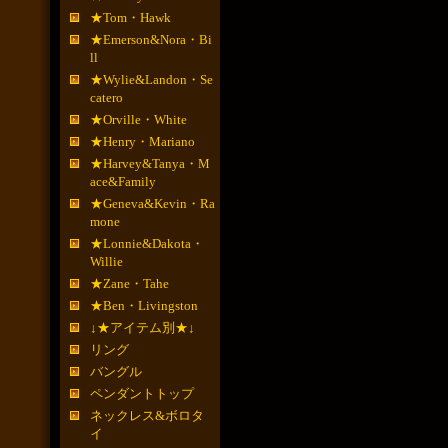
★Tom・Hawk
★Emerson&Nora・Bi
ll
★Wylie&Landon・Se
catero
★Orville・White
★Henry・Mariano
★Harvey&Tanya・M
ace&Family
★Geneva&Kevin・Ra
mone
★Lonnie&Dakota・
Willie
★Zane・Tahe
★Ben・Livingston
↓★アイテム別★↓
リング
バングル
ペンダントトップ
ネックレス&ボロタ
イ