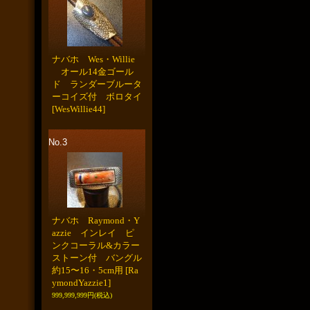
ナバホ Wes・Willie
オール14金ゴール
ド ランダーブルータ
ーコイズ付 ボロタイ
[WesWillie44]
No.3
ナバホ Raymond・Y
azzie インレイ ピ
ンクコーラル&カラー
ストーン付 バングル
約15〜16・5cm用
[Ra
ymondYazzie1]
999,999,999円
(税込)