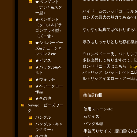
★ペンダント
（ナジャ&スタ
ハイドームのレッドコーラル
ー型）
ロン氏の最大の魅力であるベ
★ペンダント
（クロス&ドラ
なかなか写真では伝わりずら
ゴンフライ型）
（ズニ含）
厚みもしっかりとした存在感
★シルバービー
ズ&チェーンネ
ックレスetc
※ロンベドニー氏、パトリシ
多数出品しておりますので、
★ピアス
ロンベドニー氏はこちら
htt
★バックル&ベ
パトリシア（パット）ベド
ルト
ルトリシアイエローヘアー
★ウォッチ
★ベアークロー
作品
商品詳細
★その他
Navajo ビーズワー
使用ストーンetc
:
ク
石サイズ
:
バングル
バングル幅
:
バングル（キャ
ラクター）
手首周りサイズ（開口除く内
その他