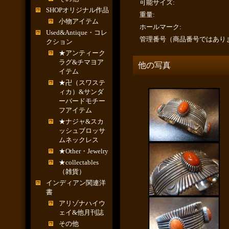
可能サイズ
:
SHOPオリジナル作品
重量
:
小物アイテム
ホールマーク
:
Used&Antique・コレ
管理番号（商品番号ではあり
クション
★アンティーク
ラグ&チマヨア
他の写真
イテム
★卍（スワステ
ィカ）&サンダ
ーバードモチー
フアイテム
★ナジャ&スカ
ッシュブロッサ
ムネックレス
★Other・Jewelry
★collectables
（雑貨）
インディアン関連洋
書
アリゾナハイウ
ェイ&他月刊誌
その他