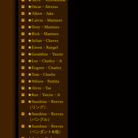
★Oscar・Alexius
★Albert・Jake
★Calvin・Martinez
★Terry・Martinez
★Rick・Martinez
★Julian・Chavez
★Ernest・Rangel
★Geraldine・Yazzie
★Lee・Charley・Jr
★Eugene・Charley
★Tom・Charlie
★Wilson・Padilla
★Alvin・Tso
★Kee・Yazzie・Jr
★Sunshine・Reeves
（リング）
★Sunshine・Reeves
（バングル）
★Sunshine・Reeves
（ペンダント&他）