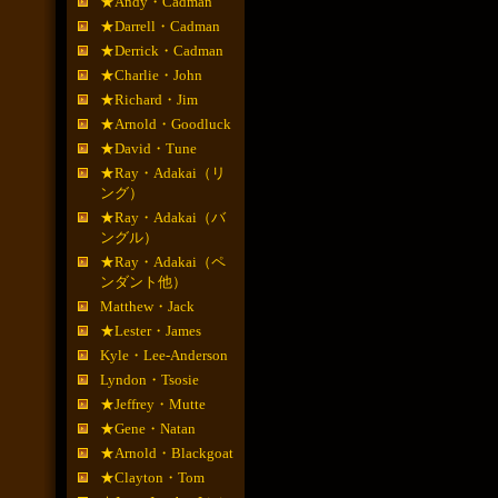
★Andy・Cadman
★Darrell・Cadman
★Derrick・Cadman
★Charlie・John
★Richard・Jim
★Arnold・Goodluck
★David・Tune
★Ray・Adakai（リ
ング）
★Ray・Adakai（バ
ングル）
★Ray・Adakai（ペ
ンダント他）
Matthew・Jack
★Lester・James
Kyle・Lee-Anderson
Lyndon・Tsosie
★Jeffrey・Mutte
★Gene・Natan
★Arnold・Blackgoat
★Clayton・Tom