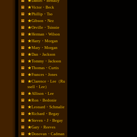
★Daniel・Benally
★Victor・Beck
★Phillip・Tso
★Gibson・Nez
★Orville・Tsinnie
★Herman・Wilson
★Harry・Morgan
★Mary・Morgan
★Dan・Jackson
★Tommy・Jackson
★Thomas・Curtis
★Frances・Jones
★Clarence・Lee（Ru
ssell・Lee）
★Allison・Lee
★Ron・Bedonie
★Leonard・Schmalie
★Richard・Begay
★Steven・J・Begay
★Gary・Reeves
★Donovan・Cadman