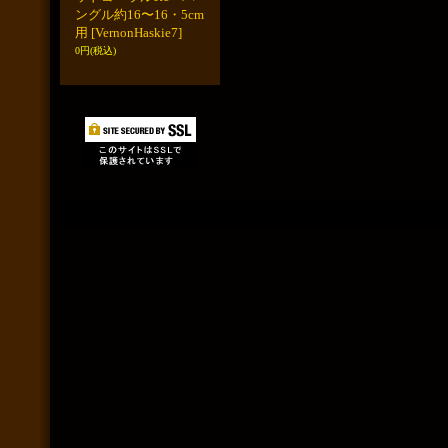
ングル約16〜16・5cm
用
[VernonHaskie7]
0円
(税込)