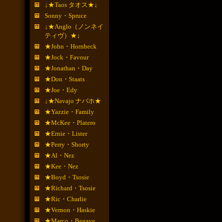
↓★Taos タオス★↓
Sonny・Spruce
↓★Anglo（ノンネイ
ティヴ）★↓
★John・Hornbeck
★Jock・Favour
★Jonathan・Day
★Don・Staats
★Joe・Edy
↓★Navajo ナバホ★
★Yazzie・Family
★McKee・Platero
★Ernie・Lister
★Perry・Shorty
★Al・Nez
★Kee・Nez
★Boyd・Tsosie
★Richard・Tsosie
★Ric・Charlie
★Vernon・Haskie
★Marco・Begaye