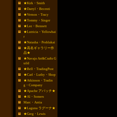
★Kirk・Smith
★Darryl・Becenti
★Vernon・Tracy
★Tommy・Singer
★Lee・Bennett
★Lutricia・Yellowhai
r
★Natasha・Peshlakai
★高名ギャラリー作
品★
★Navajo Art&Crafts G
uild
★Bell・TradingPost
★Carl・Luthy・Shop
★Atkinson・Tradin
g・Company
★Apache アパッチ★
★Al・Somers
Marc・Antia
★Laguna ラグーナ★
★Greg・Lewis