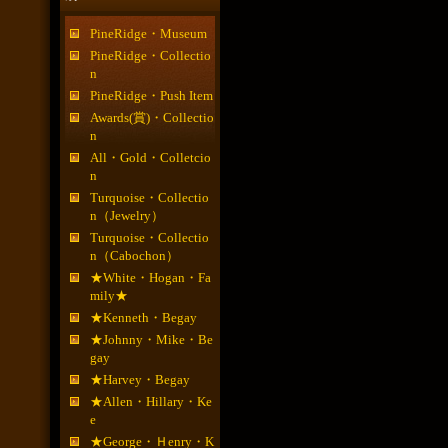
PineRidge・Museum
PineRidge・Collectio
n
PineRidge・Push Item
Awards(賞)・Collectio
n
All・Gold・Colletcio
n
Turquoise・Collectio
n（Jewelry）
Turquoise・Collectio
n（Cabochon）
★White・Hogan・Fa
mily★
★Kenneth・Begay
★Johnny・Mike・Be
gay
★Harvey・Begay
★Allen・Hillary・Ke
e
★George・Ｈenry・K