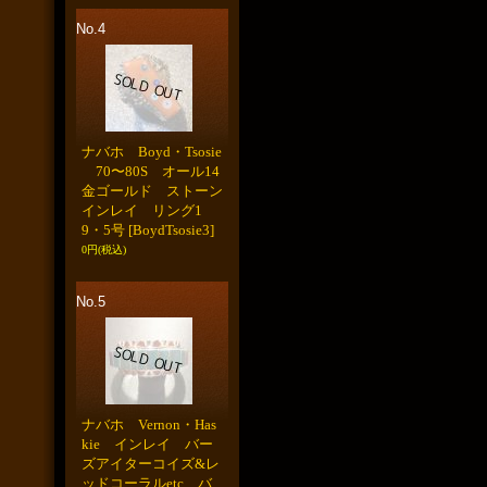
No.4
ナバホ Boyd・Tsosie
70〜80S オール14
金ゴールド ストーン
インレイ リング1
9・5号
[BoydTsosie3]
0円
(税込)
No.5
ナバホ Vernon・Has
kie インレイ バー
ズアイターコイズ&レ
ッドコーラルetc バ