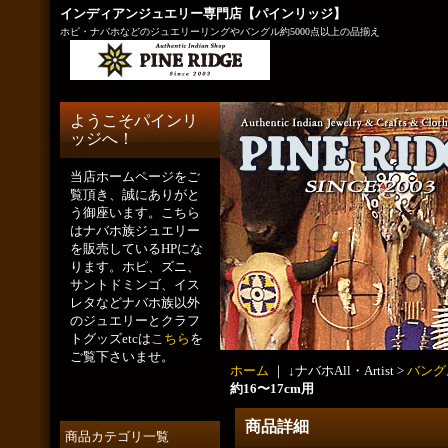
インディアンジュエリー専門店【パインリッジ】
ホピ・ナバホなどのジュエリーリングやバングル約5000点以上の品揃え
ようこそパインリ
ッジへ！
当店ホームページをご
覧頂き、誠にありがと
う御座います。こちら
はナバホ族ジュエリー
を販売しているHPにな
ります。ホピ、ズニ、
サントドミンゴ、イス
レタなどナバホ族以外
のジュエリーとクラフ
トグッズetcは
こちら
を
ご覧下さいませ。
ホーム
｜ ↓ナバホAll・Artist >
バング
約16〜17cm用
商品詳細
商品カテゴリ一覧