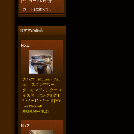
カートの中身
カートは空です。
おすすめ商品
No.1
ナバホ McKee・Plat
ero スタンプワー
ク キングマンターコ
イズ付 バングル約1
6・5〜17・5cm用
[Mc
KeePlatero8]
999,999,999円
(税込)
No.2