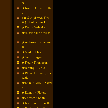
ee
★Ivan・Dominic・Ke
e
↓★故人(オールド作
家)・Collection★↓
★Fred・Peshlakai
★Austin&Ike・Wilso
n
★Ambrose・Roanhor
se
★Mark・Chee
★Sam・Begay
★Fred・Thompson
★Johnny・Pablo
★Richard・Henry・Y
azzie
★Luke・Billy・Yazzi
e
★Ramon・Platero
★Chester・Kahn
★Kee・Joe・Benally