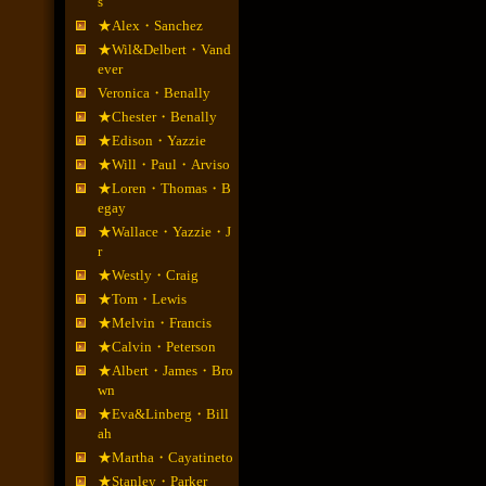
s
★Alex・Sanchez
★Wil&Delbert・Vand
ever
Veronica・Benally
★Chester・Benally
★Edison・Yazzie
★Will・Paul・Arviso
★Loren・Thomas・B
egay
★Wallace・Yazzie・J
r
★Westly・Craig
★Tom・Lewis
★Melvin・Francis
★Calvin・Peterson
★Albert・James・Bro
wn
★Eva&Linberg・Bill
ah
★Martha・Cayatineto
★Stanley・Parker