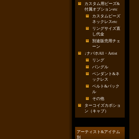
カスタム用ビーズ&
付属オプションetc
カスタムビーズ
ネックレスetc
リングサイズ直
し代金
別途販売用チェ
ーン
↓ナバホAll・Artist
リング
バングル
ペンダント&ネ
ックレス
ベルト&バック
ル
その他
ターコイズカボショ
ン（キャブ）
アーティスト&アイテム
別