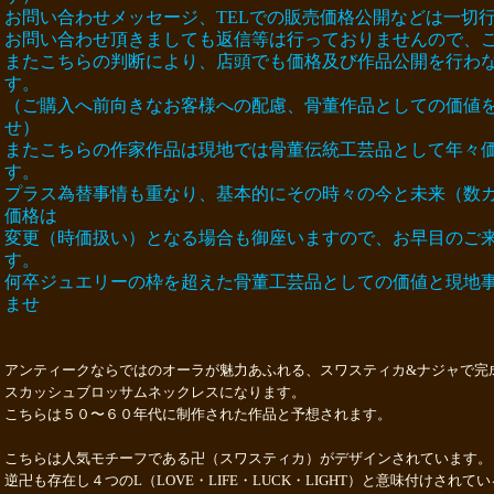
お問い合わせメッセージ、TELでの販売価格公開などは一切
お問い合わせ頂きましても返信等は行っておりませんので、
またこちらの判断により、店頭でも価格及び作品公開を行わ
す。
（ご購入へ前向きなお客様への配慮、骨董作品としての価値
せ）
またこちらの作家作品は現地では骨董伝統工芸品として年々
す。
プラス為替事情も重なり、基本的にその時々の今と未来（数
価格は
変更（時価扱い）となる場合も御座いますので、お早目のご
す。
何卒ジュエリーの枠を超えた骨董工芸品としての価値と現地
ませ
アンティークならではのオーラが魅力あふれる、スワスティカ&ナジャで完
スカッシュブロッサムネックレスになります。
こちらは５０〜６０年代に制作された作品と予想されます。
こちらは人気モチーフである卍（スワスティカ）がデザインされています。
逆卍も存在し４つのL（LOVE・LIFE・LUCK・LIGHT）と意味付けされ