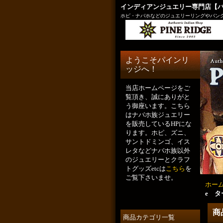
インディアンジュエリー専門店【
ホピ・ナバホなどのジュエリーリングやバング
ようこそパインリ
ッジへ！
当店ホームページをご
覧頂き、誠にありがと
う御座います。こちら
はナバホ族ジュエリー
を販売しているHPにな
ります。ホピ、ズニ、
サントドミンゴ、イス
レタなどナバホ族以外
のジュエリーとクラフ
トグッズetcは
こちら
を
ご覧下さいませ。
ホー
e タ
商
商品カテゴリ一覧