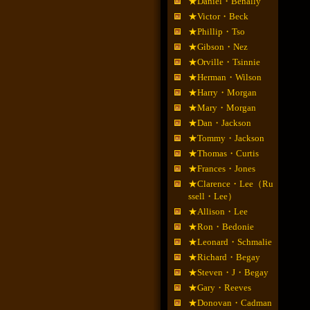
★Daniel・Benally
★Victor・Beck
★Phillip・Tso
★Gibson・Nez
★Orville・Tsinnie
★Herman・Wilson
★Harry・Morgan
★Mary・Morgan
★Dan・Jackson
★Tommy・Jackson
★Thomas・Curtis
★Frances・Jones
★Clarence・Lee（Ru
ssell・Lee）
★Allison・Lee
★Ron・Bedonie
★Leonard・Schmalie
★Richard・Begay
★Steven・J・Begay
★Gary・Reeves
★Donovan・Cadman