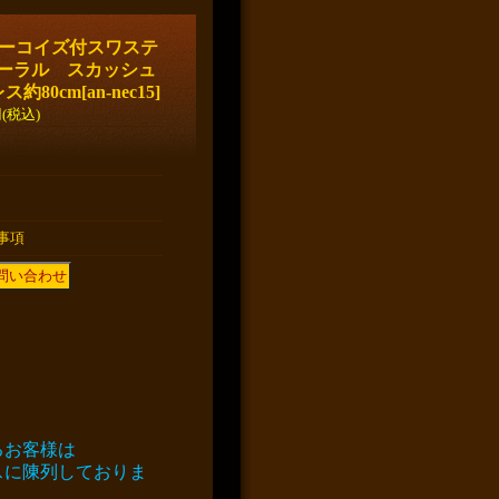
e ターコイズ付スワステ
コーラル スカッシュ
ス約80cm
[
an-nec15
]
円
(税込)
事項
るお客様は
スに陳列しておりま