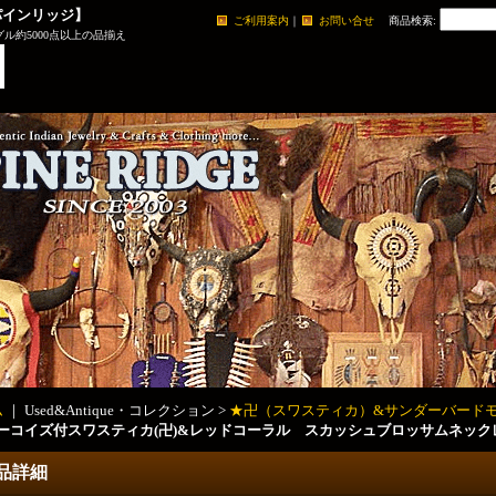
パインリッジ】
ご利用案内
｜
お問い合せ
商品検索
:
ル約5000点以上の品揃え
ム
｜ Used&Antique・コレクション >
★卍（スワスティカ）&サンダーバード
ーコイズ付スワスティカ(卍)&レッドコーラル スカッシュブロッサムネックレ
品詳細