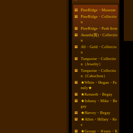
PineRidge・Museum
PineRidge・Collectio
n
PineRidge・Push Item
Awards(賞)・Collectio
n
All・Gold・Colletcio
n
Turquoise・Collectio
n（Jewelry）
Turquoise・Collectio
n（Cabochon）
★White・Hogan・Fa
mily★
★Kenneth・Begay
★Johnny・Mike・Be
gay
★Harvey・Begay
★Allen・Hillary・Ke
e
★George・Ｈenry・K