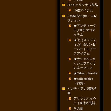
SHOPオリジナル作品
小物アイテム
Used&Antique・コレ
クション
★アンティーク
ラグ&チマヨア
イテム
★卍（スワステ
ィカ）&サンダ
ーバードモチー
フアイテム
★ナジャ&スカ
ッシュブロッサ
ムネックレス
★Other・Jewelry
★collectables
（雑貨）
インディアン関連洋
書
アリゾナハイウ
ェイ&他月刊誌
その他