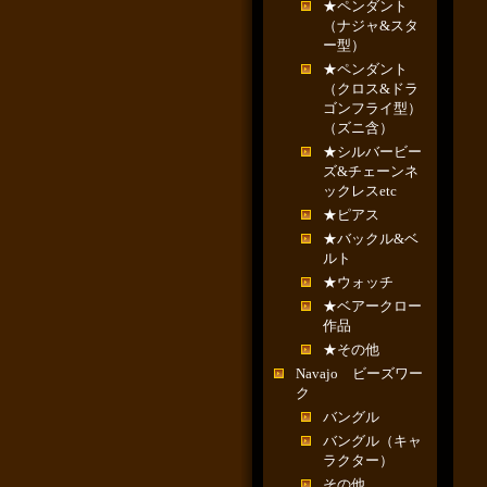
★ペンダント
（ナジャ&スタ
ー型）
★ペンダント
（クロス&ドラ
ゴンフライ型）
（ズニ含）
★シルバービー
ズ&チェーンネ
ックレスetc
★ピアス
★バックル&ベ
ルト
★ウォッチ
★ベアークロー
作品
★その他
Navajo ビーズワー
ク
バングル
バングル（キャ
ラクター）
その他