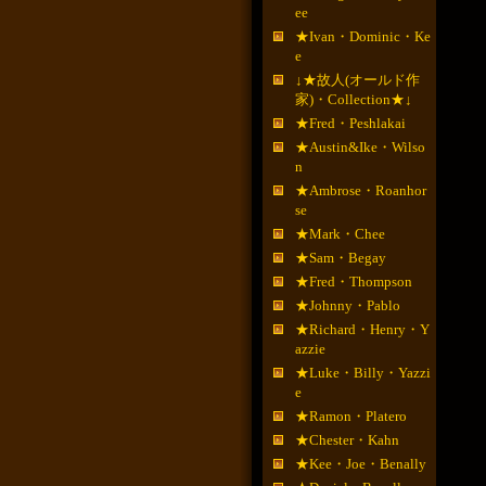
ee
★Ivan・Dominic・Ke
e
↓★故人(オールド作
家)・Collection★↓
★Fred・Peshlakai
★Austin&Ike・Wilso
n
★Ambrose・Roanhor
se
★Mark・Chee
★Sam・Begay
★Fred・Thompson
★Johnny・Pablo
★Richard・Henry・Y
azzie
★Luke・Billy・Yazzi
e
★Ramon・Platero
★Chester・Kahn
★Kee・Joe・Benally