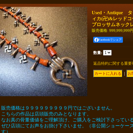
Used・Antiqu
ィカ(卍)&レッド
ブロッサムネックレ
販売価格
:
999,999,999
Facebookでシェア
数量
:
返品特約に関する重要
｜
販売価格は９９９９９９９９９円ではございません。
こちらの作品は店頭販売のみとなります。
なお真の骨董価値をご理解頂け、ご購入をご検討下さってい
ぜひ店頭にてお声をお掛け下さいませ。（非公開ショーケー
す）