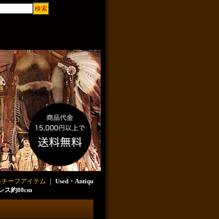
モチーフアイテム
｜
Used・Antiqu
ス約80cm