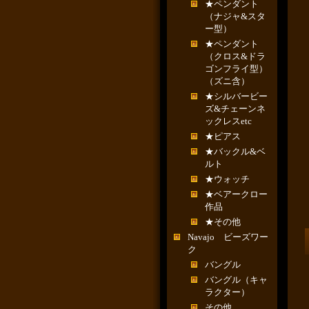
★ペンダント
（ナジャ&スタ
ー型）
★ペンダント
（クロス&ドラ
ゴンフライ型）
（ズニ含）
★シルバービー
ズ&チェーンネ
ックレスetc
★ピアス
★バックル&ベ
ルト
★ウォッチ
★ベアークロー
作品
★その他
Navajo ビーズワー
ク
バングル
バングル（キャ
ラクター）
その他