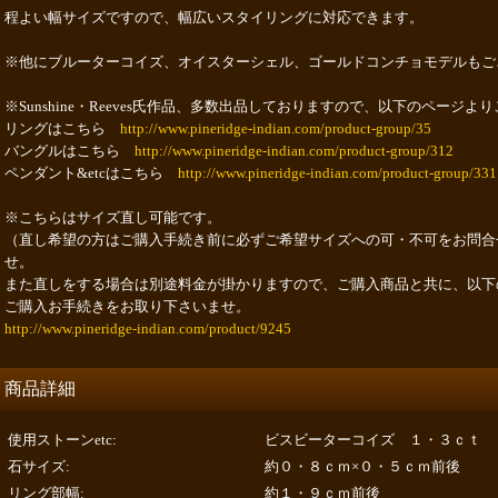
程よい幅サイズですので、幅広いスタイリングに対応できます。
※他にブルーターコイズ、オイスターシェル、ゴールドコンチョモデルもご
※Sunshine・Reeves氏作品、多数出品しておりますので、以下のページ
リングはこちら
http://www.pineridge-indian.com/product-group/35
バングルはこちら
http://www.pineridge-indian.com/product-group/312
ペンダント&etcはこちら
http://www.pineridge-indian.com/product-group/331
※こちらはサイズ直し可能です。
（直し希望の方はご購入手続き前に必ずご希望サイズへの可・不可をお問合
せ。
また直しをする場合は別途料金が掛かりますので、ご購入商品と共に、以下
ご購入お手続きをお取り下さいませ。
http://www.pineridge-indian.com/product/9245
商品詳細
使用ストーンetc
:
ビスビーターコイズ １・３ｃｔ
石サイズ
:
約０・８ｃｍ×０・５ｃｍ前後
リング部幅
:
約１・９ｃｍ前後