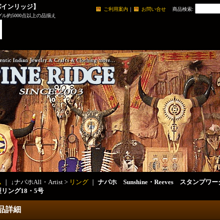
パインリッジ】
ご利用案内
｜
お問い合せ
商品検索
:
ル約5000点以上の品揃え
ム
｜ ↓ナバホAll・Artist >
リング
｜
ナバホ Sunshine・Reeves スタン
リング18・5号
品詳細