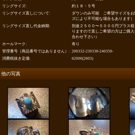
リングサイズ
:
約１８・５号
リングサイズ直しについて
:
ダウンのみ可能 ご希望サイズをお
ズにより不可能な場合もあります）
リングサイズ直し代金納期
:
別途２５００〜５０００円プラス税
りますので直しご希望の方はご購入
合わせ下さい）
ホールマーク
:
有り
管理番号（商品番号ではありません）
:
200332-230338-240350-
消費税抜き定価
:
62000(2603)
他の写真