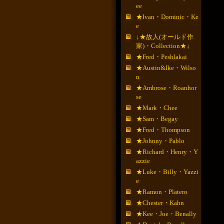
ee
★Ivan・Dominic・Ke
e
↓★故人(オールド作
家)・Collection★↓
★Fred・Peshlakai
★Austin&Ike・Wilso
n
★Ambrose・Roanhor
se
★Mark・Chee
★Sam・Begay
★Fred・Thompson
★Johnny・Pablo
★Richard・Henry・Y
azzie
★Luke・Billy・Yazzi
e
★Ramon・Platero
★Chester・Kahn
★Kee・Joe・Benally