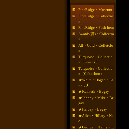
PineRidge・Museum
PineRidge・Collectio
n
PineRidge・Push Item
Awards(賞)・Collectio
n
All・Gold・Colletcio
n
Turquoise・Collectio
n（Jewelry）
Turquoise・Collectio
n（Cabochon）
★White・Hogan・Fa
mily★
★Kenneth・Begay
★Johnny・Mike・Be
gay
★Harvey・Begay
★Allen・Hillary・Ke
e
★George・Ｈenry・K