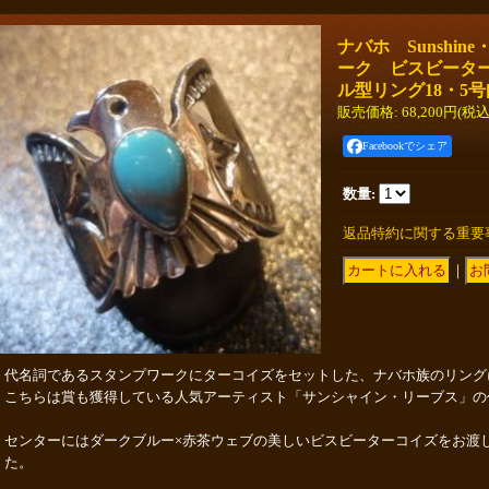
ナバホ Sunshine
ーク ビスビータ
ル型リング18・5号
販売価格
:
68,200円
(税込
Facebookでシェア
数量
:
返品特約に関する重要
｜
代名詞であるスタンプワークにターコイズをセットした、ナバホ族のリング
こちらは賞も獲得している人気アーティスト「サンシャイン・リーブス」の
センターにはダークブルー×赤茶ウェブの美しいビスビーターコイズをお渡
た。