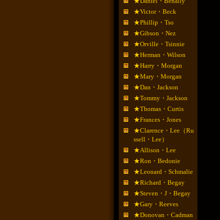
★Daniel・Benally
★Victor・Beck
★Phillip・Tso
★Gibson・Nez
★Orville・Tsinnie
★Herman・Wilson
★Harry・Morgan
★Mary・Morgan
★Dan・Jackson
★Tommy・Jackson
★Thomas・Curtis
★Frances・Jones
★Clarence・Lee（Ru
ssell・Lee）
★Allison・Lee
★Ron・Bedonie
★Leonard・Schmalie
★Richard・Begay
★Steven・J・Begay
★Gary・Reeves
★Donovan・Cadman