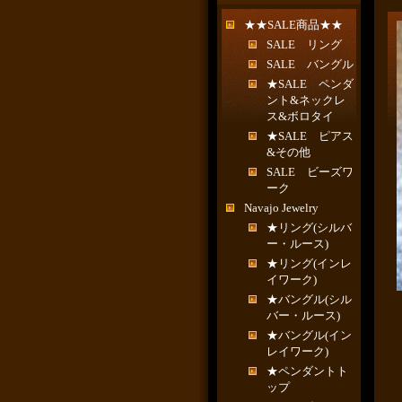
★★SALE商品★★
SALE リング
SALE バングル
★SALE ペンダ
ント&ネックレ
ス&ボロタイ
★SALE ピアス
&その他
SALE ビーズワ
ーク
Navajo Jewelry
★リング(シルバ
ー・ルース)
★リング(インレ
イワーク)
★バングル(シル
バー・ルース)
★バングル(イン
レイワーク)
★ペンダントト
ップ