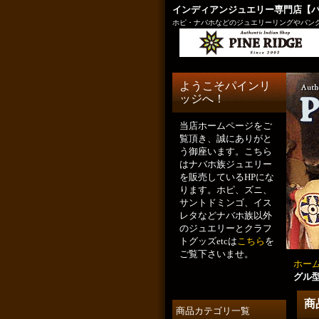
インディアンジュエリー専門店【
ホピ・ナバホなどのジュエリーリングやバング
ようこそパインリ
ッジへ！
当店ホームページをご
覧頂き、誠にありがと
う御座います。こちら
はナバホ族ジュエリー
を販売しているHPにな
ります。ホピ、ズニ、
サントドミンゴ、イス
レタなどナバホ族以外
のジュエリーとクラフ
トグッズetcは
こちら
を
ご覧下さいませ。
ホー
グル型
商
商品カテゴリ一覧