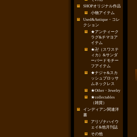
SHOPオリジナル作品
小物アイテム
Used&Antique・コレ
クション
★アンティーク
ラグ&チマヨア
イテム
★卍（スワステ
ィカ）&サンダ
ーバードモチー
フアイテム
★ナジャ&スカ
ッシュブロッサ
ムネックレス
★Other・Jewelry
★collectables
（雑貨）
インディアン関連洋
書
アリゾナハイウ
ェイ&他月刊誌
その他