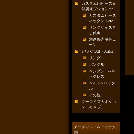
カスタム用ビーズ&
付属オプションetc
カスタムビーズ
ネックレスetc
リングサイズ直
し代金
別途販売用チェ
ーン
↓ナバホAll・Artist
リング
バングル
ペンダント&ネ
ックレス
ベルト&バック
ル
その他
ターコイズカボショ
ン（キャブ）
アーティスト&アイテム
別