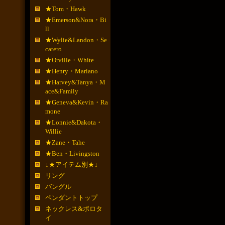
★Tom・Hawk
★Emerson&Nora・Bi
ll
★Wylie&Landon・Se
catero
★Orville・White
★Henry・Mariano
★Harvey&Tanya・M
ace&Family
★Geneva&Kevin・Ra
mone
★Lonnie&Dakota・
Willie
★Zane・Tahe
★Ben・Livingston
↓★アイテム別★↓
リング
バングル
ペンダントトップ
ネックレス&ボロタ
イ