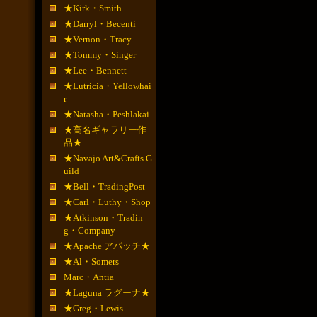
★Kirk・Smith
★Darryl・Becenti
★Vernon・Tracy
★Tommy・Singer
★Lee・Bennett
★Lutricia・Yellowhai
r
★Natasha・Peshlakai
★高名ギャラリー作
品★
★Navajo Art&Crafts G
uild
★Bell・TradingPost
★Carl・Luthy・Shop
★Atkinson・Tradin
g・Company
★Apache アパッチ★
★Al・Somers
Marc・Antia
★Laguna ラグーナ★
★Greg・Lewis