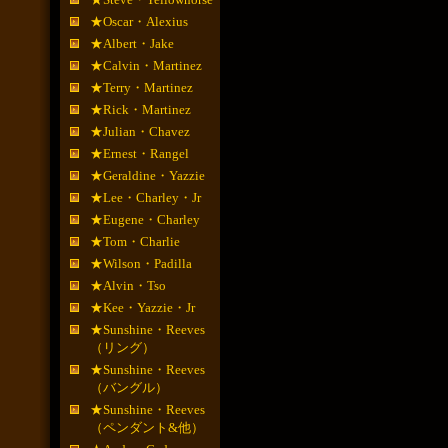
★Oscar・Alexius
★Albert・Jake
★Calvin・Martinez
★Terry・Martinez
★Rick・Martinez
★Julian・Chavez
★Ernest・Rangel
★Geraldine・Yazzie
★Lee・Charley・Jr
★Eugene・Charley
★Tom・Charlie
★Wilson・Padilla
★Alvin・Tso
★Kee・Yazzie・Jr
★Sunshine・Reeves
（リング）
★Sunshine・Reeves
（バングル）
★Sunshine・Reeves
（ペンダント&他）