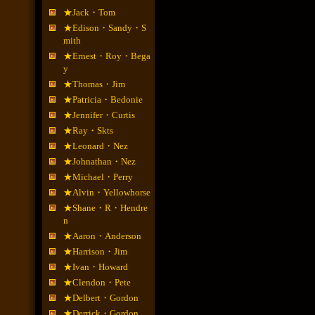
★Jack・Tom
★Edison・Sandy・S
mith
★Ernest・Roy・Bega
y
★Thomas・Jim
★Patricia・Bedonie
★Jennifer・Curtis
★Ray・Skts
★Leonard・Nez
★Johnathan・Nez
★Michael・Perry
★Alvin・Yellowhorse
★Shane・R・Hendre
n
★Aaron・Anderson
★Harrison・Jim
★Ivan・Howard
★Clendon・Pete
★Delbert・Gordon
★Derrick・Gordon