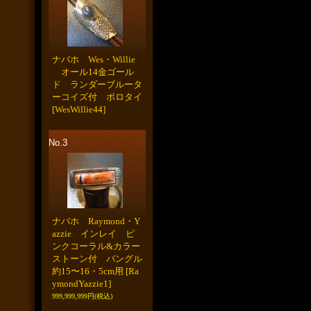
ナバホ Wes・Willie
オール14金ゴール
ド ランダーブルータ
ーコイズ付 ボロタイ
[WesWillie44]
No.3
ナバホ Raymond・Y
azzie インレイ ピ
ンクコーラル&カラー
ストーン付 バングル
約15〜16・5cm用
[Ra
ymondYazzie1]
999,999,999円
(税込)