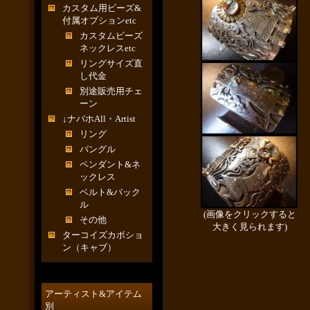
カスタム用ビーズ&
付属オプションetc
カスタムビーズ
ネックレスetc
リングサイズ直
し代金
別途販売用チェ
ーン
↓ナバホAll・Artist
リング
バングル
ペンダント&ネ
ックレス
ベルト&バック
ル
(画像をクリックすると
その他
大きく見られます)
ターコイズカボショ
ン（キャブ）
アーティスト&アイテム
別