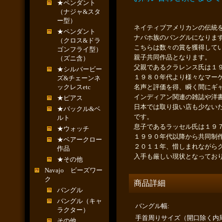
★ペンダント
（ナジャ&スタ
ー型）
ネイティブアメリカンの伝統
★ペンダント
ナバホ族のバングルになりま
（クロス&ドラ
こちらは数々の賞を獲得しているト
ゴンフライ型）
親子共同作品となります。
（ズニ含）
父親であるクラレンス氏は１
★シルバービー
１９８０年代より様々なマー
ズ&チェーンネ
ックレスetc
名声と評価を得、瞬く間にギ
インディアン関連の雑誌や洋
★ピアス
日本では取り扱い店も少ない
★バックル&ベ
です。
ルト
息子であるラッセル氏は１９
★ウォッチ
１９９０年代以降から共同制
★ベアークロー
２０１１年、惜しまれながら
作品
入手も厳しい現状となってお
★その他
Navajo ビーズワー
ク
商品詳細
バングル
バングル（キャ
バングル幅
:
ラクター）
手首周りサイズ（開口除く内
その他