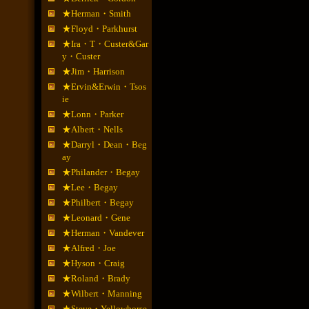
★Herman・Smith
★Floyd・Parkhurst
★Ira・T・Custer&Gar
y・Custer
★Jim・Harrison
★Ervin&Erwin・Tsos
ie
★Lonn・Parker
★Albert・Nells
★Darryl・Dean・Beg
ay
★Philander・Begay
★Lee・Begay
★Philbert・Begay
★Leonard・Gene
★Herman・Vandever
★Alfred・Joe
★Hyson・Craig
★Roland・Brady
★Wilbert・Manning
★Steve・Yellowhorse