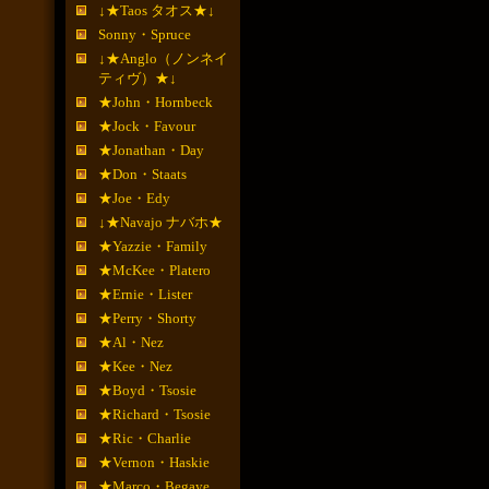
↓★Taos タオス★↓
Sonny・Spruce
↓★Anglo（ノンネイ
ティヴ）★↓
★John・Hornbeck
★Jock・Favour
★Jonathan・Day
★Don・Staats
★Joe・Edy
↓★Navajo ナバホ★
★Yazzie・Family
★McKee・Platero
★Ernie・Lister
★Perry・Shorty
★Al・Nez
★Kee・Nez
★Boyd・Tsosie
★Richard・Tsosie
★Ric・Charlie
★Vernon・Haskie
★Marco・Begaye