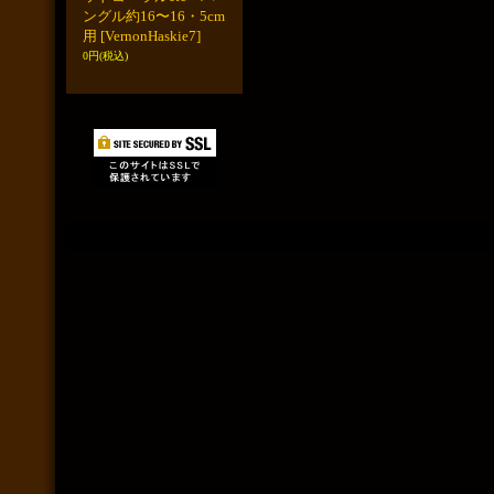
ングル約16〜16・5cm
用
[VernonHaskie7]
0円
(税込)