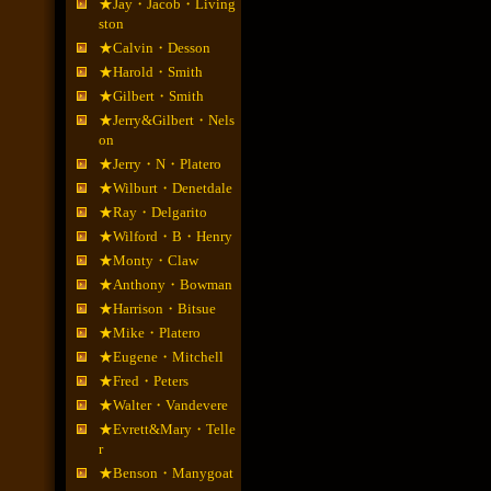
★Jay・Jacob・Living
ston
★Calvin・Desson
★Harold・Smith
★Gilbert・Smith
★Jerry&Gilbert・Nels
on
★Jerry・N・Platero
★Wilburt・Denetdale
★Ray・Delgarito
★Wilford・B・Henry
★Monty・Claw
★Anthony・Bowman
★Harrison・Bitsue
★Mike・Platero
★Eugene・Mitchell
★Fred・Peters
★Walter・Vandevere
★Evrett&Mary・Telle
r
★Benson・Manygoat