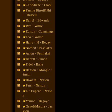
★Carl&Irene・Clark
★Fannie Bitsoi&Phi
l・Russell
★Darryl・Edwards
★Wes・Willie
★Edison・Cummings
★Leo・Yazzie
★Harry・H・Begay
★Norbert・Peshlakai
★Aaron・Peshlakai
★Darrell・Jumbo
★Fidel・Bahe
★Hanson・Moogie・
Smith
★Howard・Nelson
★Peter・Nelson
★L・Eugene・Nelso
n
★Vernon・Begaye
★Gene&Martha・Jac
kson