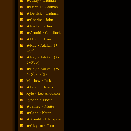
★Andy・Cadman
★Darrell・Cadman
★Derrick・Cadman
★Charlie・John
★Richard・Jim
★Arnold・Goodluck
★David・Tune
★Ray・Adakai（リ
ング）
★Ray・Adakai（バ
ングル）
★Ray・Adakai（ペ
ンダント他）
Matthew・Jack
★Lester・James
Kyle・Lee-Anderson
Lyndon・Tsosie
★Jeffrey・Mutte
★Gene・Natan
★Arnold・Blackgoat
★Clayton・Tom