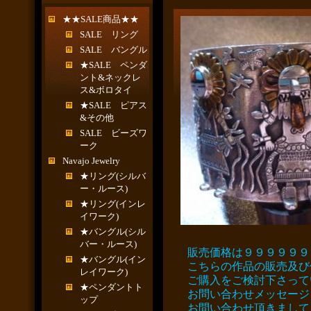
★★SALE商品★★
SALE リング
SALE バングル
★SALE ペンダ
ント&ネックレ
ス&ボロタイ
★SALE ピアス
&その他
SALE ビーズワ
ーク
Navajo Jewelry
★リング(シルバ
ー・ルース)
★リング(インレ
イワーク)
★バングル(シル
バー・ルース)
販売価格は９９９９９９
★バングル(イン
こちらの作品の販売及び
レイワーク)
ご購入をご検討下さって
★ペンダントト
お問い合わせメッセージ
ップ
お問い合わせ頂きまして