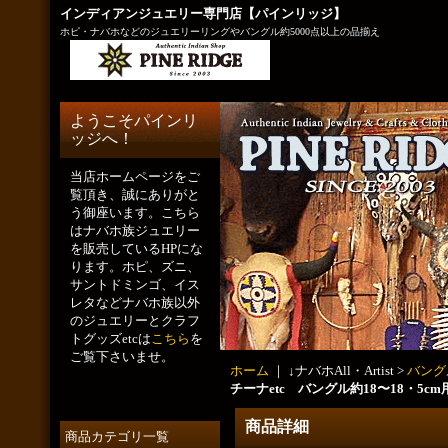
インディアンジュエリー専門店【パインリッジ】
ホピ・ナバホなどのジュエリーリングやバングル約5000点以上の品揃え
ようこそパインリ
ッジへ！
当店ホームページをご
覧頂き、誠にありがと
う御座います。こちら
はナバホ族ジュエリー
を販売しているHPにな
ります。ホピ、ズニ、
サントドミンゴ、イス
レタなどナバホ族以外
のジュエリーとクラフ
トグッズetcは
こちら
を
ご覧下さいませ。
ホーム
｜ ↓ナバホAll・Artist >
バング
チーナetc バングル約18〜18・5cm
商品詳細
商品カテゴリ一覧