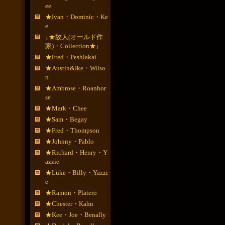
ee
★Ivan・Dominic・Ke
e
↓★故人(オールド作
家)・Collection★↓
★Fred・Peshlakai
★Austin&Ike・Wilso
n
★Ambrose・Roanhor
se
★Mark・Chee
★Sam・Begay
★Fred・Thompson
★Johnny・Pablo
★Richard・Henry・Y
azzie
★Luke・Billy・Yazzi
e
★Ramon・Platero
★Chester・Kahn
★Kee・Joe・Benally