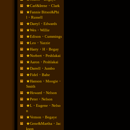
★Carl&Irene・Clark
★Fannie Bitsoi&Phi
l・Russell
★Darryl・Edwards
★Wes・Willie
★Edison・Cummings
★Leo・Yazzie
★Harry・H・Begay
★Norbert・Peshlakai
★Aaron・Peshlakai
★Darrell・Jumbo
★Fidel・Bahe
★Hanson・Moogie・
Smith
★Howard・Nelson
★Peter・Nelson
★L・Eugene・Nelso
n
★Vernon・Begaye
★Gene&Martha・Jac
kson