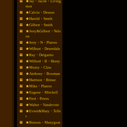
★Jay・Jacob・Living
ston
★Calvin・Desson
★Harold・Smith
★Gilbert・Smith
★Jerry&Gilbert・Nels
on
★Jerry・N・Platero
★Wilburt・Denetdale
★Ray・Delgarito
★Wilford・B・Henry
★Monty・Claw
★Anthony・Bowman
★Harrison・Bitsue
★Mike・Platero
★Eugene・Mitchell
★Fred・Peters
★Walter・Vandevere
★Evrett&Mary・Telle
r
★Benson・Manygoat