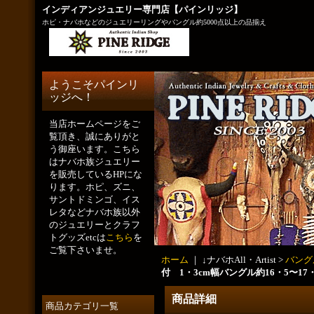
インディアンジュエリー専門店【パインリッジ】
ホピ・ナバホなどのジュエリーリングやバングル約5000点以上の品揃え
ようこそパインリ
ッジへ！
当店ホームページをご
覧頂き、誠にありがと
う御座います。こちら
はナバホ族ジュエリー
を販売しているHPにな
ります。ホピ、ズニ、
サントドミンゴ、イス
レタなどナバホ族以外
のジュエリーとクラフ
トグッズetcは
こちら
を
ご覧下さいませ。
ホーム
｜ ↓ナバホAll・Artist >
バング
付 1・3cm幅バングル約16・5〜17・
商品詳細
商品カテゴリ一覧