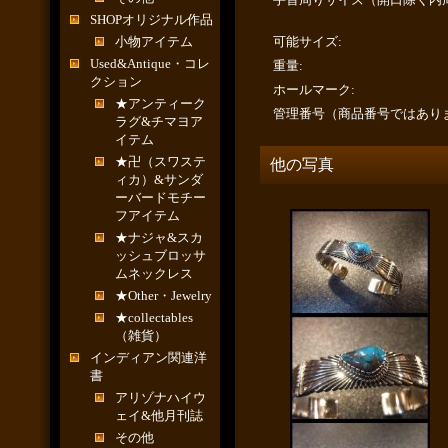
SHOPオリジナル作品
小物アイテム
可能サイズ
:
Used&Antique・コレ
重量
:
クション
ホールマーク
:
★アンティーク
管理番号（商品番号ではあり
ラグ&チマヨア
イテム
★卍（スワステ
他の写真
ィカ）&サンダ
ーバードモチー
フアイテム
★ナジャ&スカ
ッシュブロッサ
ムネックレス
★Other・Jewelry
★collectables
（雑貨）
インディアン関連洋
書
アリゾナハイウ
ェイ&他月刊誌
その他