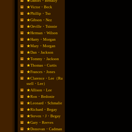
★Daniel・Benally
★Victor・Beck
★Phillip・Tso
★Gibson・Nez
★Orville・Tsinnie
★Herman・Wilson
★Harry・Morgan
★Mary・Morgan
★Dan・Jackson
★Tommy・Jackson
★Thomas・Curtis
★Frances・Jones
★Clarence・Lee（Ru
ssell・Lee）
★Allison・Lee
★Ron・Bedonie
★Leonard・Schmalie
★Richard・Begay
★Steven・J・Begay
★Gary・Reeves
★Donovan・Cadman