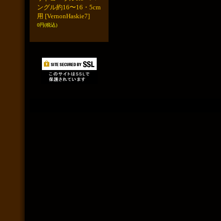
ングル約16〜16・5cm
用
[VernonHaskie7]
0円
(税込)