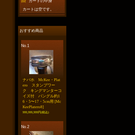
カートの中身
カートは空です。
おすすめ商品
No.1
ナバホ McKee・Plat
ero スタンプワー
ク キングマンターコ
イズ付 バングル約1
6・5〜17・5cm用
[Mc
KeePlatero8]
999,999,999円
(税込)
No.2