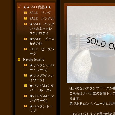
★★SALE商品★★
SALE リング
SALE バングル
★SALE ペンダ
ント&ネックレ
ス&ボロタイ
★SALE ピアス
&その他
SALE ビーズワ
ーク
Navajo Jewelry
★リング(シルバ
ー・ルース)
★リング(インレ
イワーク)
★バングル(シル
狂いのないスタンプワークが
バー・ルース)
こちらはナバホ族の女性トッ
★バングル(イン
ります。
レイワーク)
弟であるロンペドニー共に現
★ペンダントト
ップ
こちらはパトリシア氏の代名