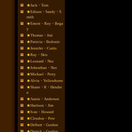
★Jack・Tom
★Edison・Sandy・S
mith
★Ernest・Roy・Bega
y
★Thomas・Jim
★Patricia・Bedonie
★Jennifer・Curtis
★Ray・Skts
★Leonard・Nez
★Johnathan・Nez
★Michael・Perry
★Alvin・Yellowhorse
★Shane・R・Hendre
n
★Aaron・Anderson
★Harrison・Jim
★Ivan・Howard
★Clendon・Pete
★Delbert・Gordon
★Derrick・Gordon