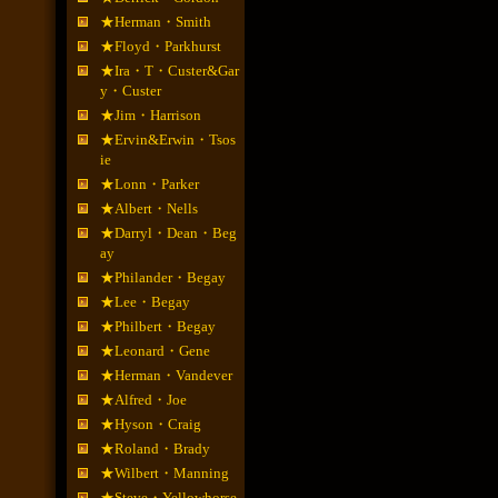
★Herman・Smith
★Floyd・Parkhurst
★Ira・T・Custer&Gar
y・Custer
★Jim・Harrison
★Ervin&Erwin・Tsos
ie
★Lonn・Parker
★Albert・Nells
★Darryl・Dean・Beg
ay
★Philander・Begay
★Lee・Begay
★Philbert・Begay
★Leonard・Gene
★Herman・Vandever
★Alfred・Joe
★Hyson・Craig
★Roland・Brady
★Wilbert・Manning
★Steve・Yellowhorse