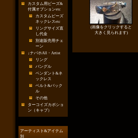
カスタム用ビーズ&
付属オプションetc
カスタムビーズ
ネックレスetc
(画像をクリックすると
リングサイズ直
大きく見られます)
し代金
別途販売用チェ
ーン
↓ナバホAll・Artist
リング
バングル
ペンダント&ネ
ックレス
ベルト&バック
ル
その他
ターコイズカボショ
ン（キャブ）
アーティスト&アイテム
別