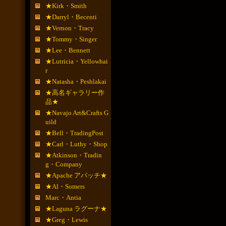
★Kirk・Smith
★Darryl・Becenti
★Vernon・Tracy
★Tommy・Singer
★Lee・Bennett
★Lutricia・Yellowhai
r
★Natasha・Peshlakai
★高名ギャラリー作
品★
★Navajo Art&Crafts G
uild
★Bell・TradingPost
★Carl・Luthy・Shop
★Atkinson・Tradin
g・Company
★Apache アパッチ★
★Al・Somers
Marc・Antia
★Laguna ラグーナ★
★Greg・Lewis