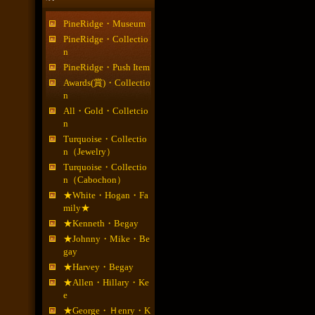
PineRidge・Museum
PineRidge・Collectio
n
PineRidge・Push Item
Awards(賞)・Collectio
n
All・Gold・Colletcio
n
Turquoise・Collectio
n（Jewelry）
Turquoise・Collectio
n（Cabochon）
★White・Hogan・Fa
mily★
★Kenneth・Begay
★Johnny・Mike・Be
gay
★Harvey・Begay
★Allen・Hillary・Ke
e
★George・Ｈenry・K