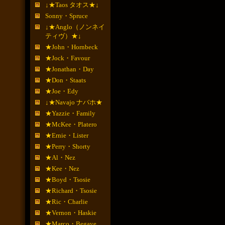
↓★Taos タオス★↓
Sonny・Spruce
↓★Anglo（ノンネイ
ティヴ）★↓
★John・Hornbeck
★Jock・Favour
★Jonathan・Day
★Don・Staats
★Joe・Edy
↓★Navajo ナバホ★
★Yazzie・Family
★McKee・Platero
★Ernie・Lister
★Perry・Shorty
★Al・Nez
★Kee・Nez
★Boyd・Tsosie
★Richard・Tsosie
★Ric・Charlie
★Vernon・Haskie
★Marco・Begaye