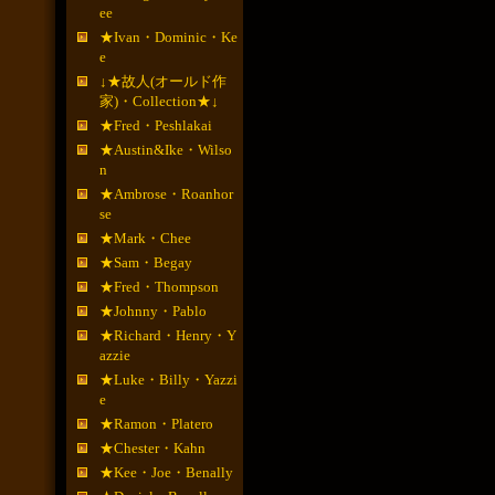
ee
★Ivan・Dominic・Ke
e
↓★故人(オールド作
家)・Collection★↓
★Fred・Peshlakai
★Austin&Ike・Wilso
n
★Ambrose・Roanhor
se
★Mark・Chee
★Sam・Begay
★Fred・Thompson
★Johnny・Pablo
★Richard・Henry・Y
azzie
★Luke・Billy・Yazzi
e
★Ramon・Platero
★Chester・Kahn
★Kee・Joe・Benally