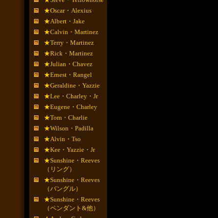
★Oscar・Alexius
★Albert・Jake
★Calvin・Martinez
★Terry・Martinez
★Rick・Martinez
★Julian・Chavez
★Ernest・Rangel
★Geraldine・Yazzie
★Lee・Charley・Jr
★Eugene・Charley
★Tom・Charlie
★Wilson・Padilla
★Alvin・Tso
★Kee・Yazzie・Jr
★Sunshine・Reeves
（リング）
★Sunshine・Reeves
（バングル）
★Sunshine・Reeves
（ペンダント&他）