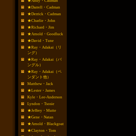
★Andy・Cadman
★Darrell・Cadman
★Derrick・Cadman
★Charlie・John
★Richard・Jim
★Arnold・Goodluck
★David・Tune
★Ray・Adakai（リ
ング）
★Ray・Adakai（バ
ングル）
★Ray・Adakai（ペ
ンダント他）
Matthew・Jack
★Lester・James
Kyle・Lee-Anderson
Lyndon・Tsosie
★Jeffrey・Mutte
★Gene・Natan
★Arnold・Blackgoat
★Clayton・Tom