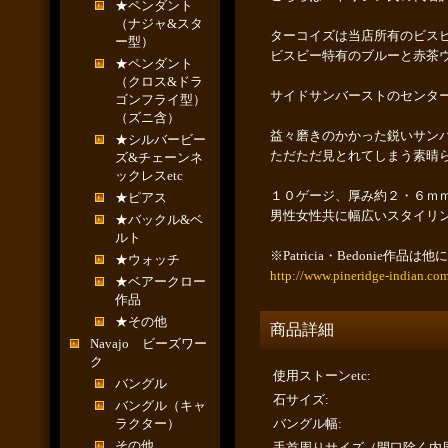
★ペンダント
（ナジャ&スタ
ターコイズは当店所有のビス
ー型）
ビスビー特有のブルーと赤茶
★ペンダント
（クロス&ドラ
サイドサンバーストのセンタ
ゴンフライ型）
（ズニ含）
益々磨きのかかった鋭いサン
★シルバービー
ただただ見とれてしまう素晴
ズ&チェーンネ
ックレスetc
１０ゲージ、厚み約２・６ｍ
★ピアス
男性女性共に幅広いスタイリ
★バックル&ベ
ルト
※Patricia・Bedoni
★ウォッチ
http://www.pineridge-indian.co
★ベアークロー
作品
★その他
商品詳細
Navajo ビーズワー
ク
使用ストーンetc
:
バングル
石サイズ
:
バングル（キャ
ラクター）
バングル幅
:
その他
手首周りサイズ（開口除く内