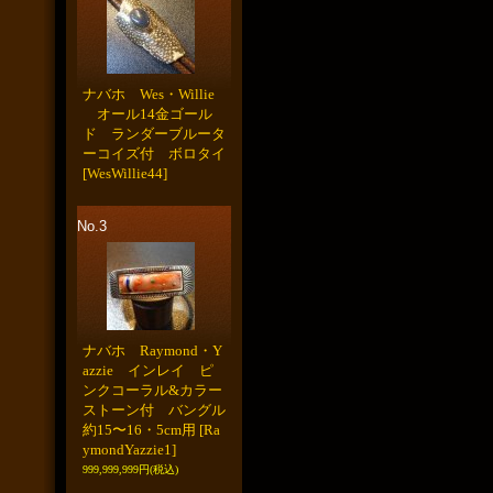
ナバホ Wes・Willie
オール14金ゴール
ド ランダーブルータ
ーコイズ付 ボロタイ
[WesWillie44]
No.3
ナバホ Raymond・Y
azzie インレイ ピ
ンクコーラル&カラー
ストーン付 バングル
約15〜16・5cm用
[Ra
ymondYazzie1]
999,999,999円
(税込)