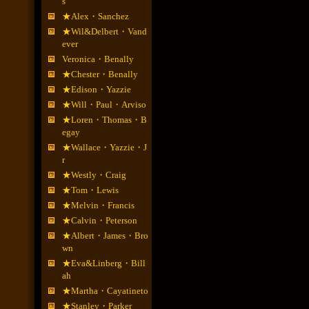
s
★Alex・Sanchez
★Wil&Delbert・Vand
ever
Veronica・Benally
★Chester・Benally
★Edison・Yazzie
★Will・Paul・Arviso
★Loren・Thomas・B
egay
★Wallace・Yazzie・J
r
★Westly・Craig
★Tom・Lewis
★Melvin・Francis
★Calvin・Peterson
★Albert・James・Bro
wn
★Eva&Linberg・Bill
ah
★Martha・Cayatineto
★Stanley・Parker