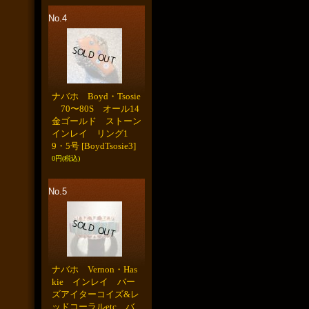
No.4
ナバホ Boyd・Tsosie
70〜80S オール14
金ゴールド ストーン
インレイ リング1
9・5号
[BoydTsosie3]
0円
(税込)
No.5
ナバホ Vernon・Has
kie インレイ バー
ズアイターコイズ&レ
ッドコーラルetc バ